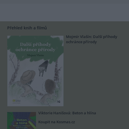
Přehled knih a filmů
Mojmír Vlašín: Další příhody
ochránce přírody
Viktorie Hanišová: Beton a hlína
Koupit na Kosmas.cz