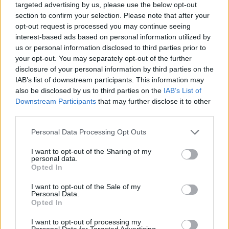
targeted advertising by us, please use the below opt-out
Mojmír Vlašín: Další příhody ochránce přírody
section to confirm your selection. Please note that after your
rok vydání: 2023
opt-out request is processed you may continue seeing
Druhá nůše příhod Mojmíra
interest-based ads based on personal information utilized by
Vlašína opět přináší rozmarné
us or personal information disclosed to third parties prior to
příběhy z autorova
ochranářského,
your opt-out. You may separately opt-out of the further
disclosure of your personal information by third parties on the
Viktorie Hanišová: Beton a
IAB’s list of downstream participants. This information may
hlína
also be disclosed by us to third parties on the
IAB’s List of
rok vydání: 2021
Downstream Participants
that may further disclose it to other
Koupit na Kosmas.cz
third parties.
Spisovatelka
Viktorie
Personal Data Processing Opt Outs
Hanišová v
knize Beton a
I want to opt-out of the Sharing of my
hlína
personal data.
Opted In
I want to opt-out of the Sale of my
Personal Data.
prostřednictvím třinácti rozhovorů zachycuje
Opted In
Omar el Karib: Ostrov Socci
I want to opt-out of processing my
rok vydání: 2020
Personal Data for Targeted Advertising.