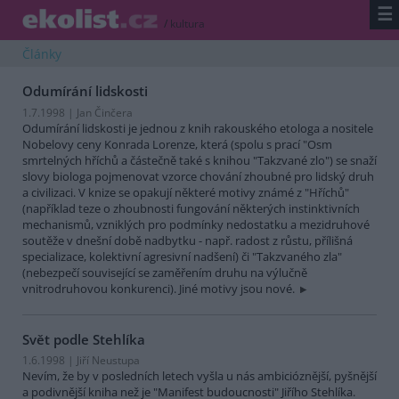
☰
/
kultura
Články
Odumírání lidskosti
1.7.1998 | Jan Činčera
Odumírání lidskosti je jednou z knih rakouského etologa a nositele
Nobelovy ceny Konrada Lorenze, která (spolu s prací "Osm
smrtelných hříchů a částečně také s knihou "Takzvané zlo") se snaží
slovy biologa pojmenovat vzorce chování zhoubné pro lidský druh
a civilizaci. V knize se opakují některé motivy známé z "Hříchů"
(například teze o zhoubnosti fungování některých instinktivních
mechanismů, vzniklých pro podmínky nedostatku a mezidruhové
soutěže v dnešní době nadbytku - např. radost z růstu, přílišná
specializace, kolektivní agresivní nadšení) či "Takzvaného zla"
(nebezpečí související se zaměřením druhu na výlučně
vnitrodruhovou konkurenci). Jiné motivy jsou nové.
Svět podle Stehlíka
1.6.1998 | Jiří Neustupa
Nevím, že by v posledních letech vyšla u nás ambicióznější, pyšnější
a podivnější kniha než je "Manifest budoucnosti" Jiřího Stehlíka.