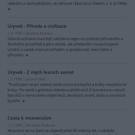
vědcům a obchodníkům, se věnoval i EkoList (v číslech 2, 4, 6/1996).
Úryvek - Příroda a civilizace
1.4.1998 | Bedřich Moldan
Účinná ochrana musí být založena nejen na znalosti přírodního a
životního prostředí a jeho složek, ale především na pochopení
vztahů a vazeb mezi prostředím a společností, mezi lidmi a
přírodou.
Úryvek - Z mých lesních samot
1.3.1998 | Jaromír Ráb
"Pustil jsem se po zelené cestě vonící pryskyřicí a květy nevýslovné
krásy. Po cestě s gotickou klenbou jehličnanů či barokovou náručí
listnáčů v obrovském objetí lesů, divokých strání, dolin a zvonících
bystřin.
Cesta k mravencům
1.2.1998 | Veronika Forková
Mravenci se na Zemi se objevili před 90 miliony let, v období