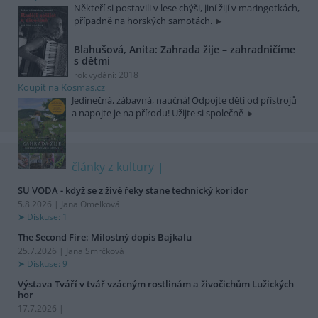
Někteří si postavili v lese chýši, jiní žijí v maringotkách,
případně na horských samotách.
Blahušová, Anita: Zahrada žije – zahradničíme
s dětmi
rok vydání: 2018
Koupit na Kosmas.cz
Jedinečná, zábavná, naučná! Odpojte děti od přístrojů
a napojte je na přírodu! Užijte si společně
články z kultury
SU VODA - když se z živé řeky stane technický koridor
5.8.2026 | Jana Omelková
Diskuse: 1
The Second Fire: Milostný dopis Bajkalu
25.7.2026 | Jana Smrčková
Diskuse: 9
Výstava Tváří v tvář vzácným rostlinám a živočichům Lužických
hor
17.7.2026 |