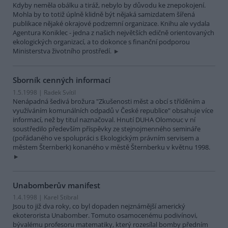
Kdyby neměla obálku a tiráž, nebylo by důvodu ke znepokojení.
Mohla by to totiž úplně klidně být nějaká samizdatem šířená
publikace nějaké okrajové podzemní organizace. Knihu ale vydala
Agentura Koniklec - jedna z našich největších edičně orientovaných
ekologických organizací, a to dokonce s finanční podporou
Ministerstva životního prostředí.
Sborník cenných informací
1.5.1998 | Radek Svítil
Nenápadná šedivá brožura "Zkušenosti měst a obcí s tříděním a
využíváním komunálních odpadů v České republice" obsahuje více
informací, než by titul naznačoval. Hnutí DUHA Olomouc v ní
soustředilo především příspěvky ze stejnojmenného semináře
(pořádaného ve spolupráci s Ekologickým právním servisem a
městem Šternberk) konaného v městě Šternberku v květnu 1998.
Unabomberův manifest
1.4.1998 | Karel Stibral
Jsou to již dva roky, co byl dopaden nejznámější americký
ekoterorista Unabomber. Tomuto osamocenému podivínovi,
bývalému profesoru matematiky, který rozesílal bomby předním