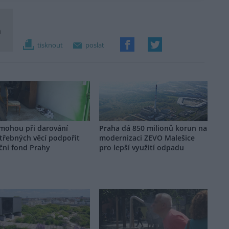
m
tisknout
poslat
 mohou při darování
Praha dá 850 milionů korun na
třebných věcí podpořit
modernizaci ZEVO Malešice
ční fond Prahy
pro lepší využití odpadu