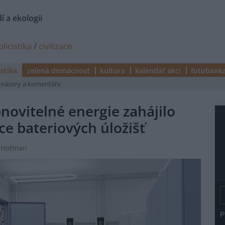
í a ekologii
licistika
/
civilizace
istika
zelená domácnost
kultura
kalendář akcí
fotobank
názory a komentáře
ovitelné energie zahájilo
ce bateriových úložišť
ít Hofman