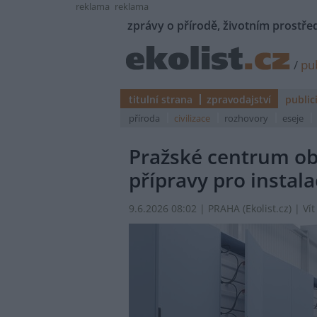
reklama
reklama
zprávy o přírodě, životním prostřed
/
pub
titulní strana
zpravodajství
public
příroda
civilizace
rozhovory
eseje
Pražské centrum obn
přípravy pro instala
9.6.2026 08:02 | PRAHA (
Ekolist.cz
) | V