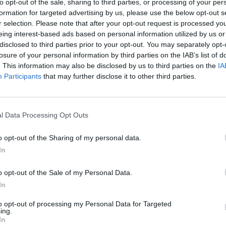
to opt-out of the sale, sharing to third parties, or processing of your per
nnost systémů při různých typech zatížení. Diskutovány
formation for targeted advertising by us, please use the below opt-out s
ozní spolehlivosti a budoucí kompatibility jednotlivých
r selection. Please note that after your opt-out request is processed y
eing interest-based ads based on personal information utilized by us or
disclosed to third parties prior to your opt-out. You may separately opt-
e během prvního roku svého fungování v nové podobě
losure of your personal information by third parties on the IAB’s list of
kých elektráren na městských objektech. Přirozeným
. This information may also be disclosed by us to third parties on the
IA
ových systémů, které umožní vyrobenou energii efektivně
Participants
that may further disclose it to other third parties.
řeby. Praha tím posiluje energetickou bezpečnost svých
 náklady,“ uvedl Zbyněk Petruška, pověřený řízením PCOE.
l Data Processing Opt Outs
ostupně realizovány na vybraných objektech hlavního
elektrárnami nebo jako doplnění již existujících instalací.
o opt-out of the Sharing of my personal data.
 elektrické energie v rámci institutu Aktivního zákazníka.
In
 představují další významný krok k modernímu a
ní hlavního města.
o opt-out of the Sale of my Personal Data.
výstavbu 62 fotovoltaických elektráren o celkovém
In
avba několika desítek dalších je ve fázi příprav. Do
to opt-out of processing my Personal Data for Targeted
t výstavbu solárních zdrojů o instalovaném výkonu cca
ing.
In