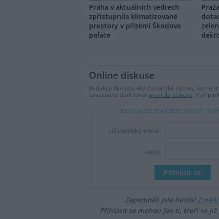
Praha v aktuálních vedrech
Praž
zpřístupnila klimatizované
dotac
prostory v přízemí Škodova
zelen
paláce
dešť
Online diskuse
Redakce Ekolistu vítá čtenářské názory, komentá
zavazujete dodržovat
pravidla diskuse
. V přípa
DO DISKUZE SE MŮŽETE ZAPOJIT PO P
Uživatelský e-mail
Heslo
Zapomněli jste heslo?
Změňte
Přihlásit se mohou jen ti, kteří se již