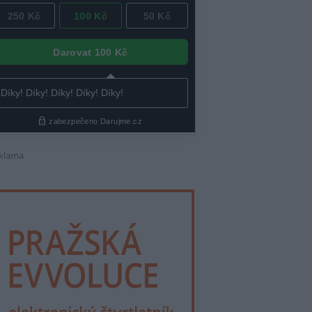
klama