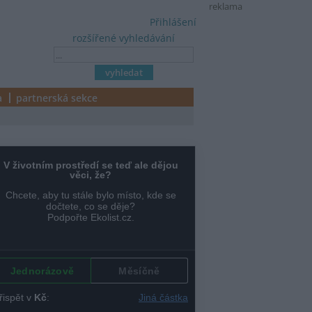
reklama
Přihlášení
rozšířené vyhledávání
a
partnerská sekce