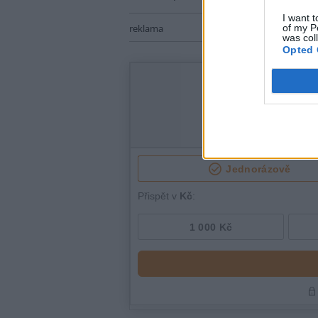
I want t
of my P
reklama
was col
Opted 