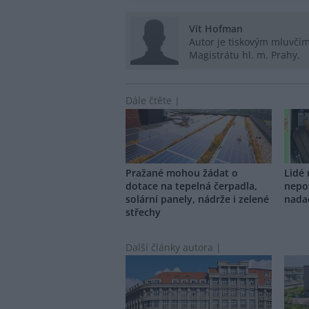
Vít Hofman
Autor je tiskovým mluvčí
Magistrátu hl. m. Prahy.
Dále čtěte |
Pražané mohou žádat o
Lidé
dotace na tepelná čerpadla,
nepo
solární panely, nádrže i zelené
nada
střechy
Další články autora |