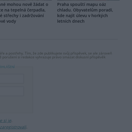
ané mohou nově žádat o
Praha spouští mapu oáz
e na tepelná čerpadla,
chladu. Obyvatelům poradí,
é střechy i zadržování
kde najít úlevu v horkých
ové vody
letních dnech
ře a postřehy. Tím, že zde publikujete svůj příspěvek, se ale zároveň
dě porušení si redakce vyhrazuje právo smazat diskusní příspěvěk
ŘIHLÁŠENÍ
 si je
.
zaregistrovali
.