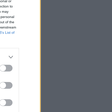
sonal or
ection to
ou may
 personal
out of the
 downstream
B’s List of