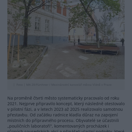
Foto |
MA 28/Fürthner / Mezinárodní kancelář města Vídně v Praze
Na proměně čtvrti město systematicky pracovalo od roku
2021. Nejprve připravilo koncept, který následně otestovalo
v pilotní fázi, a v letech 2023 až 2025 realizovalo samotnou
přestavbu. Od začátku radnice kladla důraz na zapojení
místních do přípravného procesu. Obyvatelé se účastnili
„pouličních laboratoří“, komentovaných procházek i
různých sousedských akcí a přinášeli vlastní podněty, které