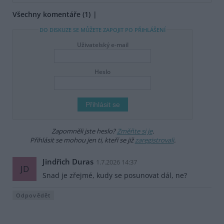
Všechny komentáře (1)
DO DISKUZE SE MŮŽETE ZAPOJIT PO PŘIHLÁŠENÍ
Uživatelský e-mail
Heslo
Zapomněli jste heslo?
Změňte si je
.
Přihlásit se mohou jen ti, kteří se již
zaregistrovali
.
Jindřich Duras
1.7.2026 14:37
JD
Snad je zřejmé, kudy se posunovat dál, ne?
Odpovědět