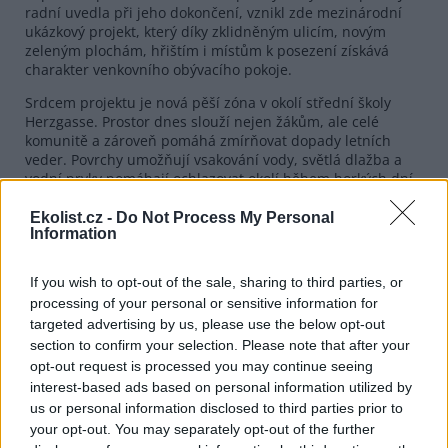
radní uvedla při jeho dokončení, vznikl zde mezinárodní
ukázkový projekt, který díky zklidněným ulicím, novým
zeleným plochám, hřištím i místům k posezení získává
charakter venkovního obývacího pokoje.
Srdcem projektu je nová pěší zóna v okolí střední školy
Herzgasse. Prostor dnes slouží nejen žákům, ale celé
komunitě a zároveň pomáhá zmírňovat dopady letních
veder. Povrchy umožňují vsakování vody, světlá dlažba a
vodní prvky pomáhají ochlazovat okolí během horkých dní.
Design prostoru doplňuje zemitě červená cihlová dlažba,
která odkazuje na místní cihlářskou tradici a navozuje
Ekolist.cz -
Do Not Process My Personal
Information
atmosféru klidného vnitrobloku.
If you wish to opt-out of the sale, sharing to third parties, or
processing of your personal or sensitive information for
targeted advertising by us, please use the below opt-out
section to confirm your selection. Please note that after your
opt-out request is processed you may continue seeing
interest-based ads based on personal information utilized by
us or personal information disclosed to third parties prior to
your opt-out. You may separately opt-out of the further