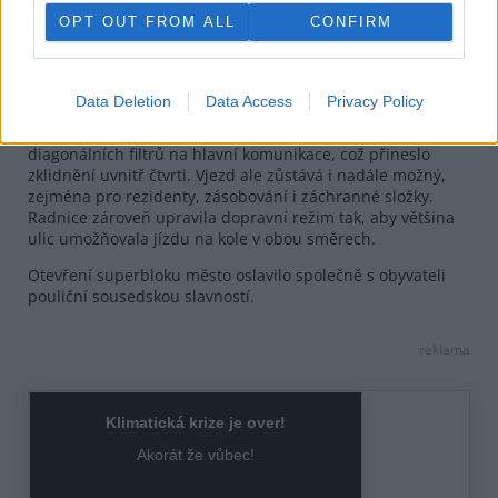
OPT OUT FROM ALL
CONFIRM
Foto |
MA 28/Fürthner / Mezinárodní kancelář města Vídně v Praze
Data Deletion
Data Access
Privacy Policy
Zásadní součást realizace představovalo omezení tranzitní
dopravy. Magistrát odklonil automobilový provoz pomocí
diagonálních filtrů na hlavní komunikace, což přineslo
zklidnění uvnitř čtvrti. Vjezd ale zůstává i nadále možný,
zejména pro rezidenty, zásobování i záchranné složky.
Radnice zároveň upravila dopravní režim tak, aby většina
ulic umožňovala jízdu na kole v obou směrech.
Otevření superbloku město oslavilo společně s obyvateli
pouliční sousedskou slavností.
reklama