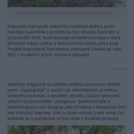
Foto |
MA 28/Fürthner / Mezinárodní kancelář města Vídně v Praze
Rakouská metropole dokončila začátkem května první
městský superblok a proměnila část obvodu Favoriten v
příjemnější čtvrť. Nový koncept veřejného prostoru dává
přednost lidem, zeleni a komunitnímu životu před auty.
Projekt inspirovaný Barcelonou postupně vznikal od roku
2021 i za aktivní účasti místních obyvatel.
reklama
Vídeňský magistrát na začátku května slavnostně otevřel
první „Supergrätzl“ a završil tak několikaletou proměnu
veřejného prostoru v desátém obvodu. Oblast vymezená
ulicemi Gudrunstraße, Leebgasse, Quellenstraße a
Neilreichgasse nyní funguje jako přívětivá a bezpečná čtvrť
bez tranzitní dopravy. Lidé tu dnes mohou trávit volný čas,
setkávat se a pohybovat se bez obav z hustého provozu.