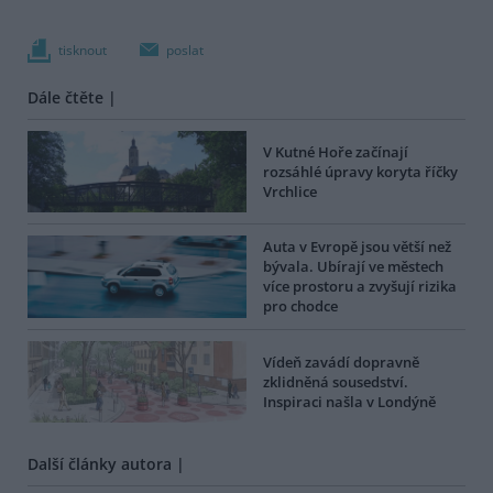
tisknout
poslat
Dále čtěte |
V Kutné Hoře začínají
rozsáhlé úpravy koryta říčky
Vrchlice
Auta v Evropě jsou větší než
bývala. Ubírají ve městech
více prostoru a zvyšují rizika
pro chodce
Vídeň zavádí dopravně
zklidněná sousedství.
Inspiraci našla v Londýně
Další články autora |