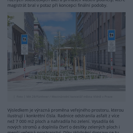
magistrát bral v potaz při koncepci finální podoby.
Foto |
MA 28/Fürthner / Mezinárodní kancelář města Vídně v Praze
Výsledkem je výrazná proměna veřejného prostoru, kterou
ilustrují i konkrétní čísla. Radnice odstranila asfalt z více
než 7 000 m2 ploch a nahradila ho zelení. Vysadila 66
nových stromů a doplnila čtvrť o desítky zelených ploch i
menší veřejná prostranství. Díky zklidnění dopravy se tu