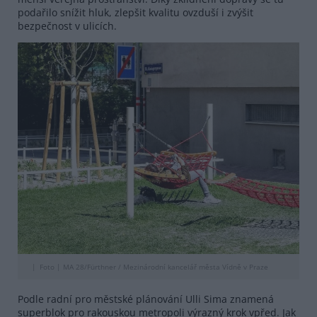
podařilo snížit hluk, zlepšit kvalitu ovzduší i zvýšit
bezpečnost v ulicích.
Foto |
MA 28/Fürthner / Mezinárodní kancelář města Vídně v Praze
Podle radní pro městské plánování Ulli Sima znamená
superblok pro rakouskou metropoli výrazný krok vpřed. Jak