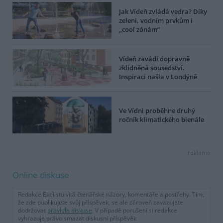
Jak Vídeň zvládá vedra? Díky
zeleni, vodním prvkům i
„cool zónám“
Vídeň zavádí dopravně
zklidněná sousedství.
Inspiraci našla v Londýně
Ve Vídni proběhne druhý
ročník klimatického bienále
reklama
Online diskuse
Redakce Ekolistu vítá čtenářské názory, komentáře a postřehy. Tím,
že zde publikujete svůj příspěvek, se ale zároveň zavazujete
dodržovat
pravidla diskuse
. V případě porušení si redakce
vyhrazuje právo smazat diskusní příspěvěk