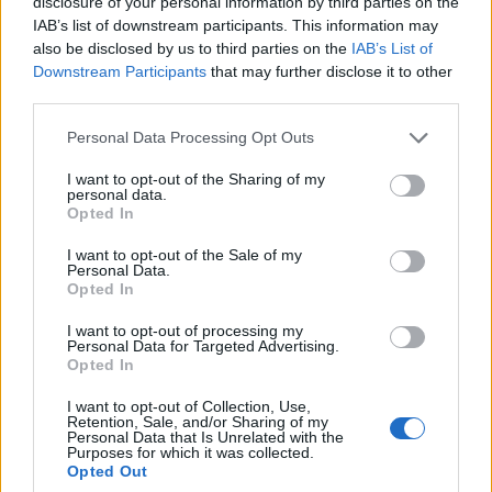
disclosure of your personal information by third parties on the
IAB’s list of downstream participants. This information may
also be disclosed by us to third parties on the
IAB’s List of
Downstream Participants
that may further disclose it to other
third parties.
Foto |
MA 28/Fürthner / Mezinárodní kancelář města Vídně v Praze
Personal Data Processing Opt Outs
Radnice doplnila superblok o řadu volnočasových prvků.
Přibyly tu desítky laviček i herní zóny pro děti. Ochlazení v
I want to opt-out of the Sharing of my
horkých dnech zajistí mimo jiné dva potůčky, pergoly s
personal data.
Opted In
mlhovými tryskami, mlžítka, vodní prvky a pítka.
I want to opt-out of the Sale of my
Personal Data.
Opted In
I want to opt-out of processing my
Personal Data for Targeted Advertising.
Opted In
I want to opt-out of Collection, Use,
Retention, Sale, and/or Sharing of my
Personal Data that Is Unrelated with the
Purposes for which it was collected.
Opted Out