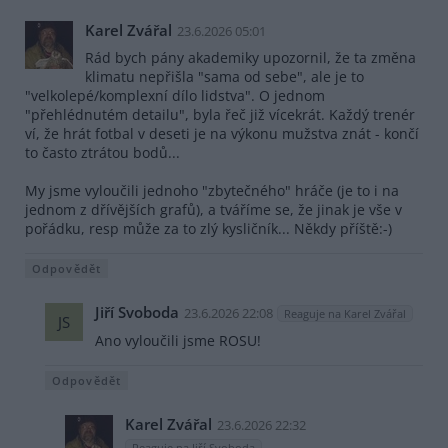
Karel Zvářal
23.6.2026 05:01
Rád bych pány akademiky upozornil, že ta změna
klimatu nepřišla "sama od sebe", ale je to
"velkolepé/komplexní dílo lidstva". O jednom
"přehlédnutém detailu", byla řeč již vícekrát. Každý trenér
ví, že hrát fotbal v deseti je na výkonu mužstva znát - končí
to často ztrátou bodů...
My jsme vyloučili jednoho "zbytečného" hráče (je to i na
jednom z dřívějších grafů), a tváříme se, že jinak je vše v
pořádku, resp může za to zlý kysličník... Někdy příště:-)
Odpovědět
Jiří Svoboda
23.6.2026 22:08
Reaguje na Karel Zvářal
JS
Ano vyloučili jsme ROSU!
Odpovědět
Karel Zvářal
23.6.2026 22:32
Reaguje na Jiří Svoboda