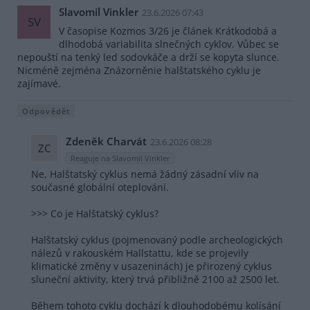
Slavomil Vinkler
23.6.2026 07:43
SV
V časopise Kozmos 3/26 je článek Krátkodobá a
dlhodobá variabilita slnečných cyklov. Vůbec se
nepouští na tenký led sodovkáče a drží se kopyta slunce.
Nicméně zejména Znázorněnie halštatského cyklu je
zajímavé.
Odpovědět
Zdeněk Charvát
23.6.2026 08:28
ZC
Reaguje na Slavomil Vinkler
Ne, Halštatský cyklus nemá žádný zásadní vliv na
současné globální oteplování.
>>> Co je Halštatský cyklus?
Halštatský cyklus (pojmenovaný podle archeologických
nálezů v rakouském Hallstattu, kde se projevily
klimatické změny v usazeninách) je přirozený cyklus
sluneční aktivity, který trvá přibližně 2100 až 2500 let.
Během tohoto cyklu dochází k dlouhodobému kolísání