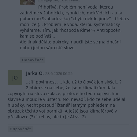
Přihořívá. Problém není voda, kterou
zadržíme v žabnících, rybnících, mokřádcích - a ta
potom (po Svobodovsku) "chybí někde jinde" - třeba v
móři, že-)... Problém je voda, kterou systematicky
vyháníme. Tím, jak "hospoda Říme"-/ Antropocén,
kam se podíváš...
Ale jinak děláte pokroky, naučil jste se (na dnešní
dobu) jedno s/prosté slovo.
Odpovědět
Jarka O.
23.6.2026 06:55
JO
..cítí povinnost ..., kde už to člověk jen slyšel...?
Zlobím se na sebe, že jsem klimatikům dala
copyright na slovo izolace, protože ho teď mají všichni
slavně a moudře v ústech. No, nevadí, kdo ze sebe udělal
hlupáky, nechť posoudí čtenář letmým pohledem na
obrázek těchto vot borníků. A ještě jsou klimaférově v
přesilovce (3+1+elias, ale to je AI vs. 2).
Odpovědět