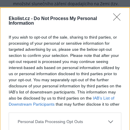
množství slunečního záření dopadajícího na Zemi (tzv.
solární iradiance). V minulosti tento cyklus prokazatelně
ovlivňoval globální i regionální klima – například
Ekolist.cz -
Do Not Process My Personal
přechod mezi teplou dobou bronzovou a chladnější
Information
dobou železnou se dává do souvislosti právě s jedním z
minim tohoto cyklu.
If you wish to opt-out of the sale, sharing to third parties, or
>>> Proč nevysvětluje dnešní oteplování?
processing of your personal or sensitive information for
targeted advertising by us, please use the below opt-out
1. Sluneční aktivita v posledních dekádách klesá, ale
section to confirm your selection. Please note that after your
teplota roste
opt-out request is processed you may continue seeing
Pokud by za oteplováním stál sluneční cyklus, museli
interest-based ads based on personal information utilized by
bychom měřit stabilní nárůst energie přicházející ze
us or personal information disclosed to third parties prior to
Slunce. Satelitní měření od 70. let 20. století však
your opt-out. You may separately opt-out of the further
ukazují přesný opak: sluneční aktivita má mírně
disclosure of your personal information by third parties on the
sestupný trend (nebo stagnuje), zatímco globální teploty
na Zemi prudce rostou.
IAB’s list of downstream participants. This information may
also be disclosed by us to third parties on the
IAB’s List of
Sledování slunce - stav buď setrvalý nebo mírně
Downstream Participants
that may further disclose it to other
klesající
third parties.
https://www.columbia.edu/~mhs119/Solar/
https://www.sidc.be/SILSO/ssngraphics
Personal Data Processing Opt Outs