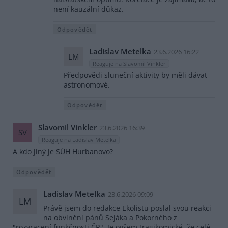
není kauzální důkaz.
Odpovědět
Ladislav Metelka
23.6.2026 16:22
LM
Reaguje na Slavomil Vinkler
Předpovědi sluneční aktivity by měli dávat
astronomové.
Odpovědět
Slavomil Vinkler
23.6.2026 16:39
SV
Reaguje na Ladislav Metelka
A kdo jiný je SÚH Hurbanovo?
Odpovědět
Ladislav Metelka
23.6.2026 09:09
LM
Právě jsem do redakce Ekolistu poslal svou reakci
na obvinění pánů Sejáka a Pokorného z
"rozvracení funkčnosti ČR". Je ovšem tragikomické, že celé