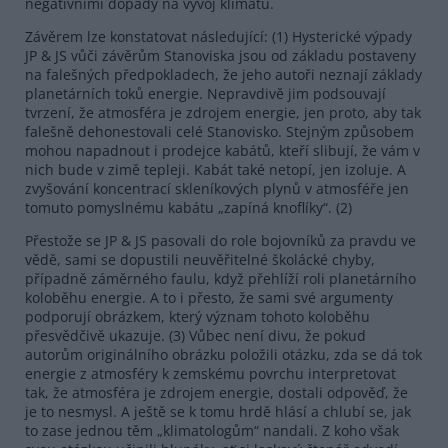
negativními dopady na vývoj klimatu.
Závěrem lze konstatovat následující: (1) Hysterické výpady
JP & JS vůči závěrům Stanoviska jsou od základu postaveny
na falešných předpokladech, že jeho autoři neznají základy
planetárních toků energie. Nepravdivě jim podsouvají
tvrzení, že atmosféra je zdrojem energie, jen proto, aby tak
falešně dehonestovali celé Stanovisko. Stejným způsobem
mohou napadnout i prodejce kabátů, kteří slibují, že vám v
nich bude v zimě tepleji. Kabát také netopí, jen izoluje. A
zvyšování koncentrací skleníkových plynů v atmosféře jen
tomuto pomyslnému kabátu „zapíná knoflíky“. (2)
Přestože se JP & JS pasovali do role bojovníků za pravdu ve
vědě, sami se dopustili neuvěřitelné školácké chyby,
případně záměrného faulu, když přehlíží roli planetárního
koloběhu energie. A to i přesto, že sami své argumenty
podporují obrázkem, který význam tohoto koloběhu
přesvědčivě ukazuje. (3) Vůbec není divu, že pokud
autorům originálního obrázku položili otázku, zda se dá tok
energie z atmosféry k zemskému povrchu interpretovat
tak, že atmosféra je zdrojem energie, dostali odpověď, že
je to nesmysl. A ještě se k tomu hrdě hlásí a chlubí se, jak
to zase jednou těm „klimatologům“ nandali. Z koho však