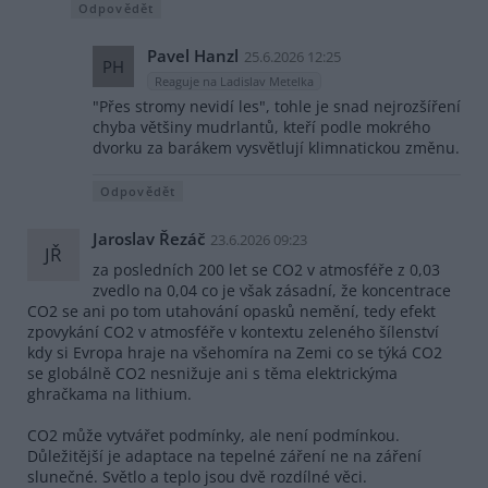
Odpovědět
Pavel Hanzl
25.6.2026 12:25
PH
Reaguje na Ladislav Metelka
"Přes stromy nevidí les", tohle je snad nejrozšíření
chyba většiny mudrlantů, kteří podle mokrého
dvorku za barákem vysvětlují klimnatickou změnu.
Odpovědět
Jaroslav Řezáč
23.6.2026 09:23
JŘ
za posledních 200 let se CO2 v atmosféře z 0,03
zvedlo na 0,04 co je však zásadní, že koncentrace
CO2 se ani po tom utahování opasků nemění, tedy efekt
zpovykání CO2 v atmosféře v kontextu zeleného šílenství
kdy si Evropa hraje na všehomíra na Zemi co se týká CO2
se globálně CO2 nesnižuje ani s těma elektrickýma
ghračkama na lithium.
CO2 může vytvářet podmínky, ale není podmínkou.
Důležitější je adaptace na tepelné záření ne na záření
slunečné. Světlo a teplo jsou dvě rozdílné věci.