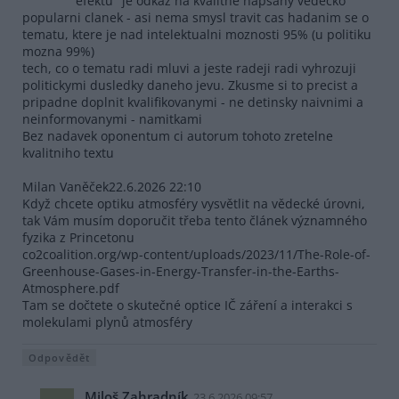
efektu" je odkaz na kvalitne napsany vedecko
popularni clanek - asi nema smysl travit cas hadanim se o
tematu, ktere je nad intelektualni moznosti 95% (u politiku
mozna 99%)
tech, co o tematu radi mluvi a jeste radeji radi vyhrozuji
politickymi dusledky daneho jevu. Zkusme si to precist a
pripadne doplnit kvalifikovanymi - ne detinsky naivnimi a
neinformovanymi - namitkami
Bez nadavek oponentum ci autorum tohoto zretelne
kvalitniho textu
Milan Vaněček22.6.2026 22:10
Když chcete optiku atmosféry vysvětlit na vědecké úrovni,
tak Vám musím doporučit třeba tento článek významného
fyzika z Princetonu
co2coalition.org/wp-content/uploads/2023/11/The-Role-of-
Greenhouse-Gases-in-Energy-Transfer-in-the-Earths-
Atmosphere.pdf
Tam se dočtete o skutečné optice IČ záření a interakci s
molekulami plynů atmosféry
Odpovědět
Miloš Zahradník
23.6.2026 09:57