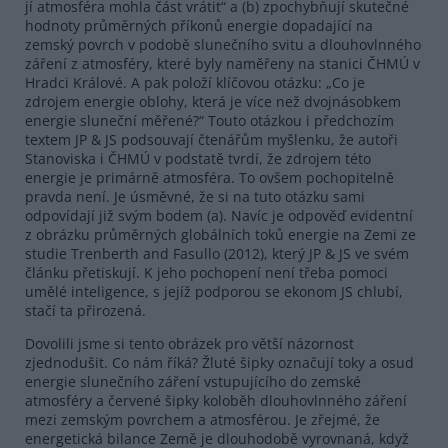
jí atmosféra mohla část vrátit“ a (b) zpochybňují skutečné
hodnoty průměrných příkonů energie dopadající na
zemský povrch v podobě slunečního svitu a dlouhovlnného
záření z atmosféry, které byly naměřeny na stanici ČHMÚ v
Hradci Králové. A pak položí klíčovou otázku: „Co je
zdrojem energie oblohy, která je více než dvojnásobkem
energie sluneční měřené?“ Touto otázkou i předchozím
textem JP & JS podsouvají čtenářům myšlenku, že autoři
Stanoviska i ČHMÚ v podstatě tvrdí, že zdrojem této
energie je primárně atmosféra. To ovšem pochopitelně
pravda není. Je úsměvné, že si na tuto otázku sami
odpovídají již svým bodem (a). Navíc je odpověď evidentní
z obrázku průměrných globálních toků energie na Zemi ze
studie Trenberth and Fasullo (2012), který JP & JS ve svém
článku přetiskují. K jeho pochopení není třeba pomoci
umělé inteligence, s jejíž podporou se ekonom JS chlubí,
stačí ta přirozená.
Dovolili jsme si tento obrázek pro větší názornost
zjednodušit. Co nám říká? Žluté šipky označují toky a osud
energie slunečního záření vstupujícího do zemské
atmosféry a červené šipky koloběh dlouhovlnného záření
mezi zemským povrchem a atmosférou. Je zřejmé, že
energetická bilance Země je dlouhodobě vyrovnaná, když