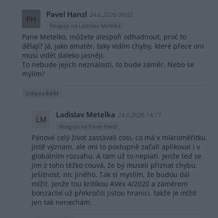
Pavel Hanzl
24.6.2026 09:02
PH
Reaguje na Ladislav Metelka
Pane Metelko, můžete alespoň odhadnout, proč to
dělají? Já, jako amatér, taky vidím chyby, které přece oni
musí vidět daleko jasněji.
To nebude jejich neznalostí, to bude záměr. Nebo se
mýlím?
Odpovědět
Ladislav Metelka
24.6.2026 14:17
LM
Reaguje na Pavel Hanzl
Pánové celý život zastávali cosi, co má v mikroměřítku
jistě význam, ale oni to postupně začali aplikovat i v
globálním rozsahu. A tam už to neplatí. Jenže teď se
jim z toho těžko couvá, že by museli přiznat chybu.
Ješitnost, nic jiného. Tak si myslím, že budou dál
mlžit. Jenže tou kritikou AVex 4/2020 a záměrem
bonzáctví už překročili jistou hranici, takže je mlžit
jen tak nenechám.