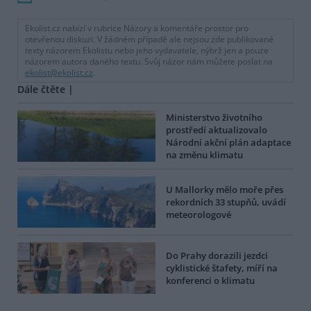
Ekolist.cz nabízí v rubrice Názory a komentáře prostor pro
otevřenou diskuzi. V žádném případě ale nejsou zde publikované
texty názorem Ekolistu nebo jeho vydavatele, nýbrž jen a pouze
názorem autora daného textu. Svůj názor nám můžete poslat na
ekolist@ekolist.cz
.
Dále čtěte |
Ministerstvo životního
prostředí aktualizovalo
Národní akční plán adaptace
na změnu klimatu
U Mallorky mělo moře přes
rekordních 33 stupňů, uvádí
meteorologové
Do Prahy dorazili jezdci
cyklistické štafety, míří na
konferenci o klimatu