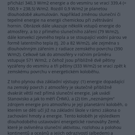
přichází 340,3 W/m2 energie a do vesmíru se vrací 339,4 (=
100,9 + 238,5) W/m2. Rozdíl 0,9 W/m2 je planetou
dlouhodobě akumulován. Například změnou sluneční či
tepelné energie na energii chemickou při zvětrávání
hornin. Obrázek dále ukazuje několik vstupů energie do
atmosféry, a to z přímého slunečního záření (79 W/m2),
dále konvekcí zjevného tepla a se stoupající vodní párou ve
formě latentního tepla (tj. 20 a 82 W/m2), ale zejména s
dlouhovlnným zářením z radiace zemského povrchu (390
W/m2). Celkově tak do atmosféry v ročním průměru
vstupuje 571 W/m2, z čehož jsou přibližně dvě pětiny
vyzářeny do vesmíru a tři pětiny (333 W/m2) se vrací zpět k
zemskému povrchu v energetickém koloběhu.
Z toho plynou dva základní výstupy: (1) energie dopadající
na zemský povrch z atmosféry je skutečně přibližně
dvakrát větší než přímá sluneční energie, jak uvádí
Stanovisko a jak to měří ČHMÚ, a (2) tím „neznámým“
zdrojem energie pro atmosféru je její planetární koloběh, o
kterém se děti učí již na základní škole v rámci zákona o
zachování hmoty a energie. Tento koloběh je výsledkem
dlouhodobého ustavování energetické rovnováhy Země,
které je ovlivněna sluneční aktivitou, rozlohou a polohou
kontinentů a oceánů a jejich odrazivostí (albedem) a