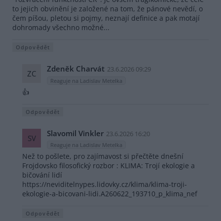
to jejich obvinění je založené na tom, že pánové nevědí, o
čem píšou, pletou si pojmy, neznají definice a pak motají
dohromady všechno možné...
Odpovědět
Zdeněk Charvát
23.6.2026 09:29
ZC
Reaguje na Ladislav Metelka
👍
Odpovědět
Slavomil Vinkler
23.6.2026 16:20
SV
Reaguje na Ladislav Metelka
Než to pošlete, pro zajímavost si přečtěte dnešní
Frojdovsko filosofický rozbor : KLIMA: Trojí ekologie a
bičování lidí
https://neviditelnypes.lidovky.cz/klima/klima-troji-
ekologie-a-bicovani-lidi.A260622_193710_p_klima_nef
Odpovědět