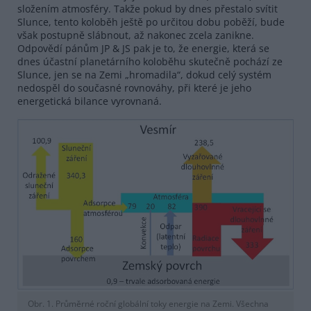
složením atmosféry. Takže pokud by dnes přestalo svítit
Slunce, tento koloběh ještě po určitou dobu poběží, bude
však postupně slábnout, až nakonec zcela zanikne.
Odpovědí pánům JP & JS pak je to, že energie, která se
dnes účastní planetárního koloběhu skutečně pochází ze
Slunce, jen se na Zemi „hromadila“, dokud celý systém
nedospěl do současné rovnováhy, při které je jeho
energetická bilance vyrovnaná.
Obr. 1. Průměrné roční globální toky energie na Zemi. Všechna