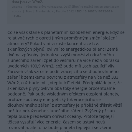
data jsou ve W/m2.
Licence |
Všechna práva vyhrazena. Další šíření je možné jen se souhlasem
autora
Foto |
Trenberth, K., Fasullo 2012 /
DOI 10.1007/s10712-011-
9150-2
Co se však stane s planetárním koloběhem energie, když se
relativně rychle oproti jiným proměnným změní složení
atmosféry? Pokud v ní vzroste koncentrace tzv.
skleníkových plynů, ovlivní to energetickou bilanci Země
dvěma způsoby. Jednak se zvýší množství odraženého
slunečního záření zpět do vesmíru na více než v obrázku
uvedených 100,9 W/m2, což bude mít „ochlazující“ vliv.
Zároveň však vzroste podíl vracejícího se dlouhovlnného
záření k zemskému povrchu z atmosféry na více než 333
W/m2, což bude mít „oteplující“ efekt. Předpokládejme, že
skleníkové plyny ovlivní oba toky energie procentuálně
podobně. Pak bude výsledným efektem oteplení planety,
protože současný energetický tok vracejícího se
dlouhovlnného záření z atmosféry je přibližně třikrát větší
než tok odraženého slunečního záření. Zvýšený přísun
tepla bude především ohřívat oceány. Protože teplejší
tělesa vyzařují více energie, časem se ustaví nová
rovnováha, ale to už bude planeta teplejší i se všemi