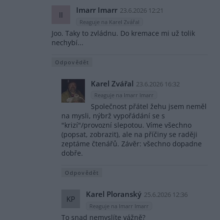
Imarr Imarr
23.6.2026 12:21
II
Reaguje na Karel Zvářal
Joo. Taky to zvládnu. Do kremace mi už tolik
nechybí...
Odpovědět
Karel Zvářal
23.6.2026 16:32
Reaguje na Imarr Imarr
Společnost přátel žehu jsem neměl
na mysli, nýbrž vypořádání se s
"krizí"/provozní slepotou. Víme všechno
(popsat, zobrazit), ale na příčiny se raději
zeptáme čtenářů. Závěr: všechno dopadne
dobře.
Odpovědět
Karel Ploranský
25.6.2026 12:36
KP
Reaguje na Imarr Imarr
To snad nemyslíte vážně?