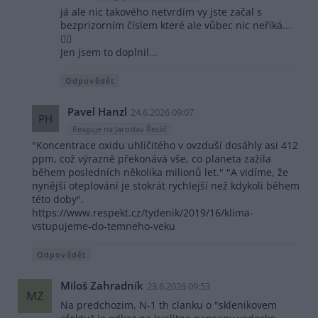
já ale nic takového netvrdím vy jste začal s
bezprizorním číslem které ale vůbec nic neříká...
🤷‍♂️
Jen jsem to doplnil...
Odpovědět
Pavel Hanzl
24.6.2026 09:07
PH
Reaguje na Jaroslav Řezáč
"Koncentrace oxidu uhličitého v ovzduší dosáhly asi 412
ppm, což výrazně překonává vše, co planeta zažila
během posledních několika milionů let." "A vidíme, že
nynější oteplování je stokrát rychlejší než kdykoli během
této doby".
https://www.respekt.cz/tydenik/2019/16/klima-
vstupujeme-do-temneho-veku
Odpovědět
Miloš Zahradník
23.6.2026 09:53
MZ
Na predchozim, N-1 th clanku o "sklenikovem