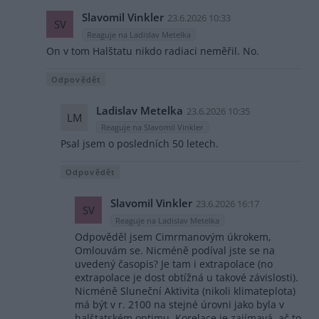
Slavomil Vinkler
23.6.2026 10:33
SV
Reaguje na Ladislav Metelka
On v tom Halštatu nikdo radiaci neměřil. No.
Odpovědět
Ladislav Metelka
23.6.2026 10:35
LM
Reaguje na Slavomil Vinkler
Psal jsem o posledních 50 letech.
Odpovědět
Slavomil Vinkler
23.6.2026 16:17
SV
Reaguje na Ladislav Metelka
Odpověděl jsem Cimrmanovým úkrokem,
Omlouvám se. Nicméně podíval jste se na
uvedený časopis? Je tam i extrapolace (no
extrapolace je dost obtížná u takové závislosti).
Nicméně Sluneční Aktivita (nikoli klimateplota)
má být v r. 2100 na stejné úrovni jako byla v
halštatském optimu. Korelace je zajímavá, ač to