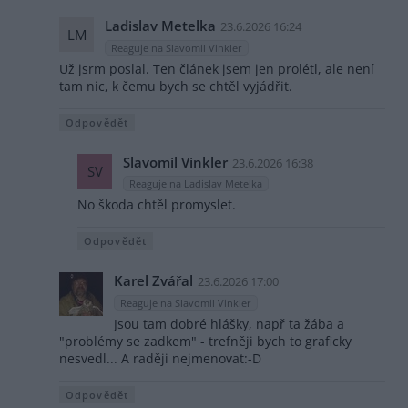
Ladislav Metelka
23.6.2026 16:24
LM
Reaguje na Slavomil Vinkler
Už jsrm poslal. Ten článek jsem jen prolétl, ale není
tam nic, k čemu bych se chtěl vyjádřit.
Odpovědět
Slavomil Vinkler
23.6.2026 16:38
SV
Reaguje na Ladislav Metelka
No škoda chtěl promyslet.
Odpovědět
Karel Zvářal
23.6.2026 17:00
Reaguje na Slavomil Vinkler
Jsou tam dobré hlášky, např ta žába a
"problémy se zadkem" - trefněji bych to graficky
nesvedl... A raději nejmenovat:-D
Odpovědět