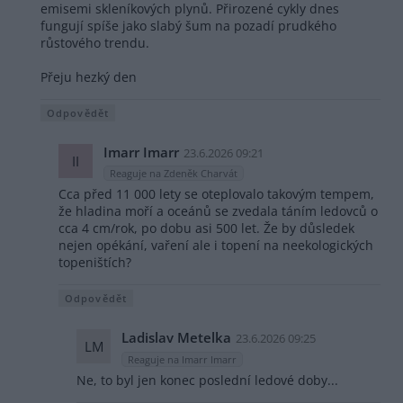
emisemi skleníkových plynů. Přirozené cykly dnes
fungují spíše jako slabý šum na pozadí prudkého
růstového trendu.
Přeju hezký den
Odpovědět
Imarr Imarr
23.6.2026 09:21
II
Reaguje na Zdeněk Charvát
Cca před 11 000 lety se oteplovalo takovým tempem,
že hladina moří a oceánů se zvedala táním ledovců o
cca 4 cm/rok, po dobu asi 500 let. Že by důsledek
nejen opékání, vaření ale i topení na neekologických
topeništích?
Odpovědět
Ladislav Metelka
23.6.2026 09:25
LM
Reaguje na Imarr Imarr
Ne, to byl jen konec poslední ledové doby...