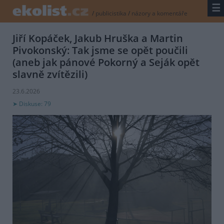
☰
/
publicistika
/
názory a komentáře
Jiří Kopáček, Jakub Hruška a Martin
Pivokonský: Tak jsme se opět poučili
(aneb jak pánové Pokorný a Seják opět
slavně zvítězili)
23.6.2026
Diskuse: 79