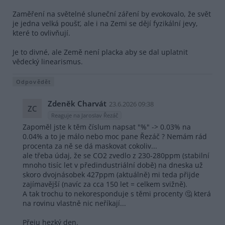
Zaměření na světelné sluneční záření by evokovalo, že svět
je jedna velká poušť, ale i na Zemi se dějí fyzikální jevy,
které to ovlivňují.
Je to divné, ale Země není placka aby se dal uplatnit
vědecký linearismus.
Odpovědět
Zdeněk Charvát
23.6.2026 09:38
ZC
Reaguje na Jaroslav Řezáč
Zapoměl jste k těm číslum napsat "%" -> 0.03% na
0.04% a to je málo nebo moc pane Řezáč ? Nemám rád
procenta za ně se dá maskovat cokoliv...
ale třeba údaj, že se CO2 zvedlo z 230-280ppm (stabilní
mnoho tisíc let v předindustriální době) na dneska už
skoro dvojnásobek 427ppm (aktuálně) mi teda přijde
zajímavější (navíc za cca 150 let = celkem svižně).
A tak trochu to nekoresponduje s těmi procenty 🤔 která
na rovinu vlastně nic neříkají...
Přeju hezký den.