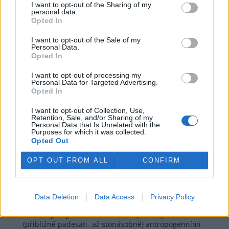
2. Oteplují se pouze spodní vrstvy atmosféry
I want to opt-out of the Sharing of my
Kdyby planetu zahřívalo Slunce, ohřívala by se celá
personal data.
atmosféra rovnoměrně. Ve skutečnosti však
Opted In
pozorujeme, že se ohřívá pouze troposféra (nejnižší
vrstva atmosféry), zatímco stratosféra (vrstva nad ní) se
I want to opt-out of the Sale of my
Personal Data.
ochlazuje. To je přímý otisk skleníkového efektu – teplo
Opted In
ze Země neuniká do vesmíru, protože ho v troposféře
blokují skleníkové plyny (CO2, metan atd.).
I want to opt-out of processing my
Personal Data for Targeted Advertising.
3. Rychlost současné změny je bezprecedentní
Opted In
Halštatský cyklus mění klima v řádu staletí až tisíciletí,
což dává ekosystémům čas se přizpůsobit. Současné
I want to opt-out of Collection, Use,
oteplení, kdy teplota stoupla o cca 1,1 °C za pouhých
Retention, Sale, and/or Sharing of my
Personal Data that Is Unrelated with the
150 let (s extrémním zrychlením v posledních
Purposes for which it was collected.
dekádách), je řádově rychlejší než jakékoliv přirozené
Opted Out
výkyvy vyvolané slunečními cykly v průběhu celého
holocénu.
OPT OUT FROM ALL
CONFIRM
Halštatský cyklus je fascinující ukázkou toho, jak Slunce
dokáže dlouhodobě modelovat klima naší planety v
přirozeném stavu. Současný vědecký konsensus
Data Deletion
Data Access
Privacy Policy
(podložený tisíci měření) ale jasně ukazuje, že vliv
tohoto cyklu je v současnosti kompletně přebit
(přibližně padesáti- až stonásobně) antropogenními