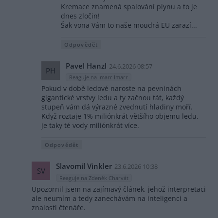
Kremace znamená spalování plynu a to je
dnes zločin!
Šak vona Vám to naše moudrá EU zarazí...
Odpovědět
Pavel Hanzl
24.6.2026 08:57
PH
Reaguje na Imarr Imarr
Pokud v době ledové naroste na pevninách
gigantické vrstvy ledu a ty začnou tát, každý
stupeň vám dá výrazné zvednutí hladiny moří.
Když roztaje 1% miliónkrát většího objemu ledu,
je taky té vody miliónkrát více.
Odpovědět
Slavomil Vinkler
23.6.2026 10:38
SV
Reaguje na Zdeněk Charvát
Upozornil jsem na zajímavý článek, jehož interpretaci
ale neumím a tedy zanechávám na inteligenci a
znalosti čtenáře.