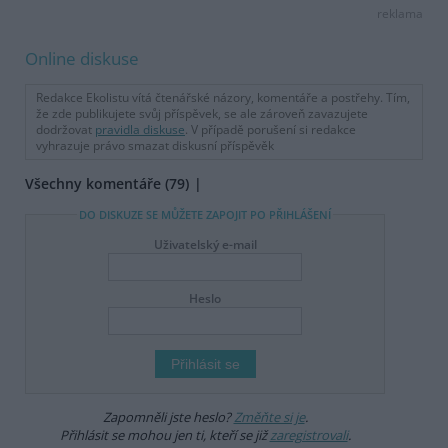
reklama
Online diskuse
Redakce Ekolistu vítá čtenářské názory, komentáře a postřehy. Tím,
že zde publikujete svůj příspěvek, se ale zároveň zavazujete
dodržovat
pravidla diskuse
. V případě porušení si redakce
vyhrazuje právo smazat diskusní příspěvěk
Všechny komentáře (79)
DO DISKUZE SE MŮŽETE ZAPOJIT PO PŘIHLÁŠENÍ
Uživatelský e-mail
Heslo
Zapomněli jste heslo?
Změňte si je
.
Přihlásit se mohou jen ti, kteří se již
zaregistrovali
.