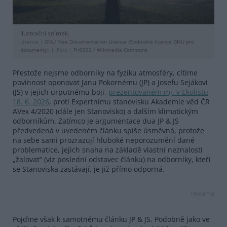
Ilustrační snímek.
Licence |
GNU Free Documentation License
(
Svobodná licence GNU pro
dokumenty
)
Foto |
Fir0002
/
Wikimedia Commons
Přestože nejsme odborníky na fyziku atmosféry, cítíme
povinnost oponovat Janu Pokornému (JP) a Josefu Sejákovi
(JS) v jejich urputnému boji,
prezentovaném mj. v Ekolistu
18. 6. 2026
, proti Expertnímu stanovisku Akademie věd ČR
AVex 4/2020 (dále jen Stanovisko) a dalším klimatickým
odborníkům. Zatímco je argumentace dua JP & JS
předvedená v uvedeném článku spíše úsměvná, protože
na sebe sami prozrazují hluboké neporozumění dané
problematice, jejich snaha na základě vlastní neznalosti
„žalovat“ (viz poslední odstavec článku) na odborníky, kteří
se Stanoviska zastávají, je již přímo odporná.
reklama
Pojďme však k samotnému článku JP & JS. Podobně jako ve