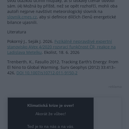
svou otázkou učinili hlupáky, ať si laskavý čtenář odvodí
sám. (4) Možná by příště, než se opět rozhořčí, mohli oba
autoři nejprve navštívit meteorologický slovník na
slovnik.cmes.cz
, aby si definice dílčích členů energetické
bilance ujasnili.
Literatura
Pokorný J., Seják J. 2026.
Fyzikálně nepravdivé expertní
stanovisko AVex 4/2020 rozvrací funkčnost ČR, reakce na
Ladislava Metelku
. Ekolist, 18. 6. 2026
Trenberth, K., Fasullo 2012, Tracking Earth’s Energy: From
El Nino to Global Warming. Surv Geophys (2012) 33:413–
426,
DOI 10.1007/s10712-011-9150-2
reklama