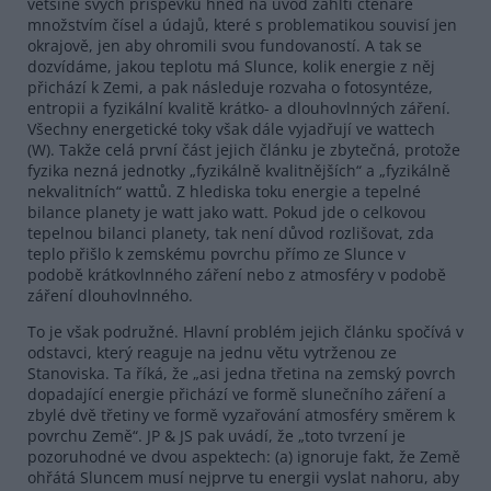
většině svých příspěvků hned na úvod zahltí čtenáře
množstvím čísel a údajů, které s problematikou souvisí jen
okrajově, jen aby ohromili svou fundovaností. A tak se
dozvídáme, jakou teplotu má Slunce, kolik energie z něj
přichází k Zemi, a pak následuje rozvaha o fotosyntéze,
entropii a fyzikální kvalitě krátko- a dlouhovlnných záření.
Všechny energetické toky však dále vyjadřují ve wattech
(W). Takže celá první část jejich článku je zbytečná, protože
fyzika nezná jednotky „fyzikálně kvalitnějších“ a „fyzikálně
nekvalitních“ wattů. Z hlediska toku energie a tepelné
bilance planety je watt jako watt. Pokud jde o celkovou
tepelnou bilanci planety, tak není důvod rozlišovat, zda
teplo přišlo k zemskému povrchu přímo ze Slunce v
podobě krátkovlnného záření nebo z atmosféry v podobě
záření dlouhovlnného.
To je však podružné. Hlavní problém jejich článku spočívá v
odstavci, který reaguje na jednu větu vytrženou ze
Stanoviska. Ta říká, že „asi jedna třetina na zemský povrch
dopadající energie přichází ve formě slunečního záření a
zbylé dvě třetiny ve formě vyzařování atmosféry směrem k
povrchu Země“. JP & JS pak uvádí, že „toto tvrzení je
pozoruhodné ve dvou aspektech: (a) ignoruje fakt, že Země
ohřátá Sluncem musí nejprve tu energii vyslat nahoru, aby