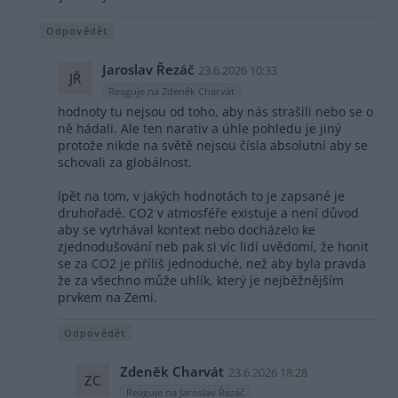
Odpovědět
Jaroslav Řezáč
23.6.2026 10:33
JŘ
Reaguje na Zdeněk Charvát
hodnoty tu nejsou od toho, aby nás strašili nebo se o
ně hádali. Ale ten narativ a úhle pohledu je jiný
protože nikde na světě nejsou čísla absolutní aby se
schovali za globálnost.
lpět na tom, v jakých hodnotách to je zapsané je
druhořadé. CO2 v atmosféře existuje a není důvod
aby se vytrhával kontext nebo docházelo ke
zjednodušování neb pak si víc lidí uvědomí, že honit
se za CO2 je příliš jednoduché, než aby byla pravda
že za všechno může uhlík, který je nejběžnějším
prvkem na Zemi.
Odpovědět
Zdeněk Charvát
23.6.2026 18:28
ZC
Reaguje na Jaroslav Řezáč