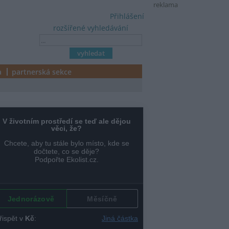
reklama
Přihlášení
rozšířené vyhledávání
a
partnerská sekce