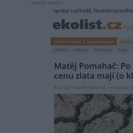
reklama
reklama
zprávy o přírodě, životním prostřed
/
pub
titulní strana
zpravodajství
public
příroda
civilizace
rozhovory
eseje
Matěj Pomahač: Po
cenu zlata mají (o k
Diskuse: 
9.6.2026 | Matěj Pomahač |