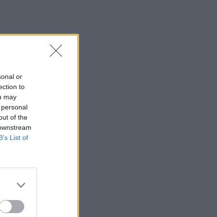
sonal or
ection to
ou may
 personal
out of the
 downstream
B’s List of