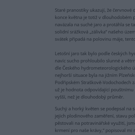
Staré pranostiky ukazují, že červnové 
konce května je totiž v dlouhodobém 
navázala na suché jaro a protáhla se 
solidní srážková „zálivka“ našeho území
svátek připadá na polovinu máje, tentok
Letošní jaro tak bylo podle českých h
navíc sucho prohloubilo slunné a větr
dle Českého hydrometeorologického ú
nejhorší situace byla na jižním Plzeňs
Podřipském Straškově-Vodochodech zaz
už je hodnota odpovídající pouštnímu k
vyšší, než je dlouhodobý průměr.
Suchý a horký květen se podepsal na 
jejich plodinového zaměření, stavu pol
pěstovali na potravinářské využití, jsm
krmení pro naše krávy,“ popisoval mi 