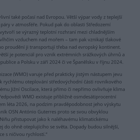
vní také počasí nad Evropou. Větší výpar vody z teplejší
 páry v atmosféře. Pokud pak do oblasti Středozemí
vytvoří se výrazný teplotní rozhraní mezi chladnějším
 vlhčím vzduchem nad mořem – tam pak vznikají tlakové
ho proudění ji transportují třeba nad evropský kontinent.
 větší je potenciál pro vznik extrémních srážkových úhrnů a
publice a Polsku v září 2024 či ve Španělsku v říjnu 2024.
izace (WMO) varuje před prakticky jistým nástupem jevu
í k rychlému oteplování středovýchodní části rovníkového
tému Jižní Oscilace, která přímo či nepřímo ovlivňuje klima
předpovědi WMO existuje přibližně osmdesátiprocentní
em léta 2026, na podzim pravděpodobnost jeho výskytu
emník OSN António Guterres proto se svou obvyklou
El Niñu přistupovat jako k naléhavému klimatickému
lej do ohně oteplujícího se světa. Dopady budou silnější,
e s ničivou rychlostí.“