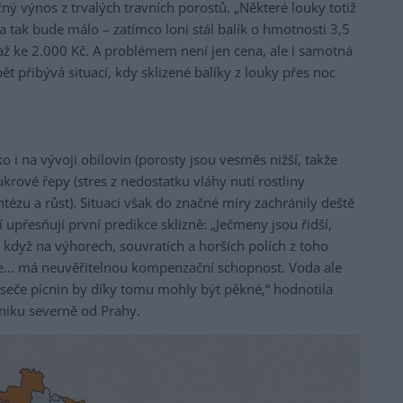
čný výnos z trvalých travních porostů. „Některé louky totiž
a tak bude málo – zatímco loni stál balík o hmotnosti 3,5
až ke 2.000 Kč. A problémem není jen cena, ale i samotná
t přibývá situací, kdy sklizené balíky z louky přes noc
 i na vývoji obilovin (porosty jsou vesměs nižší, takže
krové řepy (stres z nedostatku vláhy nutí rostliny
tézu a růst). Situaci však do značné míry zachránily deště
 upřesňují první predikce sklizně: „Ječmeny jsou řidší,
i když na výhorech, souvratích a horších polích z toho
íte… má neuvěřitelnou kompenzační schopnost. Voda ale
seče pícnin by díky tomu mohly být pěkné,“ hodnotila
niku severně od Prahy.