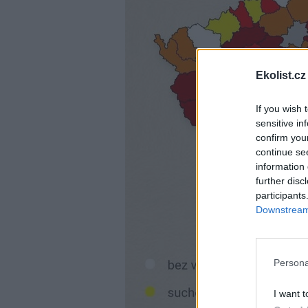
Ekolist.cz
If you wish 
sensitive in
confirm you
continue se
information 
further disc
participants
Downstream 
Persona
I want t