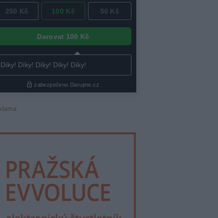
klama