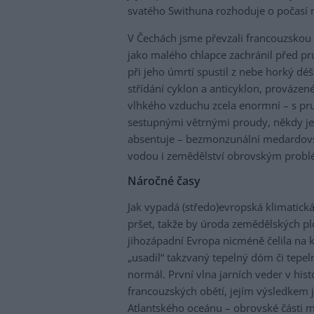
svatého Swithuna rozhoduje o počasí n
V Čechách jsme převzali francouzskou
jako malého chlapce zachránil před pr
při jeho úmrtí spustil z nebe horký d
střídání cyklon a anticyklon, prováze
vlhkého vzduchu zcela enormní – s pr
sestupnými větrnými proudy, někdy je
absentuje – bezmonzunální medardovs
vodou i zemědělství obrovským prob
Náročné časy
Jak vypadá (středo)evropská klimatická
pršet, takže by úroda zemědělských pl
jihozápadní Evropa nicméně čelila na 
„usadil“ takzvaný tepelný dóm či tepel
normál. První vlna jarních veder v his
francouzských obětí, jejím výsledkem 
Atlantského oceánu – obrovské části mo