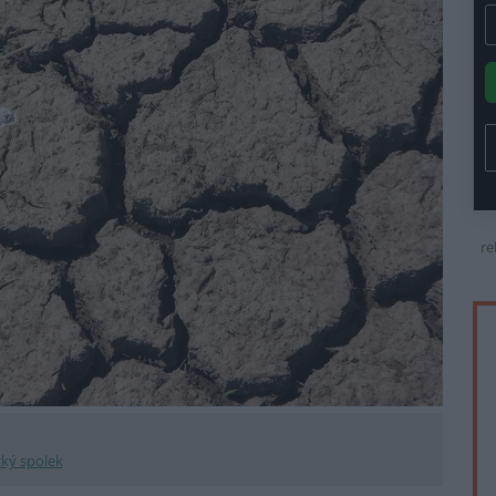
re
cký spolek