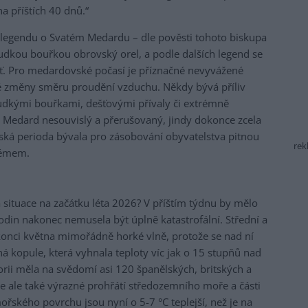
a příštích 40 dnů.“
 legendu o Svatém Medardu – dle pověsti tohoto biskupa
udkou bouřkou obrovský orel, a podle dalších legend se
éšť. Pro medardovské počasí je příznačné nevyvážené
né změny směru proudění vzduchu. Někdy bývá příliv
udkými bouřkami, dešťovými přívaly či extrémně
 Medard nesouvislý a přerušovaný, jindy dokonce zcela
ká perioda bývala pro zásobování obyvatelstva pitnou
rek
lémem.
 situace na začátku léta 2026? V příštím týdnu by mělo
odin nakonec nemusela být úplně katastrofální. Střední a
konci května mimořádně horké vlně, protože se nad ní
ná kopule, která vyhnala teploty víc jak o 15 stupňů nad
torii měla na svědomí asi 120 španělských, britských a
je ale také výrazné prohřátí středozemního moře a části
řského povrchu jsou nyní o 5-7 °C teplejší, než je na