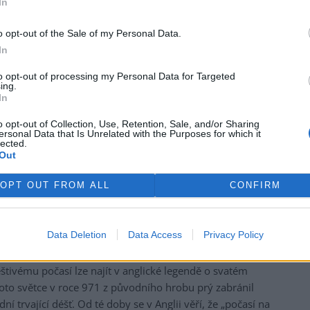
In
o opt-out of the Sale of my Personal Data.
rek
In
to opt-out of processing my Personal Data for Targeted
ing.
In
o opt-out of Collection, Use, Retention, Sale, and/or Sharing
osech plodin.
ersonal Data that Is Unrelated with the Purposes for which it
lected.
Out
avně časem „evropského letního monzunu“, tj. pronikání
OPT OUT FROM ALL
CONFIRM
mot na prohřívající se kontinent. Nejčastější příčinou
 v oblasti azorských ostrovů, což podmiňuje zesílení
ní, a vede obvykle k dlouhotrvajícímu přílivu
Data Deletion
Data Access
Privacy Policy
uchu do evropského vnitrozemí.
štivému počasí lze najít v anglické legendě o svatém
oto světce v roce 971 z původního hrobu prý zabránil
í trvající déšť. Od té doby se v Anglii věří, že „počasí na