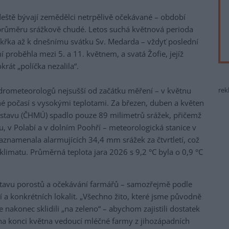
deště bývají zemědělci netrpělivě očekávané – období
průměru srážkově chudé. Letos suchá květnová perioda
takřka až k dnešnímu svátku Sv. Medarda – vždyť poslední
 proběhla mezi 5. a 11. květnem, a svatá Žofie, jejíž
rát „políčka nezalila“.
ydrometeorologů nejsušší od začátku měření – v květnu
rek
né počasí s vysokými teplotami. Za březen, duben a květen
stavu (ČHMÚ) spadlo pouze 89 milimetrů srážek, přičemž
ku, v Polabí a v dolním Poohří – meteorologická stanice v
namenala alarmujících 34,4 mm srážek za čtvrtletí, což
limatu. Průměrná teplota jara 2026 s 9,2 °C byla o 0,9 °C
stavu porostů a očekávání farmářů – samozřejmě podle
í a konkrétních lokalit. „Všechno žito, které jsme původně
e nakonec sklidili „na zeleno“ – abychom zajistili dostatek
na konci května vedoucí mléčné farmy z jihozápadních