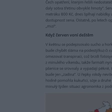
Čech opatření, kterým řešili nedostate
daly sotva třetinu obvyklé hmoty“. Sen
metráku 800 Kč, dnes šplhají nabídky 
dostupnost sena. Ostatně, po letech opě
„mizí“.
Když červen voní deštěm
V květnu se podepisovalo sucho a horko
bude chybět sláma na podestýlku) či cu
omezovat transpiraci, což brzdí fotosyn
z minulého víkendu, takže farmáři nyní
pšenice se srovnaly a vypadají pěkně, 
bude jen „zadina“. U řepky nikdy nev
hodně pomohla kukuřici, sóje a druhé 
minulý týden situaci agronomka z pod