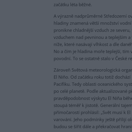
začátku léta běžné.
A výrazně nadprůměrné Středozemí ovli
hladiny znamená větší množství vodní
pronikne chladnější vzduch ze severu, 
vzduchem nad pevninou a teplejším a
níže, které nasávají vlhkost a dle dané
No a čím je hladina moře teplejší, tím
povodní. To se ostatně stalo v České re
Zároveň Světová meteorologická organ
El Niňo. Od začátku roku totiž docház
Pacifiku. Tedy oblasti oceanického sys
po celé planetě. Podle aktualizované 
pravděpodobnost výskytu El Niña běh
stoupá téměř k jistotě. Generální taj
přímočarostí prohlásil: „Svět musí k 
varování. Jeho podmínky ještě přilijí o
budou se šířit dále a překračovat hranic