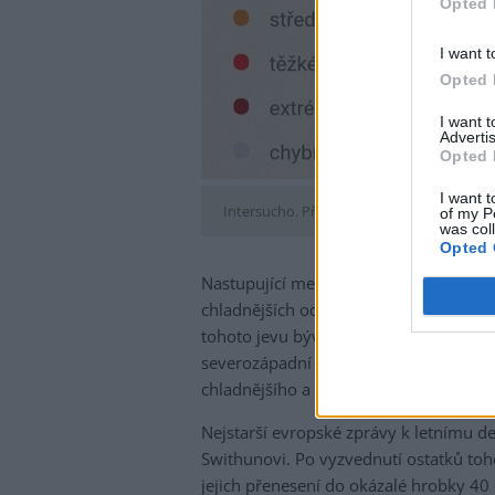
Opted 
I want t
Opted 
I want 
Advertis
Opted 
I want t
Intersucho. Předpokládané ztráty na výn
of my P
was col
Opted 
Nastupující medardovské období je hl
chladnějších oceanických vzduchových h
tohoto jevu bývá vzestup tlaku vzduchu
severozápadní a západní složky proudě
chladnějšího a vlhkého mořského vzd
Nejstarší evropské zprávy k letnímu de
Swithunovi. Po vyzvednutí ostatků toh
jejich přenesení do okázalé hrobky 40 dn