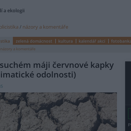
í a ekologii
licistika
/
názory a komentáře
istika
zelená domácnost
kultura
kalendář akcí
fotobank
názory a komentáře
 suchém máji červnové kapky
limatické odolnosti)
85