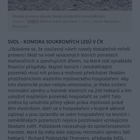
Divoká prasata působí škody především zemědělcům.
Licence |
Některá práva vyhrazena
Foto |
Günter Hentschel
/
Flickr.com
SVOL - KOMORA SOUKROMÝCH LESŮ V ČR
„Obáváme se, že současný návrh novely dostatečně neřeší
prevenci škod na nově vysázených lesních porostech
melioračních a zpevňujících dřevin, na které stát vynakládá
finanční příspěvky. Majitel lesních i zemědělských
pozemků musí mít právo a možnost předcházet škodám
prostřednictvím vlastního mysliveckého hospodaření. Aby
toto vlastnické právo nebylo omezováno, je třeba snížení
minimální výměry u honiteb vlastních na 250 hektarů a tím
umožnit majitelům pozemků hospodařit se zvěří! Tato
změna by umožnila přímý výkon práva myslivosti právě
těm vlastníkům, kteří se o hospodaření v krajině aktivně
zajímají a jsou zpravidla ve svém hospodaření na lesních i
zemědělských pozemcích nejvíce postihování vznikajícími
škodami zvěří. Požadavek nezasahuje do společenstevních
honiteb, které by měly dále stejnou minimální výměru 500
hektarů.“ Richard Podstatzký-Thonsern, předseda SVOL -