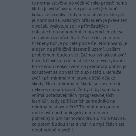
ta norma stavěna po většině roku prostě nemá
klid a je vytlačována do polí a velkých lánů
kukuřice a řepky. Tedy mimo oblasti v kterých
je normována. Krásným příkladem je právě ten
divočák. Vyskytuje se i v příměstských
oblastech na nehonebních pozemcích kde se
ze zákona nemůže lovit. Dá se říci, že mimo
hřebeny hor je po celé ploše ČR. Normovaný je
ale jen na přibližně desetině území. Dalším
problémem budou vlci. Začnou vytlačovat zvěř
blíže k člověku a do míst kde se nevyskytovala.
Přirozenou reakcí zvěře na predátora potom je
sdružovat se do větších tlup ( stád ). Bohužel,
zvěř i při minimálním stavu udělá nějaké
škody. No a i minimální škoda se zase dá do
nekonečna nafukovat. Že bych byl sám kdo
vnímá požadavek těch "progresivnějších
lesníků", tedy spíš lesních zahradníků na
minimální stavy zvěře? To minimum potom
může být i pod biologickým minimem
potřebným pro zachování druhu. No a hlavně,
co potom budou žrát ti vlci? Na myšičkách asi
dlouhodobě nevyžijí.