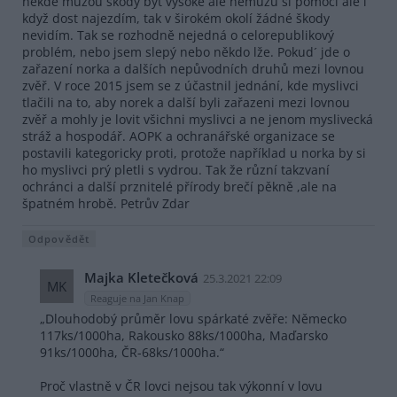
někde můžou škody být vysoké ale nemůžu si pomoci ale i
když dost najezdím, tak v širokém okolí žádné škody
nevidím. Tak se rozhodně nejedná o celorepublikový
problém, nebo jsem slepý nebo někdo lže. Pokud´ jde o
zařazení norka a dalších nepůvodních druhů mezi lovnou
zvěř. V roce 2015 jsem se z účastnil jednání, kde myslivci
tlačili na to, aby norek a další byli zařazeni mezi lovnou
zvěř a mohly je lovit všichni myslivci a ne jenom myslivecká
stráž a hospodář. AOPK a ochranářské organizace se
postavili kategoricky proti, protože například u norka by si
ho myslivci prý pletli s vydrou. Tak že různí takzvaní
ochránci a další prznitelé přírody brečí pěkně ,ale na
špatném hrobě. Petrův Zdar
Odpovědět
Majka Kletečková
25.3.2021 22:09
MK
Reaguje na Jan Knap
„Dlouhodobý průměr lovu spárkaté zvěře: Německo
117ks/1000ha, Rakousko 88ks/1000ha, Maďarsko
91ks/1000ha, ČR-68ks/1000ha.“
Proč vlastně v ČR lovci nejsou tak výkonní v lovu