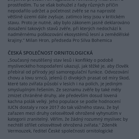
prostředím. Tu se však bohužel z řady různých příčin
nepodařilo udržet a početnost zvěře se na naprosté
většině území dále zvyšuje, zatímco lesy jsou v kritickém
stavu. Proto je nutné, aby bylo zákonem jasně deklarováno
dosažení takových stavů zvěře, při kterých nedochází k
nadměrnému poškozování ekosystémů lesní a zemědělské
krajiny.” Milan Hron, předseda Pro Silva Bohemica
ČESKÁ SPOLEČNOST ORNITOLOGICKÁ
„Současný neutěšený stav lesů i konflikty o podobě
mysliveckého hospodaření ukazují, jak těžké je, aby člověk
přebíral od přírody její samoregulační funkce. Odvozování
chovu a lovu srnců, jelenů či divokých prasat od míry škod,
které tato zvířata působí v lesích i na polích, je jediným
smysluplným řešením. Ze seznamu zvěře by také měly
zmizet chráněné druhy, ale především dosud lovená
kachna polák velký. Jeho populace se podle hodnocení
IUCN dostaly v roce 2017 do tak vážného stavu, že byl
zařazen mezi druhy celosvětově ohrožené vyhynutím v
kategorii zranitelný. Věřím, že žádný rozumný myslivec by
nechtěl střílet celosvětově ohrožená zvířata.“ Zdeněk
Vermouzek, ředitel České společnosti ornitologické