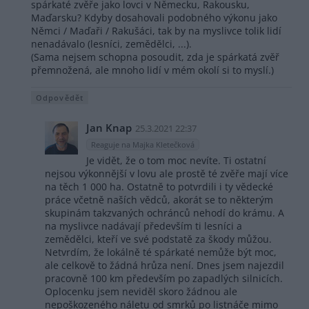
spárkaté zvěře jako lovci v Německu, Rakousku,
Maďarsku? Kdyby dosahovali podobného výkonu jako
Němci / Maďaři / Rakušáci, tak by na myslivce tolik lidí
nenadávalo (lesníci, zemědělci, ...).
(Sama nejsem schopna posoudit, zda je spárkatá zvěř
přemnožená, ale mnoho lidí v mém okolí si to myslí.)
Odpovědět
Jan Knap
25.3.2021 22:37
Reaguje na Majka Kletečková
Je vidět, že o tom moc nevíte. Ti ostatní
nejsou výkonnější v lovu ale prostě té zvěře mají více
na těch 1 000 ha. Ostatně to potvrdili i ty vědecké
práce včetně naších vědců, akorát se to některým
skupinám takzvaných ochránců nehodí do krámu. A
na myslivce nadávají především ti lesníci a
zemědělci, kteří ve své podstatě za škody můžou.
Netvrdím, že lokálně té spárkaté nemůže být moc,
ale celkově to žádná hrůza není. Dnes jsem najezdil
pracovně 100 km především po zapadlých silnicích.
Oplocenku jsem neviděl skoro žádnou ale
nepoškozeného náletu od smrků po listnáče mimo