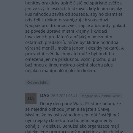
honitby prakticky úplně čisté od spárkaté zvěře a
jen ve svých lesíkách hlídkovali, kdy k nim nějaký
kus náhodou zavítá od souseda, aby ho okamžitě
odstřelili, dokud nezamigruje k sousedovi.
Naopak pro drobnou zvěř, zajíce a bažanty, pokud
se povede úprava mistní krajiny, likvidací
invazivních predátorů a nějakým omezením
ostatních predátorů, může být klidně hodnitba
výrazně menší , možná jenom i desítky hektarů. A
pro vodní zvěř, kachny atd může být hoditba
omezena jen na příslušnou vodní plochu plus
bažinnou a jinou mokrou okolní plochu plus
nějakou manipualční plochu kolem.
Odpovědět
DAG
26.3.2021 08:41
Reaguje na Vlastimil Waic
DA
Dobrý den pane Waic. Předpokládám, že
se nejedná o shodu jmen a že jste z ČMMJ.
Myslím, že by bylo záhodno sem dát častěji než
nyní nějaký článek a trochu jeho argumenty
obhájit i v diskusi. Bohužel eko organizace mají
daleko lépe propracovaný marketing a jejich loby