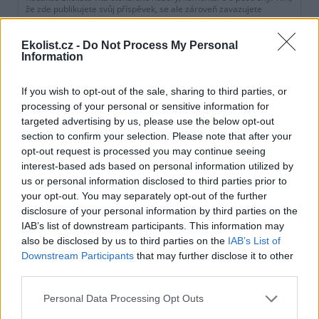
že zde publikujete svůj příspěvek, se ale zároveň zavazujete
dodržovat
pravidla diskuse
. V případě porušení si redakce
vyhrazuje právo smazat diskusní příspěvěk
Ekolist.cz -
Do Not Process My Personal
Information
Všechny komentáře (43)
DO DISKUZE SE MŮŽETE ZAPOJIT PO PŘIHLÁŠENÍ
If you wish to opt-out of the sale, sharing to third parties, or
Uživatelský e-mail
processing of your personal or sensitive information for
targeted advertising by us, please use the below opt-out
section to confirm your selection. Please note that after your
Heslo
opt-out request is processed you may continue seeing
interest-based ads based on personal information utilized by
us or personal information disclosed to third parties prior to
your opt-out. You may separately opt-out of the further
disclosure of your personal information by third parties on the
Zapomněli jste heslo?
Změňte si je
.
IAB’s list of downstream participants. This information may
Přihlásit se mohou jen ti, kteří se již
zaregistrovali
.
also be disclosed by us to third parties on the
IAB’s List of
Downstream Participants
that may further disclose it to other
DAG
25.3.2021 14:36
third parties.
DA
Manipulativní lobbistický článek s nesmyslnými
Personal Data Processing Opt Outs
nápady, které nejsou v praxi realizovatelné.
Je to obměna článku, který se zde předkládá neustále