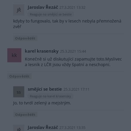
Jaroslav Řezáč
27.3.2021 13:32
JŘ
Reaguje na smějící se bestie
kdyby to fungovalo, tak by v lesech nebyla přemnožená
zvěř
Odpovědět
karel krasensky
25.3.2021 15:44
kk
Konečně si už diskutující zapamujte toto.Myslivec
a lesník z LČR jsou vždy špatní a neschopní.
Odpovědět
smějící se bestie
25.3.2021 17:11
ss
Reaguje na karel krasensky
Jo, to tvrdí zelený a mejstrým.
Odpovědět
Jaroslav Řezáč
27.3.2021 13:35
JŘ