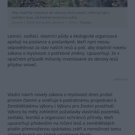
Aby nepřišly investice do obnovy lesů vniveč, mělo by být v
každém lese udržitelné množství zvěře.
Licence |
Volné dílo (public domain)
Zdroj |
Pixabay
Lesníci, sedláci, vlastníci půdy a ekologické organizace
apelují na poslance a poslankyně, kteří nyní nesou
odpovědnost za stav našich lesů a polí, aby doplnili novelu
zákona o myslivosti o potřebné změny. Upozorňují, že v
opačném případě miliardy investované do obnovy lesů
přijdou vniveč.
reklama
Vládní návrh novely zákona o myslivosti dnes prošel
prvním čtením a směřuje k podrobnému projednání k
Zemědělskému výboru i Výboru pro životní prostředí.
Výbory by měly zohlednit požadavky vlastníků pozemků,
sedláků, lesníků a organizací ochránců přírody, kteří
upozorňují především na ničení lesů a zemědělských
plodin přemnoženou spárkatou zvěří a nemožnost tomu
účinně bránit ani řádně uplatňovat škody.