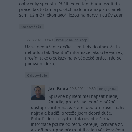
oplocenky spoustu. Příští týden tam budu jezdit do
práce, tak to tam a po okolí nafotím a napíšu článek
sem, už mě ti ekomagoři lezou na nervy. Petrův Zdar
Odpovědět
27.3.2021 09:40
Reaguje na Jan Knap
Už se nemůžeme dočkat. Jen tedy doufám, že to
nebudou tak "kvalitní" informace jako o té vydře ;)
Prosím také o odkazy na ty vědecké práce, rád se
podívám, děkuji.
Odpovědět
Jan Knap
29.3.2021 19:35
Reaguje na
Správně by jsem měl napsat-hledej
šmudlo, protože se jedná o běžně
dostupné informace, které jdou při troše snahy
najít ale budiž, protože jsem dobrá duše.
Pokud´ jde o tu vydru, tak nesmíte čerpat
informace pouze od těch, které její ochrana živí
a kteří postupně překroutili celou věc ke svému