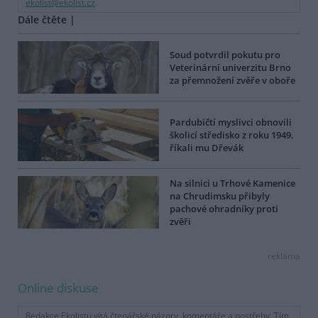
ekolist@ekolist.cz
.
Dále čtěte |
Soud potvrdil pokutu pro
Veterinární univerzitu Brno
za přemnožení zvěře v oboře
Pardubičtí myslivci obnovili
školicí středisko z roku 1949,
říkali mu Dřevák
Na silnici u Trhové Kamenice
na Chrudimsku přibyly
pachové ohradníky proti
zvěři
reklama
Online diskuse
Redakce Ekolistu vítá čtenářské názory, komentáře a postřehy. Tím,