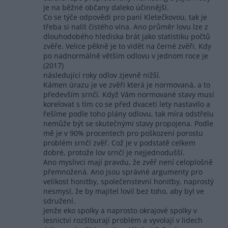
je na běžné občany daleko účinnější.
Co se týče odpovědi pro paní Kletečkovou, tak je
třeba si nalít čistého vína. Ano průměr lovu lze z
dlouhodobého hlediska brát jako statistiku počtů
zvěře. Velice pěkně je to vidět na černé zvěři. Kdy
po nadnormálně větším odlovu v jednom roce je
(2017)
následující roky odlov zjevně nižší.
Kámen úrazu je ve zvěři která je normovaná, a to
především srnčí. Když Vám normované stavy musí
korelovat s tím co se před dvaceti lety nastavilo a
řešíme podle toho plány odlovu, tak míra odstřelu
nemůže být se skutečnými stavy propojena. Podle
mě je v 90% procentech pro poškození porostu
problém srnčí zvěř. Což je v podstatě celkem
dobré, protože lov srnčí je nejjednodušší.
Ano myslivci mají pravdu, že zvěř není celoplošně
přemnožená. Ano jsou správné argumenty pro
velikost honitby, společenstevní honitby, naprostý
nesmysl, že by majitel lovil bez toho, aby byl ve
sdružení.
Jenže eko spolky a naprosto okrajové spolky v
lesnictví rozšťourají problém a vyvolají v lidech