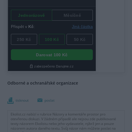
Odborné a ochranářské organizace
tisknout
poslat
Ekolist.cz nabízí v rubrice Názory a komentáře prostor pro
otevřenou diskuzi. V žádném případě ale nejsou zde publikované
texty názorem Ekolistu nebo jeho vydavatele, nýbrž jen a pouze
názorem autora daného textu. Svůj názor nám můžete poslat na