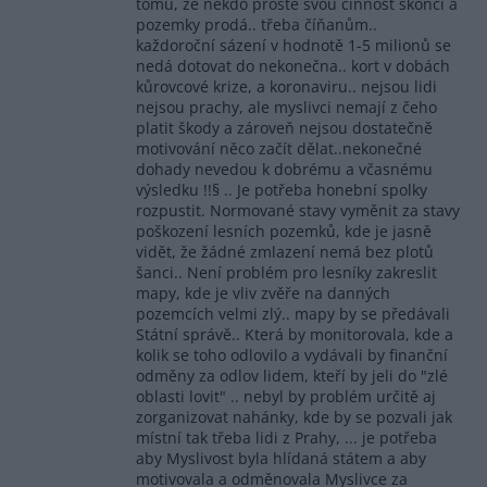
tomu, že někdo prostě svou činnost skončí a
pozemky prodá.. třeba číňanům..
každoroční sázení v hodnotě 1-5 milionů se
nedá dotovat do nekonečna.. kort v dobách
kůrovcové krize, a koronaviru.. nejsou lidi
nejsou prachy, ale myslivci nemají z čeho
platit škody a zároveň nejsou dostatečně
motivování něco začít dělat..nekonečné
dohady nevedou k dobrému a včasnému
výsledku !!§ .. Je potřeba honební spolky
rozpustit. Normované stavy vyměnit za stavy
poškození lesních pozemků, kde je jasně
vidět, že žádné zmlazení nemá bez plotů
šanci.. Není problém pro lesníky zakreslit
mapy, kde je vliv zvěře na danných
pozemcích velmi zlý.. mapy by se předávali
Státní správě.. Která by monitorovala, kde a
kolik se toho odlovilo a vydávali by finanční
odměny za odlov lidem, kteří by jeli do "zlé
oblasti lovit" .. nebyl by problém určitě aj
zorganizovat nahánky, kde by se pozvali jak
místní tak třeba lidi z Prahy, ... je potřeba
aby Myslivost byla hlídaná státem a aby
motivovala a odměnovala Myslivce za