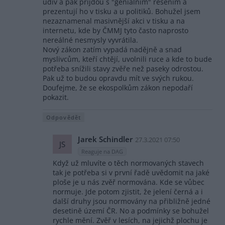
údiv a pak přijdou s "geniálním" řešením a
prezentují ho v tisku a u politiků. Bohužel jsem
nezaznamenal masivnější akci v tisku a na
internetu, kde by ČMMJ tyto často naprosto
nereálné nesmysly vyvrátila.
Nový zákon zatím vypadá nadějně a snad
myslivcům, kteří chtějí, uvolnili ruce a kde to bude
potřeba snížili stavy zvěře než paseky odrostou.
Pak už to budou opravdu mít ve svých rukou.
Doufejme, že se ekospolkům zákon nepodaří
pokazit.
Odpovědět
Jarek Schindler
27.3.2021 07:50
JS
Reaguje na DAG
Když už mluvíte o těch normovaných stavech
tak je potřeba si v první řadě uvědomit na jaké
ploše je u nás zvěř normována. Kde se vůbec
normuje. Jde potom zjistit, že jelení černá a i
další druhy jsou normovány na přibližně jedné
desetině území ČR. No a podmínky se bohužel
rychle mění. Zvěř v lesích, na jejichž plochu je