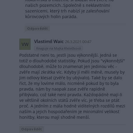
našich pozemcích..Společně s neklavitními
sazenicemi, který trh nabízí je zalesňování
kůrovcových holin paráda.
Odpovědět
Vlastimil Waic
26.3.2021 00:47
VW
Reaguje na Majka Kletečková
Podstatné není to, jestli jsou výkonnější. Jedná se
totiž o dlouhodobé statistiky. Pokud jsou "výkonnější"
dlouhodobě, může to znamenat jen jedinou věc -
zvěře mají zkrátka víc. Kdyby jí měli méně, musely by
jim odlovy klesat (zvěře by ubývalo). Také by se dalo
říct, že my lovíme málo, nicméně pokud by to byla
pravda, nám by naopak zase zvěře rapidně
přibývalo, což také není pravda. Každopádně mají-li
ve většině okolních států zvěře víc, je třeba se ptát
proč. A jedním z mála hodně viditelných rozdílů mezi
naším a jejich hospodařením je minimální velikost
honitby, kterou mají shodně menší.
Odpovědět