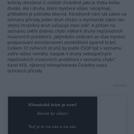
kriticky ohrožené či zvláště chráněné jako je třeba kočka
divoká. Ale i druhy, které myslivce vůbec nezajímají,
příkladem je poštolka obecná. Paradoxně nám tak zákon na
ochranu přírody jeden druh chrání a myslivecký zákon ten
stejný chráněný druh zařazuje mezi zvěř. A přitom na
seznamu zvěře dodnes chybí některé druhy nepůvodních
invazivních predátorů. Jakýmkoliv změnám se však myslivci
podporovaní ministerstvem zemědělství úporně brání.
Celkem 37 zvířecích druhů by podle ČSOP být v seznamu
zvěře vůbec nemělo, naopak 4 druhy nebezpečných
nepůvodních invazivních predátorů v seznamu chybí.“
Karel Kříž, výkonný místopředseda Českého svazu
ochránců přírody
reklama