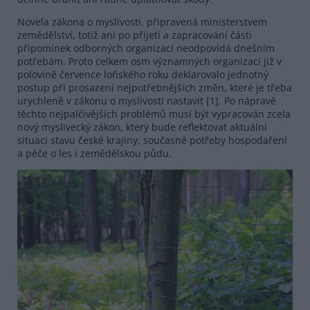
Novela zákona o myslivosti, připravená ministerstvem
zemědělství, totiž ani po přijetí a zapracování části
připomínek odborných organizací neodpovídá dnešním
potřebám. Proto celkem osm významných organizací již v
polovině července loňského roku deklarovalo jednotný
postup při prosazení nejpotřebnějších změn, které je třeba
urychleně v zákonu o myslivosti nastavit [1]. Po nápravě
těchto nejpalčivějších problémů musí být vypracován zcela
nový myslivecký zákon, který bude reflektovat aktuální
situaci stavu české krajiny, současné potřeby hospodaření
a péče o les i zemědělskou půdu.