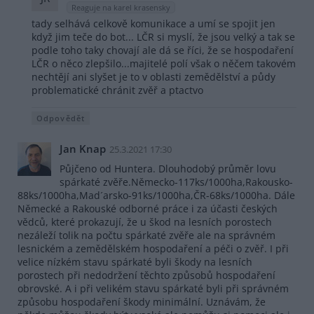
Reaguje na karel krasensky
tady selhává celkově komunikace a umí se spojit jen
když jim teče do bot... LČR si myslí, že jsou velký a tak se
podle toho taky chovají ale dá se říci, že se hospodaření
LČR o něco zlepšilo...majitelé polí však o něčem takovém
nechtějí ani slyšet je to v oblasti zemědělství a půdy
problematické chránit zvěř a ptactvo
Odpovědět
Jan Knap
25.3.2021 17:30
Půjčeno od Huntera. Dlouhodobý průměr lovu
spárkaté zvěře.Německo-117ks/1000ha,Rakousko-
88ks/1000ha,Mad´arsko-91ks/1000ha,ČR-68ks/1000ha. Dále
Německé a Rakouské odborné práce i za účasti českých
vědců, které prokazují, že u škod na lesních porostech
nezáleží tolik na počtu spárkaté zvěře ale na správném
lesnickém a zemědělském hospodaření a péči o zvěř. I při
velice nízkém stavu spárkaté byli škody na lesních
porostech při nedodržení těchto způsobů hospodaření
obrovské. A i při velikém stavu spárkaté byli při správném
způsobu hospodaření škody minimální. Uznávám, že