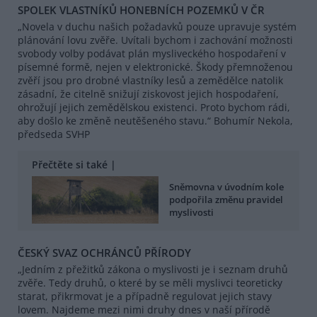
SPOLEK VLASTNÍKŮ HONEBNÍCH POZEMKŮ V ČR
„Novela v duchu našich požadavků pouze upravuje systém
plánování lovu zvěře. Uvítali bychom i zachování možnosti
svobody volby podávat plán mysliveckého hospodaření v
písemné formě, nejen v elektronické. Škody přemnoženou
zvěří jsou pro drobné vlastníky lesů a zemědělce natolik
zásadní, že citelně snižují ziskovost jejich hospodaření,
ohrožují jejich zemědělskou existenci. Proto bychom rádi,
aby došlo ke změně neutěšeného stavu.“ Bohumír Nekola,
předseda SVHP
Přečtěte si také |
Sněmovna v úvodním kole
podpořila změnu pravidel
myslivosti
ČESKÝ SVAZ OCHRÁNCŮ PŘÍRODY
„Jedním z přežitků zákona o myslivosti je i seznam druhů
zvěře. Tedy druhů, o které by se měli myslivci teoreticky
starat, přikrmovat je a případně regulovat jejich stavy
lovem. Najdeme mezi nimi druhy dnes v naší přírodě