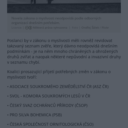
Novela zákona o myslivosti neodpovídá podle odborných
organizací dnešním potřebám.
Licence |
Některá práva vyhrazena
Foto |
Ondřej Šálek
/
Flickr
Poslanci by v zákonu o myslivosti měli rovněž revidovat
takzvaný seznam zvěře, který dávno neodpovídá dnešním
podmínkám - je na něm mnoho chráněných a ohrožených
druhů zvířat a naopak některé nepůvodní a invazivní druhy
v seznamu chybí.
Koalici prosazující přijetí potřebných změn v zákonu o
myslivosti tvoří:
• ASOCIACE SOUKROMÉHO ZEMĚDĚLSTVÍ ČR (ASZ ČR)
• SVOL - KOMORA SOUKROMÝCH LESŮ V ČR
• ČESKÝ SVAZ OCHRÁNCŮ PŘÍRODY (ČSOP)
• PRO SILVA BOHEMICA (PSB)
• ČESKÁ SPOLEČNOST ORNITOLOGICKÁ (ČSO)