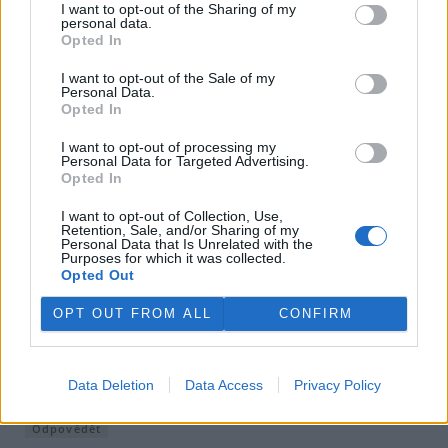
I want to opt-out of the Sharing of my
dokola a chce manipulovat laickou veřejností, která tématu
personal data.
nerozumí, aby ji získal na svoji stranu.
Opted In
Že se jedná o vlastnickoprávní, legislativní a faktické
nesmysly je zjevně těmto organizacím jedno.
I want to opt-out of the Sale of my
Navíc když vidím oportunistické spojení Svolu a Duhy, tak
Personal Data.
se mi chce zvracet.
Opted In
I want to opt-out of processing my
Odpovědět
Personal Data for Targeted Advertising.
Opted In
Jaroslav Řezáč
27.3.2021 13:29
Reaguje na DAG
JŘ
I want to opt-out of Collection, Use,
zatím jste mimo toho zvracení nic nenapsal
Retention, Sale, and/or Sharing of my
Personal Data that Is Unrelated with the
Purposes for which it was collected.
Odpovědět
Opted Out
smějící se bestie
25.3.2021 14:48
OPT OUT FROM ALL
CONFIRM
ss
Jak je možné, že dříve ta myslivost fungovala ke
spokojenosti jak zemědělců, tak myslivců ? Asi
proto, že jim do toho nikdo nežvatlal. A lidi věděli, že mají i
Data Deletion
Data Access
Privacy Policy
povinnosti, nejen práva.
Odpovědět