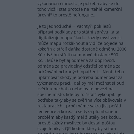
vykonanou činnost.. Je potřeba aby se do
toho vložil stát protože na "téhlé komerční
úrovni" to prostě nefunguje..
Je to jednoduché -- Pachtýři polí lesů
připraví podklady pro státní správu ..a ta
digitalizuje mapu škod... každý myslivec si
může mapu rozkliknout a vidí že pojede na
kokořín a střelí daňka dostaně odměnu 2000
Kč když ho střelí na moravě dostane 500
Kč... Může být aj odměna za doprovod,
odměna za pravidelný odstřel odměna za
udržování ochraných opatření... Není třeba
uplatnovat škody je potřeba odměnovat za
vykonanou práci.. dál by měl možnst si bud
zvěřinu nechat a nebo by to odvezl na
sběrné místo, kde by to "stát" vykoupil.. je
potřeba taky aby se zvěřina více oběvovala v
restauracích.. proč máme sakra jíst pořád
jen vepře a kuře..co se týká plomb..není
problém aby každý měl žluťáky bez kodu..
prostě každý myslivec by dostal poštou
svoje lepíky s QR kodem ktery by si tam