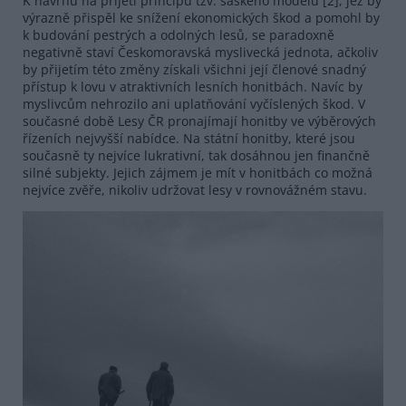
K návrhu na přijetí principu tzv. saského modelu [2], jež by
výrazně přispěl ke snížení ekonomických škod a pomohl by
k budování pestrých a odolných lesů, se paradoxně
negativně staví Českomoravská myslivecká jednota, ačkoliv
by přijetím této změny získali všichni její členové snadný
přístup k lovu v atraktivních lesních honitbách. Navíc by
myslivcům nehrozilo ani uplatňování vyčíslených škod. V
současné době Lesy ČR pronajímají honitby ve výběrových
řízeních nejvyšší nabídce. Na státní honitby, které jsou
současně ty nejvíce lukrativní, tak dosáhnou jen finančně
silné subjekty. Jejich zájmem je mít v honitbách co možná
nejvíce zvěře, nikoliv udržovat lesy v rovnovážném stavu.