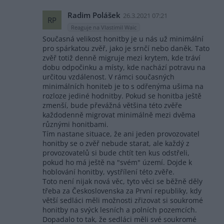
Radim Polášek
26.3.2021 07:21
RP
Reaguje na Vlastimil Waic
Současná velikost honitby je u nás už minimální
pro spárkatou zvěř, jako je srnčí nebo daněk. Tato
zvěř totiž denně migruje mezi krytem, kde tráví
dobu odpočinku a místy, kde nachází potravu na
určitou vzdálenost. V rámci současných
minimálních honiteb je to s odřenýma ušima na
rozloze jediné hodnitby. Pokud se honitba ještě
zmenší, bude převážná většina této zvěře
každodenně migrovat minimálně mezi dvěma
různými honitbami.
Tím nastane situace, že ani jeden provozovatel
honitby se o zvěř nebude starat, ale každý z
provozovatelů si bude chtít ten kus odstřeli,
pokud ho má ještě na "svém" území. Dojde k
hoblování honitby, vystřílení této zvěře.
Toto není nijak nová věc, tyto věci se běžně děly
třeba za Československa za První republiky, kdy
větší sedláci měli možnosti zřizovat si soukromé
honitby na svýck lesních a polních pozemcích.
Dopadalo to tak, že sedláci měli své soukromé