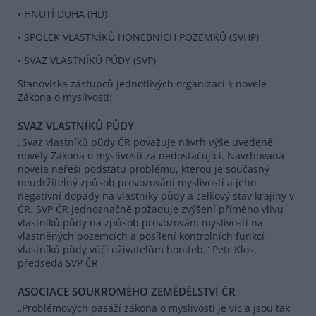
• HNUTÍ DUHA (HD)
• SPOLEK VLASTNÍKŮ HONEBNÍCH POZEMKŮ (SVHP)
• SVAZ VLASTNÍKŮ PŮDY (SVP)
Stanoviska zástupců jednotlivých organizací k novele
Zákona o myslivosti:
SVAZ VLASTNÍKŮ PŮDY
„Svaz vlastníků půdy ČR považuje návrh výše uvedené
novely Zákona o myslivosti za nedostačující. Navrhovaná
novela neřeší podstatu problému, kterou je současný
neudržitelný způsob provozování myslivosti a jeho
negativní dopady na vlastníky půdy a celkový stav krajiny v
ČR. SVP ČR jednoznačně požaduje zvýšení přímého vlivu
vlastníků půdy na způsob provozování myslivosti na
vlastněných pozemcích a posílení kontrolních funkcí
vlastníků půdy vůči uživatelům honiteb.“ Petr Klos,
předseda SVP ČR
ASOCIACE SOUKROMÉHO ZEMĚDĚLSTVÍ ČR
„Problémových pasáží zákona o myslivosti je víc a jsou tak