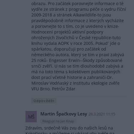
obrazu. Pro začátek porovnejte informace o té
vydře ze stránek z programu péče o vydru říční
2009-2018 a stránek Alkawildlife-to jsou
pravděpodobně informace z kterých vycházíte
a porovnejte to s tím, co je uvedeno v knize-
Hodnocení projektů aktivní podpory
ohrožených živočichů v České republice-tuto
knihu vydala AOPK v roce 2005. Pokud´ jde o
spárkatou, doporučuji pro začátek od
německého autora, který se tím v praxi zabývá
25 roků- Engesser Erwin--Škody způsobované
srnčí zvěří. U nás se tím dlouhodobě zabývá a
má na toto téma s kolektivem publikovaných
dost prací včetně historie a zahraničí-Dr.
Miroslav Vodńaský z Institutu ekologie zvěře
VFU Brno. Petrův Zdar
Odpovědět
Martin Špačkovy Lesy
28.3.2021 11:15
MŠ
Reaguje na Jan Knap
Zdravím, srdečně Vás zvu do našich lesů na
Kokořínsku a můžeme si ukázat vliv zvěře na