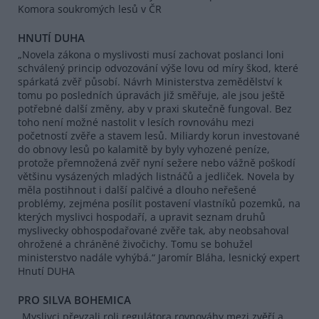
Komora soukromých lesů v ČR
HNUTÍ DUHA
„Novela zákona o myslivosti musí zachovat poslanci loni
schválený princip odvozování výše lovu od míry škod, které
spárkatá zvěř působí. Návrh Ministerstva zemědělství k
tomu po posledních úpravách již směřuje, ale jsou ještě
potřebné další změny, aby v praxi skutečně fungoval. Bez
toho není možné nastolit v lesích rovnováhu mezi
početností zvěře a stavem lesů. Miliardy korun investované
do obnovy lesů po kalamitě by byly vyhozené peníze,
protože přemnožená zvěř nyní sežere nebo vážně poškodí
většinu vysázených mladých listnáčů a jedliček. Novela by
měla postihnout i další palčivé a dlouho neřešené
problémy, zejména posílit postavení vlastníků pozemků, na
kterých myslivci hospodaří, a upravit seznam druhů
myslivecky obhospodařované zvěře tak, aby neobsahoval
ohrožené a chráněné živočichy. Tomu se bohužel
ministerstvo nadále vyhýbá.“ Jaromír Bláha, lesnický expert
Hnutí DUHA
PRO SILVA BOHEMICA
„Myslivci převzali roli regulátora rovnováhy mezi zvěří a