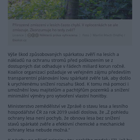
Přirozené zmlazení v lesích často chybí. V oplocenkách se ale
zmlazuje. Zkonzumuje ho tedy zvěř?
Licence |
Některá práva vyhrazena
Foto |
Martin Mach Ondřej /
Ekolist.cz
Výše škod způsobovaných spárkatou zvěří na lesích a
nákladů na ochranu stromů před poškozením se z
dostupných dat odhaduje v řádech miliard korun ročně.
Koalice organizací požaduje ve veřejném zájmu především
transparentní plánování lovu spárkaté zvěře tak, aby došlo
k urychlenému snížení rozsahu škod. K tomu má pomoci i
umožnění lovu majitelům a pachtýřům pozemků a snížení
minimální výměry pro vytvoření vlastní honitby.
Ministerstvo zemědělství ve Zprávě o stavu lesa a lesního
hospodářství ČR za rok 2019 uvádí doslova, že „Z pohledu
ochrany lesa není pochyb, že obnova lesa bez snížení
stavů spárkaté zvěře a efektivní chemické a mechanické
ochrany lesa nebude možná.“