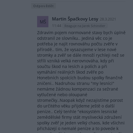
Odpovědět
Martin Špačkovy Lesy
28.3.2021
MŠ
11:44
Reaguje na Jarek Schindler
Zdravím pojem normované stavy bych úplně
odstranil ze slovníku.. Jediná věc co je
potřeba je najít rovnováhu počtu zvěře v
přírodě.. tím, že vysazujeme v lese nové
stromky a zvěř se dále množí rychleji než se
stříli vzniká velká nerovnováha, kdy při
součtu škod na lesích a polích a při
vymáhání reálných škod zvěře po
Honebních spolcích budou spolky finančně
zničeni.. Nadruhou stranu "my lesníci"
nemáme žádnou kompenzaci za sežrané
vytlučené nebo oloupané
stromečky..Naopak když nezajistíme porost
do určitého věku přijdeme ještě o další
peníze.. Celý tenhle "ekosystém lesnické
zemědělské firmy stát myslivecká združení
spolky zvěř je jeden velký chaos, kde všichni
přicházejí o nemalé peníze a to povede k