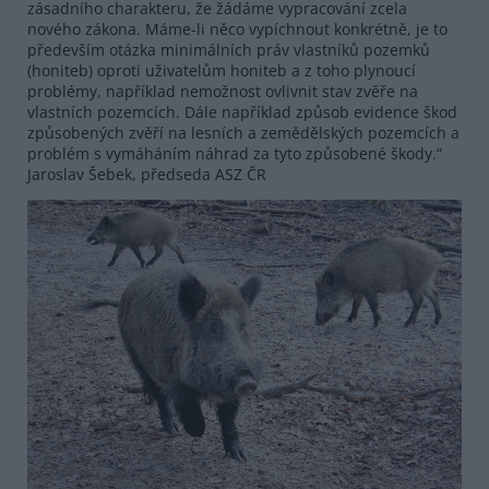
zásadního charakteru, že žádáme vypracování zcela
nového zákona. Máme-li něco vypíchnout konkrétně, je to
především otázka minimálních práv vlastníků pozemků
(honiteb) oproti uživatelům honiteb a z toho plynoucí
problémy, například nemožnost ovlivnit stav zvěře na
vlastních pozemcích. Dále například způsob evidence škod
způsobených zvěří na lesních a zemědělských pozemcích a
problém s vymáháním náhrad za tyto způsobené škody.“
Jaroslav Šebek, předseda ASZ ČR