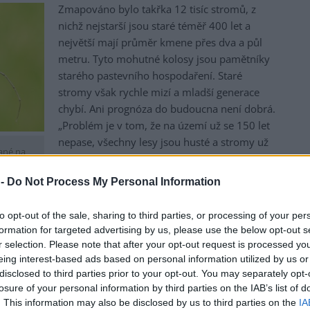
Zmapováno bylo takřka 12 tisíc stromů, z
nichž nejstarší jsou staré téměř 400 let a
největší mají průměr kmene přes dva a půl
metru. Tyto mohutné kolosy jsou pamětníky
starého pastevního hospodaření. Staré
stromy však rychle mizí a mladší generace
chybí. Ani prognóza do budoucna není dobrá.
„Problém je v tom, že na území už se 150 let
nepase, všechny lesy jsou husté a stromy už
ané na
nemají možnost vyrůst do obřích rozměrů.
saříka
Vidíme, že pro biodiverzitu jsou tyto mohutné
u) a
 -
Do Not Process My Personal Information
stromy velmi důležité, žijí na nich stovky
íření je
druhů brouků, dvakrát víc než v hustém lese.
to opt-out of the sale, sharing to third parties, or processing of your per
Může se ale stát, že brouci brzy nebudou mít
formation for targeted advertising by us, please use the below opt-out s
 ČR
vhodných stromů dost a vyhynou,“
r selection. Please note that after your opt-out request is processed y
upozorňuje šéf vědeckého týmu Lukáš Čížek z
eing interest-based ads based on personal information utilized by us or
disclosed to third parties prior to your opt-out. You may separately opt-
centra AV ČR.
losure of your personal information by third parties on the IAB’s list of
zí několik. „Je potřeba sázet solitérní stromy na loukách,
. This information may also be disclosed by us to third parties on the
IA