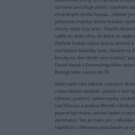
ochrana umožňuje přežít i stovkám da
chráněných druhů hmyzu. „Hledali js
pobytové známky těchto brouků, výle
otvory nebo trus larev. Tesařík obrovs
udělá do dubu díru, do které se vejde p
Páchník hnědý obývá dutiny stromů a 
nacházíme bobečky larev. Narazit na ž
brouky ve dne téměř není možné,“ pop
David Hauck z Entomologického ústav
Biologického centra AV ČR.
Vědci našli také několik vzácných druh
v této oblasti nečekali. Jedním z nich b
rýhovec pralesní, celoevropsky chrán
nad Vltavou a pralesa Mionší v Besky
poprvé byl malou senzací jeden z nej
pyrenaeus
. Ten je znám jen z několika
například v Německu považován za vy