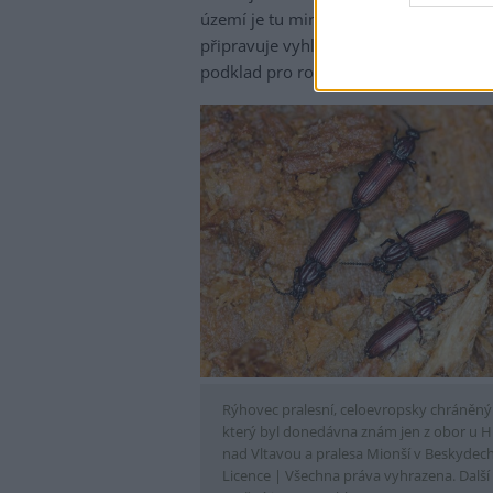
území je tu minimální. Dosud se zde n
připravuje vyhlášení sítě maloplošných
podklad pro rozhodování o tom, kde r
Rýhovec pralesní, celoevropsky chráněný
který byl donedávna znám jen z obor u 
nad Vltavou a pralesa Mionší v Beskydech
Licence |
Všechna práva vyhrazena. Další š