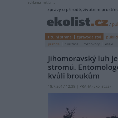
reklama
reklama
zprávy o přírodě, životním prostřed
/
pub
titulní strana
zpravodajství
public
příroda
civilizace
rozhovory
eseje
Jihomoravský luh j
stromů. Entomologov
kvůli broukům
18.7.2017 12:38 | PRAHA (
Ekolist.cz
)