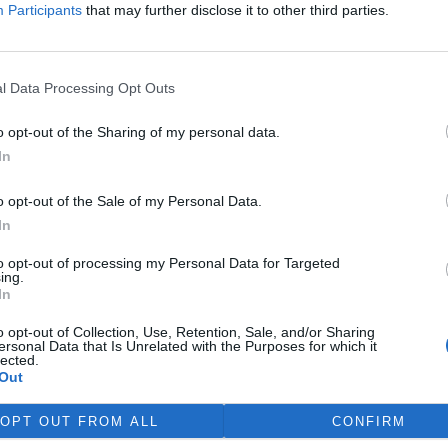
Participants
that may further disclose it to other third parties.
t co nejvíce stojících stromů a část lesů obhospodařovat
u nebo výmladkovým hospodařením,“ navrhuje Lukáš Čížek.
ické
l Data Processing Opt Outs
ch
ěř
o opt-out of the Sharing of my personal data.
aprosto
In
 Jan
ré
o opt-out of the Sale of my Personal Data.
 se
In
to opt-out of processing my Personal Data for Targeted
ing.
out si
Vzácný tesařík alpský.
In
Licence |
Všechna práva vyhrazena. Další šíření je
). Ke
možné jen se souhlasem autora
tit
o opt-out of Collection, Use, Retention, Sale, and/or Sharing
Foto |
Jan Miklín /
Biologické centrum AV ČR
ersonal Data that Is Unrelated with the Purposes for which it
alší
lected.
stoty
Out
OPT OUT FROM ALL
CONFIRM
elmi rozsáhlé a biologicky cenné, rozloha chráněných