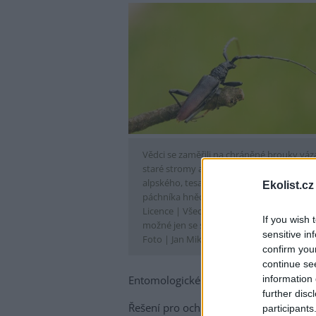
Vědci se zaměřili na chráněné brouky váz
staré stromy a mrtvé dřevo, především te
alpského, tesaříka obrovského (na snímk
Ekolist.cz
páchníka hnědého.
Licence |
Všechna práva vyhrazena. Další š
If you wish 
možné jen se souhlasem autora
sensitive in
Foto |
Jan Miklín /
Biologické centrum AV
confirm you
continue se
information 
Entomologického ústavu Biologického 
further disc
Řešení pro ochranu biodiverzity se nabí
participants