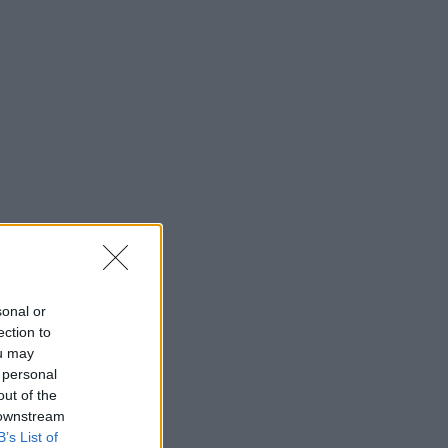
sonal or
ection to
ou may
 personal
out of the
 downstream
B’s List of