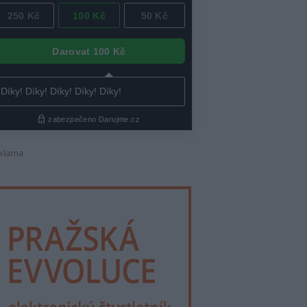
klama