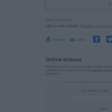
Další informace |
Líbil se vám článek?
Přispějte si na nap
tisknout
poslat
Online diskuse
Redakce Ekolistu vítá čtenářské názory, komen
zároveň zavazujete dodržovat
pravidla disku
příspěvěk
DO DISKUZE SE MŮŽETE ZAPOJIT PO P
Uživatelský e-mail
Heslo