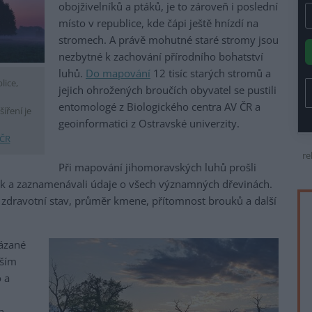
obojživelníků a ptáků, je to zároveň i poslední
místo v republice, kde čápi ještě hnízdí na
stromech. A právě mohutné staré stromy jsou
nezbytné k zachování přírodního bohatství
luhů.
Do mapování
12 tisíc starých stromů a
lice,
jejich ohrožených broučích obyvatel se pustili
entomologé z Biologického centra AV ČR a
íření je
geoinformatici z Ostravské univerzity.
 ČR
re
Při mapování jihomoravských luhů prošli
 luk a zaznamenávali údaje o všech významných dřevinách.
 zdravotní stav, průměr kmene, přítomnost brouků a další
vázané
vším
 a
h