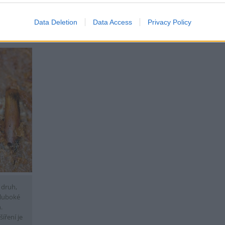
epodařilo vyhlásit chráněnou krajinnou oblast a nyní se
 přírodních rezervací. Mapa tak slouží jako důležitý
Data Deletion
Data Access
Privacy Policy
ezervace vzniknou.
 druh,
Hluboké
.
íření je