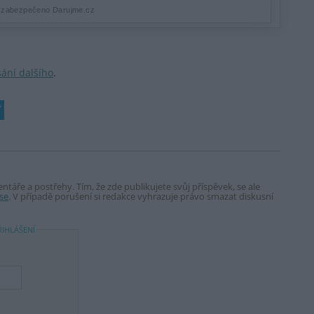
sání dalšího
.
táře a postřehy. Tím, že zde publikujete svůj příspěvek, se ale
se
. V případě porušení si redakce vyhrazuje právo smazat diskusní
ŘIHLÁŠENÍ