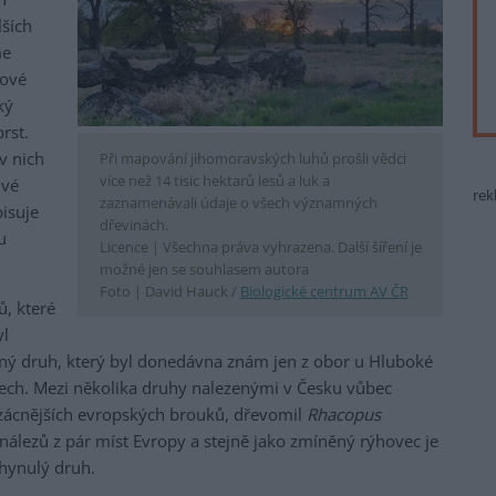
lších
me
tové
ký
rst.
v nich
Při mapování jihomoravských luhů prošli vědci
více než 14 tisíc hektarů lesů a luk a
ivé
rek
zaznamenávali údaje o všech významných
isuje
dřevinách.
u
Licence |
Všechna práva vyhrazena. Další šíření je
možné jen se souhlasem autora
Foto |
David Hauck /
Biologické centrum AV ČR
ů, které
yl
ěný druh, který byl donedávna znám jen z obor u Hluboké
dech. Mezi několika druhy nalezenými v Česku vůbec
vzácnějších evropských brouků, dřevomil
Rhacopus
 nálezů z pár míst Evropy a stejně jako zmíněný rýhovec je
hynulý druh.