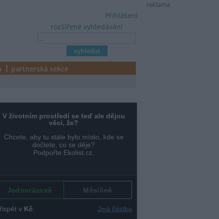
reklama
Přihlášení
rozšířené vyhledávání
a
partnerská sekce