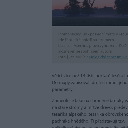
Jihomoravský luh - poslední místo v repub
kde čápi ještě hnízdí na stromech.
Licence |
Všechna práva vyhrazena. Další š
možné jen se souhlasem autora
Foto |
Jan Miklín /
Biologické centrum AV
vědci více než 14 tisíc hektarů lesů a
Do mapy zapisovali druh stromu, jeho
parametry.
Zaměřili se také na chráněné brouky 
na staré stromy a mrtvé dřevo, přede
tesaříka alpského, tesaříka obrovského
páchníka hnědého. Ti představují tzv.
deštníkové druhy, to znamená, že jejic