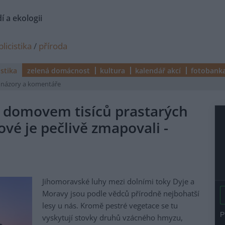
í a ekologii
licistika
/
příroda
istika
zelená domácnost
kultura
kalendář akcí
fotobank
názory a komentáře
e domovem tisíců prastarých
é je pečlivě zmapovali -
Jihomoravské luhy mezi dolními toky Dyje a
Moravy jsou podle vědců přírodně nejbohatší
lesy u nás. Kromě pestré vegetace se tu
vyskytují stovky druhů vzácného hmyzu,