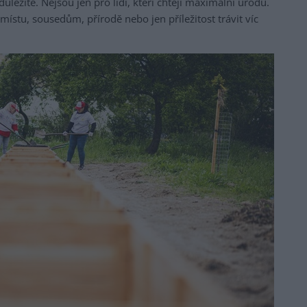
ležité. Nejsou jen pro lidi, kteří chtějí maximální úrodu.
k místu, sousedům, přírodě nebo jen příležitost trávit víc