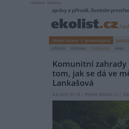
reklama
reklama
zprávy o přírodě, životním prostřed
/
pub
titulní strana
zpravodajství
public
příroda
civilizace
rozhovory
eseje
Komunitní zahrady n
tom, jak se dá ve mě
Lankašová
8.6.2026 05:18 | PRAHA (
Ekolist.cz
) | Zd