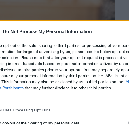
 dobrovolníky vytvořili hlavní zázemí pro budoucí zahradníky.
 -
Do Not Process My Personal Information
to opt-out of the sale, sharing to third parties, or processing of your per
formation for targeted advertising by us, please use the below opt-out s
ou koně, včely, možná i slepice. Je zahrada v Krči
r selection. Please note that after your opt-out request is processed y
ty?
eing interest-based ads based on personal information utilized by us or
komunitních zahrad, kde jsou součástí života i zvířata.
disclosed to third parties prior to your opt-out. You may separately opt-
 je ale výjimečný svým rozsahem a tím, že se tu může
losure of your personal information by third parties on the IAB’s list of
. This information may also be disclosed by us to third parties on the
IA
ajinu, komunitní život i kontakt se zvířaty.
Participants
that may further disclose it to other third parties.
í další rozměr péče, odpovědnosti a vztahu k místu. Není
dy. Vždy záleží na velikosti pozemku, bezpečnosti,
komunita dokáže o zvířata dlouhodobě dobře postarat.
l Data Processing Opt Outs
Kdo se o ně stará a kdo za ně bude zodpovědný?
o opt-out of the Sharing of my personal data.
a dožití, která má svého majitele, a ten se o ni stará.