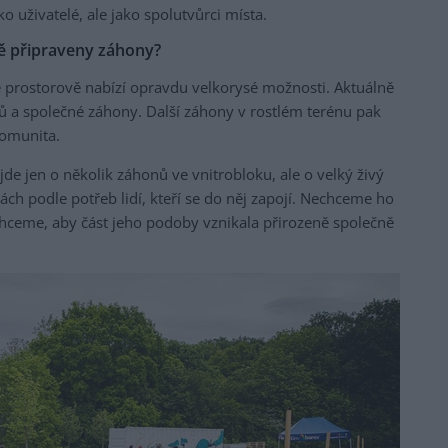
ako uživatelé, ale jako spolutvůrci místa.
dě připraveny záhony?
 prostorově nabízí opravdu velkorysé možnosti. Aktuálně
 a společné záhony. Další záhony v rostlém terénu pak
omunita.
jde jen o několik záhonů ve vnitrobloku, ale o velký živý
ách podle potřeb lidí, kteří se do něj zapojí. Nechceme ho
chceme, aby část jeho podoby vznikala přirozeně společně