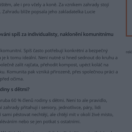
těm, ale i pro včely a koně. Za vznikem zahrady stojí
. Zahradu blíže popsala jeho zakladatelka Lucie
ováni spíš za individualisty, naklonění komunitnímu
 komunitní. Spíš často potřebují konkrétní a bezpečný
rek
 je k tomu ideální. Není nutné si hned sednout do kruhu a
olečně zalít rajčata, přehodit kompost, upéct koláč na
čku. Komunita pak vzniká přirozeně, přes společnou práci a
 před očima.
diny s dětmi?
ruba 60 % členů rodiny s dětmi. Není to ale pravidlo,
 zahrady přitahují i seniory, jednotlivce, páry, lidi
sami pěstovat nechtějí, ale chtějí mít v okolí živé místo,
aléváním nebo se jen potkat s ostatními.