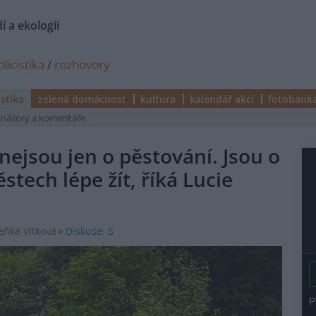
í a ekologii
licistika
/
rozhovory
istika
zelená domácnost
kultura
kalendář akcí
fotobank
názory a komentáře
ejsou jen o pěstování. Jsou o
stech lépe žít, říká Lucie
Diskuse: 5
eňka Vítková