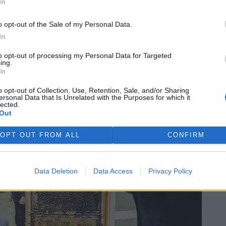
In
ní, a konkrétní podoba péče bude záležet na domluvě
o opt-out of the Sale of my Personal Data.
rek
In
ležité, aby nevznikly jen z prvotního nadšení, ale aby za
lužeb a odpovědností. Komunitní chov může krásně
to opt-out of processing my Personal Data for Targeted
ing.
 od začátku. Stejně jako u zahrady obecně platí, že nejde
In
se o to dlouhodobě a dobře starat.
o opt-out of Collection, Use, Retention, Sale, and/or Sharing
ersonal Data that Is Unrelated with the Purposes for which it
lected.
Out
OPT OUT FROM ALL
CONFIRM
Data Deletion
Data Access
Privacy Policy