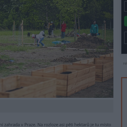
re
í zahrada v Praze. Na rozloze asi pěti hektarů je tu místo