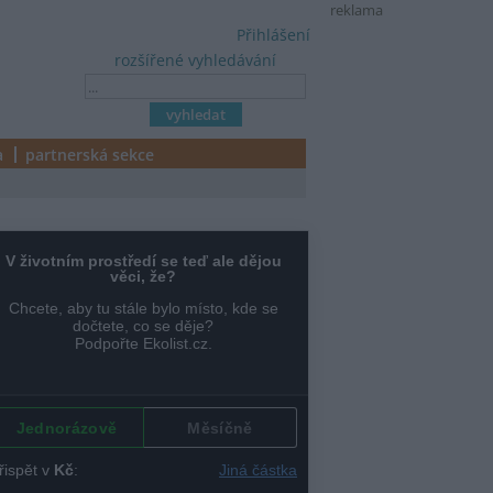
reklama
Přihlášení
rozšířené vyhledávání
a
partnerská sekce