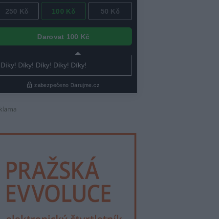
klama