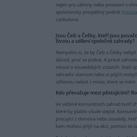
nejen pro záhony nebo posezení s ohniš
společensky prospěšný podnik
Kokoza
Lankašová.
Jsou Češi a Češky, kteří jsou považ
životu a sdílení společné zahrady?
Nemyslím si, že by Češi a Češky nebyli
důvod, proč se potkat. A právě zahrada
mluvit o sousedských vztazích. Stačí sp
zahradní slavnost nebo si půjčit moty
sdílenou radost z místa, které se mění
Kdo převažuje mezi pěstujícími? Ro
Ve většině komunitních zahrad tvoří zh
které by platilo všude stejně. Komunitní
pracující z domova nebo sousedy, kteří 
kam mohou přijít na akci, pomoci se z