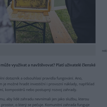
rek
 může využívat a navštěvovat? Platí uživatelé členské
ní dotazník a odsouhlasí pravidla fungování. Ano,
m je možné hradit investiční i provozní náklady, například
mí, kompostérů nebo postupný rozvoj zahrady.
, aby lidé zahradu nevnímali jen jako službu, kterou
ý prostor, o který se pečuje. Komunitní zahrada funguje