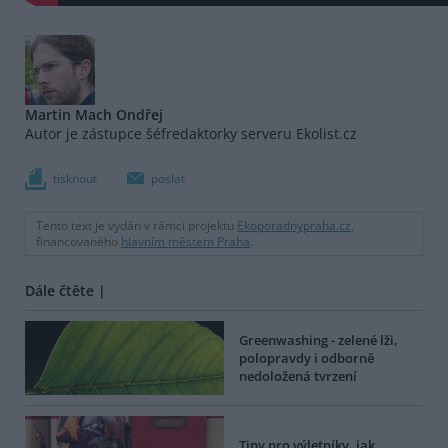
Martin Mach Ondřej
Autor je zástupce šéfredaktorky serveru Ekolist.cz
tisknout
poslat
Tento text je vydán v rámci projektu
Ekoporadnypraha.cz
,
financovaného
hlavním městem Praha
.
Dále čtěte |
Greenwashing - zelené lži,
polopravdy i odborně
nedoložená tvrzení
Tipy pro výletníky, jak