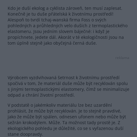
Kdo je duší ekolog a cyklista zároveň, ten musí zaplesat.
Konečně je tu duše přátelská k životnímu prostředí!
Alespoň to tvrdí tchaj-wanská firma Foss o svých
pohledných a průhledných velo duších z termoplastického
elastomeru. Jsou jedním slovem báječné: i když je
propíchnete, jedete dál. Akorát v té ekologičnosti jsou na
tom úplně stejně jako obyčejná černá duše.
reklama
Výrobcem vyzdvihovaná šetrnost k životnímu prostředí
spočívá v tom, že materiál duše může být recyklován spolu
s jinými termoplastickými elastomery, čímž se minimalizuje
odpad a chrání životní prostředí.
V podstatě o jakémkoliv materiálu lze bez uzardění
prohlásit, že může být recyklován. Je to stejně pravdivé,
jako že může být spálen, odnesen ufonem nebo může být
sežrán krokodýlem. Může. Ta možnost tady prostě je. Z
ekologického pohledu je důležité, co se s vyřazenou duší
stane doopravdy.