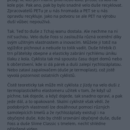
kole pije. Pak ano, pak by bylo snadné velo duše recyklovat.
Zpracovatelů PETu je u nás hromada a PET se u nás
opravdu recykluje. Jako na potvoru se ale PET na výrobu
duší vůbec nepoužívá.
Tak. Teď to duše z Tchaj-wanu dostala. Ale nechme na ni
niť suchou. Velo duše Foss si zasloužila různá ocenění díky
svým užitným vlastnostem a inovacím. Můžete ji totiž na
vyjížďce píchnout a nebude to tolik vadit. Duše hřebík či
trn přátelsky obepne a elasticky zabrání rychlému úniku
tlaku z kola. Cyklista tak má spoustu času dojet domů nebo
k občerstvení, kde si dá párek a duši zalepí rychlozáplatou.
Nebo zataví zapalovačem (duše je termoplast), což jistě
vyvolá pozornost ostatních cyklistů.
Čistě teoreticky tak může mít cyklista z jízdy na velo duši z
termoplastického elastomeru užitek v tom, že když už
píchne, tak dojede, a když dojede, tak snadno opraví, a pak
jede dál, a to opakovaně. Skalní cyklisté však vědí, že
podobných vlastností lze dosáhnout pomocí různých
samolepících tmelů a že rychlozáplaty existují i na
obyčejné duše. Kdo by chtěl srovnání obyčejné duše, duše
Foss a duše Slime Classic s tmelem, nechť shlédne
přiložené video.