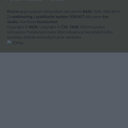
Ekolist.cz
je vydáván občanským sdružením
BEZK
. ISSN 1802-9019.
Za
webhosting
a
publikační systém TOOLKIT
děkujeme
Ecn
studiu
. Navštivte
Ecomonitor
.
Copyright ©
BEZK
. Copyright ©
ČTK
,
TASR
. Všechna práva
vyhrazena. Publikování nebo šíření obsahu je bez předchozího
souhlasu držitele autorských práv zakázáno.