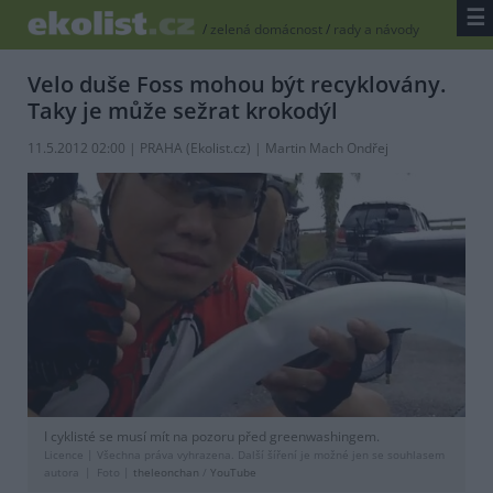
☰
/
zelená domácnost
/
rady a návody
Velo duše Foss mohou být recyklovány.
Taky je může sežrat krokodýl
11.5.2012 02:00 | PRAHA (
Ekolist.cz
) | Martin Mach Ondřej
I cyklisté se musí mít na pozoru před greenwashingem.
Licence |
Všechna práva vyhrazena. Další šíření je možné jen se souhlasem
autora
Foto |
theleonchan
/
YouTube