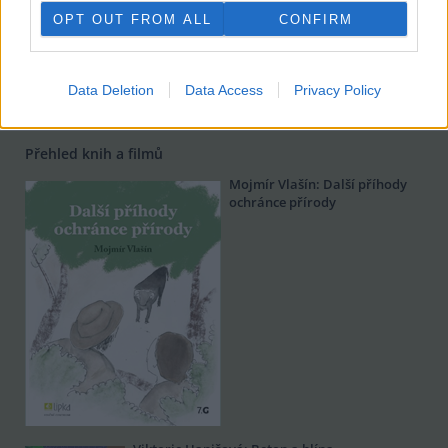
17. 10.
OPT OUT FROM ALL
CONFIRM
2012
recenze na duši
Ivan Kočí
Data Deletion
Data Access
Privacy Policy
Přehled knih a filmů
Mojmír Vlašín: Další příhody
ochránce přírody