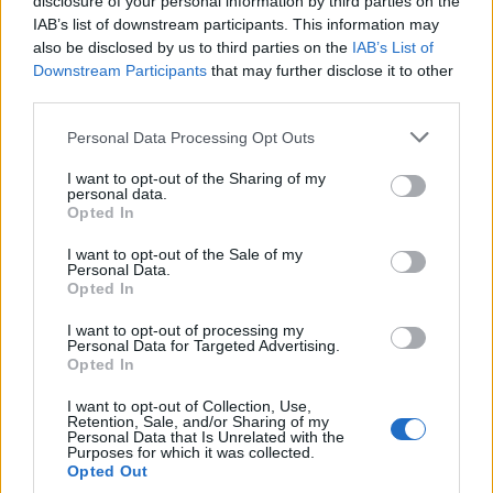
disclosure of your personal information by third parties on the
reklama
IAB’s list of downstream participants. This information may
also be disclosed by us to third parties on the
IAB’s List of
Online diskuse
Downstream Participants
that may further disclose it to other
third parties.
Redakce Ekolistu vítá čtenářské názory, komentáře a postřehy. Tím,
že zde publikujete svůj příspěvek, se ale zároveň zavazujete
dodržovat
pravidla diskuse
. V případě porušení si redakce
Personal Data Processing Opt Outs
vyhrazuje právo smazat diskusní příspěvěk
I want to opt-out of the Sharing of my
DO DISKUZE SE MŮŽETE ZAPOJIT PO PŘIHLÁŠENÍ
personal data.
Opted In
Uživatelský e-mail
I want to opt-out of the Sale of my
Personal Data.
Heslo
Opted In
I want to opt-out of processing my
Personal Data for Targeted Advertising.
Opted In
I want to opt-out of Collection, Use,
Zapomněli jste heslo?
Změňte si je
.
Retention, Sale, and/or Sharing of my
Přihlásit se mohou jen ti, kteří se již
zaregistrovali
.
Personal Data that Is Unrelated with the
Purposes for which it was collected.
Staré diskuse (archiv)
Opted Out