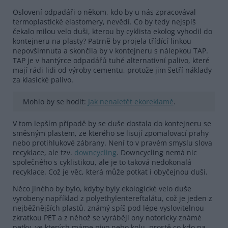
Oslovení odpadáři o někom, kdo by u nás zpracovával
termoplastické elastomery, nevědí. Co by tedy nejspíš
čekalo milou velo duši, kterou by cyklista ekolog vyhodil do
kontejneru na plasty? Patrně by projela třídící linkou
nepovšimnuta a skončila by v kontejneru s nálepkou TAP.
TAP je v hantýrce odpadářů tuhé alternativní palivo, které
mají rádi lidi od výroby cementu, protože jim šetří náklady
za klasické palivo.
Mohlo by se hodit:
Jak nenaletět ekoreklamě
.
V tom lepším případě by se duše dostala do kontejneru se
směsným plastem, ze kterého se lisují zpomalovací prahy
nebo protihlukové zábrany. Není to v pravém smyslu slova
recyklace, ale tzv.
downcycling
. Downcycling nemá nic
společného s cyklistikou, ale je to taková nedokonalá
recyklace. Což je věc, která může potkat i obyčejnou duši.
Něco jiného by bylo, kdyby byly ekologické velo duše
vyrobeny například z polyethylentereftalátu, což je jeden z
nejběžnějších plastů, známý spíš pod lépe vyslovitelnou
zkratkou PET a z něhož se vyrábějí ony notoricky známé
petky, ve kterých máme pivo nebo kolu, prostě co kdo na