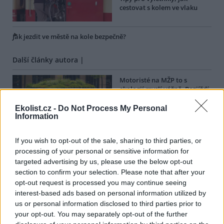
cestovat s kolem ve vlaku
Jak jezdit ve městě na kole bezpečně?
Další články autora |
Motoristé na MŽP to s
ekologií myslí vážně. Rozjíždí
program Zelená střecha
autům
Ekolist.cz -
Do Not Process My Personal
Information
Sněžka ukrývá gigantické
ložisko lithia! Polsko už
If you wish to opt-out of the sale, sharing to third parties, or
zahájilo těžbu
processing of your personal or sensitive information for
targeted advertising by us, please use the below opt-out
section to confirm your selection. Please note that after your
Jaké budou lesy budoucnosti?
opt-out request is processed you may continue seeing
Hůř se v nich budou sbírat
houby, ale budou odolnější
interest-based ads based on personal information utilized by
než ty dnešní
us or personal information disclosed to third parties prior to
your opt-out. You may separately opt-out of the further