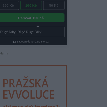
klama