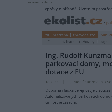
reklama
reklama
zprávy o přírodě, životním prostřed
/
pub
titulní strana
zpravodajství
public
příroda
civilizace
rozhovory
eseje
Ing. Rudolf Kunzma
parkovací domy, mož
dotace z EU
18.7.2006 | Ing. Rudolf Kunzmann, CSc.
Odborná i laická veřejnost je v souč
Automatizovaných parkovacích domů (d
činnost je zásadní.