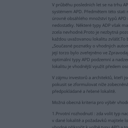
V průběhu posledních let se na trhu A
systémem APD. Předmětem této stati n
úrovně obsáhlého množství typů APD r
nedostatky. Některé typy ADP však mají
zcela nevhodné.Proto je nezbytná pozo
každou uvažovanou lokalitu zvlášť.To
„Současné poznatky o vhodných autom
její torzo bylo zveřejněno ve Zpravoda
optimální typy APD podzemní a nadzem
lokalitu je vhodnější využít předem oso
V zájmu investorů a architektů, kteří 
pokusit se zformulovat níže zobecněná 
předpokládané a řešené lokalitě.
Možná obecná kriteria pro výběr vhod
1.Prvotní rozhodnutí : zda volit typ 
v dané lokalitě a požadavků majitele l
vhodné přikročit k volbě typu APD a t