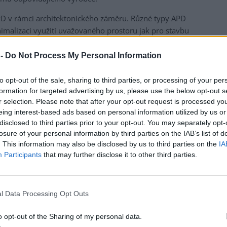
APD v rámci architektonického záměru. Různé typy APD
malizaci využití uvažovaného prostoru jak pro stavbu
vé prostory, na rozdíl od staveb VPD. V každém případě
kou roli, aby byla plocha pro výstavbu APD osazena
 -
Do Not Process My Personal Information
enším záboru plochy (včetně ploch pomocných) zajistí co
jvětší rychlostí jejich odbavování.
to opt-out of the sale, sharing to third parties, or processing of your per
formation for targeted advertising by us, please use the below opt-out s
el v času pro příslušnou lokalitu se považuje za jedno z
r selection. Please note that after your opt-out request is processed y
sta a veřejné parkování v lokalitách s velkou frekvencí
eing interest-based ads based on personal information utilized by us or
osouzení času potřebného pro vlastní uložení vozidla v
disclosed to third parties prior to your opt-out. You may separately opt-
losure of your personal information by third parties on the IAB’s list of
 o po výjezdu vozidla(platba) je přibližně shodný u
. This information may also be disclosed by us to third parties on the
IA
Participants
that may further disclose it to other third parties.
í počet ukládací technologie, které se zpravidla rozdělí do
k pracují na sobě zcela nezávisle, nicméně centrálně
plňují především APD kruhové, nebo několik méně
l Data Processing Opt Outs
o opt-out of the Sharing of my personal data.
u přímou ukládací technologii provádějící pohyb vertikální