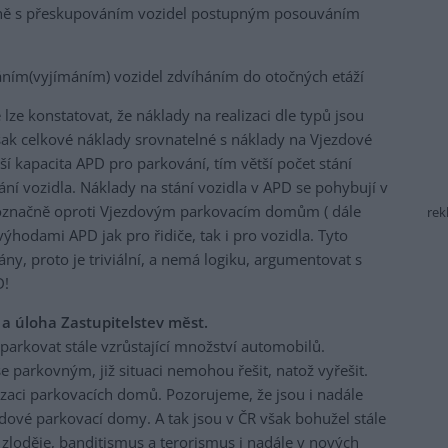
vině s přeskupováním vozidel postupným posouváním
ním(vyjímáním) vozidel zdvíháním do otočných etáží
ze konstatovat, že náklady na realizaci dle typů jsou
 však celkové náklady srovnatelné s náklady na Vjezdové
í kapacita APD pro parkování, tím větší počet stání
ání vozidla. Náklady na stání vozidla v APD se pohybují v
noznačně oproti Vjezdovým parkovacím domům ( dále
rek
výhodami APD jak pro řidiče, tak i pro vozidla. Tyto
ny, proto je triviální, a nemá logiku, argumentovat s
D!
 a úloha Zastupitelstev měst.
parkovat stále vzrůstající množství automobilů.
e parkovným, již situaci nemohou řešit, natož vyřešit.
izaci parkovacích domů. Pozorujeme, že jsou i nadále
dové parkovací domy. A tak jsou v ČR však bohužel stále
o zloděje, banditismus a terorismus i nadále v nových