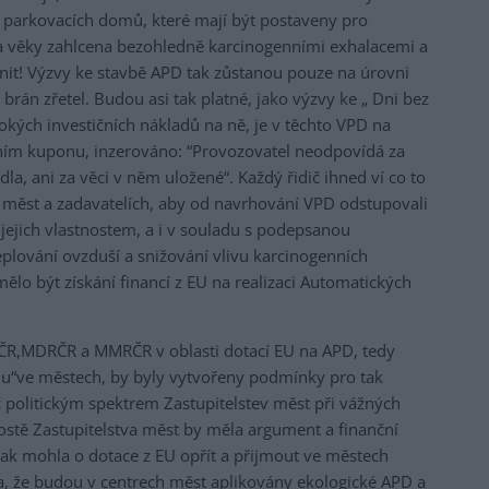
 parkovacích domů, které mají být postaveny pro
a věky zahlcena bezohledně karcinogenními exhalacemi a
it! Výzvy ke stavbě APD tak zůstanou pouze na úrovni
rán zřetel. Budou asi tak platné, jako výzvy ke „ Dni bez
kých investičních nákladů na ně, je v těchto VPD na
bním kuponu, inzerováno: “Provozovatel neodpovídá za
a, ani za věci v něm uložené“. Každý řidič ihned ví co to
 měst a zadavatelích, aby od navrhování VPD odstupovali
jejich vlastnostem, a i v souladu s podepsanou
lování ovzduší a snižování vlivu karcinogenních
ělo být získání financí z EU na realizaci Automatických
,MDRČR a MMRČR v oblasti dotací EU na APD, tedy
idu“ve městech, by byly vytvořeny podmínky pro tak
 politickým spektrem Zastupitelstev měst při vážných
stě Zastupitelstva měst by měla argument a finanční
tak mohla o dotace z EU opřít a přijmout ve městech
ila, že budou v centrech měst aplikovány ekologické APD a