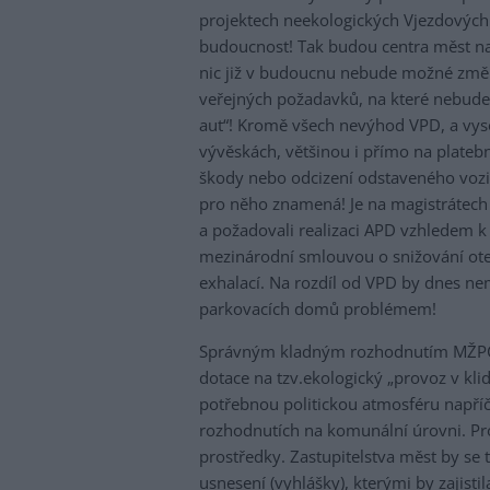
projektech neekologických Vjezdových
budoucnost! Tak budou centra měst n
nic již v budoucnu nebude možné změn
veřejných požadavků, na které nebude b
aut“! Kromě všech nevýhod VPD, a vyso
vývěskách, většinou i přímo na plate
škody nebo odcizení odstaveného vozidl
pro něho znamená! Je na magistrátech
a požadovali realizaci APD vzhledem k 
mezinárodní smlouvou o snižování otep
exhalací. Na rozdíl od VPD by dnes nem
parkovacích domů problémem!
Správným kladným rozhodnutím MŽPČR
dotace na tzv.ekologický „provoz v kl
potřebnou politickou atmosféru napříč
rozhodnutích na komunální úrovni. Pro
prostředky. Zastupitelstva měst by se 
usnesení (vyhlášky), kterými by zajist