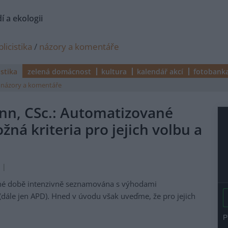
í a ekologii
licistika
/
názory a komentáře
istika
zelená domácnost
kultura
kalendář akcí
fotobank
názory a komentáře
nn, CSc.: Automatizované
ná kriteria pro jejich volbu a
 |
asné době intenzivně seznamována s výhodami
ále jen APD). Hned v úvodu však uveďme, že pro jejich