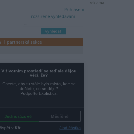
reklama
Přihlášení
rozšířené vyhledávání
a
partnerská sekce