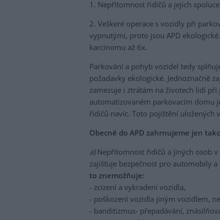
1. Nepřítomnost řidičů a jejich spoluces
2. Veškeré operace s vozidly při parko
vypnutými, proto jsou APD ekologické. 
karcinomu až 6x.
Parkování a pohyb vozidel tedy splňuje 
požadavky ekologické. Jednoznačně zaji
zamezuje i ztrátám na životech lidí př
automatizovaném parkovacím domu je 
řidičů navíc. Toto pojištění uložených 
Obecně do APD zahrnujeme jen takové 
a)
Nepřítomnost řidičů a jiných osob v 
zajišťuje bezpečnost pro automobily a l
to znemožňuje:
- zcizení a vykradení vozidla,
- poškození vozidla jiným vozidlem, n
- banditizmus- přepadávání, znásilňová