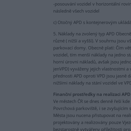
-posouvání vozidel v horizontální ro
následně všech vozidel
c) Otočný APD s kontejnerovým ukládá
5. Náklady na zvolený typ APD Obecně l
různé ( nižší a vyšší). V souhrnu jsou
parkovací domy. Obecně platí: Čím větš
vozidel, tím menší náklady na jedno st
horní úrovni nákladů, avšak jsou jed
jenVPD) vyváženy jejich vlastnostmi a 
přednosti APD oproti VPD jsou jasně dá
nižšími náklady na stání vozidel ve VP
Finanční prostředky na realizaci APD
Ve městech ČR se dnes denně řeší kde 
Povrchová parkoviště, i se zvyšujícím s
Města jsou nucena přistupovat na real
projektovány a realizovány pouze Vjez
bezstarostně vytvářeny příležitosti pr