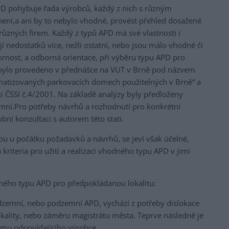
PD pohybuje řada výrobců, každý z nich s různým
ení,a ani by to nebylo vhodné, provést přehled dosažené
ůzných firem. Každý z typů APD má své vlastnosti i
 nedostatků více, nežli ostatní, nebo jsou málo vhodné či
rnost, a odborná orientace, při výběru typu APD pro
 bylo provedeno v přednášce na VUT v Brně pod názvem
atizovaných parkovacích domech použitelných v Brně“ a
ji ČSSI č.4/2001. Na základě analýzy byly předloženy
ní.Pro potřeby návrhů a rozhodnutí pro konkrétní
bní konzultaci s autorem této stati.
jsou u počátku požadavků a návrhů, se jeví však účelné,
kriteria pro užití a realizaci vhodného typu APD v jimi
ného typu APD pro předpokládanou lokalitu:
nadzemní, nebo podzemní APD, vychází z potřeby dislokace
okality, nebo záměru magistrátu města. Teprve následně je
omu odpovídajícího výrobce.