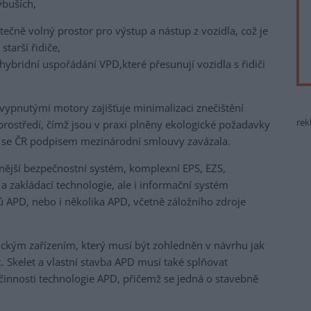
výbuších,
atečně volný prostor pro výstup a nástup z vozidla, což je
starší řidiče,
ybridní uspořádání VPD,které přesunují vozidla s řidiči
vypnutými motory zajišťuje minimalizaci znečištění
rek
prostředí, čímž jsou v praxi plněny ekologické požadavky
ž se ČR podpisem mezinárodní smlouvy zavázala.
vnější bezpečnostní systém, komplexní EPS, EZS,
 zakládací technologie, ale i informační systém
 APD, nebo i několika APD, včetně záložního zdroje
ickým zařízením, který musí být zohledněn v návrhu jak
ak. Skelet a vlastní stavba APD musí také splňovat
innosti technologie APD, přičemž se jedná o stavebně