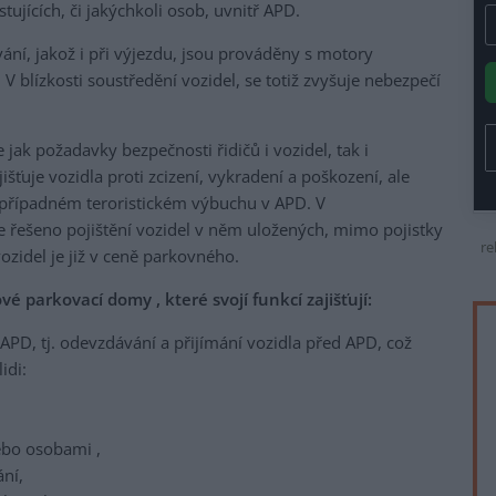
tujících, či jakýchkoli osob, uvnitř APD.
vání, jakož i při výjezdu, jsou prováděny s motory
V blízkosti soustředění vozidel, se totiž zvyšuje nebezpečí
jak požadavky bezpečnosti řidičů i vozidel, tak i
šťuje vozidla proti zcizení, vykradení a poškození, ale
i případném teroristickém výbuchu v APD. V
řešeno pojištění vozidel v něm uložených, mimo pojistky
re
vozidel je již v ceně parkovného.
parkovací domy , které svojí funkcí zajišťují:
APD, tj. odevzdávání a přijímání vozidla před APD, což
idi:
ebo osobami ,
ní,