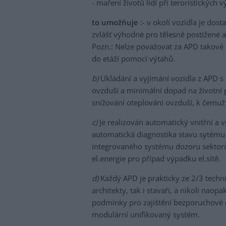
- maření životů lidí při teroristických 
to umožňuje
:- v okolí vozidla je dost
zvlášť výhodné pro tělesně postižené a 
Pozn.: Nelze považovat za APD takové h
do etáží pomocí výtahů.
b)
Ukládání a vyjímání vozidla z APD s 
ovzduší a minimální dopad na životní 
snižování oteplování ovzduší, k čemu
c)
Je realizován automatický vnitřní a 
automatická diagnostika stavu sytému a
integrovaného systému dozoru sektorů
el.energie pro případ výpadku el.sítě.
d)
Každý APD je prakticky ze 2/3 techn
architekty, tak i stavaři, a nikoli naop
podmínky pro zajištění bezporuchové č
modulární unifikovaný systém.