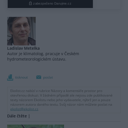
Ladislav Metelka
Autor je klimatolog, pracuje v Českém
hydrometeorologickém ústavu.
tisknout
poslat
Ekolist.cz nabízí v rubrice Názory a komentáře prostor pro
otevřenou diskuzi. V žádném případě ale nejsou zde publikované
texty názorem Ekolistu nebo jeho vydavatele, nýbrž jen a pouze
názorem autora daného textu. Svůj názor nám můžete poslat na
ekolist@ekolist.cz
.
Dále čtěte |