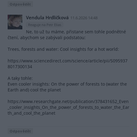
Odpovědět
Vendula Hrdličková
11.6.2026 14:48
Reaguje na Petr Elias
Ne, to už tu máme, přistane sem tohle podnětné
čtení, abychom se zabývali podstatou:
Trees, forests and water: Cool insights for a hot world:
https://www.sciencedirect.com/science/article/pii/S095937
8017300134
A taky tohle:
Even cooler insights: On the power of forests to (water the
Earth and) cool the planet
https://www.researchgate.net/publication/378431652_Even
_cooler_insights_On_the_power_of_forests_to_water_the_Ear
th_and_cool_the_planet
Odpovědět