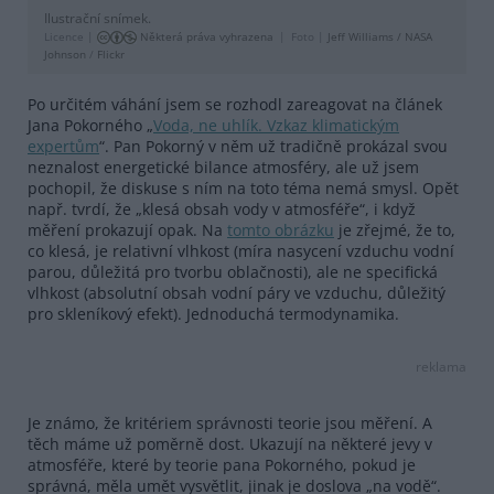
Ilustrační snímek.
Licence |
Některá práva vyhrazena
Foto |
Jeff Williams / NASA
Johnson
/
Flickr
Po určitém váhání jsem se rozhodl zareagovat na článek
Jana Pokorného „
Voda, ne uhlík. Vzkaz klimatickým
expertům
“. Pan Pokorný v něm už tradičně prokázal svou
neznalost energetické bilance atmosféry, ale už jsem
pochopil, že diskuse s ním na toto téma nemá smysl. Opět
např. tvrdí, že „klesá obsah vody v atmosféře“, i když
měření prokazují opak. Na
tomto obrázku
je zřejmé, že to,
co klesá, je relativní vlhkost (míra nasycení vzduchu vodní
parou, důležitá pro tvorbu oblačnosti), ale ne specifická
vlhkost (absolutní obsah vodní páry ve vzduchu, důležitý
pro skleníkový efekt). Jednoduchá termodynamika.
reklama
Je známo, že kritériem správnosti teorie jsou měření. A
těch máme už poměrně dost. Ukazují na některé jevy v
atmosféře, které by teorie pana Pokorného, pokud je
správná, měla umět vysvětlit, jinak je doslova „na vodě“.