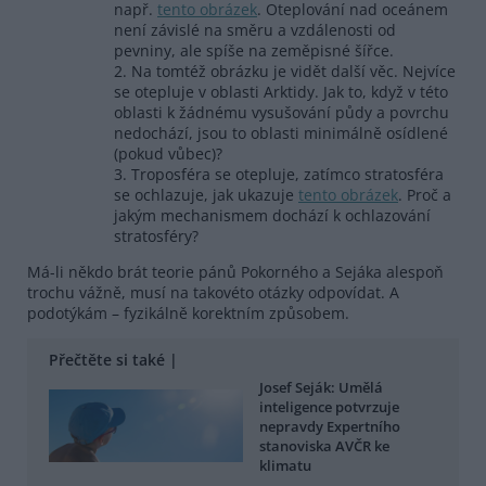
např.
tento obrázek
. Oteplování nad oceánem
není závislé na směru a vzdálenosti od
pevniny, ale spíše na zeměpisné šířce.
2. Na tomtéž obrázku je vidět další věc. Nejvíce
se otepluje v oblasti Arktidy. Jak to, když v této
oblasti k žádnému vysušování půdy a povrchu
nedochází, jsou to oblasti minimálně osídlené
(pokud vůbec)?
3. Troposféra se otepluje, zatímco stratosféra
se ochlazuje, jak ukazuje
tento obrázek
. Proč a
jakým mechanismem dochází k ochlazování
stratosféry?
Má-li někdo brát teorie pánů Pokorného a Sejáka alespoň
trochu vážně, musí na takovéto otázky odpovídat. A
podotýkám – fyzikálně korektním způsobem.
Přečtěte si také |
Josef Seják: Umělá
inteligence potvrzuje
nepravdy Expertního
stanoviska AVČR ke
klimatu