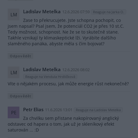
Ladislav Metelka
12.6.2026 07:59
Reaguje na Jarka O.
LM
Zase to překrucujete. Jste schopna pochopit, co
jsem napsal? Psal jsem, že potenciál CO2 je přes 10 st.C.
Tedy možnost, schopnost. Ne že se to skutečně stane.
Takhle vznikají ty klimaskeptické lži. Vyrábíte dalšího
slaměného panáka, abyste měla s čím bojovat?
Odpovědět
Ladislav Metelka
12.6.2026 08:02
LM
Reaguje na Vendula Hrdličková
Víte o nějakém procesu, jak může energie růst nekonečně?
Odpovědět
Petr Elias
11.6.2026 13:01
Reaguje na Ladislav Metelka
PE
Za chvilku sem přistane nakopírovaný anglický
odstavec od hapera o tom, jak už je skleníkový efekt
saturován ... :D