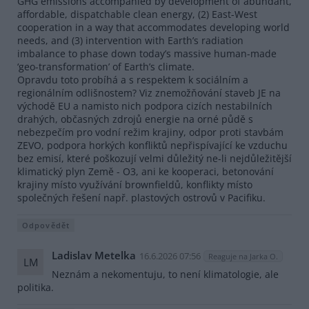
GHG emissions accompanied by development of abundant,
affordable, dispatchable clean energy, (2) East-West
cooperation in a way that accommodates developing world
needs, and (3) intervention with Earth’s radiation
imbalance to phase down today’s massive human-made
‘geo-transformation’ of Earth’s climate.
Opravdu toto probíhá a s respektem k sociálním a
regionálním odlišnostem? Viz znemožňování staveb JE na
východě EU a namisto nich podpora cizích nestabilních
drahých, občasných zdrojů energie na orné půdě s
nebezpečím pro vodní režim krajiny, odpor proti stavbám
ZEVO, podpora horkých konfliktů nepřispívající ke vzduchu
bez emisí, které poškozují velmi důležitý ne-li nejdůležitější
klimatický plyn Země - O3, ani ke kooperaci, betonování
krajiny místo využívání brownfieldů, konflikty místo
společných řešení např. plastových ostrovů v Pacifiku.
Odpovědět
Ladislav Metelka
16.6.2026 07:56
Reaguje na Jarka O.
LM
Neznám a nekomentuju, to není klimatologie, ale
politika.