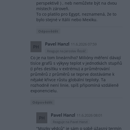
perspektivě ) , neb nemůžete být na dvou
místech zároveň.
To co platilo pro Egypt, neznamená, že to
bylo stejné v Itálii nebo Mexiku.
Odpovědět
Pavel Hanzl
11.6.2026 07:59
PH
Reaguje na Jaroslav Řezáč
Co je na tom lineárního? Milióny měření dávají
tisíce grafů s výkyvy teplot v jednotkách stupňů
(i přes desítku v extrému) a průměrování
průměrů z průměrů se teprve dostáváme k
nějaké křivce růstu globální teploty. Ta
rozhodně není linie, spíš připomíná vzdáleně
exponencielu.
Odpovědět
Pavel Hanzl
11.6.2026 08:01
PH
Reaguje na Pavel Hanzl
"Mozky vědců" je sám o sobě úžasný termín