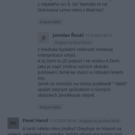
z nějakého sci-fi, že? Nemáte to od
Stanislava Lema nebo z Matrixu?
Odpovědět
Jaroslav Řezáč
11.6.2026 08:15
JŘ
Reaguje na Pavel Hanzl
z hlediska fyzikální reálností nedávají
interpretace smysl.
A ty jsem tu již popsal i ve vztahu k Zemi,
jako je např změna ročních období,
postavení Země ke slunci a rotování kolem
osy.
Země se nemůže na tomto podkladě " faktů"
vyvíjet stejným způsobem v různých
oblastech Zeměkoule stejně.
Odpovědět
Pavel Hanzl
11.6.2026 08:36
Reaguje na Jaroslav Řezáč
PH
A tvrdí někdo něco jiného? Otepluje se hlavně na
pólech, nejméně na rovníku, každá oblast má trochu jiný