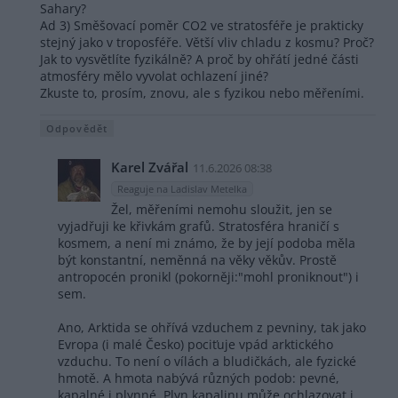
Sahary?
Ad 3) Směšovací poměr CO2 ve stratosféře je prakticky
stejný jako v troposféře. Větší vliv chladu z kosmu? Proč?
Jak to vysvětlíte fyzikálně? A proč by ohřátí jedné části
atmosféry mělo vyvolat ochlazení jiné?
Zkuste to, prosím, znovu, ale s fyzikou nebo měřeními.
Odpovědět
Karel Zvářal
11.6.2026 08:38
Reaguje na Ladislav Metelka
Žel, měřeními nemohu sloužit, jen se
vyjadřuji ke křivkám grafů. Stratosféra hraničí s
kosmem, a není mi známo, že by její podoba měla
být konstantní, neměnná na věky věkův. Prostě
antropocén pronikl (pokorněji:"mohl proniknout") i
sem.
Ano, Arktida se ohřívá vzduchem z pevniny, tak jako
Evropa (i malé Česko) pociťuje vpád arktického
vzduchu. To není o vílách a bludičkách, ale fyzické
hmotě. A hmota nabývá různých podob: pevné,
kapalné i plynné. Plyn kapalinu může ochlazovat i