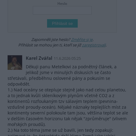
Heslo
Zapomněli jste heslo?
Změňte si je
.
Přihlásit se mohou jen ti, kteří se již
zaregistrovali
.
Karel Zvářal
11.6.2026 05:25
Děkuji panu Metelkovi za podnětný článek, a
jelikož jsme v minulých diskusích se často
střetávali, předběhnu oslovené pány a pokusím se
odpovědět.
1.) Nad oceány se otepluje stejně jako nad celou planetou,
a to jednak kvůli skleníkovým plynům včetně CO2 a z
kontinentů rozfoukaným tzv sálavým teplem (pevnina-
vzdušné proudy-oceán). Nějaké náznaky teplejších míst za
kontinenty severní polokoule tam jsou, většina teplot se ale
v delším časovém horizonu tak nějak "zprůměruje" (vlivem
mořských proudů).
2.) Na toto téma jsme se už bavili, jen tedy zopakuji:
zajímavé je, že Antarktida drží klima Země jako jakýsi