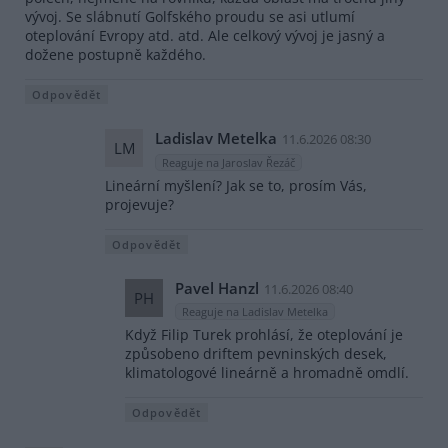
vývoj. Se slábnutí Golfského proudu se asi utlumí
oteplování Evropy atd. atd. Ale celkový vývoj je jasný a
dožene postupně každého.
Odpovědět
Ladislav Metelka
11.6.2026 08:30
LM
Reaguje na Jaroslav Řezáč
Lineární myšlení? Jak se to, prosím Vás,
projevuje?
Odpovědět
Pavel Hanzl
11.6.2026 08:40
PH
Reaguje na Ladislav Metelka
Když Filip Turek prohlásí, že oteplování je
způsobeno driftem pevninských desek,
klimatologové lineárně a hromadně omdlí.
Odpovědět