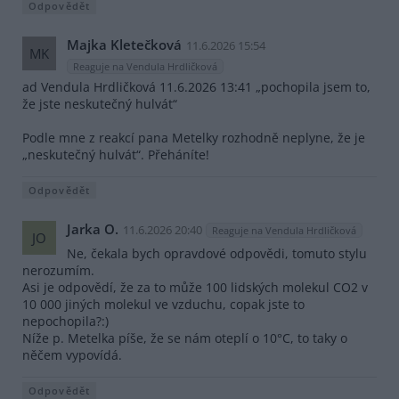
Odpovědět
Majka Kletečková
11.6.2026 15:54
MK
Reaguje na Vendula Hrdličková
ad Vendula Hrdličková 11.6.2026 13:41 „pochopila jsem to,
že jste neskutečný hulvát“
Podle mne z reakcí pana Metelky rozhodně neplyne, že je
„neskutečný hulvát“. Přeháníte!
Odpovědět
Jarka O.
11.6.2026 20:40
Reaguje na Vendula Hrdličková
JO
Ne, čekala bych opravdové odpovědi, tomuto stylu
nerozumím.
Asi je odpovědí, že za to může 100 lidských molekul CO2 v
10 000 jiných molekul ve vzduchu, copak jste to
nepochopila?:)
Níže p. Metelka píše, že se nám oteplí o 10°C, to taky o
něčem vypovídá.
Odpovědět