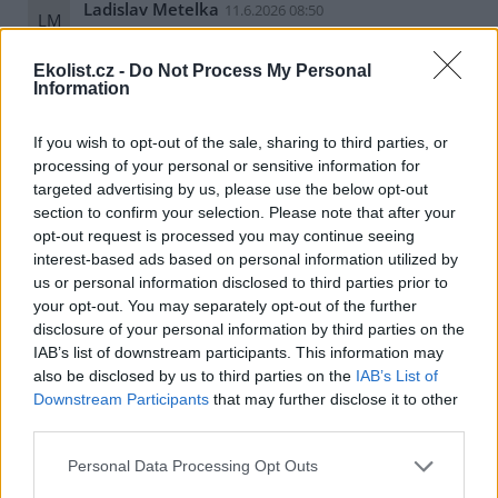
Ladislav Metelka
11.6.2026 08:50
LM
Reaguje na Pavel Hanzl
Ani ne, klimatologové si řeknou, že je debil.
Ekolist.cz -
Do Not Process My Personal
Information
Odpovědět
If you wish to opt-out of the sale, sharing to third parties, or
Pavel Hanzl
11.6.2026 10:11
Reaguje na Ladislav Metelka
PH
processing of your personal or sensitive information for
Taky doufám. Horší je, že ministr ŽP je jen jeho
targeted advertising by us, please use the below opt-out
vohnout.
section to confirm your selection. Please note that after your
opt-out request is processed you may continue seeing
Odpovědět
interest-based ads based on personal information utilized by
us or personal information disclosed to third parties prior to
Jaroslav Řezáč
11.6.2026 07:52
your opt-out. You may separately opt-out of the further
JŘ
Reaguje na Pavel Hanzl
disclosure of your personal information by third parties on the
ono totiž tu teplotu ovlivňuje jak rotování Země,
IAB’s list of downstream participants. This information may
tak i nastavení Země ve vztahu ke slunci, proto
also be disclosed by us to third parties on the
IAB’s List of
taky máme střídání ročních období.
Downstream Participants
that may further disclose it to other
third parties.
Odpovědět
Personal Data Processing Opt Outs
Pavel Hanzl
11.6.2026 08:03
PH