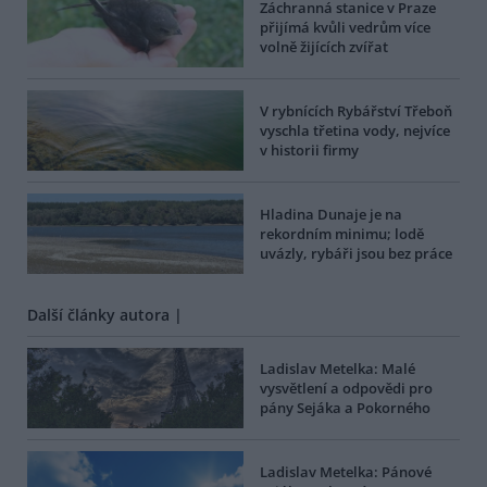
Záchranná stanice v Praze
přijímá kvůli vedrům více
volně žijících zvířat
V rybnících Rybářství Třeboň
vyschla třetina vody, nejvíce
v historii firmy
Hladina Dunaje je na
rekordním minimu; lodě
uvázly, rybáři jsou bez práce
Další články autora |
Ladislav Metelka: Malé
vysvětlení a odpovědi pro
pány Sejáka a Pokorného
Ladislav Metelka: Pánové