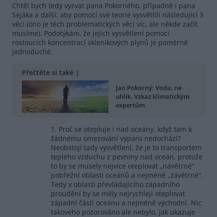
Chtěl bych tedy vyzvat pana Pokorného, případně i pana
Sejáka a další, aby pomocí své teorie vysvětlili následující 3
věci (ono je těch problematických věcí víc, ale někde začít
musíme). Podotýkám, že jejich vysvětlení pomocí
rostoucích koncentrací skleníkových plynů je poměrně
jednoduché.
Přečtěte si také |
Jan Pokorný: Voda, ne
uhlík. Vzkaz klimatickým
expertům
1. Proč se otepluje i nad oceány, když tam k
žádnému omezování výparu nedochází?
Neobstojí tady vysvětlení, že je to transportem
teplého vzduchu z pevniny nad oceán, protože
to by se musely nejvíce oteplovat „návětrné“
pobřežní oblasti oceánů a nejméně „závětrné“.
Tedy v oblasti převládajícího západního
proudění by se měly nejrychleji oteplovat
západní části oceánu a nejméně východní. Nic
takového pozorováno ale nebylo, jak ukazuje