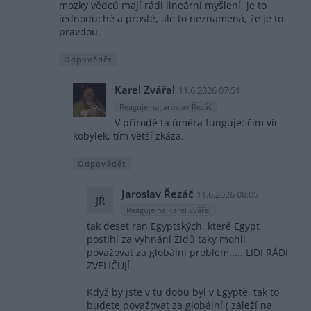
mozky vědců mají rádi lineární myšlení, je to
jednoduché a prosté, ale to neznamená, že je to
pravdou.
Odpovědět
Karel Zvářal
11.6.2026 07:51
Reaguje na Jaroslav Řezáč
V přírodě ta úměra funguje: čím víc
kobylek, tím větší zkáza.
Odpovědět
Jaroslav Řezáč
11.6.2026 08:05
JŘ
Reaguje na Karel Zvářal
tak deset ran Egyptských, které Egypt
postihl za vyhnání Židů taky mohli
považovat za globální problém..... LIDI RÁDI
ZVELIČUJÍ.
Když by jste v tu dobu byl v Egyptě, tak to
budete považovat za globální ( záleží na