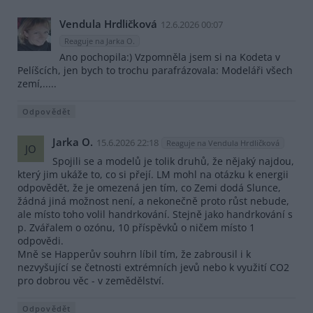
Vendula Hrdličková
12.6.2026 00:07
Reaguje na Jarka O.
Ano pochopila:) Vzpomněla jsem si na Kodeta v
Pelíšcích, jen bych to trochu parafrázovala: Modeláři všech
zemí,.....
Odpovědět
Jarka O.
15.6.2026 22:18
Reaguje na Vendula Hrdličková
JO
Spojili se a modelů je tolik druhů, že nějaký najdou,
který jim ukáže to, co si přejí. LM mohl na otázku k energii
odpovědět, že je omezená jen tím, co Zemi dodá Slunce,
žádná jiná možnost není, a nekonečně proto růst nebude,
ale místo toho volil handrkování. Stejně jako handrkování s
p. Zvářalem o ozónu, 10 příspěvků o ničem místo 1
odpovědi.
Mně se Happerův souhrn líbil tím, že zabrousil i k
nezvyšující se četnosti extrémních jevů nebo k využití CO2
pro dobrou věc - v zemědělství.
Odpovědět