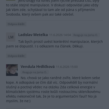
Jeho blogy na idnes jsem rychle přestala číst, byly
to stále stejné manipulace. V diskuzi odpovídal jako vždy
jak Vám zde, schytával to tam ale od pána s příjmením
Svoboda, který ovšem pak asi také odešel.
Odpovědět
Ladislav Metelka
11.6.2026 14:04
Reaguje na Jarka O.
LM
Tak bych prosil uvést konkrétní manipulace, kterých
jsem se dopustil. I s odkazem na článek. Děkuji.
Odpovědět
Vendula Hrdličková
11.6.2026 15:00
Reaguje na Jarka O.
No, chová se jako raněné zvíře, které kolem sebe
kope. A odkopává se čím dál víc. Odpověděl by normální
slušný a poctivý vědec na otázku Zda celková energie v
klimatickém systému roste kvůli rostoucímu skleníkovému
efektu nekonečně tak, že je to argumentační faul? No já
myslím, že ne:)