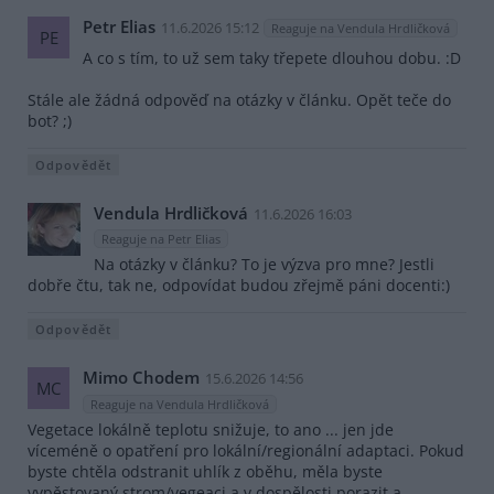
Petr Elias
11.6.2026 15:12
Reaguje na Vendula Hrdličková
PE
A co s tím, to už sem taky třepete dlouhou dobu. :D
Stále ale žádná odpověď na otázky v článku. Opět teče do
bot? ;)
Odpovědět
Vendula Hrdličková
11.6.2026 16:03
Reaguje na Petr Elias
Na otázky v článku? To je výzva pro mne? Jestli
dobře čtu, tak ne, odpovídat budou zřejmě páni docenti:)
Odpovědět
Mimo Chodem
15.6.2026 14:56
MC
Reaguje na Vendula Hrdličková
Vegetace lokálně teplotu snižuje, to ano ... jen jde
víceméně o opatření pro lokální/regionální adaptaci. Pokud
byste chtěla odstranit uhlík z oběhu, měla byste
vypěstovaný strom/vegeaci a v dospělosti porazit a