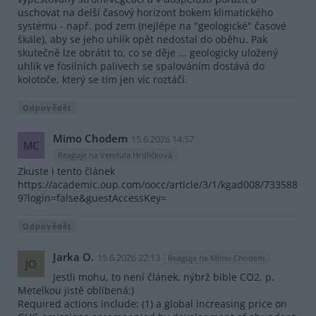
uschovat na delší časový horizont bokem klimatického
systému - např. pod zem (nejlépe na "geologické" časové
škále), aby se jeho uhlík opět nedostal do oběhu. Pak
skutečně lze obrátit to, co se děje ... geologicky uložený
uhlík ve fosilních palivech se spalováním dostává do
kolotoče, který se tím jen víc roztáčí.
Odpovědět
Mimo Chodem
15.6.2026 14:57
MC
Reaguje na Vendula Hrdličková
Zkuste i tento článek
https://academic.oup.com/oocc/article/3/1/kgad008/733588
9?login=false&guestAccessKey=
Odpovědět
Jarka O.
15.6.2026 22:13
Reaguje na Mimo Chodem
JO
Jestli mohu, to není článek, nýbrž bible CO2, p.
Metelkou jistě oblíbená:)
Required actions include: (1) a global increasing price on