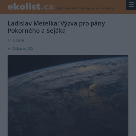
☰
/
publicistika
/
názory a komentáře
Ladislav Metelka: Výzva pro pány
Pokorného a Sejáka
11.6.2026
Diskuse: 285