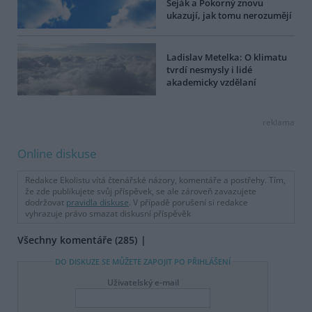
Seják a Pokorný znovu
ukazují, jak tomu nerozumějí
Ladislav Metelka: O klimatu
tvrdí nesmysly i lidé
akademicky vzdělaní
reklama
Online diskuse
Redakce Ekolistu vítá čtenářské názory, komentáře a postřehy. Tím,
že zde publikujete svůj příspěvek, se ale zároveň zavazujete
dodržovat
pravidla diskuse
. V případě porušení si redakce
vyhrazuje právo smazat diskusní příspěvěk
Všechny komentáře (285)
DO DISKUZE SE MŮŽETE ZAPOJIT PO PŘIHLÁŠENÍ
Uživatelský e-mail