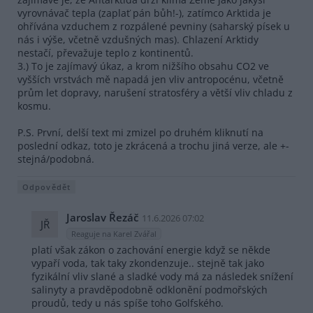
vyrovnávač tepla (zaplať pán bůh!-), zatímco Arktida je
ohřívána vzduchem z rozpálené pevniny (saharský písek u
nás i výše, včetně vzdušných mas). Chlazení Arktidy
nestačí, převažuje teplo z kontinentů.
3.) To je zajímavý úkaz, a krom nižšího obsahu CO2 ve
vyšších vrstvách mě napadá jen vliv antropocénu, včetně
prům let dopravy, narušení stratosféry a větší vliv chladu z
kosmu.
P.S. První, delší text mi zmizel po druhém kliknutí na
poslední odkaz, toto je zkrácená a trochu jiná verze, ale +-
stejná/podobná.
Odpovědět
Jaroslav Řezáč
11.6.2026 07:02
JŘ
Reaguje na Karel Zvářal
platí však zákon o zachování energie když se někde
vypaří voda, tak taky zkondenzuje.. stejně tak jako
fyzikální vliv slané a sladké vody má za následek snížení
salinyty a pravděpodobně odklonění podmořských
proudů, tedy u nás spíše toho Golfského.