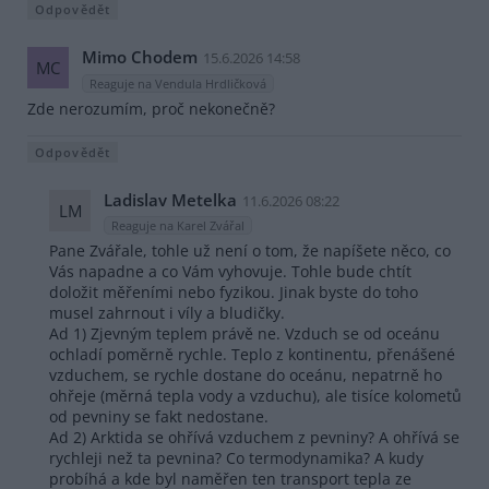
Odpovědět
Mimo Chodem
15.6.2026 14:58
MC
Reaguje na Vendula Hrdličková
Zde nerozumím, proč nekonečně?
Odpovědět
Ladislav Metelka
11.6.2026 08:22
LM
Reaguje na Karel Zvářal
Pane Zvářale, tohle už není o tom, že napíšete něco, co
Vás napadne a co Vám vyhovuje. Tohle bude chtít
doložit měřeními nebo fyzikou. Jinak byste do toho
musel zahrnout i víly a bludičky.
Ad 1) Zjevným teplem právě ne. Vzduch se od oceánu
ochladí poměrně rychle. Teplo z kontinentu, přenášené
vzduchem, se rychle dostane do oceánu, nepatrně ho
ohřeje (měrná tepla vody a vzduchu), ale tisíce kolometů
od pevniny se fakt nedostane.
Ad 2) Arktida se ohřívá vzduchem z pevniny? A ohřívá se
rychleji než ta pevnina? Co termodynamika? A kudy
probíhá a kde byl naměřen ten transport tepla ze