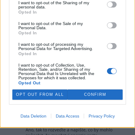
I want to opt-out of the Sharing of my
Reaguje na Jaroslav Řezáč
personal data.
Fakt? To je nějaký nový objev? To ale
Opted In
klimatologové neznají, proto s tím počítat
nemůžou.
I want to opt-out of the Sale of my
Personal Data.
Opted In
Odpovědět
I want to opt-out of processing my
Ladislav Metelka
11.6.2026 08:24
Personal Data for Targeted Advertising.
LM
Opted In
Reaguje na Jaroslav Řezáč
"Když se na Zemi někde teplota zvyšuje, tak někde se
I want to opt-out of Collection, Use,
ochlazuje.".
Retention, Sale, and/or Sharing of my
To platí za předpokladu, že se celkové množství
Personal Data that Is Unrelated with the
Purposes for which it was collected.
energie v klimatickém systému nemění. Co ale když
Opted Out
to množství energie roste?
OPT OUT FROM ALL
CONFIRM
Odpovědět
Vendula Hrdličková
11.6.2026 10:41
Data Deletion
Data Access
Privacy Policy
Reaguje na Ladislav Metelka
"Co ale když to množství energie roste?"
Ano, tak to rozveďte a napište, co by mohlo