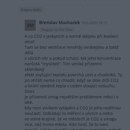
Odpovědět
Břetislav Machaček
10.6.2026 18:12
BM
Reaguje na Petr Elias
A co CO2 v jeskyních a vonné sklípku při kvašení
vína?
Tam se bez ventilace mnohdy neobejdou a totéž
dělá
v ulicích vítr a pokud schází, tak jeho koncentrace
narůstá "mysliteli". Tím vzniká přízemní
skleníkový
efekt zvyšující teplotu povrchů cest a chodníků. Ty
po ohřátí nemá co chladit, když se dole drží CO2
a brání výměně tepla v celém sloupci vzduchu.
Dnes
je přízemní smog největším problémem měst i v
létě,
kdy není viníkem vytápění a CO2 je jeho nedílnou
součástí. Dokládají to měření v ulicích a nebo
ve volné krajině, že ve městech je CO2 a smogu
více, než mimo města. Kdo tvrdí, že to není
pravda, tak by se měl nad sebou zamyslet, pokud