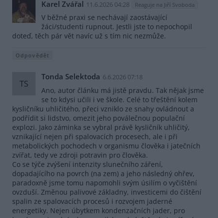
Karel Zvářal
11.6.2026 04:28
Reaguje na Jiří Svoboda
V běžné praxi se nechávají zaostávající
žáci/studenti rupnout. Jestli jste to nepochopil
doteď, těch pár vět navíc už s tím nic nezmůže.
Odpovědět
Tonda Selektoda
6.6.2026 07:18
TS
Ano, autor článku má jistě pravdu. Tak nějak jsme
se to kdysi učili i ve škole. Celé to třeštění kolem
kysličníku uhličitého, přeci vzniklo ze snahy ovládnout a
podřídit si lidstvo, omezit jeho poválečnou populační
explozi. Jako záminka se vybral právě kysličník uhličitý,
vznikající nejen při spalovacích procesech, ale i při
metabolických pochodech v organismu člověka i jatečních
zvířat, tedy ve zdroji potravin pro člověka.
Co se týče zvýšení intenzity slunečního záření,
dopadajícího na povrch (na zem) a jeho následný ohřev,
paradoxně jsme tomu napomohli svým úsilím o vyčištění
ovzduší. Změnou palivové základny, investicemi do čištění
spalin ze spalovacích procesů i rozvojem jaderné
energetiky. Nejen úbytkem kondenzačních jader, pro