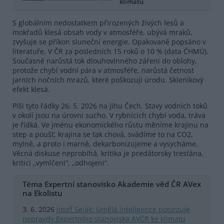
klimatu
S globálním nedostatkem přirozených živých lesů a
mokřadů klesá obsah vody v atmosféře, ubývá mraků,
zvyšuje se příkon sluneční energie. Opakovaně popsáno v
literatuře. V ČR za posledních 15 roků o 10 % (data ČHMÚ).
Současně narůstá tok dlouhovlnného záření do oblohy,
protože chybí vodní pára v atmosféře, narůstá četnost
jarních nočních mrazů, které poškozují úrodu. Skleníkový
efekt klesá.
Píši tyto řádky 26. 5. 2026 na jihu Čech. Stavy vodních toků
v okolí jsou na úrovni sucho. V rybnících chybí voda, tráva
je řídká. Ve jménu ekonomického růstu měníme krajinu na
step a poušť, krajina se tak chová, svádíme to na CO2,
mylně, a proto i marně, dekarbonizujeme a vysycháme.
Věcná diskuse neprobíhá, kritika je predátorsky trestána,
kritici „vymlčeni“, „odhojeni“.
Téma Expertní stanovisko Akademie věd ČR AVex
na Ekolistu
3. 6. 2026
Josef Seják: Umělá inteligence potvrzuje
nepravdy Expertního stanoviska AVČR ke klimatu