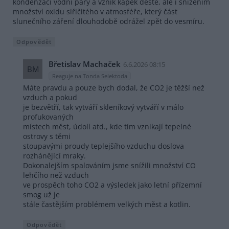
kondenzaci vodní páry a vznik kapek deště, ale i snížením
množství oxidu siřičitého v atmosféře, který část
slunečního záření dlouhodobě odrážel zpět do vesmíru.
Odpovědět
Břetislav Machaček
6.6.2026 08:15
BM
Reaguje na Tonda Selektoda
Máte pravdu a pouze bych dodal, že CO2 je těžší než
vzduch a pokud
je bezvětří, tak vytváří skleníkový vytváří v málo
profukovaných
místech měst, údolí atd., kde tím vznikají tepelné
ostrovy s těmi
stoupavými proudy teplejšího vzduchu doslova
rozhánějící mraky.
Dokonalejším spalováním jsme snížili množství CO
lehčího než vzduch
ve prospěch toho CO2 a výsledek jako letní přízemní
smog už je
stále častějším problémem velkých měst a kotlin.
Odpovědět