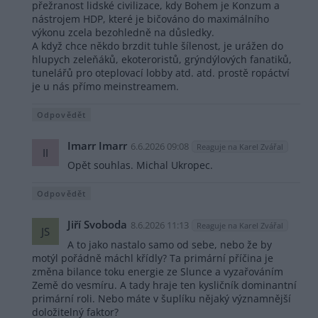
přežranost lidské civilizace, kdy Bohem je Konzum a
nástrojem HDP, které je bičováno do maximálního
výkonu zcela bezohledně na důsledky.
A když chce někdo brzdit tuhle šílenost, je urážen do
hlupych zeleňáků, ekoteroristů, grýndýlových fanatiků,
tunelářů pro oteplovací lobby atd. atd. prostě ropáctví
je u nás přímo meinstreamem.
Odpovědět
Imarr Imarr
6.6.2026 09:08
Reaguje na Karel Zvářal
II
Opět souhlas. Michal Ukropec.
Odpovědět
Jiří Svoboda
8.6.2026 11:13
Reaguje na Karel Zvářal
JS
A to jako nastalo samo od sebe, nebo že by
motýl pořádně máchl křídly? Ta primární příčina je
změna bilance toku energie ze Slunce a vyzařováním
Země do vesmíru. A tady hraje ten kysličník dominantní
primární roli. Nebo máte v šuplíku nějaký významnější
doložitelný faktor?