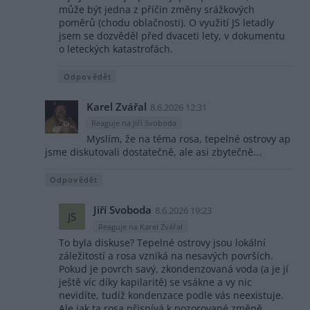
může být jedna z příčin změny srážkových
poměrů (chodu oblačnosti). O využití JS letadly
jsem se dozvěděl před dvaceti lety, v dokumentu
o leteckých katastrofách.
Odpovědět
Karel Zvářal
8.6.2026 12:31
Reaguje na Jiří Svoboda
Myslím, že na téma rosa, tepelné ostrovy ap
jsme diskutovali dostatečně, ale asi zbytečně...
Odpovědět
Jiří Svoboda
8.6.2026 19:23
JS
Reaguje na Karel Zvářal
To byla diskuse? Tepelné ostrovy jsou lokální
záležitostí a rosa vzniká na nesavých površích.
Pokud je povrch savý, zkondenzovaná voda (a je jí
ještě víc díky kapilaritě) se vsákne a vy nic
nevidíte, tudíž kondenzace podle vás neexistuje.
Ale jak ta rosa přispívá k pozorované změně