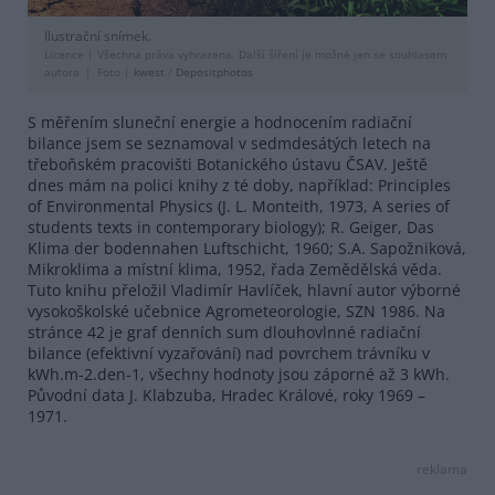
Ilustrační snímek.
Licence |
Všechna práva vyhrazena. Další šíření je možné jen se souhlasem
autora
Foto |
kwest
/
Depositphotos
S měřením sluneční energie a hodnocením radiační
bilance jsem se seznamoval v sedmdesátých letech na
třeboňském pracovišti Botanického ústavu ČSAV. Ještě
dnes mám na polici knihy z té doby, například: Principles
of Environmental Physics (J. L. Monteith, 1973, A series of
students texts in contemporary biology); R. Geiger, Das
Klima der bodennahen Luftschicht, 1960; S.A. Sapožniková,
Mikroklima a místní klima, 1952, řada Zemědělská věda.
Tuto knihu přeložil Vladimír Havlíček, hlavní autor výborné
vysokoškolské učebnice Agrometeorologie, SZN 1986. Na
stránce 42 je graf denních sum dlouhovlnné radiační
bilance (efektivní vyzařování) nad povrchem trávníku v
kWh.m-2.den-1, všechny hodnoty jsou záporné až 3 kWh.
Původní data J. Klabzuba, Hradec Králové, roky 1969 –
1971.
reklama