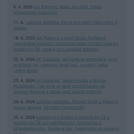
6. 6. 2026
Jan Pokorný: Voda, ne uhlík. Vzkaz
klimatickým expertům
11. 6.
Ladislav Metelka: Výzva pro pány Pokorného a
Sejáka
18. 6. 2026
Jan Pokorný a Josef Seják: Fyzikálně
nepravdivé expertní stanovisko AVex 4/2020 rozvrací
funkčnost ČR, reakce na Ladislava Metelku
22. 6. 2026
Jiří Svoboda: Jak funguje atmosféra; proč
je příměr se „svetrem“ lepší než „zrcadlo“ nebo
„zdroj tepla“
23. 6. 2026
Jiří Kopáček, Jakub Hruška a Martin
Pivokonský: Tak jsme se opět poučili (aneb jak
pánové Pokorný a Seják opět slavně zvítězili)
24. 6. 2026
Ladislav Metelka: Pánové Seják a Pokorný
znovu ukazují, jak tomu nerozumějí
25. 6. 2026
Komise pro životní prostředí AV ČR a
Komise AV ČR pro udržitelnost: Stanovisko k
příspěvkům doc. Sejáka a doc. Pokorného na serveru