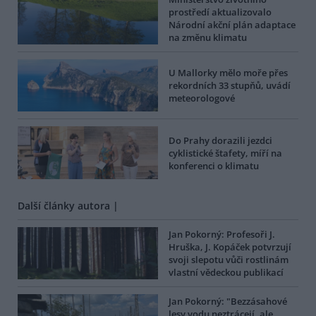
prostředí aktualizovalo
Národní akční plán adaptace
na změnu klimatu
U Mallorky mělo moře přes
rekordních 33 stupňů, uvádí
meteorologové
Do Prahy dorazili jezdci
cyklistické štafety, míří na
konferenci o klimatu
Další články autora |
Jan Pokorný: Profesoři J.
Hruška, J. Kopáček potvrzují
svoji slepotu vůči rostlinám
vlastní vědeckou publikací
Jan Pokorný: "Bezzásahové
lesy vodu neztrácejí, ale