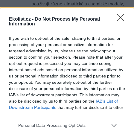
používají různé klimatické a chemické modely,
které zahrnují interakce emisí s atmosférickými
aerosoly a procesy kondenzace vodní páry.
Ekolist.cz -
Do Not Process My Personal
Information
Odpovědět
If you wish to opt-out of the sale, sharing to third parties, or
Miroslav Chovanec
6.6.2026 13:27
MC
processing of your personal or sensitive information for
Reaguje na Pavel Hanzl
targeted advertising by us, please use the below opt-out
Zadejte si co jsou kondenzační jádra a nebudete se
section to confirm your selection. Please note that after your
tady divit jak když student vidí poprvé vagínu.
opt-out request is processed you may continue seeing
interest-based ads based on personal information utilized by
Odpovědět
us or personal information disclosed to third parties prior to
your opt-out. You may separately opt-out of the further
Karel Ploranský
15.6.2026 23:31
KP
disclosure of your personal information by third parties on the
Reaguje na Miroslav Chovanec
IAB’s list of downstream participants. This information may
No - vagína (česky velmi výstižně pochva) obvykle
also be disclosed by us to third parties on the
IAB’s List of
moc vidět není. To co zřejmě máte na mysli a JE to
Downstream Participants
that may further disclose it to other
vidět, má krásné české jméno vulva.
third parties.
Ale kdo by říkal vulva, nebyl by dost světový...
Personal Data Processing Opt Outs
Odpovědět