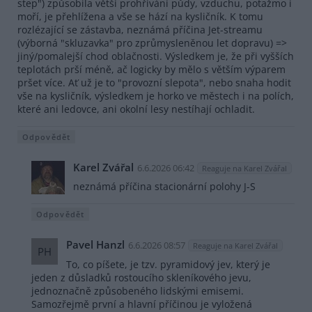
step") způsobila větší prohřívání půdy, vzduchu, potažmo i
moří, je přehlížena a vše se hází na kysličník. K tomu
rozlézající se zástavba, neznámá příčina Jet-streamu
(výborná "skluzavka" pro zprůmysleněnou let dopravu) =>
jiný/pomalejší chod oblačnosti. Výsledkem je, že při vyšších
teplotách prší méně, ač logicky by mělo s větším výparem
pršet více. Ať už je to "provozní slepota", nebo snaha hodit
vše na kysličník, výsledkem je horko ve městech i na polích,
které ani ledovce, ani okolní lesy nestíhají ochladit.
Odpovědět
Karel Zvářal
6.6.2026 06:42
Reaguje na Karel Zvářal
neznámá příčina stacionární polohy J-S
Odpovědět
Pavel Hanzl
6.6.2026 08:57
Reaguje na Karel Zvářal
PH
To, co píšete, je tzv. pyramidový jev, který je
jeden z důsladků rostoucího skleníkového jevu,
jednoznačně způsobeného lidskými emisemi.
Samozřejmě první a hlavní příčinou je vyložená