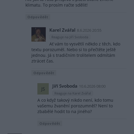
klimatu. To prosím račte sdělit!
Odpovědět
Karel Zvářal
8.6.2026 20:55
Reaguje na Jiří Svoboda
Ať vám to vysvětlí někdo z těch, kdo
textu porozuměl. Nebo si to přečtěte ještě
jednou. Já s tradičním trolitelem odmítám
ztrácet čas.
Odpovědět
Jiří Svoboda
10.6.2026 08:00
JS
Reaguje na Karel Zvářal
A co když takový nikdo není, kdo tomu
vašemu žvanění porozumněl? Není to
zbabělé hodit to na jiného?
Odpovědět