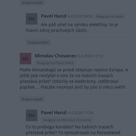
Odpovědět
Pavel Hanzl
6.6.2026 09:56
Reaguje na vaber
PH
Ale pálí uhel na výrobu elektřiny, to je
hlavní zdroj prachových částic.
Odpovědět
Miroslav Chovanec
6.6.2026 13:13
MC
Reaguje na Pavel Hanzl
Podle klimatologů se právě otepluje nejvíce Evropa. A
ještě jste neslyšel o tom že na lodních trasách
přestává pršet? Odsířily se elektrárny, odfiltroval
popílek.... Plácáte nesmysl aniž by jste si něco ověřil.
Odpovědět
Pavel Hanzl
6.6.2026 17:54
PH
Reaguje na Miroslav Chovanec
Co to preboga kondáte? Na lodních trasách
přestává pršet? To vymudrovali na Paroubkově