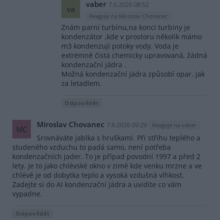
vaber
7.6.2026 08:52
va
Reaguje na Miroslav Chovanec
Znám parní turbínu,na konci turbiny je
kondenzátor ,kde v prostoru několik mámo
m3 kondenzují potoky vody. Voda je
extrémně čistá chemicky upravovaná, žádná
kondenzační jádra .
Možná kondenzační jádra způsobí opar, jak
za letadlem.
Odpovědět
Miroslav Chovanec
7.6.2026 09:29
Reaguje na vaber
MC
Srovnáváte jablka s hruškami. Při střihu teplého a
studeného vzduchu to padá samo, není potřeba
kondenzačních jader. To je případ povodní 1997 a před 2
lety. Je to jako chlévské okno v zimě kde venku mrzne a ve
chlévě je od dobytka teplo a vysoká vzdušná vlhkost.
Zadejte si do AI kondenzační jádra a uvidíte co vám
vypadne.
Odpovědět