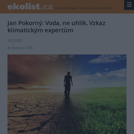
☰
/
publicistika
/
názory a komentáře
Jan Pokorný: Voda, ne uhlík. Vzkaz
klimatickým expertům
6.6.2026
Diskuse: 290