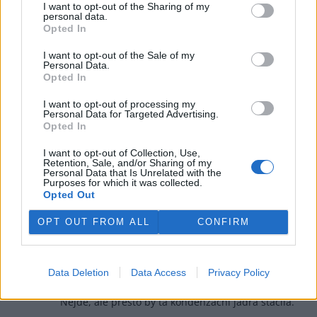
I want to opt-out of the Sharing of my
Ladislav Metelka
personal data.
6.6.2026 17:43
LM
Opted In
Reaguje na Miroslav Chovanec
Ve vzduchu je vždy dost kondenzačních jader, aby
I want to opt-out of the Sale of my
mohla zkondenzovat veškerá v něm obsažená vodní
Personal Data.
pára.
Opted In
I want to opt-out of processing my
Odpovědět
Personal Data for Targeted Advertising.
Opted In
Miroslav Chovanec
6.6.2026 17:50
MC
I want to opt-out of Collection, Use,
Reaguje na Ladislav Metelka
Retention, Sale, and/or Sharing of my
Nevíte co píšete, veškerá v něm obsažená vodní
Personal Data that Is Unrelated with the
pára, je směšné, to ani nejde. Proč asi valili do
Purposes for which it was collected.
Opted Out
ovzduší Číňané před olympiádou jodid stříbrný? A
pak bylo celou olympiádu bez mráčku.
OPT OUT FROM ALL
CONFIRM
Odpovědět
Ladislav Metelka
6.6.2026 18:17
Data Deletion
Data Access
Privacy Policy
LM
Reaguje na Miroslav Chovanec
Nejde, ale přesto by ta kondenzační jádra stačila.