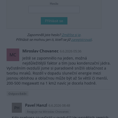
Heslo
Zapomněli jste heslo?
Změňte si je
.
Přihlásit se mohou jen ti, kteří se již
zaregistrovali
.
Miroslav Chovanec
6.6.2026 05:36
MC
Ještě se zapomnělo na jeden, možná
nejdůležitější faktor a tím jsou kondenzační jádra.
Vyčistěním ovzduší jsme si paradoxně snížili oblačnost a
tvorbu mraků. Rozdíl v dopadu sluneční energie mezi
jasnou oblohou a oblačnou může být až 5x větší či menší,
200-500 megawatt na 1 km2 navíc je docela hodně.
Odpovědět
Pavel Hanzl
6.6.2026 08:48
PH
Reaguje na Miroslav Chovanec
Kdo preboga co vyčistil v ovzduší? Ve vyspělých zemích