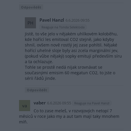
Odpovědět
Pavel Hanzl
6.6.2026 09:55
PH
Reaguje na Tonda Selektoda
Jistě, to vše jelo v nějakém uhlíkovém koloběhu,
kde hořící les emitoval CO2 stejně, jako kdyby
shnil, ovšem nově rostlý jej zase pohltil. Nějaké
hořící uhelné sloje byly asi zcela marginální jev,
(pokud vůbe nějaký) sopky emitují především síru
a ta ochlazuje.
Tohle se prostě nedá nijak srovnávat se
současnými emisim 60 megatun CO2, to jste o
sérii řádů jinde.
Odpovědět
vaber
6.6.2026 09:55
Reaguje na Pavel Hanzl
va
Co to zase meleš, v rozvojových netopí 7
měsíců v roce jako my a aut tam mají taky mnohem
míň.