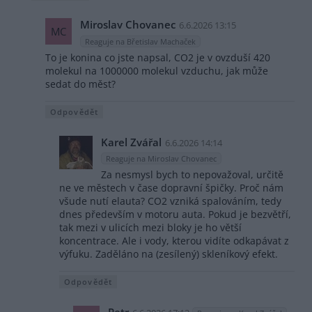
Miroslav Chovanec
6.6.2026 13:15
MC
Reaguje na Břetislav Machaček
To je konina co jste napsal, CO2 je v ovzduší 420
molekul na 1000000 molekul vzduchu, jak může
sedat do měst?
Odpovědět
Karel Zvářal
6.6.2026 14:14
Reaguje na Miroslav Chovanec
Za nesmysl bych to nepovažoval, určitě
ne ve městech v čase dopravní špičky. Proč nám
všude nutí elauta? CO2 vzniká spalováním, tedy
dnes především v motoru auta. Pokud je bezvětří,
tak mezi v ulicích mezi bloky je ho větší
koncentrace. Ale i vody, kterou vidíte odkapávat z
výfuku. Zaděláno na (zesílený) skleníkový efekt.
Odpovědět