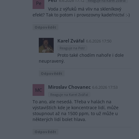
Petr
6.6.2026 17:12
Reaguje na Karel Zvářal
Pe
Voda z výfuků má vliv na skleníkový
efekt? Tak to potom i provozovny kadeřnictví :-)
Odpovědět
Karel Zvářal
6.6.2026 17:50
Reaguje na Petr
Proto také chodím nahoře i dole
neupravený.
Odpovědět
Miroslav Chovanec
6.6.2026 17:53
MC
Reaguje na Karel Zvářal
To ano, ale nesedá. Třeba v halách na
výstavištích kde je koncentrace lidí, může
stoupnout až na 1500 ppm, to už může u
některých lidí bolet hlava.
Odpovědět