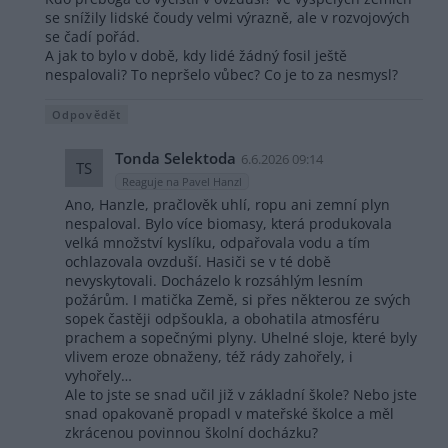
se snížily lidské čoudy velmi výrazně, ale v rozvojových
se čadí pořád.
A jak to bylo v době, kdy lidé žádný fosil ještě
nespalovali? To nepršelo vůbec? Co je to za nesmysl?
Odpovědět
Tonda Selektoda
6.6.2026 09:14
TS
Reaguje na Pavel Hanzl
Ano, Hanzle, pračlověk uhlí, ropu ani zemní plyn
nespaloval. Bylo více biomasy, která produkovala
velká množství kyslíku, odpařovala vodu a tím
ochlazovala ovzduší. Hasiči se v té době
nevyskytovali. Docházelo k rozsáhlým lesním
požárům. I matička Země, si přes některou ze svých
sopek častěji odpšoukla, a obohatila atmosféru
prachem a sopečnými plyny. Uhelné sloje, které byly
vlivem eroze obnaženy, též rády zahořely, i
vyhořely…
Ale to jste se snad učil již v základní škole? Nebo jste
snad opakovaně propadl v mateřské školce a měl
zkrácenou povinnou školní docházku?