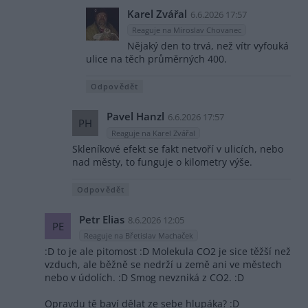
Karel Zvářal
6.6.2026 17:57
Reaguje na Miroslav Chovanec
Nějaký den to trvá, než vítr vyfouká
ulice na těch průměrných 400.
Odpovědět
Pavel Hanzl
6.6.2026 17:57
PH
Reaguje na Karel Zvářal
Skleníkové efekt se fakt netvoří v ulicích, nebo
nad městy, to funguje o kilometry výše.
Odpovědět
Petr Elias
8.6.2026 12:05
PE
Reaguje na Břetislav Machaček
:D to je ale pitomost :D Molekula CO2 je sice těžší než
vzduch, ale běžně se nedrží u země ani ve městech
nebo v údolích. :D Smog nevzniká z CO2. :D
Opravdu tě baví dělat ze sebe hlupáka? :D