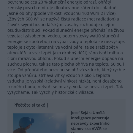
povrchu se cca 20 % sluneční energie odrazí, ohřátý
zemský povrch emituje dlouhovlnné záření do chladné
jasné oblohy (podle vlhkosti vzduchu 100 W.m-2 i více).
„Zbylých 600 W“ se nazývá čistá radiace (net radiation) a
člověk svými hospodářskými zásahy rozhoduje o jejím
osudu/distribuci. Pokud sluneční energie přichází na živou
vegetaci zásobenou vodou, potom stovky wattů sluneční
energie se spotřebují na výpar vody a teplota se nezvyšuje,
teplo je skryto (latentní) ve vodní páře, ta se sráží zpět v
atmosféře a vrací zpět jako drobný déšť, ráno tvoří mlhu a
cloní mrazivou oblohu. Pokud sluneční energie dopadá na
suchou plochu, tak se tato plocha ohřívá na teplotu 50 oC i
více. Od přehřátého povrchu se ohřívá vzduch, který rychle
stoupá vzhůru, strhává vlhký vzduch z okolí, teplota
vzduchu je vysoká (relativní vlhkost nízká), není dosaženo
rosného bodu, netvoří se mraky, voda se nevrací zpět. Tak
vysycháme. Tak vyschly historické civilizace.
Přečtěte si také |
Josef Seják: Umělá
inteligence potvrzuje
nepravdy Expertního
stanoviska AVČR ke