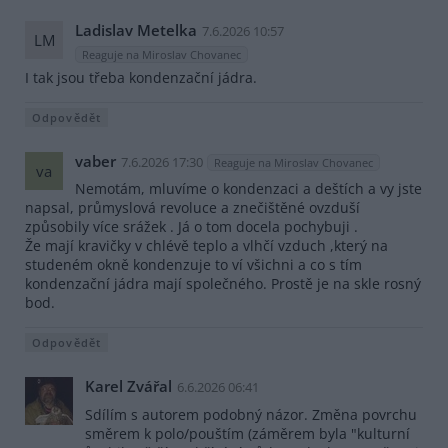
Ladislav Metelka
7.6.2026 10:57
LM
Reaguje na Miroslav Chovanec
I tak jsou třeba kondenzační jádra.
Odpovědět
vaber
7.6.2026 17:30
Reaguje na Miroslav Chovanec
va
Nemotám, mluvíme o kondenzaci a deštích a vy jste
napsal, průmyslová revoluce a znečištěné ovzduší
způsobily více srážek . Já o tom docela pochybuji .
Že mají kravičky v chlévě teplo a vlhčí vzduch ,který na
studeném okně kondenzuje to ví všichni a co s tím
kondenzační jádra mají společného. Prostě je na skle rosný
bod.
Odpovědět
Karel Zvářal
6.6.2026 06:41
Sdílím s autorem podobný názor. Změna povrchu
směrem k polo/pouštím (záměrem byla "kulturní