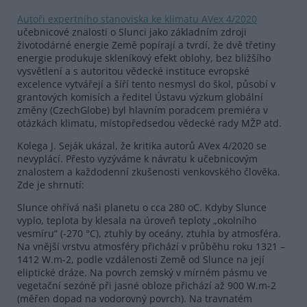
Autoři expertního stanoviska ke klimatu AVex 4/2020
učebnicové znalosti o Slunci jako základním zdroji
životodárné energie Země popírají a tvrdí, že dvě třetiny
energie produkuje skleníkový efekt oblohy, bez bližšího
vysvětlení a s autoritou vědecké instituce evropské
excelence vytvářejí a šíří tento nesmysl do škol, působí v
grantových komisích a ředitel Ústavu výzkum globální
změny (CzechGlobe) byl hlavním poradcem premiéra v
otázkách klimatu, místopředsedou vědecké rady MŽP atd.
Kolega J. Seják ukázal, že kritika autorů AVex 4/2020 se
nevyplácí. Přesto vyzýváme k návratu k učebnicovým
znalostem a každodenní zkušenosti venkovského člověka.
Zde je shrnutí:
Slunce ohřívá naši planetu o cca 280 oC. Kdyby Slunce
vyplo, teplota by klesala na úroveň teploty „okolního
vesmíru“ (-270 °C), ztuhly by oceány, ztuhla by atmosféra.
Na vnější vrstvu atmosféry přichází v průběhu roku 1321 –
1412 W.m-2, podle vzdálenosti Země od Slunce na její
eliptické dráze. Na povrch zemský v mírném pásmu ve
vegetační sezóně při jasné obloze přichází až 900 W.m-2
(měřen dopad na vodorovný povrch). Na travnatém