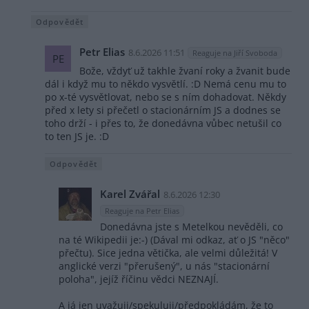
Odpovědět
Petr Elias
8.6.2026 11:51
Reaguje na Jiří Svoboda
PE
Bože, vždyť už takhle žvaní roky a žvanit bude
dál i když mu to někdo vysvětlí. :D Nemá cenu mu to
po x-té vysvětlovat, nebo se s ním dohadovat. Někdy
před x lety si přečetl o stacionárním JS a dodnes se
toho drží - i přes to, že donedávna vůbec netušil co
to ten JS je. :D
Odpovědět
Karel Zvářal
8.6.2026 12:30
Reaguje na Petr Elias
Donedávna jste s Metelkou nevěděli, co
na té Wikipedii je:-) (Dával mi odkaz, ať o JS "něco"
přečtu). Sice jedna větička, ale velmi důležitá! V
anglické verzi "přerušený", u nás "stacionární
poloha", jejíž říčinu vědci NEZNAJÍ.
A já jen uvažuji/spekuluji/předpokládám, že to