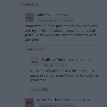
Odpovědět
vaber
6.6.2026 21:48
va
Reaguje na Ladislav Metelka
Snad existuje něco jako teplota tlak,rosný bod
a to bych řekl má větší vliv než kondenzační
jádra. To by bylo velice snadné vytvářet děšť,
ale není.
Odpovědět
Ladislav Metelka
6.6.2026 21:52
LM
Reaguje na vaber
Je, pokud relativní vlhkost dosáhne 100%,
nastane kondenzace. Pokud je vkhkost nižší,
nenastane.
Odpovědět
Miroslav Chovanec
7.6.2026 05:48
MC
Reaguje na Ladislav Metelka