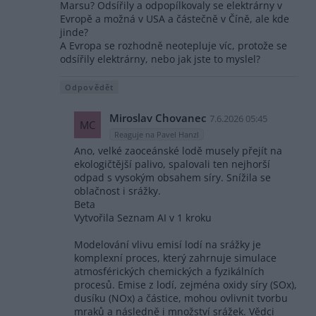
Marsu? Odsířily a odpopílkovaly se elektrárny v
Evropě a možná v USA a částečně v Číně, ale kde
jinde?
A Evropa se rozhodně neotepluje víc, protože se
odsířily elektrárny, nebo jak jste to myslel?
Odpovědět
Miroslav Chovanec
7.6.2026 05:45
MC
Reaguje na Pavel Hanzl
Ano, velké zaoceánské lodě musely přejít na
ekologičtější palivo, spalovali ten nejhorší
odpad s vysokým obsahem síry. Snížila se
oblačnost i srážky.
Beta
Vytvořila Seznam AI v 1 kroku
Modelování vlivu emisí lodí na srážky je
komplexní proces, který zahrnuje simulace
atmosférických chemických a fyzikálních
procesů. Emise z lodí, zejména oxidy síry (SOx),
dusíku (NOx) a částice, mohou ovlivnit tvorbu
mraků a následně i množství srážek. Vědci