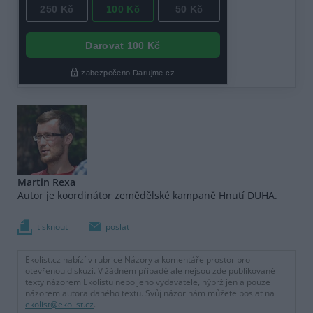
Martin Rexa
Autor je koordinátor zemědělské kampaně Hnutí DUHA.
tisknout
poslat
Ekolist.cz nabízí v rubrice Názory a komentáře prostor pro
otevřenou diskuzi. V žádném případě ale nejsou zde publikované
texty názorem Ekolistu nebo jeho vydavatele, nýbrž jen a pouze
názorem autora daného textu. Svůj názor nám můžete poslat na
ekolist@ekolist.cz
.