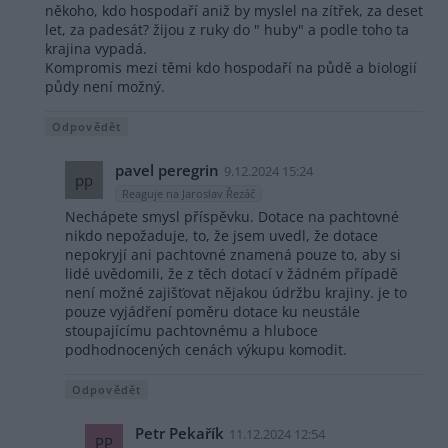
někoho, kdo hospodaří aniž by myslel na zítřek, za deset
let, za padesát? žijou z ruky do " huby" a podle toho ta
krajina vypadá.
Kompromis mezi těmi kdo hospodaří na půdě a biologií
půdy není možný.
Odpovědět
pavel peregrin
9.12.2024 15:24
pp
Reaguje na Jaroslav Řezáč
Nechápete smysl příspěvku. Dotace na pachtovné
nikdo nepožaduje, to, že jsem uvedl, že dotace
nepokryjí ani pachtovné znamená pouze to, aby si
lidé uvědomili, že z těch dotací v žádném případě
není možné zajišťovat nějakou údržbu krajiny. je to
pouze vyjádření poměru dotace ku neustále
stoupajícímu pachtovnému a hluboce
podhodnocených cenách výkupu komodit.
Odpovědět
Petr Pekařík
11.12.2024 12:54
PP