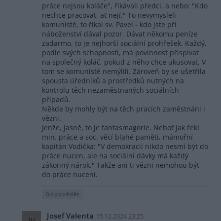
práce nejsou koláče", říkávali předci. a nebo: "Kdo
nechce pracovat, ať nejí." To nevymysleli
komunisté, to říkal sv. Pavel - kdo jste při
náboženství dával pozor. Dávat někomu peníze
zadarmo, to je nejhorší sociální prohřešek. Každý,
podle svých schopností, má povinnost přispívat
na společný koláč, pokud z něho chce ukusovat. V
tom se komunisté nemýlili. Zároveň by se ušetřila
spousta úředníků a prostředků nutných na
kontrolu těch nezaměstnaných sociálních
případů.
Někde by mohly být na těch pracích zaměstnáni i
vězni.
Jenže, jasně, to je fantasmagorie. Neboť jak řekl
min. práce a soc. věcí blahé paměti, mámořní
kapitán Vodička: "V demokracii nikdo nesmí být do
práce nucen, ale na sociální dávky má každý
zákonný nárok." Takže ani ti vězni nemohou být
do práce nuceni.
Odpovědět
Josef Valenta
15.12.2024 23:25
JV