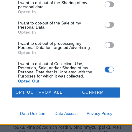
I want to opt-out of the Sharing of my
Reaguje na Slavomil Vinkler
personal data.
Výsledky neudržování PR viz sousední článek o
Opted In
koniklecích,: LIFE PROSPECTIVE - projekt pro lepší
ochranu rostlin, hub a živočichů
I want to opt-out of the Sale of my
Personal Data.
Opted In
Odpovědět
I want to opt-out of processing my
Jaroslav Pokorný
13.12.2024 13:28
Personal Data for Targeted Advertising.
JP
Opted In
Reaguje na Slavomil Vinkler
Problémem je, že dříve tyto plochy "stepního
I want to opt-out of Collection, Use,
charakteru" produkční byly. Pásly se tam ovce a kozy a
Retention, Sale, and/or Sharing of my
kosilo se tam seno. Vlastně tím způsobem jejich stepní
Personal Data that Is Unrelated with the
Purposes for which it was collected.
charakter vznikl. Jenže v současné době je nikdo tak
Opted Out
využívat nechce - máme se dobře a tak není nutné
drobné domácí zvířectvo chovat. A když se někdo dobře
OPT OUT FROM ALL
CONFIRM
nemá, není nucen pořídit si králíky, slepice, kozu, ale
dostane sociální dávky. Nehledě na to, že už ani na
vesnicích se většinou tato zvířata chovat nesmí.
Takž je nutno údržbu platit. Ale kde na to sehnat
Data Deletion
Data Access
Privacy Policy
peníze??
V TV byl německý film. Sedlák obhospodařoval přírodní
louku. Plná původních rostlin, plno hmyzu, ptáků. Ale i