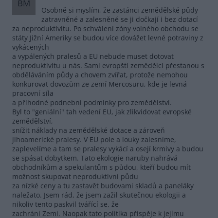
BM
Osobně si myslím, že zastánci zemědělské půdy
zatravněné a zalesněné se ji dočkají i bez dotací
za neproduktivitu. Po schválení zóny volného obchodu se
státy Jižní Ameriky se budou více dovážet levné potraviny z
vykácených
a vypálených pralesů a EU nebude muset dotovat
neproduktivitu u nás. Sami evropští zemědělci přestanou s
obděláváním půdy a chovem zvířat, protože nemohou
konkurovat dovozům ze zemí Mercosuru, kde je levná
pracovní síla
a příhodné podnební podmínky pro zemědělství.
Byl to "geniální" tah vedení EU, jak zlikvidovat evropské
zemědělství,
snížit náklady na zemědělské dotace a zároveň
jihoamerické pralesy. V EU pole a louky zalesníme,
zaplevelíme a tam se pralesy vykácí a osejí krmivy a budou
se spásat dobytkem. Tato ekologie naruby nahrává
obchodníkům a spekulantům s půdou, kteří budou mít
možnost skupovat neproduktivní půdu
za nízké ceny a tu zastavět budovami skladů a paneláky
naležato. Jsem rád, že jsem zažil skutečnou ekologii a
nikoliv tento paskvil tvářící se, že
zachrání Zemi. Naopak tato politika přispěje k jejímu