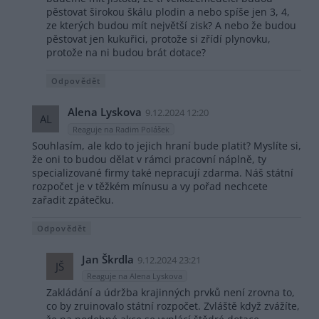
pěstovat širokou škálu plodin a nebo spíše jen 3, 4,
ze kterých budou mít největší zisk? A nebo že budou
pěstovat jen kukuřici, protože si zřídí plynovku,
protože na ni budou brát dotace?
Odpovědět
Alena Lyskova
9.12.2024 12:20
AL
Reaguje na Radim Polášek
Souhlasím, ale kdo to jejich hraní bude platit? Myslíte si,
že oni to budou dělat v rámci pracovní náplně, ty
specializované firmy také nepracují zdarma. Náš státní
rozpočet je v těžkém mínusu a vy pořad nechcete
zařadit zpátečku.
Odpovědět
Jan Škrdla
9.12.2024 23:21
JŠ
Reaguje na Alena Lyskova
Zakládání a údržba krajinných prvků není zrovna to,
co by zruinovalo státní rozpočet. Zvláště když zvážíte,