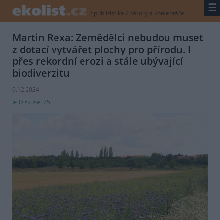
☰
/
publicistika
/
názory a komentáře
Martin Rexa: Zemědělci nebudou muset
z dotací vytvářet plochy pro přírodu. I
přes rekordní erozi a stále ubývající
biodiverzitu
9.12.2024
Diskuse: 75