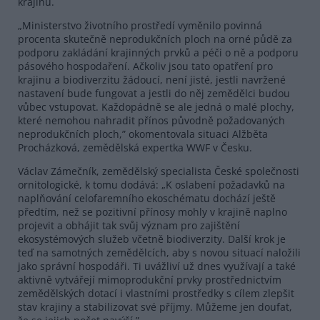
krajinu.
„Ministerstvo životního prostředí vyměnilo povinná
procenta skutečně neprodukčních ploch na orné půdě za
podporu zakládání krajinných prvků a péči o ně a podporu
pásového hospodaření. Ačkoliv jsou tato opatření pro
krajinu a biodiverzitu žádoucí, není jisté, jestli navržené
nastavení bude fungovat a jestli do něj zemědělci budou
vůbec vstupovat. Každopádně se ale jedná o malé plochy,
které nemohou nahradit přínos původně požadovaných
neprodukčních ploch,” okomentovala situaci Alžběta
Procházková, zemědělská expertka WWF v Česku.
Václav Zámečník, zemědělský specialista České společnosti
ornitologické, k tomu dodává: „K oslabení požadavků na
naplňování celofaremního ekoschématu dochází ještě
předtím, než se pozitivní přínosy mohly v krajině naplno
projevit a obhájit tak svůj význam pro zajištění
ekosystémových služeb včetně biodiverzity. Další krok je
teď na samotných zemědělcích, aby s novou situací naložili
jako správní hospodáři. Ti uvážliví už dnes využívají a také
aktivně vytvářejí mimoprodukční prvky prostřednictvím
zemědělských dotací i vlastními prostředky s cílem zlepšit
stav krajiny a stabilizovat své příjmy. Můžeme jen doufat,