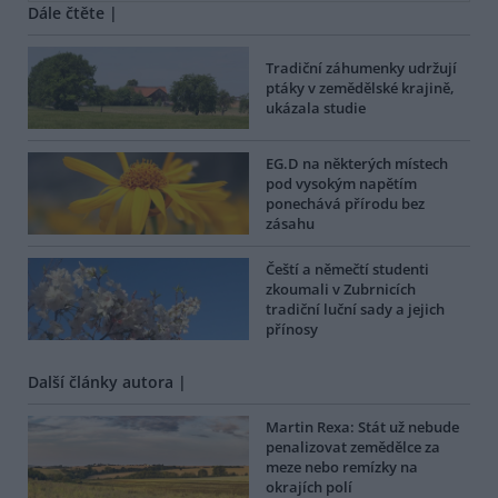
Dále čtěte |
Tradiční záhumenky udržují
ptáky v zemědělské krajině,
ukázala studie
EG.D na některých místech
pod vysokým napětím
ponechává přírodu bez
zásahu
Čeští a němečtí studenti
zkoumali v Zubrnicích
tradiční luční sady a jejich
přínosy
Další články autora |
Martin Rexa: Stát už nebude
penalizovat zemědělce za
meze nebo remízky na
okrajích polí