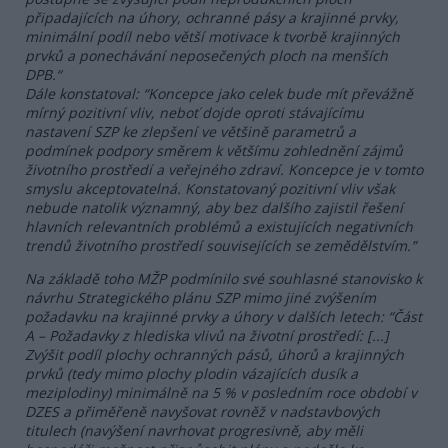
připadajících na úhory, ochranné pásy a krajinné prvky,
minimální podíl nebo větší motivace k tvorbě krajinných
prvků a ponechávání neposečených ploch na menších
DPB.“
Dále konstatoval: “Koncepce jako celek bude mít převážně
mírný pozitivní vliv, neboť dojde oproti stávajícímu
nastavení SZP ke zlepšení ve většině parametrů a
podmínek podpory směrem k většímu zohlednění zájmů
životního prostředí a veřejného zdraví. Koncepce je v tomto
smyslu akceptovatelná. Konstatovaný pozitivní vliv však
nebude natolik významný, aby bez dalšího zajistil řešení
hlavních relevantních problémů a existujících negativních
trendů životního prostředí souvisejících se zemědělstvím.”
Na základě toho MŽP podmínilo své souhlasné stanovisko k
návrhu Strategického plánu SZP mimo jiné zvýšením
požadavku na krajinné prvky a úhory v dalších letech: “Část
A – Požadavky z hlediska vlivů na životní prostředí: [...]
Zvýšit podíl plochy ochranných pásů, úhorů a krajinných
prvků (tedy mimo plochy plodin vázajících dusík a
meziplodiny) minimálně na 5 % v posledním roce období v
DZES a přiměřeně navyšovat rovněž v nadstavbových
titulech (navýšení navrhovat progresivně, aby měli