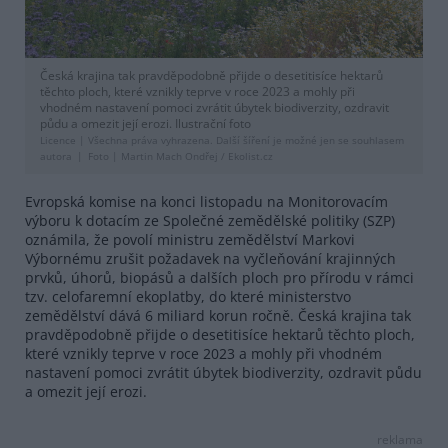
Česká krajina tak pravděpodobně přijde o desetitisíce hektarů
těchto ploch, které vznikly teprve v roce 2023 a mohly při
vhodném nastavení pomoci zvrátit úbytek biodiverzity, ozdravit
půdu a omezit její erozi. Ilustrační foto
Licence |
Všechna práva vyhrazena. Další šíření je možné jen se souhlasem
autora
Foto |
Martin Mach Ondřej / Ekolist.cz
Evropská komise na konci listopadu na Monitorovacím
výboru k dotacím ze Společné zemědělské politiky (SZP)
oznámila, že povolí ministru zemědělství Markovi
Výbornému zrušit požadavek na vyčleňování krajinných
prvků, úhorů, biopásů a dalších ploch pro přírodu v rámci
tzv. celofaremní ekoplatby, do které ministerstvo
zemědělství dává 6 miliard korun ročně. Česká krajina tak
pravděpodobně přijde o desetitisíce hektarů těchto ploch,
které vznikly teprve v roce 2023 a mohly při vhodném
nastavení pomoci zvrátit úbytek biodiverzity, ozdravit půdu
a omezit její erozi.
reklama