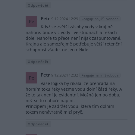
Odpovědět
Petr
9.12.2024 12:29
Reaguje na Jiří Svoboda
Pe
Když se zvětší zásoby vody v krajině
nahoře, bude víc vody i ve studnách a řekách
dole. Nahoře to přece není nijak zašpuntované.
Krajna ale samozřejmě potřebuje větší retenční
schopnost všude, ne jen někde.
Odpovědět
Petr
9.12.2024 12:32
Reaguje na Jiří Svoboda
Pe
Vaše logika by říkala, že přehrada na
horním toku řeky vezme vodu dolní části řeky. A
že to tak není je evidentní. Možná jen po dobu,
než se to nahoře naplní.
Principem je zadržet vodu, která tím dolním
tokem nenávratně mizí pryč.
Odpovědět