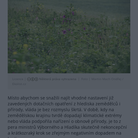
Licence |
Některá práva vyhrazena
Foto |
Martin Mach Ondřej /
Ekolist.cz
Místo abychom se snažili najít vhodné nastavení již
zavedených dotačních opatření z hlediska zemědělců i
přírody, vláda je bez rozmyslu škrtá. V době, kdy na
zemědělskou krajinu tvrdě dopadají klimatické extrémy
nebo vláda podpořila nařízení o obnově přírody, je to z
pera ministrů Výborného a Hladíka skutečně nekoncepční
a krátkozraký krok se zřejmým negativním dopadem na