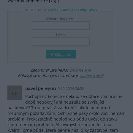
Všechny komentáře (75)
DO DISKUZE SE MŮŽETE ZAPOJIT PO PŘIHLÁŠENÍ
Uživatelský e-mail
Heslo
Zapomněli jste heslo?
Změňte si je
.
Přihlásit se mohou jen ti, kteří se již
zaregistrovali
.
pavel peregrin
9.12.2024 06:32
pp
Pochopí už konečně někdo, že dotace v současné
době nepokryjí ani neustále se zvyšující
pachtovné? To za prvé. A za druhé -nikdo není proti
rozumným požadavkům. Ochranné pásy okolo vod- nemám
problém. Prokazatelně neplodnou půdu uvést do stavu
klidu- nemám problém. Ale vymýšlet zhovadilosti na
kvalitní orné půdě, která denně mizí díky zástavbě- tam