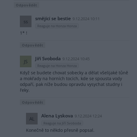
Odpovědět
smějící se bestie
9.12.2024 10:11
ss
Reaguje na Honza Honza
1* !
Odpovědět
Jiří Svoboda
9.12.2024 10:45
JS
Reaguje na Honza Honza
Když se budete chovat sobecky a dělat všelijaké tůně
a mokřady na horních tocích, kde se spousta vody
odpaří, pak níže budou opravdu vysychat studny i
řeky.
Odpovědět
Alena Lyskova
9.12.2024 12:24
AL
Reaguje na Jiří Svoboda
Konečně to někdo přesně popsal.