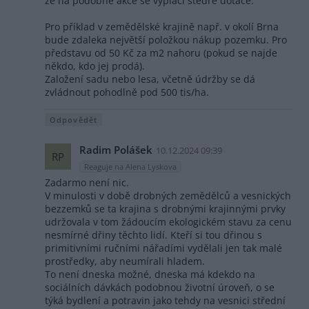
že na podobné akce se vyplácí štědré dotace.
Pro příklad v zemědělské krajině např. v okolí Brna
bude zdaleka největší položkou nákup pozemku. Pro
představu od 50 Kč za m2 nahoru (pokud se najde
někdo, kdo jej prodá).
Založení sadu nebo lesa, včetně údržby se dá
zvládnout pohodlně pod 500 tis/ha.
Odpovědět
Radim Polášek
10.12.2024 09:39
RP
Reaguje na Alena Lyskova
Zadarmo není nic.
V minulosti v době drobných zemědělců a vesnických
bezzemků se ta krajina s drobnými krajinnými prvky
udržovala v tom žádoucím ekologickém stavu za cenu
nesmírné dřiny těchto lidí. Kteří si tou dřinou s
primitivními ručními nářadími vydělali jen tak malé
prostředky, aby neumírali hladem.
To není dneska možné, dneska má kdekdo na
sociálních dávkách podobnou životní úroveň, o se
týká bydlení a potravin jako tehdy na vesnici střední