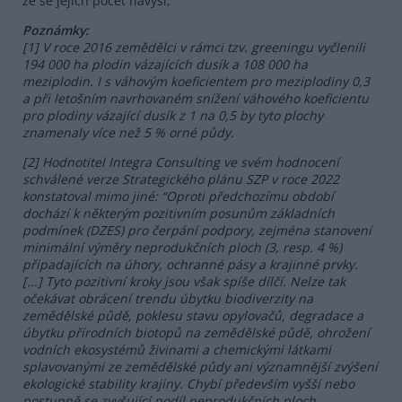
že se jejich počet navýší,”
Poznámky:
[1] V roce 2016 zemědělci v rámci tzv. greeningu vyčlenili
194 000 ha plodin vázajících dusík a 108 000 ha
meziplodin. I s váhovým koeficientem pro meziplodiny 0,3
a při letošním navrhovaném snížení váhového koeficientu
pro plodiny vázající dusík z 1 na 0,5 by tyto plochy
znamenaly více než 5 % orné půdy.
[2] Hodnotitel Integra Consulting ve svém hodnocení
schválené verze Strategického plánu SZP v roce 2022
konstatoval mimo jiné: “Oproti předchozímu období
dochází k některým pozitivním posunům základních
podmínek (DZES) pro čerpání podpory, zejména stanovení
minimální výměry neprodukčních ploch (3, resp. 4 %)
připadajících na úhory, ochranné pásy a krajinné prvky.
[...] Tyto pozitivní kroky jsou však spíše dílčí. Nelze tak
očekávat obrácení trendu úbytku biodiverzity na
zemědělské půdě, poklesu stavu opylovačů, degradace a
úbytku přírodních biotopů na zemědělské půdě, ohrožení
vodních ekosystémů živinami a chemickými látkami
splavovanými ze zemědělské půdy ani významnější zvýšení
ekologické stability krajiny. Chybí především vyšší nebo
postupně se zvyšující podíl neprodukčních ploch