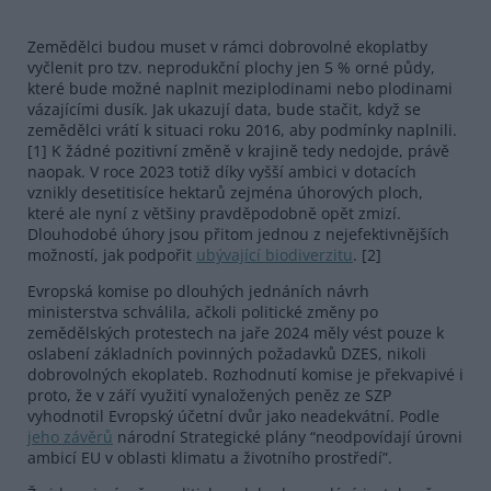
Zemědělci budou muset v rámci dobrovolné ekoplatby
vyčlenit pro tzv. neprodukční plochy jen 5 % orné půdy,
které bude možné naplnit meziplodinami nebo plodinami
vázajícími dusík. Jak ukazují data, bude stačit, když se
zemědělci vrátí k situaci roku 2016, aby podmínky naplnili.
[1] K žádné pozitivní změně v krajině tedy nedojde, právě
naopak. V roce 2023 totiž díky vyšší ambici v dotacích
vznikly desetitisíce hektarů zejména úhorových ploch,
které ale nyní z většiny pravděpodobně opět zmizí.
Dlouhodobé úhory jsou přitom jednou z nejefektivnějších
možností, jak podpořit
ubývající biodiverzitu
. [2]
Evropská komise po dlouhých jednáních návrh
ministerstva schválila, ačkoli politické změny po
zemědělských protestech na jaře 2024 měly vést pouze k
oslabení základních povinných požadavků DZES, nikoli
dobrovolných ekoplateb. Rozhodnutí komise je překvapivé i
proto, že v září využití vynaložených peněz ze SZP
vyhodnotil Evropský účetní dvůr jako neadekvátní. Podle
jeho závěrů
národní Strategické plány “neodpovídají úrovni
ambicí EU v oblasti klimatu a životního prostředí”.