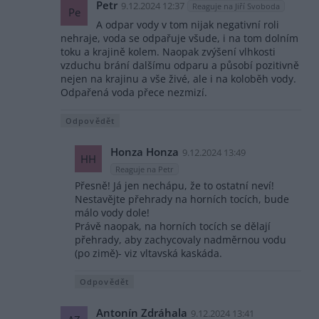
Petr
9.12.2024 12:37
Reaguje na Jiří Svoboda
Pe
A odpar vody v tom nijak negativní roli
nehraje, voda se odpařuje všude, i na tom dolním
toku a krajině kolem. Naopak zvýšení vlhkosti
vzduchu brání dalšímu odparu a působí pozitivně
nejen na krajinu a vše živé, ale i na koloběh vody.
Odpařená voda přece nezmizí.
Odpovědět
Honza Honza
9.12.2024 13:49
HH
Reaguje na Petr
Přesně! Já jen nechápu, že to ostatní neví!
Nestavějte přehrady na horních tocích, bude
málo vody dole!
Právě naopak, na horních tocích se dělají
přehrady, aby zachycovaly nadměrnou vodu
(po zimě)- viz vltavská kaskáda.
Odpovědět
Antonín Zdráhala
9.12.2024 13:41