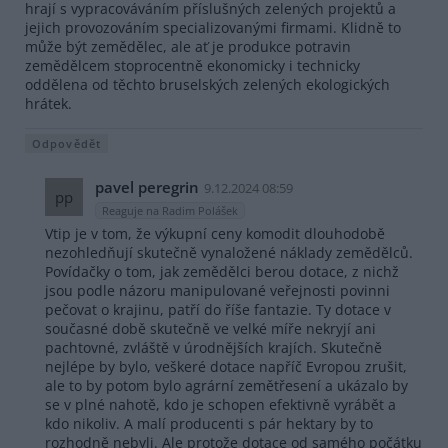
hrají s vypracováváním příslušných zelených projektů a
jejich provozováním specializovanými firmami. Klidně to
může být zemědělec, ale ať je produkce potravin
zemědělcem stoprocentně ekonomicky i technicky
oddělena od těchto bruselských zelených ekologických
hrátek.
Odpovědět
pavel peregrin
9.12.2024 08:59
pp
Reaguje na Radim Polášek
Vtip je v tom, že výkupní ceny komodit dlouhodobě
nezohledňují skutečně vynaložené náklady zemědělců.
Povídačky o tom, jak zemědělci berou dotace, z nichž
jsou podle názoru manipulované veřejnosti povinni
pečovat o krajinu, patří do říše fantazie. Ty dotace v
současné době skutečně ve velké míře nekryjí ani
pachtovné, zvláště v úrodnějších krajích. Skutečně
nejlépe by bylo, veškeré dotace napříč Evropou zrušit,
ale to by potom bylo agrární zemětřesení a ukázalo by
se v plné nahotě, kdo je schopen efektivně vyrábět a
kdo nikoliv. A malí producenti s pár hektary by to
rozhodně nebyli. Ale protože dotace od samého počátku