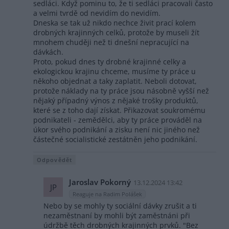
sedláci. Když pominu to, že ti sedláci pracovali často
a velmi tvrdě od nevidím do nevidím.
Dneska se tak už nikdo nechce živit prací kolem
drobných krajinných celků, protože by museli žít
mnohem chuději než ti dnešní nepracující na
dávkách.
Proto, pokud dnes ty drobné krajinné celky a
ekologickou krajinu chceme, musíme ty práce u
někoho objednat a taky zaplatit. Neboli dotovat,
protože náklady na ty práce jsou násobně vyšší než
nějaký případný výnos z nějaké trošky produktů,
které se z toho dají získat. Přikazovat soukromému
podnikateli - zemědělci, aby ty práce prováděl na
úkor svého podnikání a zisku není nic jiného než
částečné socialistické zestátněn jeho podnikání.
Odpovědět
Jaroslav Pokorný
13.12.2024 13:42
JP
Reaguje na Radim Polášek
Nebo by se mohly ty sociální dávky zrušit a ti
nezaměstnaní by mohli být zaměstnáni při
údržbě těch drobných krajinných prvků. "Bez