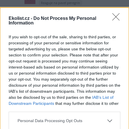
Reaguje na pavel peregrin
Neva, zase budete mít opravený dům po babičce
a panely na střeše :-)
Ekolist.cz -
Do Not Process My Personal
Information
Odpovědět
If you wish to opt-out of the sale, sharing to third parties, or
Slavomil Vinkler
9.12.2024 08:44
SV
processing of your personal or sensitive information for
Přístup prosazovaný p. Rexou je zcela
targeted advertising by us, please use the below opt-out
kontraproduktivní. Pokud zemědělci budou
section to confirm your selection. Please note that after your
nuceni vyčlenit plochy a nedostanou zejména za její
opt-out request is processed you may continue seeing
údrždu dostatečnou náhradu, nebudou půdu udržovat.
interest-based ads based on personal information utilized by
Dopadne to jako s chráněnými územími jako NP, NPR, PP...
us or personal information disclosed to third parties prior to
zejména stepního charakteru. Během několika let zarostou
your opt-out. You may separately opt-out of the further
křovím a posléze stromy. Žádná společenstva polních
rostlin, hmyzu, a obratlovců se nevyvinou. Jako údržba je
disclosure of your personal information by third parties on the
nutná mírná střídavá-mozaiková seč, sklizeň biomasy,
IAB’s list of downstream participants. This information may
mírná pastva, mírné porušování drnu atd... A to jsou
also be disclosed by us to third parties on the
IAB’s List of
nemalé náklady.
Downstream Participants
that may further disclose it to other
third parties.
Odpovědět
Personal Data Processing Opt Outs
Slavomil Vinkler
9.12.2024 08:47
SV