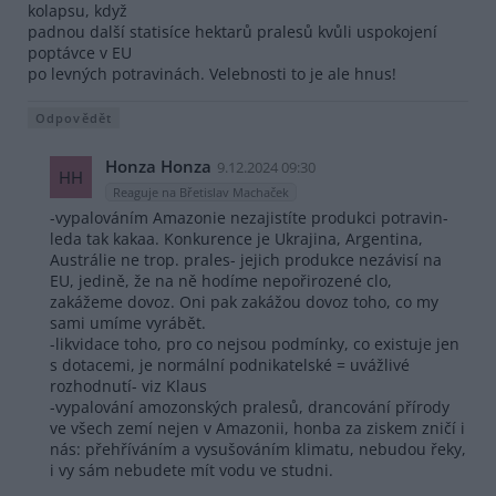
kolapsu, když
padnou další statisíce hektarů pralesů kvůli uspokojení
poptávce v EU
po levných potravinách. Velebnosti to je ale hnus!
Odpovědět
Honza Honza
9.12.2024 09:30
HH
Reaguje na Břetislav Machaček
-vypalováním Amazonie nezajistíte produkci potravin-
leda tak kakaa. Konkurence je Ukrajina, Argentina,
Austrálie ne trop. prales- jejich produkce nezávisí na
EU, jedině, že na ně hodíme nepořirozené clo,
zakážeme dovoz. Oni pak zakážou dovoz toho, co my
sami umíme vyrábět.
-likvidace toho, pro co nejsou podmínky, co existuje jen
s dotacemi, je normální podnikatelské = uvážlivé
rozhodnutí- viz Klaus
-vypalování amozonských pralesů, drancování přírody
ve všech zemí nejen v Amazonii, honba za ziskem zničí i
nás: přehříváním a vysušováním klimatu, nebudou řeky,
i vy sám nebudete mít vodu ve studni.