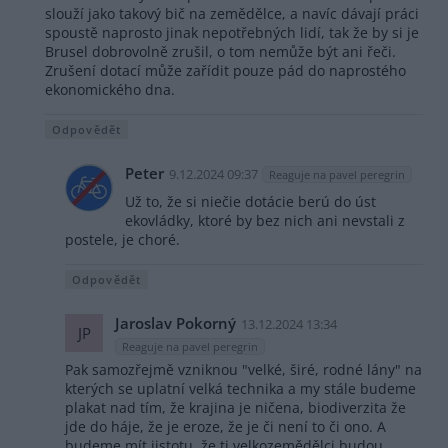
slouží jako takový bič na zemědělce, a navíc dávají práci
spoustě naprosto jinak nepotřebných lidí, tak že by si je
Brusel dobrovolně zrušil, o tom nemůže být ani řeči.
Zrušení dotací může zařídit pouze pád do naprostého
ekonomického dna.
Odpovědět
Peter
9.12.2024 09:37
Reaguje na pavel peregrin
Už to, že si niečie dotácie berú do úst
ekovládky, ktoré by bez nich ani nevstali z
postele, je choré.
Odpovědět
Jaroslav Pokorný
13.12.2024 13:34
JP
Reaguje na pavel peregrin
Pak samozřejmě vzniknou "velké, širé, rodné lány" na
kterých se uplatní velká technika a my stále budeme
plakat nad tím, že krajina je ničena, biodiverzita že
jde do háje, že je eroze, že je či není to či ono. A
budeme mít jistotu, že ti velkozemědělci budou