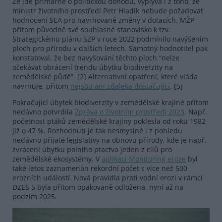
Že jde primárně o politickou dohodu, vyplývá i z toho, že
ministr životního prostředí Petr Hladík nebude požadovat
hodnocení SEA pro navrhované změny v dotacích. MŽP
přitom původně své souhlasné stanovisko k tzv.
Strategickému plánu SZP v roce 2022 podmínilo navýšením
ploch pro přírodu v dalších letech. Samotný hodnotitel pak
konstatoval, že bez navyšování těchto ploch “nelze
očekávat obrácení trendu úbytku biodiverzity na
zemědělské půdě”. [2] Alternativní opatření, které vláda
navrhuje, přitom
nejsou ani zdaleka dostačující
. [5]
Pokračující úbytek biodiverzity v zemědělské krajině přitom
nedávno potvrdila
Zpráva o životním prostředí 2023
. Např.
početnost ptáků zemědělské krajiny poklesla od roku 1982
již o 47 %. Rozhodnutí je tak nesmyslné i z pohledu
nedávno přijaté legislativy na obnovu přírody, kde je např.
zvrácení úbytku polního ptactva jeden z cílů pro
zemědělské ekosystémy. V
aplikaci Monitoring eroze
byl
také letos zaznamenán rekordní počet s více než 500
erozních událostí. Nová pravidla proti vodní erozi v rámci
DZES 5 byla přitom opakovaně odložena, nyní až na
podzim 2025.