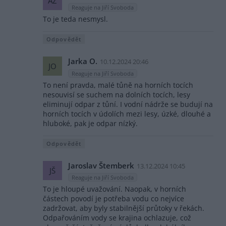
AZ
Reaguje na Jiří Svoboda
To je teda nesmysl.
Odpovědět
Jarka O.
10.12.2024 20:46
JO
Reaguje na Jiří Svoboda
To není pravda, malé tůně na horních tocích
nesouvisí se suchem na dolních tocích, lesy
eliminují odpar z tůní. I vodní nádrže se budují na
horních tocích v údolích mezi lesy, úzké, dlouhé a
hluboké, pak je odpar nízký.
Odpovědět
Jaroslav Štemberk
13.12.2024 10:45
JŠ
Reaguje na Jiří Svoboda
To je hloupé uvažování. Naopak, v horních
částech povodí je potřeba vodu co nejvíce
zadržovat, aby byly stabilnější průtoky v řekách.
Odpařováním vody se krajina ochlazuje, což