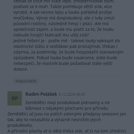
sedlák se chce mít stále lépe, zmodernizovat dům,
podívat se k moři. Takže potřebuje větší zisk, více
vyrobit. A tak vezme lejtu a louku pořádně prolije
močůvkou. Výnos má dvojnásobný, ale z luky zmizí
původní rostliny, následně hmyz i ptáci. Ale má
společnost zájem, a bude mu platit za to, že louku
nebude hnojit? Nahradí mu ušlý zisk?
Jediné řešení je - podle mě - takové louky vykoupit do
vlastnictví státu a sedlákovi pak pronajímat, třebas i
zdarma, za podmínky, že bude hospodařit stanoveným
způsobem. Pokud louka bude soukromá, stále bude
nebezpečí, že vlastník bude požadovat stále vyšší
dotace.
Odpovědět
Radim Polášek
9.12.2024 08:45
RP
Zemědělci mají produkovat potraviny a ne
blbnout s nějakými plochami pro přírodu.
Zemědělci ať jsou na polích zelenými předpisy omezeni jen
tak, aby to nezasáhlo a výrazně nesnížilo jejich
produktivitu.
A přírodní plochy ať si dělá třeba stát, ať si na tom úředníci