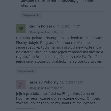
alespoň částečně mírní důsledky globálního
oteplování.
Odpovědět
Radim Polášek
11.12.2024 11:57
RP
Reaguje na Honza Honza
Ukrajina, pokud přistoupí do EU, konkurencí nebude.
Plochy dobyté Rusy asi zůstanou ruské nebo
separatistické, tudíž na nich pro EU nevyroste nic a
na ostatní Ukrajině bude jejich zemědělství ničeno a
regulováno Bruselem stejně jako v celé EU. Tudíž
jejich ceny stoupnou prakticky na evropskou úroveň.
Odpovědět
Jaroslav Pokorný
13.12.2024 13:51
JP
Reaguje na Honza Honza
jejich produkce nezávisí na EU, jedině, že na ně
hodíme nepřirozené clo, zakážeme dovoz. Oni pak
zakážou dovoz toho, co my sami umíme vyrábět.
....................