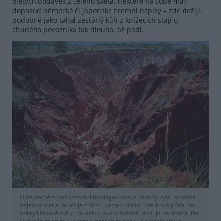
ojetých dodávek z celého světa, některé na sobě mají
doposud německé či japonské firemní nápisy – zde dožijí,
podobně jako tahal zestárlý kůň z knížecích stájí u
chudého povozníka tak dlouho, až padl.
O nevratném poškozování madagaskarské přírody byla napsána
nejedna stať a dobře je znám i kámen úrazu: lateritová půda, po
odkrytí krvavě svítící na dálku jako otevřená rána, je neplodná. Na
ilustračním snímku eroze v národním parku Ankarafantsika