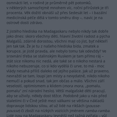
osmnácti let, v rodině je průměrně pět potomků,
v některých samozřejmě mnohem víc, roční přírůstek je tři
procenta. Věk dožití obnáší už přes šedesát let – i bazální
medicínská péče dělá v tomto směru divy –, navíc je na
ostrově dosti zdrávo.
Z jistého hlediska na Madagaskaru nebylo nikdy tak dobře
jako dnes: skoro všechny děti, hlavní životní radost a pýcha
Malgašů, zdárně dorostou, všichni mají co jíst, byť někteří
jen tak tak. Že je tu z našeho hlediska bída, zmatek a
korupce, je jistě pravda, ale nebylo tomu tak odevždy? Ve
srovnání třeba se stalinským Ruskem je tam přímo ráj –
stát sice nikomu nic nedá, ale také se o nikoho nestará a
nikoho nebuzeruje, co si kdo vydělá či urve, to má - moc
vlády nesahá příliš daleko od jejího paláce. Jak už praveno,
nevraždí se tam, loupí jen místy a nevydatně, nikdo nikoho
nemučí a pokud snad, tak jen občas a málo. Všichni září
veselostí, optimismem a klidem (
mora mora
, „pomalu,
pomalu“ zní národní heslo). Větší malgašské děti pracují,
aby se uživily, někdy dost těžce. Podobně jako u nás před
staletími či v Číně ještě mezi válkami se většina nákladů
dopravuje lidskou silou, ať už lidé na rikšách (
pousse-
pousse
) či zboží na nízkých vozících jménem
ramba-ramba
.
Lidé jsou na Madagaskaru levnější než tažná zvířata – vůl