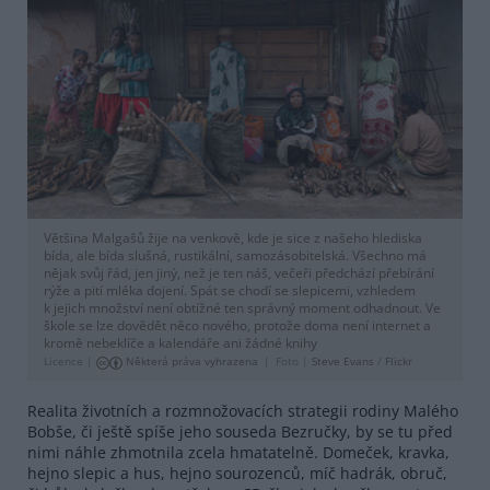
Většina Malgašů žije na venkově, kde je sice z našeho hlediska
bída, ale bída slušná, rustikální, samozásobitelská. Všechno má
nějak svůj řád, jen jiný, než je ten náš, večeři předchází přebírání
rýže a pití mléka dojení. Spát se chodí se slepicemi, vzhledem
k jejich množství není obtížné ten správný moment odhadnout. Ve
škole se lze dovědět něco nového, protože doma není internet a
kromě nebeklíče a kalendáře ani žádné knihy
Licence |
Některá práva vyhrazena
Foto |
Steve Evans
/
Flickr
Realita životních a rozmnožovacích strategii rodiny Malého
Bobše, či ještě spíše jeho souseda Bezručky, by se tu před
nimi náhle zhmotnila zcela hmatatelně. Domeček, kravka,
hejno slepic a hus, hejno sourozenců, míč hadrák, obruč,