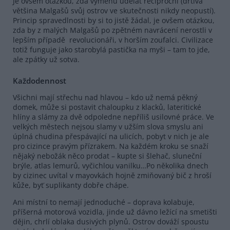
Je ovšem otázkou, zda výměnu udělat reciproční (drtivá
většina Malgašů svůj ostrov ve skutečnosti nikdy neopustí).
Princip spravedlnosti by si to jistě žádal, je ovšem otázkou,
zda by z malých Malgašů po zpětném navrácení nerostli v
lepším případě revolucionáři, v horším zoufalci. Civilizace
totiž funguje jako starobylá pastička na myši – tam to jde,
ale zpátky už sotva.
Každodennost
Všichni mají střechu nad hlavou – kdo už nemá pěkný
domek, může si postavit chaloupku z klacků, lateritické
hlíny a slámy za dvě odpoledne nepříliš usilovné práce. Ve
velkých městech nejsou slamy v užším slova smyslu ani
úplná chudina přespávající na ulicích, pobyt v nich je ale
pro cizince pravým přízrakem. Na každém kroku se snaží
nějaký nebožák něco prodat – kupte si šlehač, sluneční
brýle, atlas lemurů, vyčichlou vanilku…Po několika dnech
by cizinec uvítal v mayovkách hojně zmiňovaný bič z hroší
kůže, byť suplikanty dobře chápe.
Ani místní to nemají jednoduché – doprava kolabuje,
příšerná motorová vozidla, jinde už dávno ležící na smetišti
dějin, chrlí oblaka dusivých plynů. Ostrov dováží spoustu