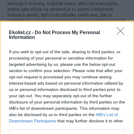
kohouty či krocany, tropické ovoce, děti chycené ptáčky –
stejně jako všude na venkově je tu akutní nedostatek
hotových peněz, byť co do žaludku zatím ano. Zde je
problém jen vyostřený skutečností, že není možno stát celý
den u silnice a doufat, šanci přinášejí jen dva vlaky za den.
Ekolist.cz -
Do Not Process My Personal
Ve statistikách čítáme, že 80 % Malgašů je
Information
nezaměstnaných. Tomu jest rozumět tak, že jen dvacet
procent jich má nějakého zaměstnavatele – ti ostatní jsou
If you wish to opt-out of the sale, sharing to third parties, or
venkovští samozásobitelé s kouskem pole, pár slípkami a
processing of your personal or sensitive information for
v případě zámožnosti i nějakým tím dobytkem – i plantáží
s vanilkou, kávou, čajem a olejovými palmami je jen málo.
targeted advertising by us, please use the below opt-out
Ač to u nás vypadá poměrně utěšeněji, má Madagaskar
section to confirm your selection. Please note that after your
možná větší perspektivu, než si myslíme, lépe řečeno
opt-out request is processed you may continue seeing
startuje tam, kde my kdysi.
interest-based ads based on personal information utilized by
us or personal information disclosed to third parties prior to
Jistě, může se to nějak zaseknout a země se dostane na
your opt-out. You may separately opt-out of the further
haitskou cestu, z níž není zřejmě úniku, ale možná už
disclosure of your personal information by third parties on the
napřesrok tam Číňané přeloží v rámci outsourcingu nějaké
fabriky. Započne průmyslová revoluce, tak asi jako v Evropě
IAB’s list of downstream participants. This information may
v roce 1830. I madagaskarská populace tu dobu připomíná
also be disclosed by us to third parties on the
IAB’s List of
a mnohokrát jsem si na ostrově na
Bídníky
Victora Huga či
Downstream Participants
that may further disclose it to other
Tajnosti pařížské
Eugena Sue vzpomněl. Tak se dostanou
third parties.
Malgaši zvolna na naši dějinnou trajektorii – představa, že