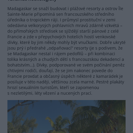
Madagaskar se snaží budovat i plážové resorty a ostrov Île
Sainte-Marie připomíná sen francouzského středního
úředníka o tropickém ráji. I průmysl prostituční v zemi
odedávna velkorysých pohlavních mravů zdárně vzkvétá –
do přímořských středisek se sjíždějí starší pánové z celé
Francie a zde v přepychových hotelích hostí venkovské
dívky, které by jim někdy mohly být vnučkami. Dobře ukryté
jsou prý i předrahé „odpaňovací“ resorty (je s podivem, že
se Madagaskar nestal i rájem pedofilů – při kombinaci
tolika krásných a chudých dětí s francouzskou dekadencí a
bohatstvím…). Dívky, podporované ve svém počínání peněz
chtivými rodiči, doufají, že se jim nakonec povede do
Francie provdat a občasný úspěch některé z kamarádek je
posiluje v této naději, většinou zcela marné. Pestré plakáty
hrozí sexuálním turistům, kteří se zapomenou
s nezletilými, léty vězení a nucených prací.