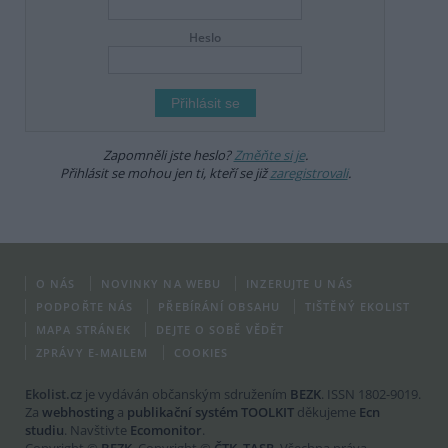
Heslo
Zapomněli jste heslo?
Změňte si je
.
Přihlásit se mohou jen ti, kteří se již
zaregistrovali
.
O NÁS
NOVINKY NA WEBU
INZERUJTE U NÁS
PODPOŘTE NÁS
PŘEBÍRÁNÍ OBSAHU
TIŠTĚNÝ EKOLIST
MAPA STRÁNEK
DEJTE O SOBĚ VĚDĚT
ZPRÁVY E-MAILEM
COOKIES
Ekolist.cz
je vydáván občanským sdružením
BEZK
. ISSN 1802-9019.
Za
webhosting
a
publikační systém TOOLKIT
děkujeme
Ecn
studiu
. Navštivte
Ecomonitor
.