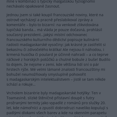
mne v kombinaci s typicky malgašskou fyziognomií
nechávalo opakovaně žasnout.
Jednou jsem si také koupil francouzské noviny, které na
ostrově vycházejí a pracně přeslabikoval zprávy a
komentáře – bylo to bizarní: na venkově zlikvidována
lupičská banda… má vláda je pouze dočasná, prohlásil
současný prezident…jakýsi místní odchovanec
francouzského kulturního dědictví popisuje kulinární
radosti madagaskarské vysočiny: jak krásné je zastřelit si
bekasínu či zdivočelého králíka! Ale nejsou-li náhodou, i
krmená husička či poulard je účinně nahradí – a co teprve
ráčkové z horských potůčků a chutné bobule z buše! Budilo
to dojem, že nejsme v zemi, kde většina lidí sní o pár
hrstech rýže. Mé velmi lámané znalosti francouzštiny mi
bohužel neumožňovaly smysluplně pohovořit
s madagaskarským intelektuálstvem – jistě se tam někde
schází a rokuje…
Vrcholem bizarérie byly madagaskarské hotýlky: Ten v
Toamasině, slizké štěničné přístavní doupě s futry
prožranými termity jako vypadlé z románů pro služky 20.
let, kde námořníci a zpustlí dobrodruzi naveliko kopulují s
padlými dívkami všech barev a kde na okenním parapetu