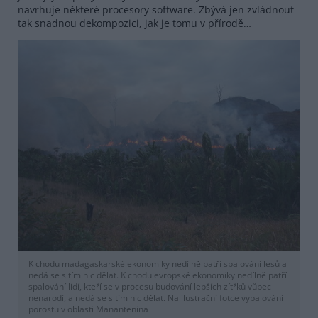
navrhuje některé procesory software. Zbývá jen zvládnout
tak snadnou dekompozici, jak je tomu v přírodě…
K chodu madagaskarské ekonomiky nedílně patří spalování lesů a
nedá se s tím nic dělat. K chodu evropské ekonomiky nedílně patří
spalování lidí, kteří se v procesu budování lepších zítřků vůbec
nenarodí, a nedá se s tím nic dělat. Na ilustrační fotce vypalování
porostu v oblasti Manantenina