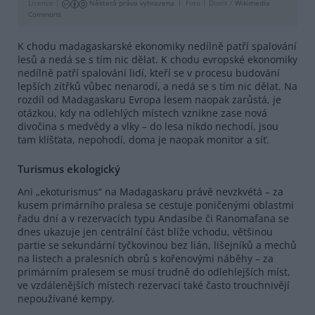
Licence |
Některá práva vyhrazena
Foto |
Diorit /
Wikimedia
Commons
K chodu madagaskarské ekonomiky nedílně patří spalování
lesů a nedá se s tím nic dělat. K chodu evropské ekonomiky
nedílně patří spalování lidí, kteří se v procesu budování
lepších zítřků vůbec nenarodí, a nedá se s tím nic dělat. Na
rozdíl od Madagaskaru Evropa lesem naopak zarůstá, je
otázkou, kdy na odlehlých místech vznikne zase nová
divočina s medvědy a vlky – do lesa nikdo nechodí, jsou
tam klíšťata, nepohodí, doma je naopak monitor a síť.
Turismus ekologický
Ani „ekoturismus“ na Madagaskaru právě nevzkvétá – za
kusem primárního pralesa se cestuje poničenými oblastmi
řadu dní a v rezervacích typu Andasibe či Ranomafana se
dnes ukazuje jen centrální část blíže vchodu, většinou
partie se sekundární tyčkovinou bez lián, lišejníků a mechů
na listech a pralesních obrů s kořenovými náběhy – za
primárním pralesem se musí trudně do odlehlejších míst,
ve vzdálenějších místech rezervací také často trouchnivějí
nepoužívané kempy.