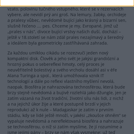
a dřevo a pasou v nich krávy. Mají sice dostávat, teoreticky
vzato, polovinu tučného vstupného, které se v rezervacích
vybere, ale nevidí prý ani groš. Na lemury, žabky, orchideje
a pralesy vůbec, nevědomě bující jako krásný a bizarní sen,
slušně řečeno …. pes. Chceme je my, Evropané, jimž už
„prales v nás“, divoce bující vrstvy našich duší, dochází –
ještě v 18.století se nám zdál prales nezajímavý a šeredný
a ideálem byla geometricky zastříhávaná zahrada.
Za každou umlklou cikádu se rozezvučí jeden nový
kompaktní disk. Člověk a jeho svět je jakýsi grandiózní a
hrozný pokus o sebereflexi hmoty, celý proces je
neuvěřitelně bolestivý a svého vrcholu dosáhl asi v éře
Alana Turinga a spol., která umožňovala vznik IT
technologií a dále po reflexi vlastního myšlení nevolá,
naopak. Biosféra je nahrazována technosférou, která bude
brzy stejně nevědomá a bujivě rozlehlá jako džungle, jen je
zatím vázaná na život tradiční, životní sílu nás lidi, z nichž
a na jejichž úkor žije a které postupně brzdí v jejich
reprodukci až k nule – Madagaskar je zatím v prvním
stádiu, kdy se lidé ještě množí, v jakési „zkoušce ohněm“ se
vypaluje nevědomá a nereflektovaná biosféra a nahrazuje
se technosférou, o níž si zatím myslíme, že jí rozumíme a
jsme jejími pány – brzy se nám však vysmekne: už teď