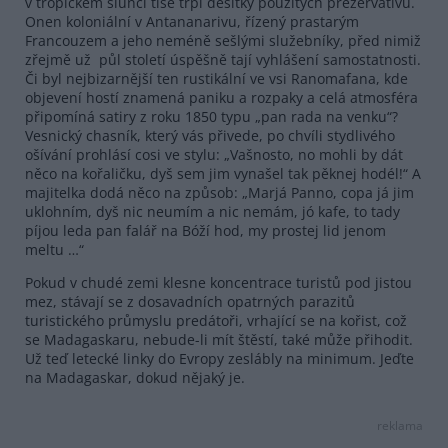
v tropickém slunci tiše trpí desítky použitých prezervativů.
Onen koloniální v Antananarivu, řízený prastarým
Francouzem a jeho neméně sešlými služebníky, před nimiž
zřejmě už půl století úspěšně tají vyhlášení samostatnosti.
Či byl nejbizarnější ten rustikální ve vsi Ranomafana, kde
objevení hostí znamená paniku a rozpaky a celá atmosféra
připomíná satiry z roku 1850 typu „pan rada na venku“?
Vesnický chasník, který vás přivede, po chvíli stydlivého
ošívání prohlásí cosi ve stylu: „Vašnosto, no mohli by dát
něco na kořaličku, dyš sem jim vynašel tak pěknej hodél!“ A
majitelka dodá něco na způsob: „Marjá Panno, copa já jim
uklohním, dyš nic neumím a nic nemám, jó kafe, to tady
píjou leda pan falář na Bóží hod, my prostej lid jenom
meltu …“
Pokud v chudé zemi klesne koncentrace turistů pod jistou
mez, stávají se z dosavadních opatrných parazitů
turistického průmyslu predátoři, vrhající se na kořist, což
se Madagaskaru, nebude-li mít štěstí, také může přihodit.
Už teď letecké linky do Evropy zeslábly na minimum. Jeďte
na Madagaskar, dokud nějaký je.
reklama