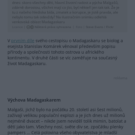
dnes: skoro všechny děti, hlavní životní radost a pýcha Malgašů,
zdárně dorostou, všichni mají co jíst, byť někteří jen tak tak. Že je
tu z našeho hlediska bída, zmatek a korupce, je jistě pravda, ale
nebylo tomu tak odevždy? Na ilustračním snímku odlehlá
venkovská oblast Madagaskaru
Licence |
Některá práva vyhrazena
Foto |
Steve Evans
/
Flickr
V
prvním díle
svého cestopisu o Madagaskaru se biolog a
esejista Stanislav Komárek věnoval především popisu
přírody a společnosti tohoto ostrova u afrického
kontinentu. V druhé části se víc zaměřuje na současný
život Madagaskaru.
reklama
Výchova Madagaskarem
Malgaši, jichž bylo na počátku 20. století asi šest milionů,
zažívají velikou populační explozi a je jich dnes už milionů
nejméně dvacet – nikde jsem neviděl tolik mimin, batolat a
dětí jako tam. Všechny nosí, světe div se, zpočátku plenky
pampers … Celá polovina všeho obyvatelstva je mladší