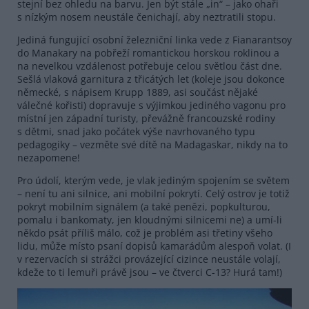
stejní bez ohledu na barvu. Jen být stále „in“ – jako ohaři
s nízkým nosem neustále čenichají, aby neztratili stopu.
Jediná fungující osobní železniční linka vede z Fianarantsoy
do Manakary na pobřeží romantickou horskou roklinou a
na nevelkou vzdálenost potřebuje celou světlou část dne.
Sešlá vlaková garnitura z třicátých let (koleje jsou dokonce
německé, s nápisem Krupp 1889, asi součást nějaké
válečné kořisti) dopravuje s výjimkou jediného vagonu pro
místní jen západní turisty, převážně francouzské rodiny
s dětmi, snad jako počátek výše navrhovaného typu
pedagogiky – vezměte své dítě na Madagaskar, nikdy na to
nezapomene!
Pro údolí, kterým vede, je vlak jediným spojením se světem
– není tu ani silnice, ani mobilní pokrytí. Celý ostrov je totiž
pokryt mobilním signálem (a také penězi, popkulturou,
pomalu i bankomaty, jen kloudnými silnicemi ne) a umí-li
někdo psát příliš málo, což je problém asi třetiny všeho
lidu, může místo psaní dopisů kamarádům alespoň volat. (I
v rezervacích si strážci provázející cizince neustále volají,
kdeže to ti lemuři právě jsou – ve čtverci C-13? Hurá tam!)