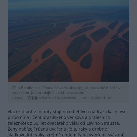
Záliv Bombetoka. Zbarvená voda ukazuje, jak obrovské množství
sedimentu je z erodujících půd splavováno
Licence |
Některá práva vyhrazena
Foto |
oledoe
/
Flickr
Vláček dlouhé minuty stojí na odlehlých nádražíčkách, vše
připomíná líčení brazilského venkova a pralesních
železniček z 30. let dvacátého věku od Léviho-Strausse.
Ženy nabízejí různá uvařená jídla, raky a drobné
sladkovodní rybky, zřejmě endemity na vymření, svázané