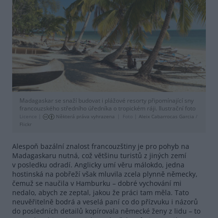
Madagaskar se snaží budovat i plážové resorty připomínající sny
francouzského středního úředníka o tropickém ráji. Ilustrační foto
Licence |
Některá práva vyhrazena
Foto |
Aleix Cabarrocas Garcia
/
Flickr
Alespoň bazální znalost francouzštiny je pro pohyb na
Madagaskaru nutná, což většinu turistů z jiných zemí
v posledku odradí. Anglicky umí věru málokdo, jedna
hostinská na pobřeží však mluvila zcela plynně německy,
čemuž se naučila v Hamburku – dobré vychování mi
nedalo, abych ze zeptal, jakou že práci tam měla. Tato
neuvěřitelně bodrá a veselá paní co do přízvuku i názorů
do posledních detailů kopírovala německé ženy z lidu – to