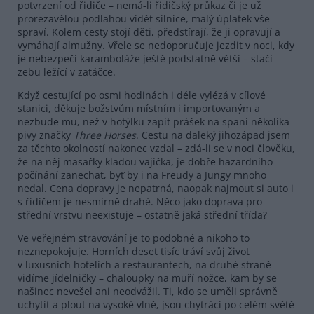
potvrzení od řidiče – nemá-li řidičský průkaz či je už
prorezavělou podlahou vidět silnice, malý úplatek vše
spraví. Kolem cesty stojí děti, předstírají, že ji opravují a
vymáhají almužny. Vřele se nedoporučuje jezdit v noci, kdy
je nebezpečí karamboláže ještě podstatně větší – stačí
zebu ležící v zatáčce.
Když cestující po osmi hodinách i déle vylézá v cílové
stanici, děkuje božstvům místním i importovaným a
nezbude mu, než v hotýlku zapít prášek na spaní několika
pivy značky
Three Horses
. Cestu na daleký jihozápad jsem
za těchto okolností nakonec vzdal – zdá-li se v noci člověku,
že na něj masařky kladou vajíčka, je dobře hazardního
počínání zanechat, byť by i na Freudy a Jungy mnoho
nedal. Cena dopravy je nepatrná, naopak najmout si auto i
s řidičem je nesmírně drahé. Něco jako doprava pro
střední vrstvu neexistuje – ostatně jaká střední třída?
Ve veřejném stravování je to podobné a nikoho to
neznepokojuje. Horních deset tisíc tráví svůj život
v luxusních hotelích a restaurantech, na druhé straně
vidíme jídelničky – chaloupky na muří nožce, kam by se
našinec nevešel ani neodvážil. Ti, kdo se uměli správně
uchytit a plout na vysoké vlně, jsou chytráci po celém světě