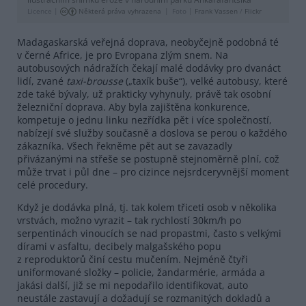
Licence |
Některá práva vyhrazena
Foto |
Frank Vassen
/
Flickr
Madagaskarská veřejná doprava, neobyčejně podobná té
v černé Africe, je pro Evropana zlým snem. Na
autobusových nádražích čekají malé dodávky pro dvanáct
lidí, zvané
taxi-brousse
(„taxík buše“), velké autobusy, které
zde také bývaly, už prakticky vyhynuly, právě tak osobní
železniční doprava. Aby byla zajištěna konkurence,
kompetuje o jednu linku nezřídka pět i více společností,
nabízejí své služby současně a doslova se perou o každého
zákazníka. Všech řekněme pět aut se zavazadly
přivázanými na střeše se postupně stejnoměrně plní, což
může trvat i půl dne – pro cizince nejsrdceryvnější moment
celé procedury.
Když je dodávka plná, tj. tak kolem třiceti osob v několika
vrstvách, možno vyrazit – tak rychlostí 30km/h po
serpentinách vinoucích se nad propastmi, často s velkými
dírami v asfaltu, decibely malgašského popu
z reproduktorů činí cestu mučením. Nejméně čtyři
uniformované složky – policie, žandarmérie, armáda a
jakási další, již se mi nepodařilo identifikovat, auto
neustále zastavují a dožadují se rozmanitých dokladů a