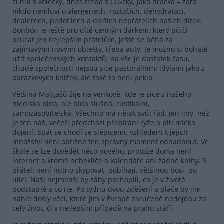
či hůl s kolečky, dnes třeba s CD-čky, jako hračka – zato
nikdo nemluví o alergenech, roztočích, dehydrataci,
dealerech, pedofilech a dalších nepřátelích našich dítek.
Bonbón je ještě pro dítě cenným dárkem, který půjčí
ocucat jen nejlepším přátelům, ještě se běhá za
zajímavými novými objekty, třeba auty. Je možno si bohatě
užít společenských kontaktů, na vše je dostatek času,
chudé společnosti nejsou sice pastorálními idylami jako z
obrázkových knížek, ale také to není peklo.
Většina Malgašů žije na venkově, kde je sice z našeho
hlediska bída, ale bída slušná, rustikální,
samozásobitelská. Všechno má nějak svůj řád, jen jiný, než
je ten náš, večeři předchází přebírání rýže a pití mléka
dojení. Spát se chodí se slepicemi, vzhledem k jejich
množství není obtížné ten správný moment odhadnout. Ve
škole se lze dovědět něco nového, protože doma není
internet a kromě nebeklíče a kalendáře ani žádné knihy. S
přáteli není nutno skypovat, pobíhají, většinou bosi, po
ulici. Naši nejmenší by záhy pochopili, co je v životě
podstatné a co ne. Po týdnu dvou zděšení a pláče by jim
náhle došly věci, které jim v Evropě zaručeně nedojdou za
celý život, či v nejlepším případě na prahu stáří.