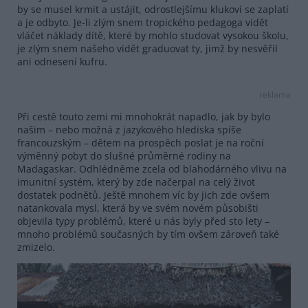
by se musel krmit a ustájit, odrostlejšímu klukovi se zaplatí
a je odbyto. Je-li zlým snem tropického pedagoga vidět
vláčet náklady dítě, které by mohlo studovat vysokou školu,
je zlým snem našeho vidět graduovat ty, jimž by nesvěřil
ani odnesení kufru.
reklama
Při cestě touto zemi mi mnohokrát napadlo, jak by bylo
našim – nebo možná z jazykového hlediska spíše
francouzským – dětem na prospěch poslat je na roční
výměnný pobyt do slušné průměrné rodiny na
Madagaskar. Odhlédněme zcela od blahodárného vlivu na
imunitní systém, který by zde načerpal na celý život
dostatek podnětů. Ještě mnohem víc by jich zde ovšem
natankovala mysl, která by ve svém novém působišti
objevila typy problémů, které u nás byly před sto lety –
mnoho problémů současných by tím ovšem zároveň také
zmizelo.