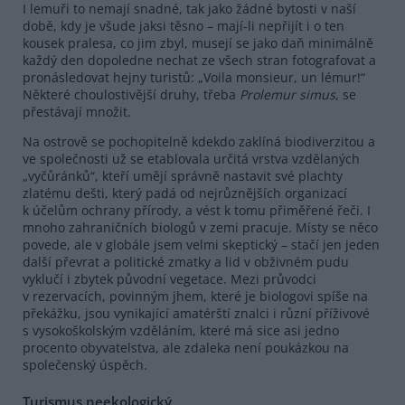
I lemuři to nemají snadné, tak jako žádné bytosti v naší
době, kdy je všude jaksi těsno – mají-li nepřijít i o ten
kousek pralesa, co jim zbyl, musejí se jako daň minimálně
každý den dopoledne nechat ze všech stran fotografovat a
pronásledovat hejny turistů: „Voila monsieur, un lémur!“
Některé choulostivější druhy, třeba
Prolemur simus
, se
přestávají množit.
Na ostrově se pochopitelně kdekdo zaklíná biodiverzitou a
ve společnosti už se etablovala určitá vrstva vzdělaných
„vyčůránků“, kteří umějí správně nastavit své plachty
zlatému dešti, který padá od nejrůznějších organizací
k účelům ochrany přírody, a vést k tomu přiměřené řeči. I
mnoho zahraničních biologů v zemi pracuje. Místy se něco
povede, ale v globále jsem velmi skeptický – stačí jen jeden
další převrat a politické zmatky a lid v obživném pudu
vyklučí i zbytek původní vegetace. Mezi průvodci
v rezervacích, povinným jhem, které je biologovi spíše na
překážku, jsou vynikající amatérští znalci i různí příživové
s vysokoškolským vzděláním, které má sice asi jedno
procento obyvatelstva, ale zdaleka není poukázkou na
společenský úspěch.
Turismus neekologický