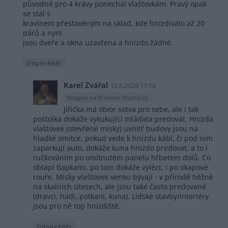
původně pro 4 krávy ponechal vlaštovkám. Pravý opak
se stal s
kravínem přestavěným na sklad, kde hnízdívalo až 20
párů a nyní
jsou dveře a okna uzavřena a hnízdo žádné.
Odpovědět
Karel Zvářal
12.6.2026 11:18
Reaguje na Břetislav Machaček
Jiřička má otvor sotva pro sebe, ale i tak
poštolka dokáže vykukující mláďata predovat. Hnízda
vlaštovek (otevřené misky) uvnitř budovy jsou na
hladké omítce, pokud vede k hnízdu kábl, či pod ním
zaparkují auto, dokáže kuna hnízdo predovat, a to i
ručkováním po omítnutém panelu hřbetem dolů. Co
oblapí tlapkami, po tom dokáže vylézt, i po okapové
rouře. Misky vlaštovek venku bývají - v přírodě běžně
na skalních útesech, ale jsou také často predované
(dravci, hadi, potkani, kuna). Lidské stavby/interiéry
jsou pro ně top hnízdiště.
Odpovědět