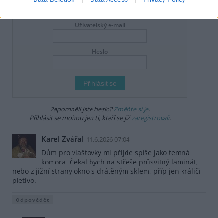
DO DISKUZE SE MŮŽETE ZAPOJIT PO PŘIHLÁŠENÍ
Uživatelský e-mail
Heslo
Zapomněli jste heslo?
Změňte si je
.
Přihlásit se mohou jen ti, kteří se již
zaregistrovali
.
Karel Zvářal
11.6.2026 07:04
Dům pro vlaštovky mi přijde spíše jako temná
komora. Čekal bych na střeše průsvitný laminát,
nebo z jižní strany okno s drátěným sklem, příp jen králičí
pletivo.
Odpovědět