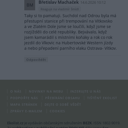
Břetislav Machaček
14.6.2026 10:12
BM
Reaguje na vladimír šmídl
Taky si to pamatuji. Suchdol nad Odrou byla má
přestupní stanice při trempování na Vítkovsko
a ve Zlatém Dole jsme se loučili, když jsme se
rozjížděli do celé republiky. Bejvávalo, když
jsem kamarádil s místními koňáky a rok co rok
jezdil do Vlkovic na Hubertovské Western jízdy
a nebo přepadení parního vlaku Ostrava- Vítkov.
Odpovědět
O NÁS
NOVINKY NA WEBU
INZERUJTE U NÁS
PODPOŘTE NÁS
PŘEBÍRÁNÍ OBSAHU
TIŠTĚNÝ EKOLIST
MAPA STRÁNEK
DEJTE O SOBĚ VĚDĚT
ZPRÁVY E-MAILEM
COOKIES
Ekolist.cz
je vydáván občanským sdružením
BEZK
. ISSN 1802-9019.
Za
webhosting
a
publikační systém TOOLKIT
děkujeme
Ecn