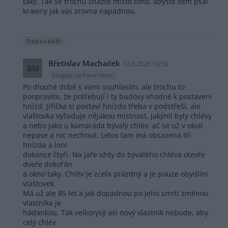
taky. Tak se trochu snažte místo toho, abyste sem psal
kraviny jak vás zrovna napadnou.
Odpovědět
Břetislav Machaček
12.6.2026 10:56
BM
Reaguje na Pavel Hanzl
Po dlouhé době s vámi souhlasím, ale trochu to
poopravím, že potřebují i ty budovy vhodné k postavení
hnízd. Jiřička si postaví hnízdo třeba v podstřeší, ale
vlaštovka vyžaduje nějakou místnost, jakými byly chlévy
a nebo jako u kamaráda bývalý chlév, ač se už v okolí
nepase a nic nechová. Letos tam má obsazena tři
hnízda a loni
dokonce čtyři. Na jaře vždy do bývalého chléva otevře
dveře dokořán
a okno taky. Chlév je zcela prázdný a je pouze obydlím
vlaštovek.
Má už ale 85 let a jak dopadnou po jeho smrti změnou
vlastníka je
hádankou. Tak velkorysý asi nový vlastník nebude, aby
celý chlév