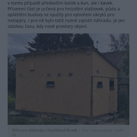
v tomto případě především koček a kun, ale i kavek.
Přízemní část je určená pro hnízdění vlaštovek, půda a
opláštění budovy se využily pro vytvoření úkrytů pro
netopýry. I pro ně bylo totiž nutné zajistit náhradu. Je jen
otázkou času, kdy nové prostory objeví.
Dům pro vlaštovky v Havlíčkově Brodě
Foto |
Václav Hlaváč / AOPK
ČR