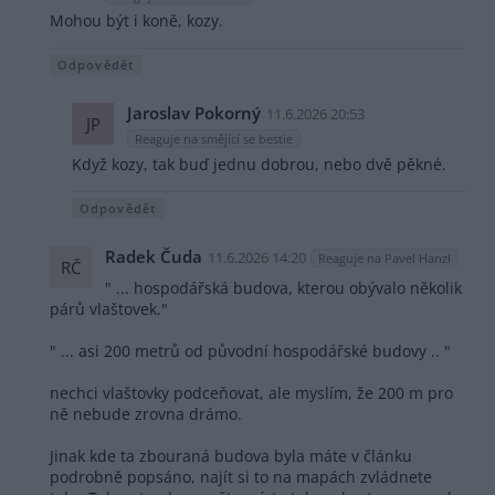
Mohou být i koně, kozy.
Odpovědět
Jaroslav Pokorný
11.6.2026 20:53
JP
Reaguje na smějící se bestie
Když kozy, tak buď jednu dobrou, nebo dvě pěkné.
Odpovědět
Radek Čuda
11.6.2026 14:20
Reaguje na Pavel Hanzl
RČ
" ... hospodářská budova, kterou obývalo několik
párů vlaštovek."
" ... asi 200 metrů od původní hospodářské budovy .. "
nechci vlaštovky podceňovat, ale myslím, že 200 m pro
ně nebude zrovna drámo.
Jinak kde ta zbouraná budova byla máte v článku
podrobně popsáno, najít si to na mapách zvládnete