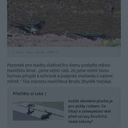
Foto |
Václav Hlaváč / AOPK ČR
Pozemek pro stavbu vlaštovčího domu poskytlo město
Havlíčkův Brod. „Jsme velmi rádi, že jsme mohli touto
formou přispět k ochraně a podpoře vlaštovek v našem
městě,“ říká starosta Havlíčkova Brodu Zbyněk Stejskal.
Přečtěte si také |
Každá skleněná plocha je
pro ptáky rizikem. Co
říkají o zabezpečení skel
před nárazy živočichů
české zákony?