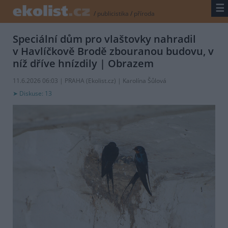
☰
/
publicistika
/
příroda
Speciální dům pro vlaštovky nahradil
v Havlíčkově Brodě zbouranou budovu, v
níž dříve hnízdily
| Obrazem
11.6.2026 06:03 | PRAHA (
Ekolist.cz
) | Karolína Šůlová
Diskuse: 13