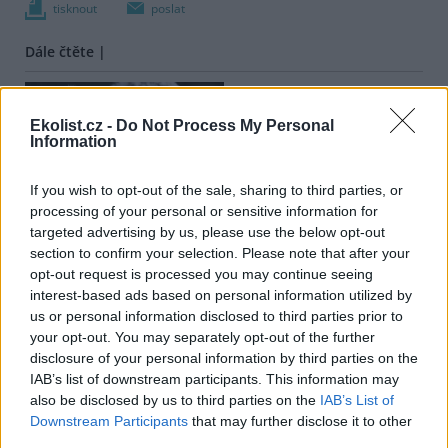
tisknout
poslat
Dále čtěte |
Sokolí rekord: V Jeseníkách
Ekolist.cz -
Do Not Process My Personal
vyvedli 46 mláďat
Information
Záchranné stanice přijaly v
If you wish to opt-out of the sale, sharing to third parties, or
létě 36 mladých čápů,
processing of your personal or sensitive information for
poukazují na nástrahy
targeted advertising by us, please use the below opt-out
civilizace
section to confirm your selection. Please note that after your
opt-out request is processed you may continue seeing
Na budově úřadu Prahy 4
interest-based ads based on personal information utilized by
hnízdí poštolky, lidé by na
us or personal information disclosed to third parties prior to
mláďata neměli sahat
your opt-out. You may separately opt-out of the further
disclosure of your personal information by third parties on the
IAB’s list of downstream participants. This information may
Další články autora |
also be disclosed by us to third parties on the
IAB’s List of
Downstream Participants
that may further disclose it to other
Sokolí rekord: V Jeseníkách
third parties.