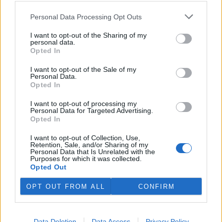
vyvedli 46 mláďat
Personal Data Processing Opt Outs
I want to opt-out of the Sharing of my
personal data.
Bobři dokážou udržet vodu i
Opted In
ve vyprahlé krajině
I want to opt-out of the Sale of my
Personal Data.
Nepřenášejte raky jinam.
Opted In
Dobře míněná pomoc za
nízkých průtoků jim může
I want to opt-out of processing my
ublížit
Personal Data for Targeted Advertising.
Opted In
reklama
I want to opt-out of Collection, Use,
Retention, Sale, and/or Sharing of my
Personal Data that Is Unrelated with the
Online diskuse
Purposes for which it was collected.
Opted Out
Redakce Ekolistu vítá čtenářské názory, komentáře a postřehy. Tím,
že zde publikujete svůj příspěvek, se ale zároveň zavazujete
OPT OUT FROM ALL
CONFIRM
dodržovat
pravidla diskuse
. V případě porušení si redakce
vyhrazuje právo smazat diskusní příspěvěk
Všechny komentáře (13)
Data Deletion
Data Access
Privacy Policy