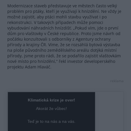
Modernizace staveb představuje ve městech často velký
problém pro ptáky, kteří je využívají k hnízdění. Ne vždy je
možné zajistit, aby ptáci mohli stavbu využívat i po
rekonstrukci. V takových případech může pomoci
vybudování náhradních hnízdišť. „Pokud vím, jde o první
dům pro vlaštovky v České republice. Proto jsme návrh od
počátku konzultovali s odborníky z Agentury ochrany
přírody a krajiny ČR. Víme, že se rozsáhlá bytová výstavba
na ploše původního zemědělského areálu dotýká místní
přírody, jsme proto rádi, že se podařilo zajistit vlaštovkám
nové místo pro hnízdění,“ řekl investor developerského
projektu Adam Hlaváč.
reklama