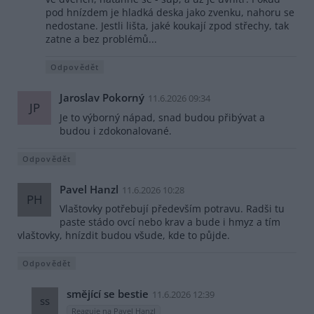
pod hnízdem je hladká deska jako zvenku, nahoru se
nedostane. Jestli lišta, jaké koukají zpod střechy, tak
zatne a bez problémů...
Odpovědět
Jaroslav Pokorný
11.6.2026 09:34
JP
Je to výborný nápad, snad budou přibývat a
budou i zdokonalované.
Odpovědět
Pavel Hanzl
11.6.2026 10:28
PH
Vlaštovky potřebují především potravu. Radši tu
paste stádo ovcí nebo krav a bude i hmyz a tím
vlaštovky, hnízdit budou všude, kde to půjde.
Odpovědět
smějící se bestie
11.6.2026 12:39
ss
Reaguje na Pavel Hanzl