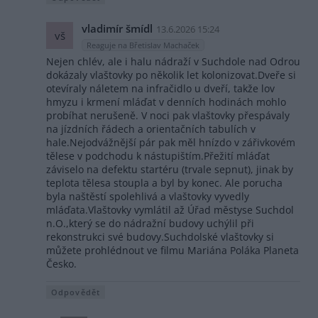
vladimír šmídl
13.6.2026 15:24
vš
Reaguje na Břetislav Machaček
Nejen chlév, ale i halu nádraží v Suchdole nad Odrou
dokázaly vlaštovky po několik let kolonizovat.Dveře si
otevíraly náletem na infračidlo u dveří, takže lov
hmyzu i krmení mláďat v denních hodinách mohlo
probíhat nerušeně. V noci pak vlaštovky přespávaly
na jízdních řádech a orientačních tabulích v
hale.Nejodvážnější pár pak měl hnízdo v zářivkovém
tělese v podchodu k nástupištím.Přežití mláďat
záviselo na defektu startéru (trvale sepnut), jinak by
teplota tělesa stoupla a byl by konec. Ale porucha
byla naštěstí spolehlivá a vlaštovky vyvedly
mláďata.Vlaštovky vymlátil až Úřad městyse Suchdol
n.O.,který se do nádražní budovy uchýlil při
rekonstrukci své budovy.Suchdolské vlaštovky si
můžete prohlédnout ve filmu Mariána Poláka Planeta
Česko.
Odpovědět