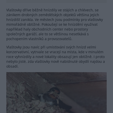
Vlaštovky dříve běžně hnízdily ve stájích a chlévech, se
zánikem drobných zemědělských objektů většina jejich
hnízdišť zanikla. Ve městech jsou podmínky pro vlaštovky
mimořádně obtížné. Pokoušejí se ke hnízdění využívat
například haly obchodních center nebo prostory
společných garáží, ale to se většinou nesetkává s
pochopením vlastníků a provozovatelů.
Vlaštovky jsou navíc při umísťování svých hnízd velmi
konzervativní, vytrvale se vracejí na místa, kde v minulém
roce vyhnízdily a nové lokality obsazují jen obtížně. I proto
nebylo jisté, zda vlaštovky nově nabídnuté obydlí najdou a
obsadí.