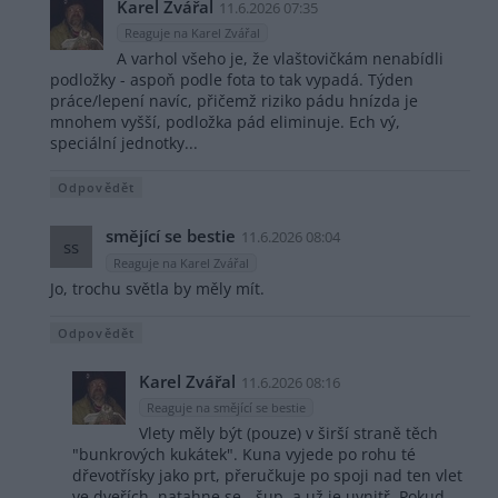
Karel Zvářal
11.6.2026 07:35
Reaguje na Karel Zvářal
A varhol všeho je, že vlaštovičkám nenabídli
podložky - aspoň podle fota to tak vypadá. Týden
práce/lepení navíc, přičemž riziko pádu hnízda je
mnohem vyšší, podložka pád eliminuje. Ech vý,
speciální jednotky...
Odpovědět
smějící se bestie
11.6.2026 08:04
ss
Reaguje na Karel Zvářal
Jo, trochu světla by měly mít.
Odpovědět
Karel Zvářal
11.6.2026 08:16
Reaguje na smějící se bestie
Vlety měly být (pouze) v širší straně těch
"bunkrových kukátek". Kuna vyjede po rohu té
dřevotřísky jako prt, přeručkuje po spoji nad ten vlet
ve dveřích, natahne se - šup, a už je uvnitř. Pokud