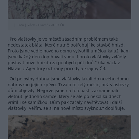
Foto |
Václav Hlaváč / AOPK ČR
„Pro vlaštovky je ve městě zásadním problémem také
nedostatek bláta, které nutně potřebují ke stavbě hnízd.
Proto jsme vedle nového domu vytvořili umělou kaluž, kam
jsme každý den doplňovali vodu. I proto vlaštovky zvládly
postavit nové hnízdo za pouhých pět dnů,“ říká Václav
Hlaváč z Agentury ochrany přírody a krajiny ČR.
„Od poloviny dubna jsme vlaštovky lákali do nového domu
nahrávkou jejich zpěvu. Trvalo to celý měsíc, než vlaštovky
dům objevily. Nejprve jsme na fotopasti zaznamenali
vlétnutí jednoho samce, který se ale po několika dnech
vrátil i se samičkou. Dům pak začaly navštěvovat i další
vlaštovky. Věřím, že si na nové místo zvyknou,“ doplňuje.