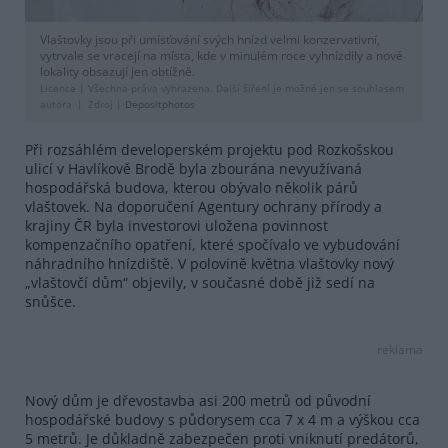
Vlaštovky jsou při umísťování svých hnízd velmi konzervativní,
vytrvale se vracejí na místa, kde v minulém roce vyhnízdily a nové
lokality obsazují jen obtížně.
Licence |
Všechna práva vyhrazena. Další šíření je možné jen se souhlasem
autora
Zdroj |
Depositphotos
Při rozsáhlém developerském projektu pod Rozkošskou
ulicí v Havlíkově Brodě byla zbourána nevyužívaná
hospodářská budova, kterou obývalo několik párů
vlaštovek. Na doporučení Agentury ochrany přírody a
krajiny ČR byla investorovi uložena povinnost
kompenzačního opatření, které spočívalo ve vybudování
náhradního hnízdiště. V polovině května vlaštovky nový
„vlaštovčí dům“ objevily, v současné době již sedí na
snůšce.
reklama
Nový dům je dřevostavba asi 200 metrů od původní
hospodářské budovy s půdorysem cca 7 x 4 m a výškou cca
5 metrů. Je důkladně zabezpečen proti vniknutí predátorů,