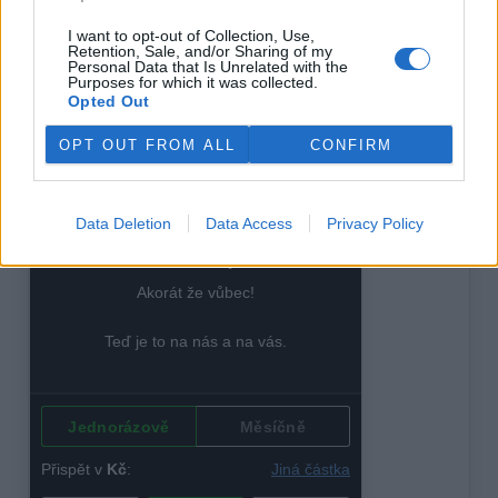
LeftoverSwap
.
I want to opt-out of Collection, Use,
Konec plýtvání s potravinami tedy nemusí vůbec znamenat
Retention, Sale, and/or Sharing of my
Personal Data that Is Unrelated with the
jen ten známý a často neoblíbený příkaz: dojídej!
Purposes for which it was collected.
Novoroční předsevzetí může stejně tak dobře znít: měj
Opted Out
přehled, co skladuješ v ledničce a ve spíži. Nebo vař a
sdílej!
OPT OUT FROM ALL
CONFIRM
reklama
Data Deletion
Data Access
Privacy Policy