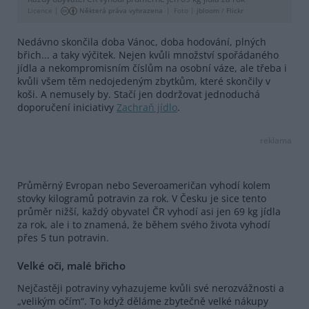
Licence |
Některá práva vyhrazena
Foto |
jbloom
/
Flickr
Nedávno skončila doba Vánoc, doba hodování, plných
břich... a taky výčitek. Nejen kvůli množství spořádaného
jídla a nekompromisním číslům na osobní váze, ale třeba i
kvůli všem těm nedojedeným zbytkům, které skončily v
koši. A nemusely by. Stačí jen dodržovat jednoduchá
doporučení iniciativy
Zachraň jídlo
.
reklama
Průměrný Evropan nebo Severoameričan vyhodí kolem
stovky kilogramů potravin za rok. V Česku je sice tento
průměr nižší, každý obyvatel ČR vyhodí asi jen 69 kg jídla
za rok, ale i to znamená, že během svého života vyhodí
přes 5 tun potravin.
Velké oči, malé břicho
Nejčastěji potraviny vyhazujeme kvůli své nerozvážnosti a
„velikým očím“. To když děláme zbytečně velké nákupy