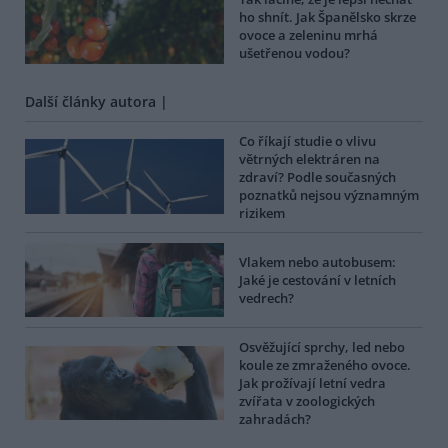
ho shnít. Jak Španělsko skrze
ovoce a zeleninu mrhá
ušetřenou vodou?
Další články autora |
Co říkají studie o vlivu
větrných elektráren na
zdraví? Podle současných
poznatků nejsou významným
rizikem
Vlakem nebo autobusem:
Jaké je cestování v letních
vedrech?
Osvěžující sprchy, led nebo
koule ze zmraženého ovoce.
Jak prožívají letní vedra
zvířata v zoologických
zahradách?