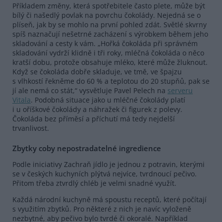
Příkladem změny, která spotřebitele často plete, může být
bílý či našedlý povlak na povrchu čokolády. Nejedná se o
plíseň, jak by se mohlo na první pohled zdát. Světlé skvrny
spíš naznačují nešetrné zacházení s výrobkem během jeho
skladování a cesty k vám. „Hořká čokoláda při správném
skladování vydrží klidně i tři roky, mléčná čokoláda o něco
kratší dobu, protože obsahuje mléko, které může žluknout.
Když se čokoláda dobře skladuje, ve tmě, ve špajzu
s vlhkostí řekněme do 60 % a teplotou do 20 stupňů, pak se
jí ale nemá co stát,“ vysvětluje Pavel Pelech na
serveru
Vitala
. Podobná situace jako u mléčné čokolády platí
i u oříškové čokolády a náhražek či figurek z polevy.
Čokoláda bez příměsí a příchutí má tedy nejdelší
trvanlivost.
Zbytky coby nepostradatelné ingredience
Podle iniciativy Zachraň jídlo je jednou z potravin, kterými
se v českých kuchyních plýtvá nejvíce, tvrdnoucí pečivo.
Přitom třeba ztvrdlý chléb je velmi snadné využít.
Každá národní kuchyně má spoustu receptů, které počítají
s využitím zbytků. Pro některé z nich je navíc vyloženě
nezbytné, aby pečivo bylo tvrdé či okoralé. Například