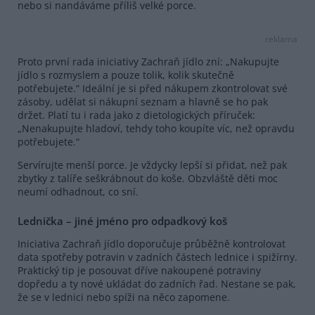
nebo si nandáváme příliš velké porce.
reklama
Proto první rada iniciativy Zachraň jídlo zní: „Nakupujte
jídlo s rozmyslem a pouze tolik, kolik skutečně
potřebujete.“ Ideální je si před nákupem zkontrolovat své
zásoby, udělat si nákupní seznam a hlavně se ho pak
držet. Platí tu i rada jako z dietologických příruček:
„Nenakupujte hladoví, tehdy toho koupíte víc, než opravdu
potřebujete.“
Servírujte menší porce. Je vždycky lepší si přidat, než pak
zbytky z talíře seškrábnout do koše. Obzvláště děti moc
neumí odhadnout, co sní.
Lednička – jiné jméno pro odpadkový koš
Iniciativa Zachraň jídlo doporučuje průběžně kontrolovat
data spotřeby potravin v zadních částech lednice i spižírny.
Praktický tip je posouvat dříve nakoupené potraviny
dopředu a ty nové ukládat do zadních řad. Nestane se pak,
že se v lednici nebo spíži na něco zapomene.