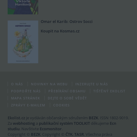
Omar el Karib: Ostrov Socci
Koupit na Kosmas.cz
O NÁS
NOVINKY NA WEBU
INZERUJTE U NÁS
PODPOŘTE NÁS
PŘEBÍRÁNÍ OBSAHU
TIŠTĚNÝ EKOLIST
MAPA STRÁNEK
DEJTE O SOBĚ VĚDĚT
ZPRÁVY E-MAILEM
COOKIES
Ekolist.cz
je vydáván občanským sdružením
BEZK
. ISSN 1802-9019.
Za
webhosting
a
publikační systém TOOLKIT
děkujeme
Ecn
studiu
. Navštivte
Ecomonitor
.
Copyright ©
BEZK
. Copyright ©
ČTK
,
TASR
. Všechna práva