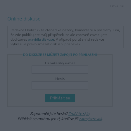
reklama
Online diskuse
Redakce Ekolistu vítá čtenářské názory, komentáře a postřehy. Tím,
že zde publikujete svůj příspěvek, se ale zároveň zavazujete
dodržovat
pravidla diskuse
. V případě porušení si redakce
vyhrazuje právo smazat diskusní příspěvěk
DO DISKUZE SE MŮŽETE ZAPOJIT PO PŘIHLÁŠENÍ
Uživatelský e-mail
Heslo
Zapomněli jste heslo?
Změňte si je
.
Přihlásit se mohou jen ti, kteří se již
zaregistrovali
.