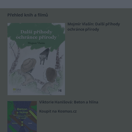
Přehled knih a filmů
Mojmír Vlašín: Další příhody
ochránce přírody
Viktorie Hanišová: Beton a hlína
Koupit na Kosmas.cz