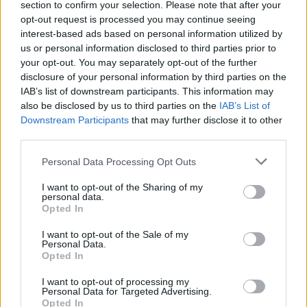
section to confirm your selection. Please note that after your
opt-out request is processed you may continue seeing
interest-based ads based on personal information utilized by
us or personal information disclosed to third parties prior to
your opt-out. You may separately opt-out of the further
Když už nemůžete, o jídlo se podělte
disclosure of your personal information by third parties on the
Licence |
Některá práva vyhrazena
Foto |
stacey shintani
/
IAB’s list of downstream participants. This information may
Flickr.com
also be disclosed by us to third parties on the
IAB’s List of
Downstream Participants
that may further disclose it to other
Hledá se hladovec. Zn.: Spěchá!
third parties.
O přebytky jídla se lze samozřejmě podělit. Ať už s věčně
Personal Data Processing Opt Outs
hladovými přáteli, sousedy nebo potřebnými z našeho
města.
I want to opt-out of the Sharing of my
personal data.
V zahraničí dokonce existují mobilní aplikace, přes které
Opted In
lze nabídnout nadbytečné porce nebo přebytečný obsah
ledničky, třeba před dovolenou, hladovému obyvateli třeba
I want to opt-out of the Sale of my
z druhého konce města.
Personal Data.
Opted In
V Německu si lidé mohou jídlo předávat přes aplikaci
Food
Sharing
. Používá ji už 28 tisíc lidí, kterým se podařilo před
I want to opt-out of processing my
vyhozením zachránit už 23 tun potravin. Ve Spojených
Personal Data for Targeted Advertising.
státech funguje podobná aplikace pod názvem
Opted In