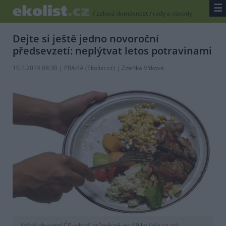
☰
/
zelená domácnost
/
rady a návody
Dejte si ještě jedno novoroční
předsevzetí: neplýtvat letos potravinami
10.1.2014 08:30 | PRAHA (
Ekolist.cz
) | Zdeňka Vítková
Každý obyvatel ČR vyhodí průměrně jen 69 kg jídla za rok