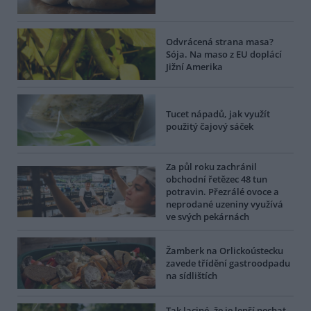
Odvrácená strana masa?
Sója. Na maso z EU doplácí
Jižní Amerika
Tucet nápadů, jak využít
použitý čajový sáček
Za půl roku zachránil
obchodní řetězec 48 tun
potravin. Přezrálé ovoce a
neprodané uzeniny využívá
ve svých pekárnách
Žamberk na Orlickoústecku
zavede třídění gastroodpadu
na sídlištích
Tak laciné, že je lepší nechat