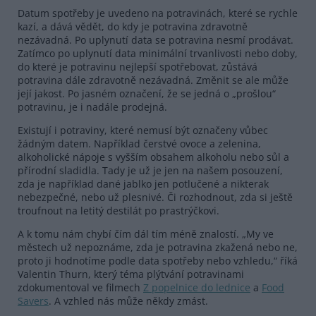
Datum spotřeby je uvedeno na potravinách, které se rychle
kazí, a dává vědět, do kdy je potravina zdravotně
nezávadná. Po uplynutí data se potravina nesmí prodávat.
Zatímco po uplynutí data minimální trvanlivosti nebo doby,
do které je potravinu nejlepší spotřebovat, zůstává
potravina dále zdravotně nezávadná. Změnit se ale může
její jakost. Po jasném označení, že se jedná o „prošlou“
potravinu, je i nadále prodejná.
Existují i potraviny, které nemusí být označeny vůbec
žádným datem. Například čerstvé ovoce a zelenina,
alkoholické nápoje s vyšším obsahem alkoholu nebo sůl a
přírodní sladidla. Tady je už je jen na našem posouzení,
zda je například dané jablko jen potlučené a nikterak
nebezpečné, nebo už plesnivé. Či rozhodnout, zda si ještě
troufnout na letitý destilát po prastrýčkovi.
A k tomu nám chybí čím dál tím méně znalostí. „My ve
městech už nepoznáme, zda je potravina zkažená nebo ne,
proto ji hodnotíme podle data spotřeby nebo vzhledu,“ říká
Valentin Thurn, který téma plýtvání potravinami
zdokumentoval ve filmech
Z popelnice do lednice
a
Food
Savers
. A vzhled nás může někdy zmást.