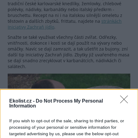
tradiční české karlovarské knedlíky, žemlovky, chlebové
polévky, nádivky, karbanátky nebo italský předkrm -
bruschettu. Recept na ni i na italskou silnější omeletu z
těstovin a dalších zbytků, frittatu, najdete na
stránkách
Iniciativy Zachraň jídlo
.
Snažte se také využívat všechny části zvířat. Odřezky,
vnitřnosti, dokonce i kosti se dají použít na vývary nebo
omáčky. Navíc se dají zamrazit, a tak ušetřit za bujony, zní
další tip Iniciativy Zachraň jídlo. Zbytky již uvařeného masa
se dají snadno zrecyklovat v karbanátcích, nádivkách či
salátech.
Ekolist.cz -
Do Not Process My Personal
Information
If you wish to opt-out of the sale, sharing to third parties, or
processing of your personal or sensitive information for
targeted advertising by us, please use the below opt-out