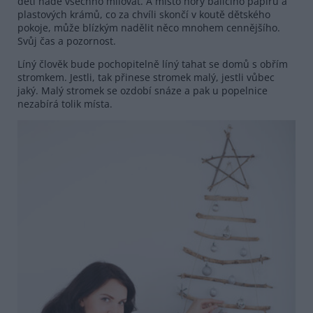
děti nade všechno milovat. A místo hory balicího papíru a
plastových krámů, co za chvíli skončí v koutě dětského
pokoje, může blízkým nadělit něco mnohem cennějšího.
Svůj čas a pozornost.
Líný člověk bude pochopitelně líný tahat se domů s obřím
stromkem. Jestli, tak přinese stromek malý, jestli vůbec
jaký. Malý stromek se ozdobí snáze a pak u popelnice
nezabírá tolik místa.