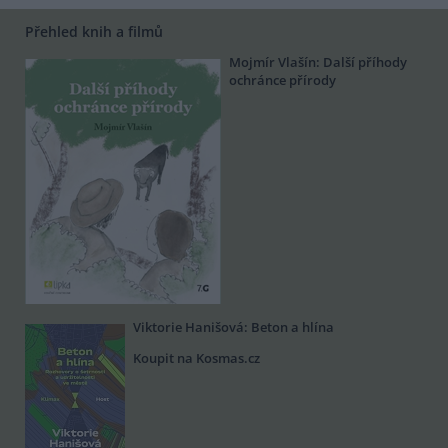
Přehled knih a filmů
Mojmír Vlašín: Další příhody
ochránce přírody
Viktorie Hanišová: Beton a hlína
Koupit na Kosmas.cz