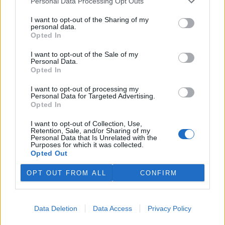
Personal Data Processing Opt Outs
I want to opt-out of the Sharing of my
personal data.
Opted In
I want to opt-out of the Sale of my
Personal Data.
Opted In
I want to opt-out of processing my
Personal Data for Targeted Advertising.
Opted In
Zdeňka Vítková a Martin Mach Ondřej
I want to opt-out of Collection, Use,
Retention, Sale, and/or Sharing of my
Personal Data that Is Unrelated with the
tisknout
poslat
Purposes for which it was collected.
Opted Out
Dále čtěte |
OPT OUT FROM ALL
CONFIRM
Pět rad, jak správně nakrmit
zvířata v zimě
Data Deletion
Data Access
Privacy Policy