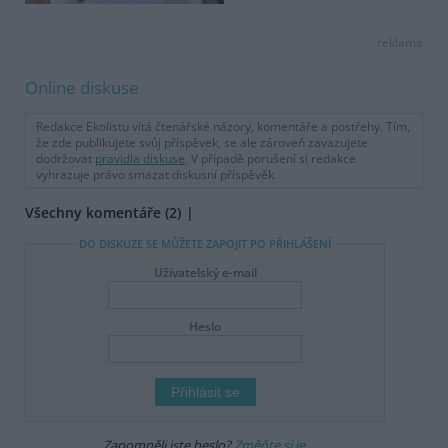
reklama
Online diskuse
Redakce Ekolistu vítá čtenářské názory, komentáře a postřehy. Tím,
že zde publikujete svůj příspěvek, se ale zároveň zavazujete
dodržovat
pravidla diskuse
. V případě porušení si redakce
vyhrazuje právo smazat diskusní příspěvěk
Všechny komentáře (2)
DO DISKUZE SE MŮŽETE ZAPOJIT PO PŘIHLÁŠENÍ
Uživatelský e-mail
Heslo
Zapomněli jste heslo?
Změňte si je
.