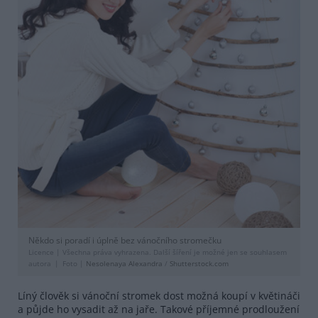
Někdo si poradí i úplně bez vánočního stromečku
Licence |
Všechna práva vyhrazena. Další šíření je možné jen se souhlasem
autora
Foto |
Nesolenaya Alexandra
/
Shutterstock.com
Líný člověk si vánoční stromek dost možná koupí v květináči
a půjde ho vysadit až na jaře. Takové příjemné prodloužení