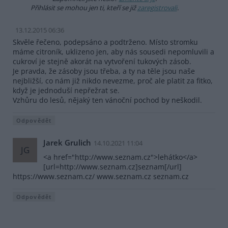
Přihlásit se mohou jen ti, kteří se již
zaregistrovali
.
13.12.2015 06:36
Skvěle řečeno, podepsáno a podtrženo. Místo stromku
máme citroník, uklizeno jen, aby nás sousedi nepomluvili a
cukroví je stejně akorát na vytvoření tukových zásob.
Je pravda, že zásoby jsou třeba, a ty na těle jsou naše
nejbližší, co nám již nikdo nevezme, proč ale platit za fitko,
když je jednoduší nepřežrat se.
Vzhůru do lesů, nějaký ten vánoční pochod by neškodil.
Odpovědět
Jarek Grulich
14.10.2021 11:04
JG
<a href="http://www.seznam.cz">lehátko</a>
[url=http://www.seznam.cz]seznam[/url]
https://www.seznam.cz/ www.seznam.cz seznam.cz
Odpovědět