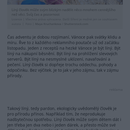
Líný člověk může svým blízkým nadělit něco mnohem cennějšího
než věci. Svůj čas a pozornost
Licence |
Všechna práva vyhrazena. Další šíření je možné jen se souhlasem
autora
Foto |
Maya Kruchankova
/
Shutterstock.com
Čas adventu je dobou rozjímaní, Vánoce pak svátky klidu a
míru. Řve to z každého reklamního poutače už od začátku
listopadu. Jeden z receptů na hezké Vánoce je být líný. Být
líný na nákupní běsnění. Být líný na prohlížení slevových
serverů. Být líný na nesmyslné uklízení, navařování a
pečení. Líný člověk si dopřeje trochu oddechu, pohody a
odpočinku. Bez výčitek. Je to jak v jeho zájmu, tak v zájmu
přírody.
reklama
Takový líný, tedy pardon, ekologicky uvědomělý člověk je
pro přírodu přínos. Například tím, že neprodukuje
nadbytečnou spotřebu. Líný člověk může svým dětem dát i
jen třeba jen dva nebo i jeden dárek, a přesto může své