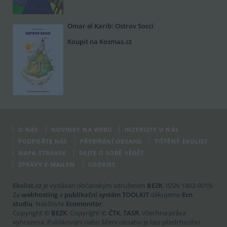
Omar el Karib: Ostrov Socci
Koupit na Kosmas.cz
O NÁS
NOVINKY NA WEBU
INZERUJTE U NÁS
PODPOŘTE NÁS
PŘEBÍRÁNÍ OBSAHU
TIŠTĚNÝ EKOLIST
MAPA STRÁNEK
DEJTE O SOBĚ VĚDĚT
ZPRÁVY E-MAILEM
COOKIES
Ekolist.cz
je vydáván občanským sdružením
BEZK
. ISSN 1802-9019.
Za
webhosting
a
publikační systém TOOLKIT
děkujeme
Ecn
studiu
. Navštivte
Ecomonitor
.
Copyright ©
BEZK
. Copyright ©
ČTK
,
TASR
. Všechna práva
vyhrazena. Publikování nebo šíření obsahu je bez předchozího