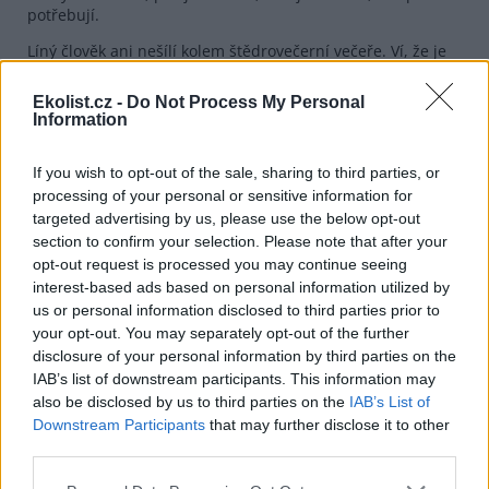
potřebují.
Líný člověk ani nešílí kolem štědrovečerní večeře. Ví, že je
dobré se hezky se svými blízkými najíst, ale na přípravu
vánoční žranice je líný.
Ekolist.cz -
Do Not Process My Personal
Information
Líný člověk ušetřený čas tráví se svými blízkými, s rodinou,
s přáteli. Musí jim jen vymluvit, aby na poslední chvíli
neodběhli koupit ještě další dárek, protože jim operátor
If you wish to opt-out of the sale, sharing to third parties, or
poslal slevový kupon. Líný člověk je líný podporovat
processing of your personal or sensitive information for
konzum. Jde mu o klid, mír a přírodu.
targeted advertising by us, please use the below opt-out
section to confirm your selection. Please note that after your
reklama
opt-out request is processed you may continue seeing
interest-based ads based on personal information utilized by
us or personal information disclosed to third parties prior to
your opt-out. You may separately opt-out of the further
disclosure of your personal information by third parties on the
IAB’s list of downstream participants. This information may
also be disclosed by us to third parties on the
IAB’s List of
Downstream Participants
that may further disclose it to other
third parties.