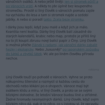
vánočních svátků. A nebo ještě líněji:
jen si stromek půjčí a
po Vánocích vrátí
. A někdy to jde úplně bez koupeného
stromečku. Prostě si líný člověk o vánocích pomalu zajde
na vycházku do lesa a tam si stromek najde a ozdobí
jablky. A nebo si poradí
takto. Zcela beze stromku
.
I dárky jsou lepší, když jsou malé a když jich je málo.
Kvantita není kvalita. Dárky líný člověk balí zásadně do
starých kalendářů, krabic nebo map, protože je příliš líný
na to jít koupit zbrusu nový balicí papír z Číny. Líný člověk
si možná přečte
článek s radami, jak vánoční dárky zabalit
hezky i ekologicky
. Nebo „luxusněji“
po japonském způsobu
do šátků a zbytků látek
. Víc ale po líném člověku příroda
nechce.
reklama
Líný člověk touží po pohodě o Vánocích. Vyhne se proto
nákupnímu šílenství a rozmyslí si každou cestu do
obchodů nebo klikání po e-shopech. Vánoce mají být
svátkem klidu a míru, ví líný člověk, a proto se se svými
blízkými dohodne, že letošní Vánoce budou líné a střídmé.
Žádné hromady nesmyslných dárků. Líný člověk, když svým
blízkým něco dá, pak je to něco, co s jistotou ví, že opravdu