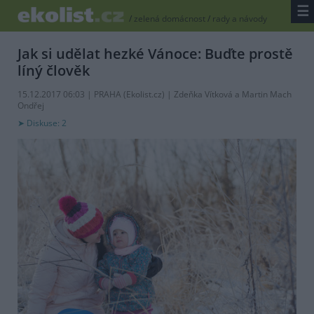
☰
/
zelená domácnost
/
rady a návody
Jak si udělat hezké Vánoce: Buďte prostě
líný člověk
15.12.2017 06:03 | PRAHA (
Ekolist.cz
) | Zdeňka Vítková a Martin Mach
Ondřej
Diskuse: 2