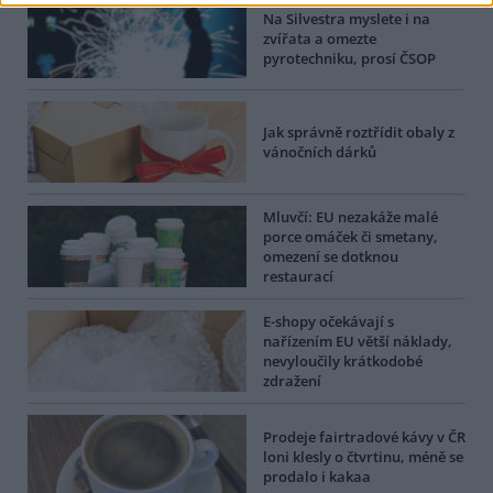
Na Silvestra myslete i na
zvířata a omezte
pyrotechniku, prosí ČSOP
Jak správně roztřídit obaly z
vánočních dárků
Mluvčí: EU nezakáže malé
porce omáček či smetany,
omezení se dotknou
restaurací
E-shopy očekávají s
nařízením EU větší náklady,
nevyloučily krátkodobé
zdražení
Prodeje fairtradové kávy v ČR
loni klesly o čtvrtinu, méně se
prodalo i kakaa