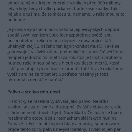
obnovitelným zdrojem energie: vznikalo před 300 miliony
lety a když tedy chvilku počkáme, bude zase zpátky. Tak
nějak ale tušíme, že tolik času tu nemáme. S rašelinou je to
podobné.
Je pravda výrazně mladší: většina její evropských depozic
spadá svým vznikem 9000 let nazpátek (ve světě jsou
pochopitelně i rekordmani, depozice dosahující stáří
uhelných slojí. Z něčeho ten lignit vznikat musí.). Také se
„obnovuje“, v závislosti na podmínkách stanoviště většinou
tempem jednoho milimetru za rok. Což je trochu problém:
hutnou rašelinnou pánev s hloubkou deseti metrů, která
jistě pamatuje i první lovce mamutů, totiž hravě dokážeme
vytěžit ani ne za třicet let. Spotřeba rašeliny je totiž
ohromná a neustále narůstá.
Palivo a stelivo minulosti
Historicky se rašelina využívala jako palivo. Nepříliš
kvalitní, ale zato levné a dostupné. Zvlášť v oblastech, kde
si lidé nemohli dovolit hýřit. Například v Čechách se boom
rašelinného otopu pojí s rozmachem sklářských hutí na
Šumavě: když jste obklopeni blaty a močály, snadno vám
přijde tento zdroj paliva nevyčerpatelný. Trvalo to jen pár