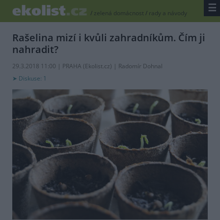
☰
/
zelená domácnost
/
rady a návody
Rašelina mizí i kvůli zahradníkům. Čím ji
nahradit?
29.3.2018 11:00 | PRAHA (
Ekolist.cz
) | Radomír Dohnal
Diskuse: 1