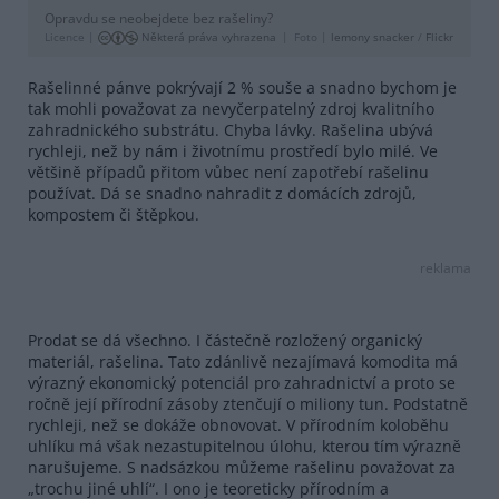
Opravdu se neobejdete bez rašeliny?
Licence |
Některá práva vyhrazena
Foto |
lemony snacker
/
Flickr
Rašelinné pánve pokrývají 2 % souše a snadno bychom je
tak mohli považovat za nevyčerpatelný zdroj kvalitního
zahradnického substrátu. Chyba lávky. Rašelina ubývá
rychleji, než by nám i životnímu prostředí bylo milé. Ve
většině případů přitom vůbec není zapotřebí rašelinu
používat. Dá se snadno nahradit z domácích zdrojů,
kompostem či štěpkou.
reklama
Prodat se dá všechno. I částečně rozložený organický
materiál, rašelina. Tato zdánlivě nezajímavá komodita má
výrazný ekonomický potenciál pro zahradnictví a proto se
ročně její přírodní zásoby ztenčují o miliony tun. Podstatně
rychleji, než se dokáže obnovovat. V přírodním koloběhu
uhlíku má však nezastupitelnou úlohu, kterou tím výrazně
narušujeme. S nadsázkou můžeme rašelinu považovat za
„trochu jiné uhlí“. I ono je teoreticky přírodním a