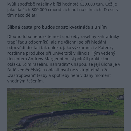
kvůli spotřebě rašeliny blíží hodnotě 630.000 tun. Což je
jako dalších 300.000 čmoudících aut na silnicích. Dá se s
tím něco dělat?
Slibná cesta pro budoucnost: květináče s uhlím
Dlouhodobá neudržitelnost spotřeby rašeliny zahradníky
trápí řadu odborníků, ale ne všichni se při hledání
odpovědi dostali tak daleko, jako výzkumníci z Katedry
rostlinné produkce při Univerzitě v Illinois. Tým vedený
docentem Andrew Margenotem si položil praktickou
otázku, „čím rašelinu nahradit?“ Chápou, že její úloha je v
řadě zemědělských oblastí nyní nezastupitelná a že
„zastropování“ těžby a spotřeby není v daný moment
vhodným řešením.