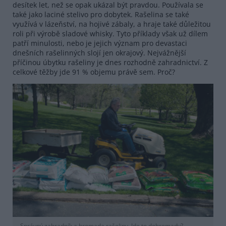
desítek let, než se opak ukázal být pravdou. Používala se
také jako laciné stelivo pro dobytek. Rašelina se také
využívá v lázeňství, na hojivé zábaly, a hraje také důležitou
roli při výrobě sladové whisky. Tyto příklady však už dílem
patří minulosti, nebo je jejich význam pro devastaci
dnešních rašelinných slojí jen okrajový. Nejvážnější
příčinou úbytku rašeliny je dnes rozhodně zahradnictví. Z
celkové těžby jde 91 % objemu právě sem. Proč?
Správný zahradník a hromada rašeliny. Jde to dohromady?