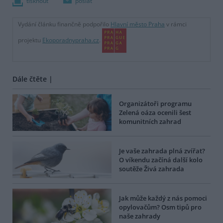
tisknout
poslat
Vydání článku finančně podpořilo
Hlavní město Praha
v rámci
projektu
Ekoporadnypraha.cz
.
Dále čtěte |
Organizátoři programu
Zelená oáza ocenili šest
komunitních zahrad
Je vaše zahrada plná zvířat?
O víkendu začíná další kolo
soutěže Živá zahrada
Jak může každý z nás pomoci
opylovačům? Osm tipů pro
naše zahrady