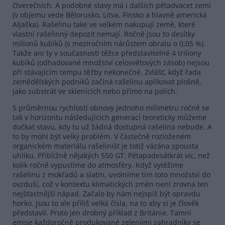
čtverečních. A podobné stavy má i dalších pětadvacet zemí
(v objemu vede Bělorusko, Litva, Finsko a hlavně americká
Aljaška). Rašelinu také ve velkém nakupují země, které
vlastní rašelinný depozit nemají. Ročně jsou to desítky
milionů kubíků (s meziročním nárůstem obratu o 0,05 %).
Takže ani ty v současnosti těžce představitelné 4 triliony
kubíků (odhadované množství celosvětových zásob) nejsou
při stávajícím tempu těžby nekonečné. Zvlášť, když řada
zemědělských podniků začíná rašelinu aplikovat plošně,
jako substrát ve sklenících nebo přímo na polích.
S průměrnou rychlostí obnovy jednoho milimetru ročně se
tak v horizontu následujících generací teoreticky můžeme
dočkat stavu, kdy tu už žádná dostupná rašelina nebude. A
to by mohl být velký problém. V částečně rozloženém
organickém materiálu rašelinišť je totiž vázána spousta
uhlíku. Přibližně nějakých 550 GT. Pětapadesátkrát víc, než
kolik ročně vypustíme do atmosféry. Když vytěžíme
rašelinu z mokřadů a slatin, uvolníme tím toto množství do
ovzduší, což v kontextu klimatických změn není zrovna ten
nejšťastnější nápad. Začalo by nám nejspíš být opravdu
horko. Jsou to ale příliš velká čísla, na to aby si je člověk
představil. Proto jen drobný příklad z Británie. Tamní
emise každoročně produkované zelenými zahradníky se