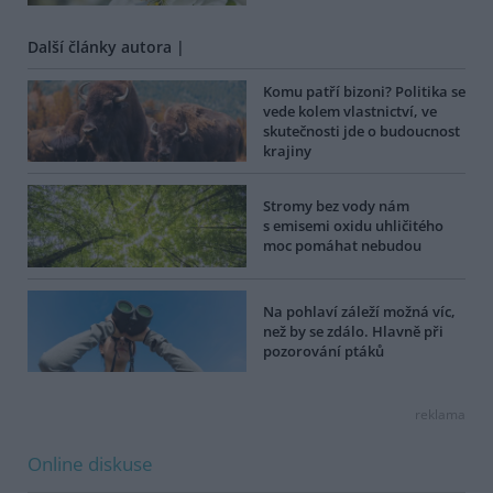
Další články autora |
Komu patří bizoni? Politika se
vede kolem vlastnictví, ve
skutečnosti jde o budoucnost
krajiny
Stromy bez vody nám
s emisemi oxidu uhličitého
moc pomáhat nebudou
Na pohlaví záleží možná víc,
než by se zdálo. Hlavně při
pozorování ptáků
reklama
Online diskuse