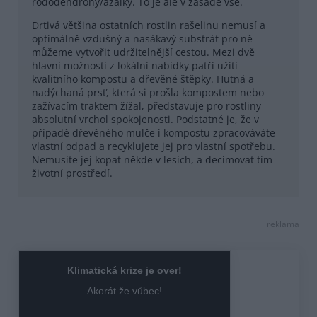
rododendrony/azalky. To je ale v zásadě vše.
Drtivá většina ostatních rostlin rašelinu nemusí a
optimálně vzdušný a nasákavý substrát pro ně
můžeme vytvořit udržitelnější cestou. Mezi dvě
hlavní možnosti z lokální nabídky patří užití
kvalitního kompostu a dřevěné štěpky. Hutná a
nadýchaná prsť, která si prošla kompostem nebo
zažívacím traktem žížal, představuje pro rostliny
absolutní vrchol spokojenosti. Podstatné je, že v
případě dřevěného mulče i kompostu zpracováváte
vlastní odpad a recyklujete jej pro vlastní spotřebu.
Nemusíte jej kopat někde v lesích, a decimovat tím
životní prostředí.
reklama