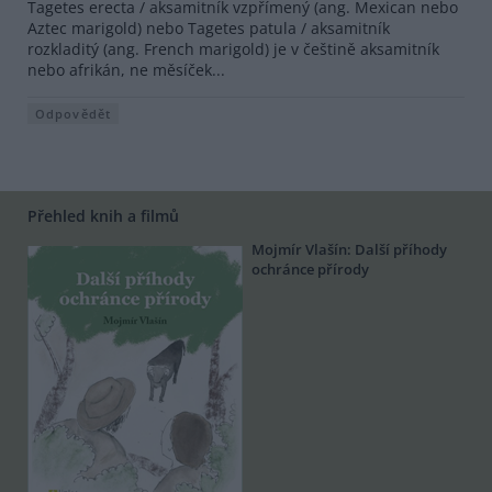
Tagetes erecta / aksamitník vzpřímený (ang. Mexican nebo
Aztec marigold) nebo Tagetes patula / aksamitník
rozkladitý (ang. French marigold) je v češtině aksamitník
nebo afrikán, ne měsíček...
Odpovědět
Přehled knih a filmů
Mojmír Vlašín: Další příhody
ochránce přírody