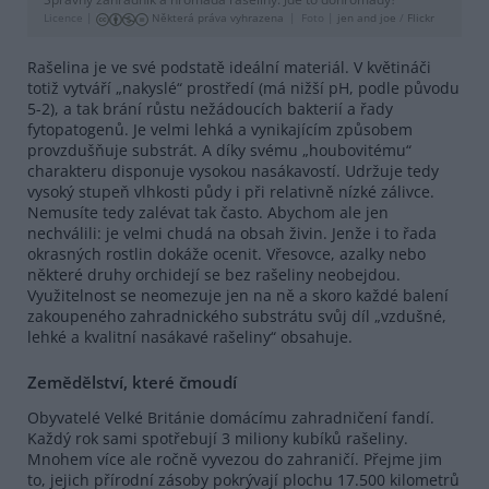
Licence |
Některá práva vyhrazena
Foto |
jen and joe
/
Flickr
Rašelina je ve své podstatě ideální materiál. V květináči
totiž vytváří „nakyslé“ prostředí (má nižší pH, podle původu
5-2), a tak brání růstu nežádoucích bakterií a řady
fytopatogenů. Je velmi lehká a vynikajícím způsobem
provzdušňuje substrát. A díky svému „houbovitému“
charakteru disponuje vysokou nasákavostí. Udržuje tedy
vysoký stupeň vlhkosti půdy i při relativně nízké zálivce.
Nemusíte tedy zalévat tak často. Abychom ale jen
nechválili: je velmi chudá na obsah živin. Jenže i to řada
okrasných rostlin dokáže ocenit. Vřesovce, azalky nebo
některé druhy orchidejí se bez rašeliny neobejdou.
Využitelnost se neomezuje jen na ně a skoro každé balení
zakoupeného zahradnického substrátu svůj díl „vzdušné,
lehké a kvalitní nasákavé rašeliny“ obsahuje.
Zemědělství, které čmoudí
Obyvatelé Velké Británie domácímu zahradničení fandí.
Každý rok sami spotřebují 3 miliony kubíků rašeliny.
Mnohem více ale ročně vyvezou do zahraničí. Přejme jim
to, jejich přírodní zásoby pokrývají plochu 17.500 kilometrů