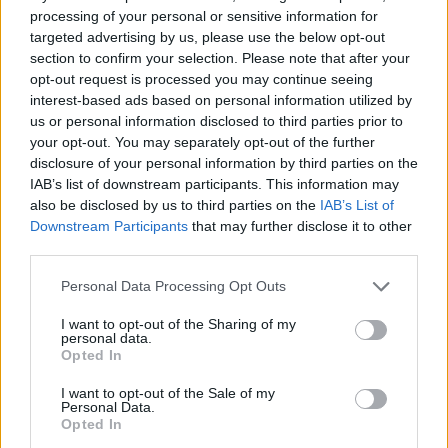
Výstavbu rakovnické čističky bude za Vodní stavby
processing of your personal or sensitive information for
garantovat FCC
targeted advertising by us, please use the below opt-out
27.2.2001 09:00 | RAKOVNÍK (
ČIA
)
section to confirm your selection. Please note that after your
Dokončení rakovnické čistírny odpadních vod bude garantovat
opt-out request is processed you may continue seeing
společnost
FCC
. Ta nahradí původního dodavatele - Vodní stavby,
interest-based ads based on personal information utilized by
který se podle
vedení města
dostal do výrazných finančních potíží.
us or personal information disclosed to third parties prior to
"Kvůli problémům s financováním se dostala stavba do skluzu.
your opt-out. You may separately opt-out of the further
Představitelé FCC nám ale přislíbili, že čistička bude připravena ke
disclosure of your personal information by third parties on the
zkušebnímu provozu do letošního listopadu," potvrdil rakovnický
místostarosta Zdeněk Nejdl.
IAB’s list of downstream participants. This information may
also be disclosed by us to third parties on the
IAB’s List of
Downstream Participants
that may further disclose it to other
O pitné vodě v ČR bez iluzí
third parties.
19.12.2000 16:56 | PRAHA (EkoList)
Za dobu mé práce v českém vodárenství od konce 50. let jsem zažil
Personal Data Processing Opt Outs
platnost čtyř norem pro pitnou vodu. Ta první - ČSN 567900 (1959-
64) měla 36 fyzikálních, chemických, mikrobiálních .... atd.
I want to opt-out of the Sharing of my
ukazatelů. Ta předposlední - ČSN 830611 (1975-91) měla 45
personal data.
ukazatelů a 7 stránek. Ta nyní platná má více než 80 ukazatelů a 21
Opted In
stránek.
I want to opt-out of the Sale of my
Personal Data.
Opted In
Ve Hřensku zprovoznili novou čističku odpadních vod