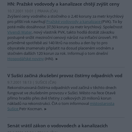
HN: Pražské vodovody a kanalizace chtějí zvýšit ceny
10.7.2001 10:01 | PRAHA (
ČIA
)
Zvýšení ceny vodného a stočného o 2,40 koruny za metr krychlový
pro příští rok navrhují
Pražské vodovody a kanalizace
(PVK). To by
poté mělo dosáhnout 37,50 koruny za metr krychlový. Společnost
Vivendi Water
, nový vlastník PVK, takto hodlá dostát závazku
postupně snížit meziroční cenový nárůst na inflační úroveň. Při
průměrné spotřebě asi 140 litrů na osobu a den by to pro
obyvatele znamenalo připlatit na dosud placeném vodném a
stočném dalších 120 korun za rok. Informují o tom dnešní
Hospodářské noviny
(HN).
V Sušici začíná zkušební provoz čistírny odpadních vod
9.7.2001 18:13 | SUŠICE (
ČIA
)
Rekonstruovaná čistírna odpadních vod začíná v těchto dnech
fungovat ve zkušebním provozu v Sušici. Město na řece Otavě
přímo hradilo přes dvě třetiny z celkových 20 milionů korun
nákladů na rekonstrukci. ČIA o tom informoval
místostarosta
Sušice
Petr Kocman.
Senát vrátil zákon o vodovodech a kanalizacích