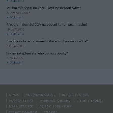
Diskuse: 3
Musím mít revizi na kotel, když ho nepoužívám?
7. listopadu 2016
Diskuse: 1
Přepojení domácí ČOV na obecní kanalizaci: musím?
19. září 2016
Diskuse: 4
Existuje dotace na výměnu starého plynového kotle?
23. října 2015
Jak na zateplení starého domu z opuky?
7. září 2015
Diskuse: 1
O NÁS
NOVINKY NA WEBU
INZERUJTE U NÁS
PODPOŘTE NÁS
PŘEBÍRÁNÍ OBSAHU
TIŠTĚNÝ EKOLIST
MAPA STRÁNEK
DEJTE O SOBĚ VĚDĚT
ZPRÁVY E-MAILEM
COOKIES