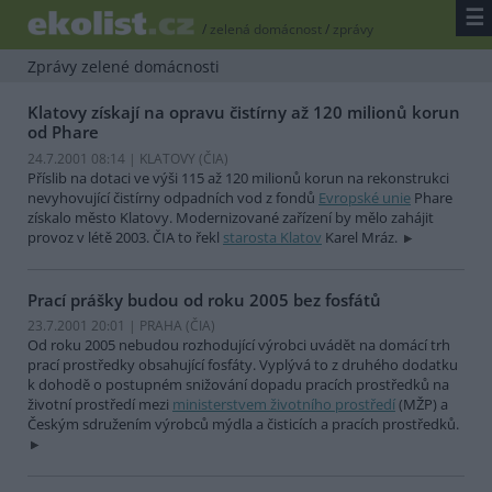
☰
/
zelená domácnost
/
zprávy
Zprávy zelené domácnosti
Klatovy získají na opravu čistírny až 120 milionů korun
od Phare
24.7.2001 08:14 | KLATOVY (
ČIA
)
Příslib na dotaci ve výši 115 až 120 milionů korun na rekonstrukci
nevyhovující čistírny odpadních vod z fondů
Evropské unie
Phare
získalo město Klatovy. Modernizované zařízení by mělo zahájit
provoz v létě 2003. ČIA to řekl
starosta Klatov
Karel Mráz.
Prací prášky budou od roku 2005 bez fosfátů
23.7.2001 20:01 | PRAHA (
ČIA
)
Od roku 2005 nebudou rozhodující výrobci uvádět na domácí trh
prací prostředky obsahující fosfáty. Vyplývá to z druhého dodatku
k dohodě o postupném snižování dopadu pracích prostředků na
životní prostředí mezi
ministerstvem životního prostředí
(MŽP) a
Českým sdružením výrobců mýdla a čisticích a pracích prostředků.