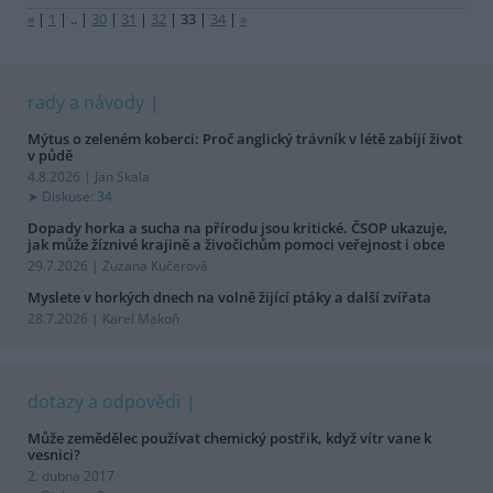
«
|
1
|
..
|
30
|
31
|
32
|
33
|
34
|
»
rady a návody
Mýtus o zeleném koberci: Proč anglický trávník v létě zabíjí život
v půdě
4.8.2026 | Jan Skala
Diskuse: 34
Dopady horka a sucha na přírodu jsou kritické. ČSOP ukazuje,
jak může žíznivé krajině a živočichům pomoci veřejnost i obce
29.7.2026 | Zuzana Kučerová
Myslete v horkých dnech na volně žijící ptáky a další zvířata
28.7.2026 | Karel Makoň
dotazy a odpovědi
Může zemědělec používat chemický postřik, když vítr vane k
vesnici?
2. dubna 2017