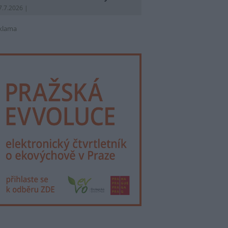
7.7.2026 |
klama