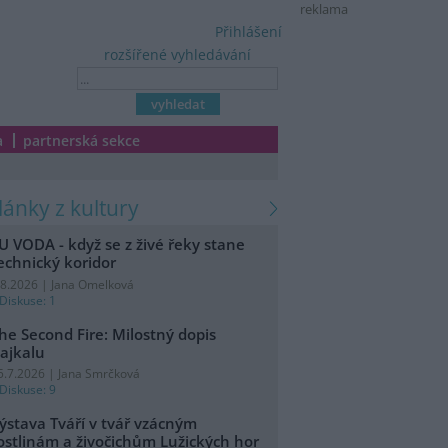
reklama
Přihlášení
rozšířené vyhledávání
a
partnerská sekce
články z kultury
U VODA - když se z živé řeky stane
echnický koridor
.8.2026 | Jana Omelková
Diskuse: 1
he Second Fire: Milostný dopis
ajkalu
5.7.2026 | Jana Smrčková
Diskuse: 9
ýstava Tváří v tvář vzácným
ostlinám a živočichům Lužických hor