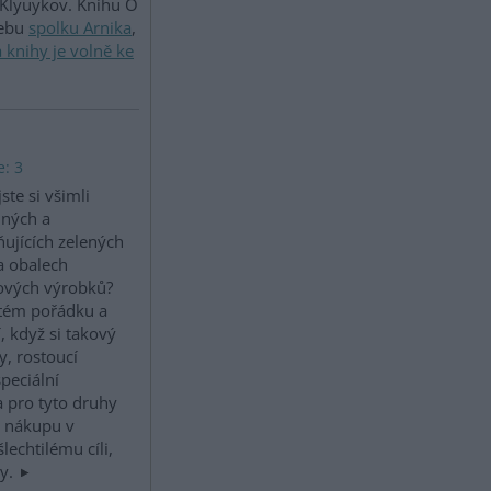
 Klyuykov. Knihu O
webu
spolku Arnika
,
 knihy je volně ke
e: 3
ste si všimli
dných a
ňujících zelených
a obalech
ových výrobků?
stém pořádku a
 když si takový
y, rostoucí
peciální
 pro tyto druhy
i nákupu v
echtilému cíli,
ty.