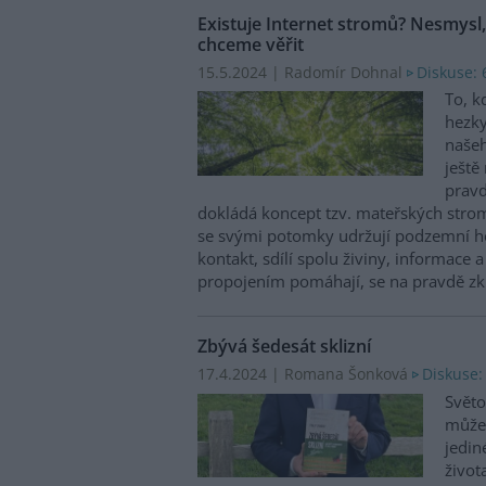
Existuje Internet stromů? Nesmysl
chceme věřit
15.5.2024 | Radomír Dohnal
Diskuse: 
To, k
hezk
našeh
ještě
pravd
dokládá koncept tzv. mateřských strom
se svými potomky udržují podzemní h
kontakt, sdílí spolu živiny, informace 
propojením pomáhají, se na pravdě zk
Zbývá šedesát sklizní
17.4.2024 | Romana Šonková
Diskuse:
Svět
může
jedin
život