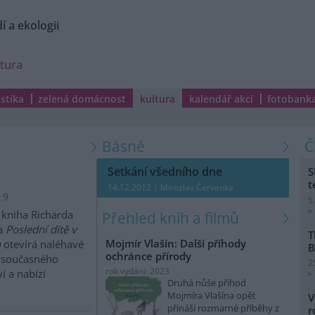
í a ekologii
ltura
istika
zelená domácnost
kultura
kalendář akcí
fotobank
Básně
Setkání všedního dne
S
t
14.12.2012 | Miroslav Červenka
 9
5
kniha Richarda
Přehled knih a filmů
a
Poslední dítě v
T
Mojmír Vlašín: Další příhody
h
otevírá naléhavé
B
ochránce přírody
 současného
2
rok vydání: 2023
ví a nabízí
Druhá nůše příhod
Mojmíra Vlašína opět
V
přináší rozmarné příběhy z
r