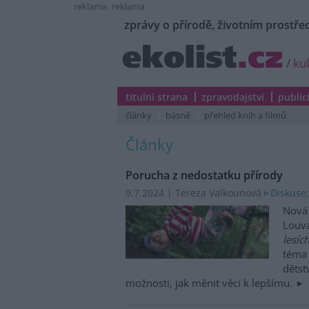
reklama
reklama
zprávy o přírodě, životním prostřed
/
ku
titulní strana
zpravodajství
public
články
básně
přehled knih a filmů
Články
Porucha z nedostatku přírody
9.7.2024 | Tereza Valkounová
Diskuse:
Nová 
Louv
lesíc
téma
dětst
možnosti, jak měnit věci k lepšímu.