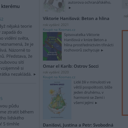
autorova ochranářského,
1
, kterému
re
Viktorie Hanišová: Beton a hlína
62
rok vydání: 2021
dyž nějaká teorie
Koupit na Kosmas.cz
y zapadá do
Spisovatelka Viktorie
o vidění světa,
Hanišová v knize Beton a
 neznamená, že je
hlína prostřednictvím třinácti
ivá. Názorně to
rozhovorů zachycuje
ů. Představa, že
oubovou sítí
Omar el Karib: Ostrov Socci
a vzájemně si
rok vydání: 2020
rátka nezakládá.
Koupit na Kosmas.cz
Lidé žili v minulosti ve
větší pospolitosti, blíže
jeden druhému, v
harmonii se Zemí i
 5
všemi jejími
ovou půdu
me ztratit během
ého lidského
a! S tímhle
Danišovi, Justina a Petr: Svobodná