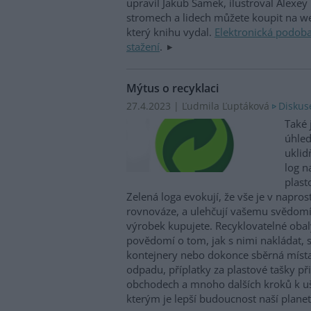
upravil Jakub Samek, ilustroval Alexey
stromech a lidech můžete koupit na 
který knihu vydal.
Elektronická podoba
stažení
.
Mýtus o recyklaci
27.4.2023 | Ľudmila Ľuptáková
Diskus
Také j
úhle
uklid
log n
plast
Zelená loga evokují, že vše je v napro
rovnováze, a ulehčují vašemu svědomí,
výrobek kupujete. Recyklovatelné obal
povědomí o tom, jak s nimi nakládat, s
kontejnery nebo dokonce sběrná místa
odpadu, příplatky za plastové tašky př
obchodech a mnoho dalších kroků k ušl
kterým je lepší budoucnost naší plane