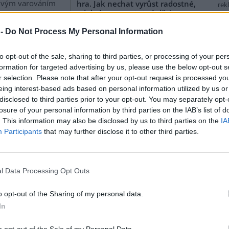
ivým varováním
hra. Jak nechat vyrůst radostné,
rek
odolné a samostatné děti
řečeno, bez půdy
budeme my. Nejen
rok vydání: 2020
 -
Do Not Process My Personal Information
Kniha vám pomůže:
á šedesát sklizní
.
pochopit, proč a v čem
ský průmysl
všem děti potřebují
to opt-out of the sale, sharing to third parties, or processing of your per
svobodnou hru pro svůj
formation for targeted advertising by us, please use the below opt-out s
zdravý rozvoj,
r selection. Please note that after your opt-out request is processed y
 zamyšlení o
Svobodová, Maria Mia: Solfánci a
eing interest-based ads based on personal information utilized by us or
Sluneční královna
disclosed to third parties prior to your opt-out. You may separately opt-
rok vydání: 2020
18
losure of your personal information by third parties on the IAB’s list of
Solfánci jsou malá
. This information may also be disclosed by us to third parties on the
IA
vrtek 12. října
stvoření, jejichž domovem
Participants
that may further disclose it to other third parties.
uje do českých kin
je celý vesmír a jejichž
řádně krásná vize
úkolem je strážit jeho
pické budoucnosti
 Plastic Sky
.
l Data Processing Opt Outs
Palán, Aleš; Šibík, Jan: Raději
zešílet v divočině: Setkání s
šumavskými samotáři
o opt-out of the Sharing of my personal data.
rok vydání: 2018
In
Koupit na Kosmas.cz
Někteří si postavili v lese
vno vyšla na
o opt-out of the Sale of my Personal Data.