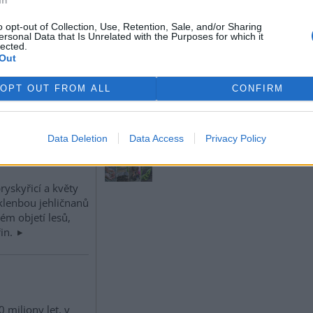
chýši, jiní žijí v maringotkách,
případně na horských
o opt-out of Collection, Use, Retention, Sale, and/or Sharing
samotách.
ersonal Data that Is Unrelated with the Purposes for which it
lected.
Out
Blahušová, Anita: Zahrada žije –
n na znalosti
zahradničíme s dětmi
 složek, ale
OPT OUT FROM ALL
CONFIRM
rok vydání: 2018
eb mezi
Koupit na Kosmas.cz
 přírodou.
Jedinečná, zábavná, naučná!
Odpojte děti od přístrojů a
Data Deletion
Data Access
Privacy Policy
napojte je na přírodu! Užijte
si společně
ryskyřicí a květy
 klenbou jehličnanů
ém objetí lesů,
řin.
 miliony let, v