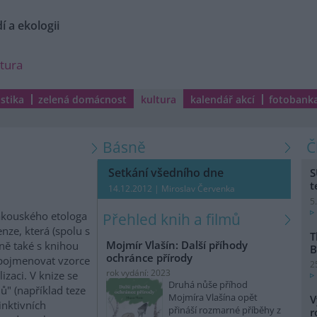
í a ekologii
ltura
istika
zelená domácnost
kultura
kalendář akcí
fotobank
Básně
Setkání všedního dne
S
t
14.12.2012 | Miroslav Červenka
5
rakouského etologa
Přehled knih a filmů
nze, která (spolu s
T
Mojmír Vlašín: Další příhody
ně také s knihou
B
ochránce přírody
a pojmenovat vzorce
2
rok vydání: 2023
izaci. V knize se
Druhá nůše příhod
ů" (například teze
Mojmíra Vlašína opět
V
inktivních
přináší rozmarné příběhy z
r