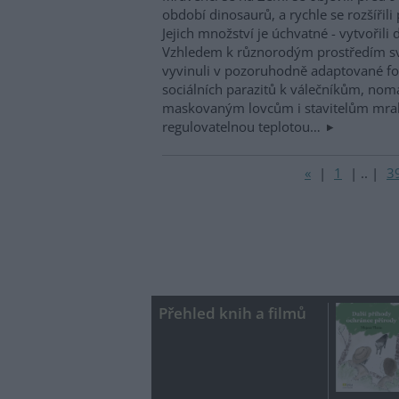
období dinosaurů, a rychle se rozšířili 
Jejich množství je úchvatné - vytvořili 
Vzhledem k různorodým prostředím sv
vyvinuli v pozoruhodně adaptované fo
sociálních parazitů k válečníkům, no
maskovaným lovcům i stavitelům mra
regulovatelnou teplotou…
«
|
1
|
..
|
3
Přehled knih a filmů