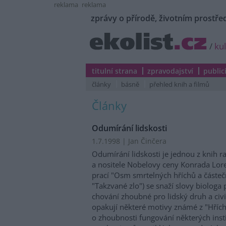
reklama
reklama
zprávy o přírodě, životním prostřed
/
ku
titulní strana
zpravodajství
public
články
básně
přehled knih a filmů
Články
Odumírání lidskosti
1.7.1998 | Jan Činčera
Odumírání lidskosti je jednou z knih 
a nositele Nobelovy ceny Konrada Lore
prací "Osm smrtelných hříchů a částeč
"Takzvané zlo") se snaží slovy biolog
chování zhoubné pro lidský druh a civil
opakují některé motivy známé z "Hřích
o zhoubnosti fungování některých inst