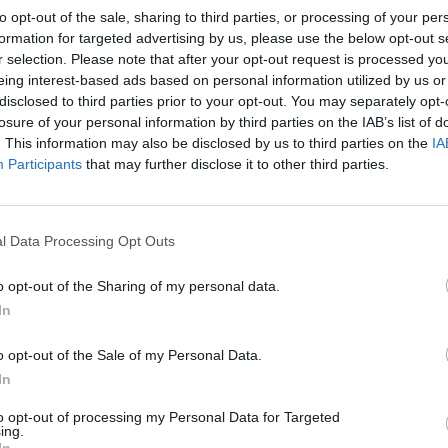
hra. Jak nechat vyrůst radostné,
rek
to opt-out of the sale, sharing to third parties, or processing of your per
odolné a samostatné děti
formation for targeted advertising by us, please use the below opt-out s
rok vydání: 2020
r selection. Please note that after your opt-out request is processed y
Kniha vám pomůže:
 měst a obcí s
eing interest-based ads based on personal information utilized by us or
pochopit, proč a v čem
dpadů v České
všem děti potřebují
disclosed to third parties prior to your opt-out. You may separately opt-
 by titul
svobodnou hru pro svůj
losure of your personal information by third parties on the IAB’s list of
soustředilo
zdravý rozvoj,
. This information may also be disclosed by us to third parties on the
IA
ho semináře
Participants
that may further disclose it to other third parties.
Svobodová, Maria Mia: Solfánci a
ckým právním
Sluneční královna
ho v městě
rok vydání: 2020
Solfánci jsou malá
l Data Processing Opt Outs
stvoření, jejichž domovem
je celý vesmír a jejichž
úkolem je strážit jeho
o opt-out of the Sharing of my personal data.
In
ejznámější
Palán, Aleš; Šibík, Jan: Raději
omuto
o opt-out of the Sale of my Personal Data.
zešílet v divočině: Setkání s
rofesoru
šumavskými samotáři
In
ředním vědcům a
rok vydání: 2018
slech 2, 4,
Koupit na Kosmas.cz
to opt-out of processing my Personal Data for Targeted
ing.
Někteří si postavili v lese
In