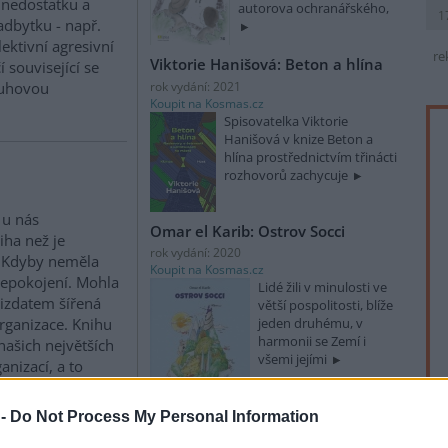
nedostatku a
autorova ochranářského,
1
dbytku - např.
lektivní agresivní
re
Viktorie Hanišová: Beton a hlína
 související se
ruhovou
rok vydání: 2021
Koupit na Kosmas.cz
Spisovatelka Viktorie
Hanišová v knize Beton a
hlína prostřednictvím třinácti
rozhovorů zachycuje
 u nás
Omar el Karib: Ostrov Socci
iha než je
rok vydání: 2020
a. Kdyby neměla
Koupit na Kosmas.cz
nepokojení. Mohla
Lidé žili v minulosti ve
mizdatem šířená
větší pospolitosti, blíže
rganizace. Knihu
jeden druhému, v
harmonii se Zemí i
našich největších
všemi jejími
nizací, a to
tva životního
 -
Do Not Process My Personal Information
Danišovi, Justina a Petr: Svobodná