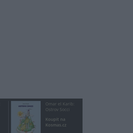
:
Omar el Karib:
Ostrov Socci
Koupit na
Kosmas.cz