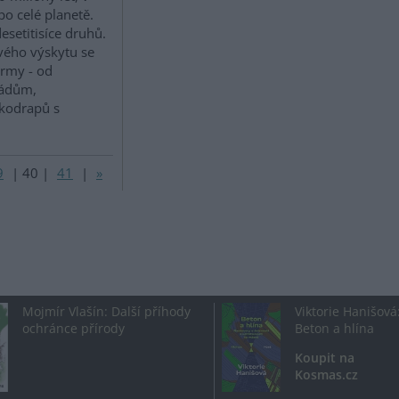
po celé planetě.
desetitisíce druhů.
ého výskytu se
rmy - od
mádům,
kodrapů s
9
|
40
|
41
|
»
Mojmír Vlašín: Další příhody
Viktorie Hanišová
ochránce přírody
Beton a hlína
Koupit na
Kosmas.cz