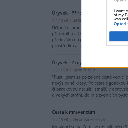
I want t
Úryvek - Příroda a civilizace
of my P
was col
1.4.1998 | Bedřich Moldan
Opted 
Účinná ochrana musí být založena neje
přírodního a životního prostředí a jeho
především na pochopení vztahů a vaz
prostředím a společností, mezi lidmi a
Úryvek - Z mých lesních samot
1.3.1998 | Jaromír Ráb
"Pustil jsem se po zelené cestě vonící p
nevýslovné krásy. Po cestě s gotickou
či barokovou náručí listnáčů v obrovsk
divokých strání, dolin a zvonících byst
Cesta k mravencům
1.2.1998 | Veronika Forková
Mravenci se na Zemi se objevili před 90