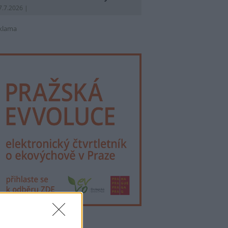
7.7.2026 |
klama