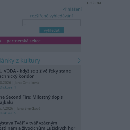
reklama
Přihlášení
rozšířené vyhledávání
a
partnerská sekce
články z kultury
U VODA - když se z živé řeky stane
echnický koridor
.8.2026 | Jana Omelková
Diskuse: 1
he Second Fire: Milostný dopis
ajkalu
5.7.2026 | Jana Smrčková
Diskuse: 9
ýstava Tváří v tvář vzácným
ostlinám a živočichům Lužických hor