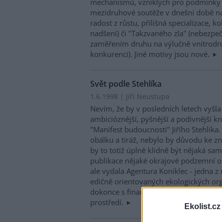
mechanismů, vzniklých pro podmínky 
mezidruhové soutěže v dnešní době na
radost z růstu, přílišná specializace, ko
nadšení) či "Takzvaného zla" (nebezpečí
zaměřením druhu na výlučně vnitrod
konkurenci). Jiné motivy jsou nové.
Svět podle Stehlíka
1.6.1998 | Jiří Neustupa
Nevím, že by v posledních letech vyšla
ambicióznější, pyšnější a podivnější kn
"Manifest budoucnosti" Jiřího Stehlík
obálku a tiráž, nebylo by důvodu ke z
by to totiž úplně klidně být nějaká sa
publikace nějaké okrajové podzemní o
ale vydala Agentura Koniklec - jedna z 
edičně orientovaných ekologických orga
dokonce s finanční podporou Ministers
prostředí.
Ekolist.cz