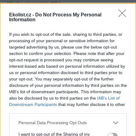
Všechny komentáře (18)
DO DISKUZE SE MŮŽETE ZAPOJIT PO PŘIHLÁŠENÍ
Ekolist.cz -
Do Not Process My Personal
Information
Uživatelský e-mail
If you wish to opt-out of the sale, sharing to third parties, or
Heslo
processing of your personal or sensitive information for
targeted advertising by us, please use the below opt-out
section to confirm your selection. Please note that after your
opt-out request is processed you may continue seeing
interest-based ads based on personal information utilized by
us or personal information disclosed to third parties prior to
Zapomněli jste heslo?
Změňte si je
.
your opt-out. You may separately opt-out of the further
Přihlásit se mohou jen ti, kteří se již
zaregistrovali
.
disclosure of your personal information by third parties on the
IAB’s list of downstream participants. This information may
14.12.2020 16:45
also be disclosed by us to third parties on the
IAB’s List of
Co nám to chtěl pan bývalý ministr ŽP vlastně říci??????
Downstream Participants
that may further disclose it to other
Evropská unie nefunguje!!!!!!!,
third parties.
když tvrdí, že platí například to co napsal, že každá země
EU si má hrát na svém dvorku a nakládat s odpadem jen v
rámci svého státu
Personal Data Processing Opt Outs
Přeci musí platit: pokud se rozhodnou Němci využít
spalovnu v Liberci, tak do toho nemá co kecat MŽP a zrovna
I want to opt-out of the Sharing of my