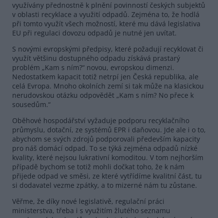
využívány přednostně k plnění povinností českých subjektů
v oblasti recyklace a využití odpadů. Zejména to, že hodlá
při tomto využít všech možností, které mu dává legislativa
EU při regulaci dovozu odpadů je nutné jen uvítat.
S novými evropskými předpisy, které požadují recyklovat či
využít většinu dostupného odpadu získává prastarý
problém „Kam s ním?“ novou, evropskou dimenzi.
Nedostatkem kapacit totiž netrpí jen Česká republika, ale
celá Evropa. Mnoho okolních zemí si tak může na klasickou
nerudovskou otázku odpovědět „Kam s ním? No přece k
sousedům.“
Oběhové hospodářství vyžaduje podporu recyklačního
průmyslu, dotační, ze systémů EPR i daňovou. Jde ale i o to,
abychom se svých zdrojů podporovali především kapacity
pro náš domácí odpad. To se týká zejména odpadů nízké
kvality, které nejsou lukrativní komoditou. V tom nejhorším
případě bychom se totiž mohli dočkat toho, že k nám
přijede odpad ve směsi, ze které vytřídíme kvalitní část, tu
si dodavatel vezme zpátky, a to mizerné nám tu zůstane.
Věřme, že díky nové legislativě, regulační práci
ministerstva, třeba i s využitím žlutého seznamu