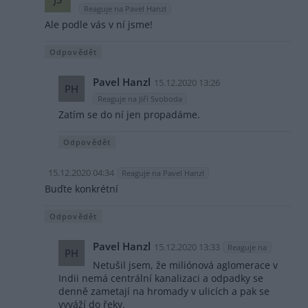
Reaguje na Pavel Hanzl
Ale podle vás v ní jsme!
Odpovědět
Pavel Hanzl
15.12.2020 13:26
PH
Reaguje na Jiří Svoboda
Zatím se do ní jen propadáme.
Odpovědět
15.12.2020 04:34
Reaguje na Pavel Hanzl
Buďte konkrétní
Odpovědět
Pavel Hanzl
15.12.2020 13:33
Reaguje na
PH
Netušil jsem, že miliónová aglomerace v
Indii nemá centrální kanalizaci a odpadky se
denně zametají na hromady v ulicích a pak se
vyváží do řeky.