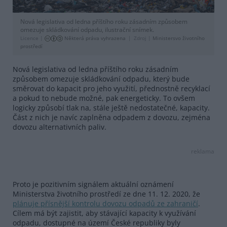
Nová legislativa od ledna příštího roku zásadním způsobem
omezuje skládkování odpadu, ilustrační snímek.
Licence |
Některá práva vyhrazena
Zdroj |
Ministersvo životního
prostředí
Nová legislativa od ledna příštího roku zásadním
způsobem omezuje skládkování odpadu, který bude
směrovat do kapacit pro jeho využití, přednostně recyklací
a pokud to nebude možné, pak energeticky. To ovšem
logicky způsobí tlak na, stále ještě nedostatečné, kapacity.
Část z nich je navíc zaplněna odpadem z dovozu, zejména
dovozu alternativních paliv.
reklama
Proto je pozitivním signálem aktuální oznámení
Ministerstva životního prostředí ze dne 11. 12. 2020, že
plánuje přísnější kontrolu dovozu odpadů ze zahraničí
.
Cílem má být zajistit, aby stávající kapacity k využívání
odpadu, dostupné na území České republiky byly