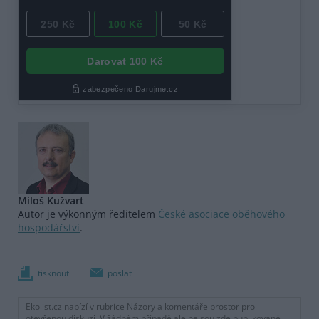
Miloš Kužvart
Autor je výkonným ředitelem
České asociace oběhového
hospodářství
.
tisknout
poslat
Ekolist.cz nabízí v rubrice Názory a komentáře prostor pro
otevřenou diskuzi. V žádném případě ale nejsou zde publikované