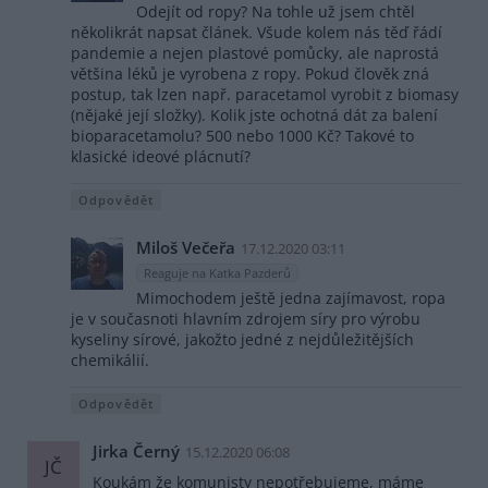
Odejít od ropy? Na tohle už jsem chtěl
několikrát napsat článek. Všude kolem nás těď řádí
pandemie a nejen plastové pomůcky, ale naprostá
většina léků je vyrobena z ropy. Pokud člověk zná
postup, tak lzen např. paracetamol vyrobit z biomasy
(nějaké její složky). Kolik jste ochotná dát za balení
bioparacetamolu? 500 nebo 1000 Kč? Takové to
klasické ideové plácnutí?
Odpovědět
Miloš Večeřa
17.12.2020 03:11
Reaguje na Katka Pazderů
Mimochodem ještě jedna zajímavost, ropa
je v současnoti hlavním zdrojem síry pro výrobu
kyseliny sírové, jakožto jedné z nejdůležitějších
chemikálií.
Odpovědět
Jirka Černý
15.12.2020 06:08
JČ
Koukám že komunisty nepotřebujeme, máme