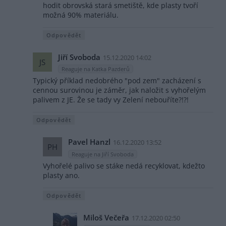
hodit obrovská stará smetiště, kde plasty tvoří
možná 90% materiálu.
Odpovědět
Jiří Svoboda
15.12.2020 14:02
JS
Reaguje na Katka Pazderů
Typický příklad nedobrého "pod zem" zacházení s
cennou surovinou je záměr, jak naložit s vyhořelým
palivem z JE. Že se tady vy Zelení nebouříte?!?!
Odpovědět
Pavel Hanzl
16.12.2020 13:52
PH
Reaguje na Jiří Svoboda
Vyhořelé palivo se stáke nedá recyklovat, kdežto
plasty ano.
Odpovědět
Miloš Večeřa
17.12.2020 02:50