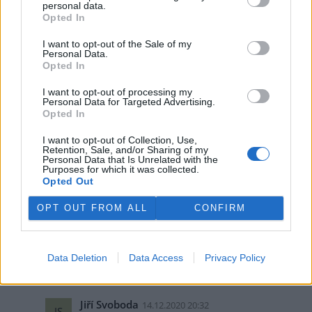
personal data.
tak musí platit pokud Mikulov se rozhodne využít spalovnu
Opted In
ve Vídni, tak do toho nemá co kecat někdo třetí.
Další Kužvartův nesmysl -
I want to opt-out of the Sale of my
Pokud někdo tvrdí respektive nařizuje, že materiálové
Personal Data.
využití je uměle upřednostňováno před energetickým
Opted In
využitím, tak tu něco začíná být podezřelé a opět tu vytváří
sociálněinženýrský projekt, který může skončit po
I want to opt-out of processing my
socialisticku, tzn, že nebude to fungovat. Např. že se něco
Personal Data for Targeted Advertising.
Opted In
vytřídí ve stylu ať to stojí co to stojí a pak se z toho stejně
nic nevyrobí a opět jsme u Nerudy Kam s ním.
I want to opt-out of Collection, Use,
Dál se mi s tím socialistou nechce polemizovat! Chraň nás
Retention, Sale, and/or Sharing of my
pánbůh před těmito lobisty a všeználky.
Personal Data that Is Unrelated with the
Purposes for which it was collected.
Opted Out
Odpovědět
OPT OUT FROM ALL
CONFIRM
Pavel Hanzl
14.12.2020 19:50
Reaguje na
PH
Jeďte se podívat do země, kde to skutečně
nefunguje.
Data Deletion
Data Access
Privacy Policy
Odpovědět
Jiří Svoboda
14.12.2020 20:32
JS