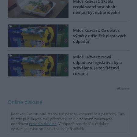
Miloš Kužvart: Skvělá
recyklovatelnost obalu
nemusí být nutně ideální
Miloš Kužvart: Co dělat s
výměty z třídiček plastových
odpadů?
Miloš Kužvart: Nová
odpadová legislativa byla
schválena. Je to vítězství
rozumu
reklama
Online diskuse
Redakce Ekolistu vítá čtenářské názory, komentáře a postřehy. Tím,
že zde publikujete svůj příspěvek, se ale zároveň zavazujete
dodržovat
pravidla diskuse
. V případě porušení si redakce
vyhrazuje právo smazat diskusní příspěvěk