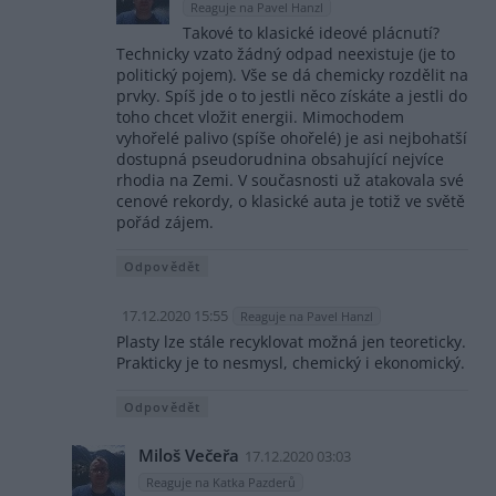
Reaguje na Pavel Hanzl
Takové to klasické ideové plácnutí?
Technicky vzato žádný odpad neexistuje (je to
politický pojem). Vše se dá chemicky rozdělit na
prvky. Spíš jde o to jestli něco získáte a jestli do
toho chcet vložit energii. Mimochodem
vyhořelé palivo (spíše ohořelé) je asi nejbohatší
dostupná pseudorudnina obsahující nejvíce
rhodia na Zemi. V současnosti už atakovala své
cenové rekordy, o klasické auta je totiž ve světě
pořád zájem.
Odpovědět
17.12.2020 15:55
Reaguje na Pavel Hanzl
Plasty lze stále recyklovat možná jen teoreticky.
Prakticky je to nesmysl, chemický i ekonomický.
Odpovědět
Miloš Večeřa
17.12.2020 03:03
Reaguje na Katka Pazderů