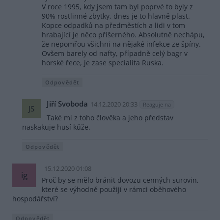
V roce 1995, kdy jsem tam byl poprvé to byly z
90% rostlinné zbytky, dnes je to hlavně plast.
Kopce odpadků na předměstích a lidi v tom
hrabající je něco příšerného. Absolutně nechápu,
že nepomřou všichni na nějaké infekce ze špíny.
Ovšem barely od nafty, případně celý bagr v
horské řece, je zase specialita Ruska.
Odpovědět
Jiří Svoboda
14.12.2020 20:33
Reaguje na
JS
Také mi z toho člověka a jeho představ
naskakuje husí kůže.
Odpovědět
15.12.2020 01:08
ig
Proč by se mělo bránit dovozu cenných surovin,
které se výhodně použijí v rámci oběhového
hospodářství?
Odpovědět