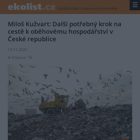
☰
/
publicistika
/
názory a komentáře
Miloš Kužvart: Další potřebný krok na
cestě k oběhovému hospodářství v
České republice
14.12.2020
Diskuse: 18