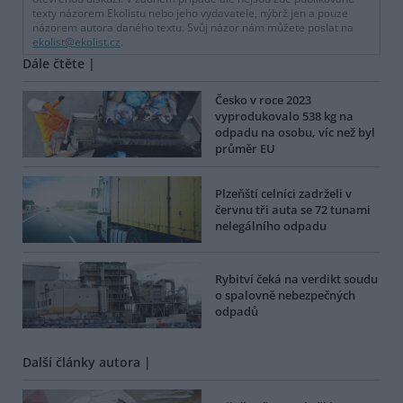
texty názorem Ekolistu nebo jeho vydavatele, nýbrž jen a pouze
názorem autora daného textu. Svůj názor nám můžete poslat na
ekolist@ekolist.cz
.
Dále čtěte |
Česko v roce 2023
vyprodukovalo 538 kg na
odpadu na osobu, víc než byl
průměr EU
Plzeňští celníci zadrželi v
červnu tři auta se 72 tunami
nelegálního odpadu
Rybitví čeká na verdikt soudu
o spalovně nebezpečných
odpadů
Další články autora |