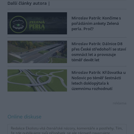
Další články autora |
Miroslav Patrik: Končíme s
pořádáním ankety Zelená
perla. Proč?
Miroslav Patrik: Dálnice D8
přes České středohoří se staví
osmnáct let a provozuje
téměř devět let
Miroslav Patrik: Křižovatka u
Nošovic po téměř šestnácti
letech doklopýtala k
územnímu rozhodnutí
reklama
Online diskuse
Redakce Ekolistu vítá čtenářské názory, komentáře a postřehy. Tím,
že zde publikujete svůj příspěvek, se ale zároveň zavazujete