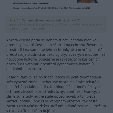
Obr. 10. Pamětní plaketa autora Zelené perly 2021
Licence |
Všechna práva vyhrazena. Další šíření je možné jen se souhlasem
autora
Zdroj |
Děti Země
Anketa Zelená perla se během třiceti let stala kronikou
proměny názorů české společnosti na ochranu životního
prostředí i na samotné jeho ochránkyně a ochránce, takže
představuje studnici antiekologických českých mouder naší
novodobé historie. Současně je i svědectvím kuriózních
postojů k životnímu prostředí významných hybatelů
mediálního prostoru.
Zásadní také je, že po třiceti letech se politicko-mediální
svět výrazně změnil, neboť své místo mají také tekutá a
bezbřehá sociální média. Na hloupé či pitomé názory o
ochraně životního prostředí různých anti-eko žvanivých
slimejšů je tedy nutné stále upozorňovat, a to i třeba
každou hodinu, pokud ve veřejném prostoru tak často
zazní. Proto také nezbývá, než odhodlaně zvolat: „S mečem
v ruce vstříc k dalším bojům!