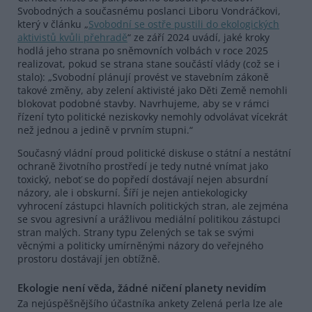
Svobodných a současnému poslanci Liboru Vondráčkovi,
který v článku „
Svobodní se ostře pustili do ekologických
aktivistů kvůli přehradě
“ ze září 2024 uvádí, jaké kroky
hodlá jeho strana po sněmovních volbách v roce 2025
realizovat, pokud se strana stane součástí vlády (což se i
stalo): „Svobodní plánují provést ve stavebním zákoně
takové změny, aby zelení aktivisté jako Děti Země nemohli
blokovat podobné stavby. Navrhujeme, aby se v rámci
řízení tyto politické neziskovky nemohly odvolávat vícekrát
než jednou a jedině v prvním stupni.“
Současný vládní proud politické diskuse o státní a nestátní
ochraně životního prostředí je tedy nutné vnímat jako
toxický, neboť se do popředí dostávají nejen absurdní
názory, ale i obskurní. Šíří je nejen antiekologicky
vyhrocení zástupci hlavních politických stran, ale zejména
se svou agresivní a urážlivou mediální politikou zástupci
stran malých. Strany typu Zelených se tak se svými
věcnými a politicky umírněnými názory do veřejného
prostoru dostávají jen obtížně.
Ekologie není věda, žádné ničení planety nevidím
Za nejúspěšnějšího účastníka ankety Zelená perla lze ale