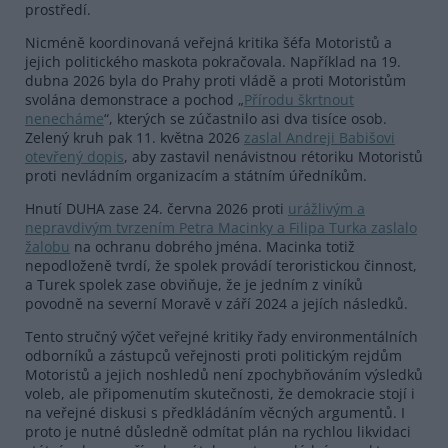
prostředí.
Nicméně koordinovaná veřejná kritika šéfa Motoristů a
jejich politického maskota pokračovala. Například na 19.
dubna 2026 byla do Prahy proti vládě a proti Motoristům
svolána demonstrace a pochod „
Přírodu škrtnout
nenecháme
“, kterých se zúčastnilo asi dva tisíce osob.
Zelený kruh pak 11. května 2026
zaslal Andreji Babišovi
otevřený dopis
, aby zastavil nenávistnou rétoriku Motoristů
proti nevládním organizacím a státním úředníkům.
Hnutí DUHA zase 24. června 2026 proti
urážlivým a
nepravdivým tvrzením Petra Macinky a Filipa Turka zaslalo
žalobu
na ochranu dobrého jména. Macinka totiž
nepodloženě tvrdí, že spolek provádí teroristickou činnost,
a Turek spolek zase obviňuje, že je jedním z viníků
povodně na severní Moravě v září 2024 a jejích následků.
Tento stručný výčet veřejné kritiky řady environmentálních
odborníků a zástupců veřejnosti proti politickým rejdům
Motoristů a jejich noshledů není zpochybňováním výsledků
voleb, ale připomenutím skutečnosti, že demokracie stojí i
na veřejné diskusi s předkládáním věcných argumentů. I
proto je nutné důsledně odmítat plán na rychlou likvidaci