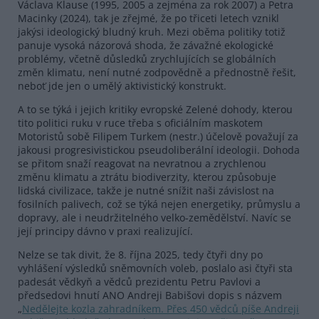
Václava Klause (1995, 2005 a zejména za rok 2007) a Petra
Macinky (2024), tak je zřejmé, že po třiceti letech vznikl
jakýsi ideologický bludný kruh. Mezi oběma politiky totiž
panuje vysoká názorová shoda, že závažné ekologické
problémy, včetně důsledků zrychlujících se globálních
změn klimatu, není nutné zodpovědně a přednostně řešit,
neboť jde jen o umělý aktivistický konstrukt.
A to se týká i jejich kritiky evropské Zelené dohody, kterou
tito politici ruku v ruce třeba s oficiálním maskotem
Motoristů sobě Filipem Turkem (nestr.) účelově považují za
jakousi progresivistickou pseudoliberální ideologii. Dohoda
se přitom snaží reagovat na nevratnou a zrychlenou
změnu klimatu a ztrátu biodiverzity, kterou způsobuje
lidská civilizace, takže je nutné snížit naši závislost na
fosilních palivech, což se týká nejen energetiky, průmyslu a
dopravy, ale i neudržitelného velko-zemědělství. Navíc se
její principy dávno v praxi realizující.
Nelze se tak divit, že 8. října 2025, tedy čtyři dny po
vyhlášení výsledků sněmovních voleb, poslalo asi čtyři sta
padesát vědkyň a vědců prezidentu Petru Pavlovi a
předsedovi hnutí ANO Andreji Babišovi dopis s názvem
„
Nedělejte kozla zahradníkem. Přes 450 vědců píše Andreji