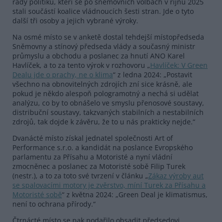
řady politiků, kteří se po sněmovních volbách v říjnu 2025
stali součástí koalice vládnoucích šesti stran. Jde o tyto
další tři osoby a jejich vybrané výroky.
Na osmé místo se v anketě dostal tehdejší místopředseda
Sněmovny a stínový předseda vlády a současný ministr
průmyslu a obchodu a poslanec za hnutí ANO Karel
Havlíček, a to za tento výrok v rozhovoru „
Havlíček: V Green
Dealu jde o prachy, ne o klima
“ z ledna 2024: „Postavit
všechno na obnovitelných zdrojích zní sice krásně, ale
pokud je někdo alespoň pologramotný a nechá si udělat
analýzu, co by to obnášelo ve smyslu přenosové soustavy,
distribuční soustavy, takzvaných stabilních a nestabilních
zdrojů, tak dojde k závěru, že to u nás prakticky nejde.“
Dvanácté místo získal jednatel společnosti Art of
Performance s.r.o. a kandidát na poslance Evropského
parlamentu za Přísahu a Motoristé a nyní vládní
zmocněnec a poslanec za Motoristé sobě Filip Turek
(nestr.), a to za toto své tvrzení v článku „
Zákaz výroby aut
se spalovacími motory je zvěrstvo, míní Turek za Přísahu a
Motoristé sobě
“ z května 2024: „Green Deal je klimatismus,
není to ochrana přírody.“
Čtrnácté místo se pak podařilo obsadit předsedovi