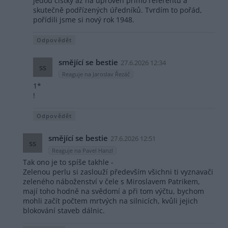
jedou čistky až na úproveň přímo referentů a
skutečně podřízených úředníků. Tvrdím to pořád,
pořídili jsme si nový rok 1948.
Odpovědět
smějící se bestie
27.6.2026 12:34
ss
Reaguje na Jaroslav Řezáč
1*
!
Odpovědět
smějící se bestie
27.6.2026 12:51
ss
Reaguje na Pavel Hanzl
Tak ono je to spíše takhle -
Zelenou perlu si zaslouží především všichni ti vyznavači
zeleného náboženství v čele s Miroslavem Patrikem,
mají toho hodně na svědomí a při tom výčtu, bychom
mohli začít počtem mrtvých na silnicích, kvůli jejich
blokování staveb dálnic.