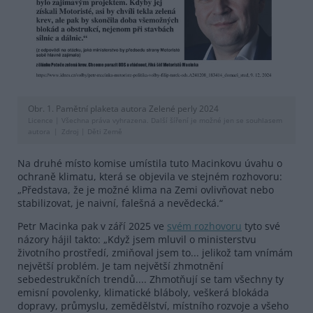
Obr. 1. Pamětní plaketa autora Zelené perly 2024
Licence |
Všechna práva vyhrazena. Další šíření je možné jen se souhlasem
autora
Zdroj |
Děti Země
Na druhé místo komise umístila tuto Macinkovu úvahu o
ochraně klimatu, která se objevila ve stejném rozhovoru:
„Představa, že je možné klima na Zemi ovlivňovat nebo
stabilizovat, je naivní, falešná a nevědecká.“
Petr Macinka pak v září 2025 ve
svém rozhovoru
tyto své
názory hájil takto: „Když jsem mluvil o ministerstvu
životního prostředí, zmiňoval jsem to... jelikož tam vnímám
největší problém. Je tam největší zhmotnění
sebedestrukčních trendů.... Zhmotňují se tam všechny ty
emisní povolenky, klimatické bláboly, veškerá blokáda
dopravy, průmyslu, zemědělství, místního rozvoje a všeho