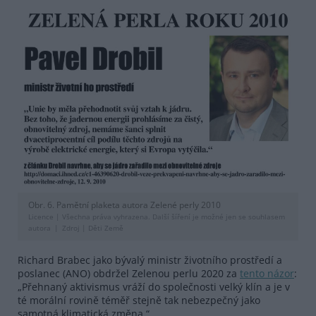
Obr. 6. Pamětní plaketa autora Zelené perly 2010
Licence |
Všechna práva vyhrazena. Další šíření je možné jen se souhlasem
autora
Zdroj |
Děti Země
Richard Brabec jako bývalý ministr životního prostředí a
poslanec (ANO) obdržel Zelenou perlu 2020 za
tento názor
:
„Přehnaný aktivismus vráží do společnosti velký klín a je v
té morální rovině téměř stejně tak nebezpečný jako
samotná klimatická změna.“