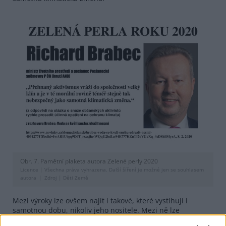
Obr. 7. Pamětní plaketa autora Zelené perly 2020
Licence |
Všechna práva vyhrazena. Další šíření je možné jen se souhlasem
autora
Zdroj |
Děti Země
Mezi výroky lze ovšem najít i takové, které vystihují i
samotnou dobu, nikoliv jeho nositele. Mezi ně lze
kupříkladu zařadit zjištění pracovníka Kriminalistického