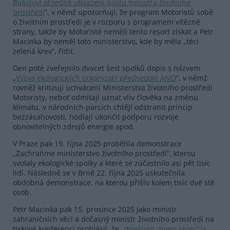
Babišovi ohledně obsazení postu ministra životního
prostředí
“, v němž upozorňují, že program Motoristů sobě
o životním prostředí je v rozporu s programem vítězné
strany, takže by Motoristé neměli tento resort získat a Petr
Macinka by neměl toto ministerstvo, kde by měla „téci
zelená krev“, řídit.
Den poté zveřejnilo dvacet šest spolků dopis s názvem
„
Výzva ekologických organizací předsedovi ANO
“, v němž
rovněž kritizují uchvácení Ministerstva životního prostředí
Motoristy, neboť odmítají uznat vliv člověka na změnu
klimatu, v národních parcích chtějí odstranit princip
bezzásahovosti, hodlají ukončit podporu rozvoje
obnovitelných zdrojů energie apod.
V Praze pak 19. října 2025 proběhla demonstrace
„Zachraňme ministerstvo životního prostředí“, kterou
svolaly ekologické spolky a které se zúčastnilo asi pět tisíc
lidí. Následně se v Brně 22. října 2025 uskutečnila
obdobná demonstrace, na kterou přišlo kolem tisíc dvě stě
osob.
Petr Macinka pak 15. prosince 2025 jako ministr
zahraničních věcí a dočasný ministr životního prostředí na
tiskové konferenci prohlásil, že „
dnešním dnem skončila