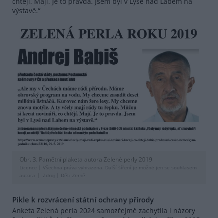
chtějí. Mají. Je to pravda. Jsem byl v Lysé nad Labem na
výstavě.“
Obr. 3. Pamětní plaketa autora Zelené perly 2019
Licence |
Všechna práva vyhrazena. Další šíření je možné jen se souhlasem
autora
Zdroj |
Děti Země
Pikle k rozvrácení státní ochrany přírody
Anketa Zelená perla 2024 samozřejmě zachytila i názory