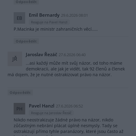
Odpovědět
Emil Bernardy
29.6.2026 08:01
EB
Reaguje na Pavel Hanzl
P.Macinka je ministr zahraničních věcí.....
Odpovědět
Jaroslav Řezáč
27.6.2026 06:40
JŘ
...asi každý může mít svůj názor, od toho máme
demokracii, ale jak je vidět, tak 92 členů a členek
má dojem, že je nutné ostrakizovat právo na názor.
Odpovědět
Pavel Hanzl
27.6.2026 06:52
PH
Reaguje na Jaroslav Řezáč
Nikdo neostrakizuje žádné právo na názor, nikdo
zůčastným nebrání plácat úplně nesmysly. Tady se
ostrakizují přímo tyhle paranázory, které jsou často až