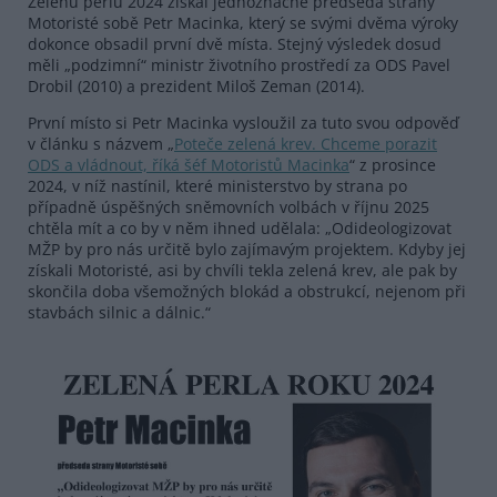
Zelenu perlu 2024 získal jednoznačně předseda strany
Motoristé sobě Petr Macinka, který se svými dvěma výroky
dokonce obsadil první dvě místa. Stejný výsledek dosud
měli „podzimní“ ministr životního prostředí za ODS Pavel
Drobil (2010) a prezident Miloš Zeman (2014).
První místo si Petr Macinka vysloužil za tuto svou odpověď
v článku s názvem „
Poteče zelená krev. Chceme porazit
ODS a vládnout, říká šéf Motoristů Macinka
“ z prosince
2024, v níž nastínil, které ministerstvo by strana po
případně úspěšných sněmovních volbách v říjnu 2025
chtěla mít a co by v něm ihned udělala: „Odideologizovat
MŽP by pro nás určitě bylo zajímavým projektem. Kdyby jej
získali Motoristé, asi by chvíli tekla zelená krev, ale pak by
skončila doba všemožných blokád a obstrukcí, nejenom při
stavbách silnic a dálnic.“