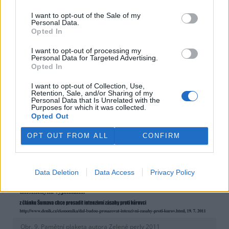
Druhým příkladem může být výrok ředitele Správy NP a
I want to opt-out of the Sale of my
Personal Data.
CHKO Šumava a Ropáka 2011 Jana Stráského, který jako
Opted In
státní úředník dostal Zelenou perlu 2011 za tento
nihilistický postoj, který tehdy odrážel
tehdejší vládnutí
I want to opt-out of processing my
ODS
: „Zákon je dodržován tím, že bude neustále
Personal Data for Targeted Advertising.
porušován, ale jeho porušování bude kryto jím
Opted In
umožněnými výjimkami.“
I want to opt-out of Collection, Use,
Retention, Sale, and/or Sharing of my
Personal Data that Is Unrelated with the
Purposes for which it was collected.
Opted Out
OPT OUT FROM ALL
CONFIRM
Data Deletion
Data Access
Privacy Policy
Obr. 9. Pamětní plaketa autora Zelené perly 2011