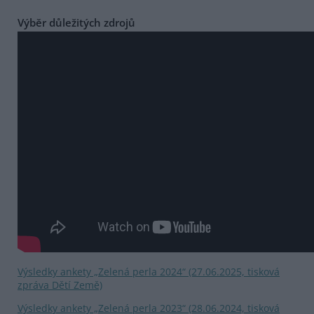
Výběr důležitých zdrojů
Výsledky ankety „Zelená perla 2024“ (27.06.2025, tisková
zpráva Dětí Země)
Výsledky ankety „Zelená perla 2023“ (28.06.2024, tisková