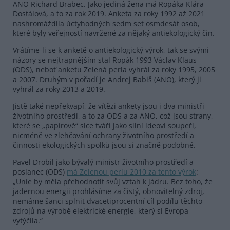
ANO Richard Brabec. Jako jediná žena má Ropáka Klára
Dostálová, a to za rok 2019. Anketa za roky 1992 až 2021
nashromáždila úctyhodných sedm set osmdesát osob,
které byly veřejností navržené za nějaký antiekologický čin.
Vrátíme-li se k anketě o antiekologický výrok, tak se svými
názory se nejtrapnějším stal Ropák 1993 Václav Klaus
(ODS), neboť anketu Zelená perla vyhrál za roky 1995, 2005
a 2007. Druhým v pořadí je Andrej Babiš (ANO), který ji
vyhrál za roky 2013 a 2019.
Jistě také nepřekvapí, že vítězi ankety jsou i dva ministři
životního prostředí, a to za ODS a za ANO, což jsou strany,
které se „papírově“ sice tváří jako silní ideoví soupeři,
nicméně ve zlehčování ochrany životního prostředí a
činnosti ekologických spolků jsou si značně podobné.
Pavel Drobil jako bývalý ministr životního prostředí a
poslanec (ODS)
má Zelenou perlu 2010 za tento výrok
:
„Unie by měla přehodnotit svůj vztah k jádru. Bez toho, že
jadernou energii prohlásíme za čistý, obnovitelný zdroj,
nemáme šanci splnit dvacetiprocentní cíl podílu těchto
zdrojů na výrobě elektrické energie, který si Evropa
vytýčila.“