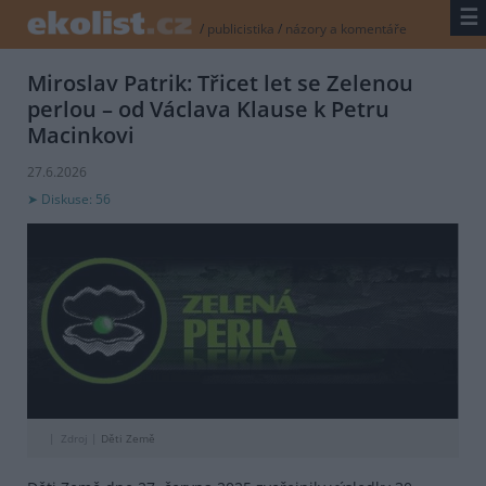
☰
/
publicistika
/
názory a komentáře
Miroslav Patrik: Třicet let se Zelenou
perlou – od Václava Klause k Petru
Macinkovi
27.6.2026
Diskuse: 56
Zdroj |
Děti Země