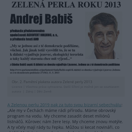
Obr. 2. Pamětní plaketa autora Zelené perly 2013
Licence |
Všechna práva vyhrazena. Další šíření je možné jen se souhlasem
autora
Zdroj |
Děti Země
A Zelenou perlu 2019 pak za tuto svou bizarní sebechválu
:
„Ale my v Čechách máme rádi přírodu. Máme obrovský
program na vodu. My chceme zasadit deset miliónů
listnáčů. Kůrovec nám žere lesy. My chceme znovu motýle.
A ty včely mají rády tu řepku. Můžou si kecat novináři, co