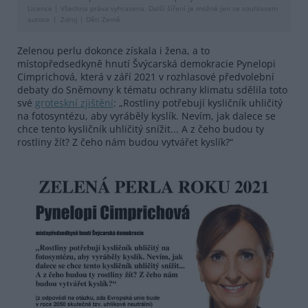
Licence |
Všechna práva vyhrazena. Další šíření je možné jen se souhlasem
autora
Zdroj |
Děti Země
Zelenou perlu dokonce získala i žena, a to
místopředsedkyně hnutí Švýcarská demokracie Pynelopi
Cimprichová, která v září 2021 v rozhlasové předvolební
debaty do Sněmovny k tématu ochrany klimatu sdělila toto
své
groteskní zjištění
: „Rostliny potřebují kysličník uhličitý
na fotosyntézu, aby vyráběly kyslík. Nevím, jak dalece se
chce tento kysličník uhličitý snížit... A z čeho budou ty
rostliny žít? Z čeho nám budou vytvářet kyslík?“