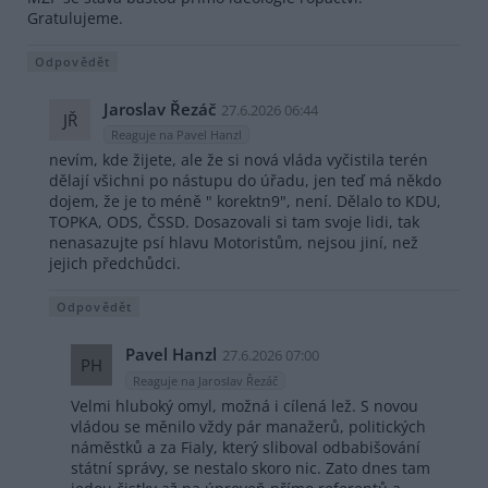
Gratulujeme.
Odpovědět
Jaroslav Řezáč
27.6.2026 06:44
JŘ
Reaguje na Pavel Hanzl
nevím, kde žijete, ale že si nová vláda vyčistila terén
dělají všichni po nástupu do úřadu, jen teď má někdo
dojem, že je to méně " korektn9", není. Dělalo to KDU,
TOPKA, ODS, ČSSD. Dosazovali si tam svoje lidi, tak
nenasazujte psí hlavu Motoristům, nejsou jiní, než
jejich předchůdci.
Odpovědět
Pavel Hanzl
27.6.2026 07:00
PH
Reaguje na Jaroslav Řezáč
Velmi hluboký omyl, možná i cílená lež. S novou
vládou se měnilo vždy pár manažerů, politických
náměstků a za Fialy, který sliboval odbabišování
státní správy, se nestalo skoro nic. Zato dnes tam