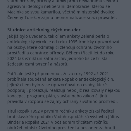
státní ochrany přírody a útoky proto nevládnímu sektoru
agresivní ideologií neliberální demokracie, kterou se
Macinka se svou kamarilou, včetně ministerské dvojice
Červený-Turek, v zájmu neonormalizace snaží provádět.
Studnice antiekologických mouder
Jak již bylo uvedeno, tak cílem ankety Zelená perla o
antiekologický výrok je od roku 1995 ironicky upozorňovat
na osoby, které odmítají či zlehčují ochranu životního
prostředí a ochránce přírody. Během třiceti let do roku
2024 tak vznikl unikátní archív jednoho tisíce tři sta
šedesáti osmi tvrzení a názorů.
Patří ale ještě připomenout, že za roky 1992 až 2021
probíhala souběžná anketa Ropák o antiekologický čin,
jejímž cílem bylo zase upozorňovat na osoby, které
podporují, prosazují, realizují nebo již realizovaly nějakou
koncepci, program, plán, stavbu nebo zákon či jiná
pravidla v rozporu se zájmy ochrany životního prostředí.
Titul Ropák 1992 v prvním ročníku ankety získal ředitel
bratislavského podniku Vodohospodářská výstavba Július
Binder a Ropáka 2021 v posledním třicátém ročníku
obdržel ministr životního prostředí a poslanec za hnutí