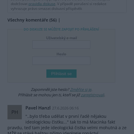
dodržovat
pravidla diskuse
. V případě porušení si redakce
vyhrazuje právo smazat diskusní příspěvěk
Všechny komentáře (56)
DO DISKUZE SE MŮŽETE ZAPOJIT PO PŘIHLÁŠENÍ
Uživatelský e-mail
Heslo
Zapomněli jste heslo?
Změňte si je
.
Přihlásit se mohou jen ti, kteří se již
zaregistrovali
.
Pavel Hanzl
27.6.2026 06:16
PH
"..bylo třeba udělat v první řadě nějakou
ideologickou čistku..." tak to má Macinka fakt
pravdu, teď tam jede ideologická čistka velmi mohutná a ze
MŽP se stává baštou přímo ideologie ropáctví.