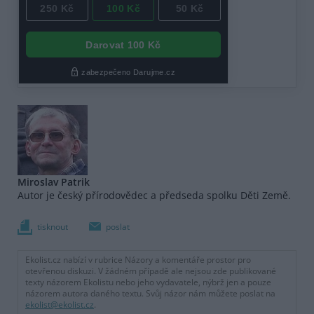
Miroslav Patrik
Autor je český přírodovědec a předseda spolku Děti Země.
tisknout
poslat
Ekolist.cz nabízí v rubrice Názory a komentáře prostor pro
otevřenou diskuzi. V žádném případě ale nejsou zde publikované
texty názorem Ekolistu nebo jeho vydavatele, nýbrž jen a pouze
názorem autora daného textu. Svůj názor nám můžete poslat na
ekolist@ekolist.cz
.