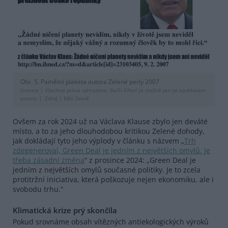
Obr. 5. Pamětní plaketa autora Zelené perly 2007
Licence |
Všechna práva vyhrazena. Další šíření je možné jen se souhlasem
autora
Zdroj |
Děti Země
Ovšem za rok 2024 už na Václava Klause zbylo jen deváté
místo, a to za jeho dlouhodobou kritikou Zelené dohody,
jak dokládají tyto jeho výplody v článku s názvem „
Trh
zdegeneroval, Green Deal je jedním z největších omylů. Je
třeba zásadní změna
“ z prosince 2024: „Green Deal je
jedním z největších omylů současné politiky. Je to zcela
protitržní iniciativa, která poškozuje nejen ekonomiku, ale i
svobodu trhu.“
Klimatická krize prý skončila
Pokud srovnáme obsah vítězných antiekologických výroků