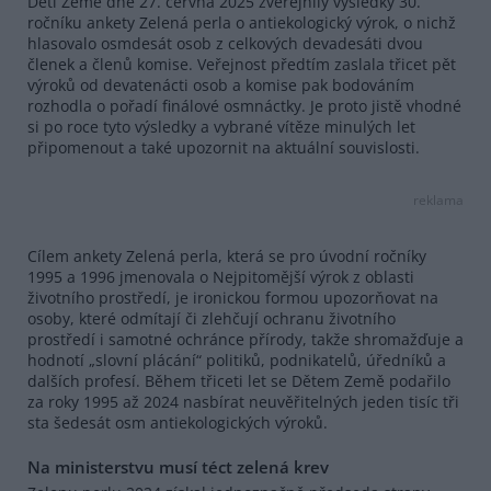
Děti Země dne 27. června 2025 zveřejnily výsledky 30.
ročníku ankety Zelená perla o antiekologický výrok, o nichž
hlasovalo osmdesát osob z celkových devadesáti dvou
členek a členů komise. Veřejnost předtím zaslala třicet pět
výroků od devatenácti osob a komise pak bodováním
rozhodla o pořadí finálové osmnáctky. Je proto jistě vhodné
si po roce tyto výsledky a vybrané vítěze minulých let
připomenout a také upozornit na aktuální souvislosti.
reklama
Cílem ankety Zelená perla, která se pro úvodní ročníky
1995 a 1996 jmenovala o Nejpitomější výrok z oblasti
životního prostředí, je ironickou formou upozorňovat na
osoby, které odmítají či zlehčují ochranu životního
prostředí i samotné ochránce přírody, takže shromažďuje a
hodnotí „slovní plácání“ politiků, podnikatelů, úředníků a
dalších profesí. Během třiceti let se Dětem Země podařilo
za roky 1995 až 2024 nasbírat neuvěřitelných jeden tisíc tři
sta šedesát osm antiekologických výroků.
Na ministerstvu musí téct zelená krev