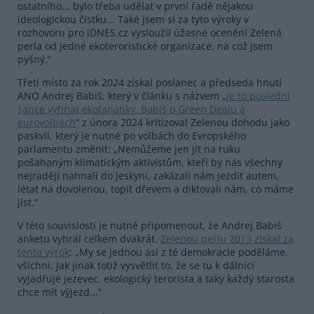
ostatního... bylo třeba udělat v první řadě nějakou
ideologickou čistku... Také jsem si za tyto výroky v
rozhovoru pro iDNES.cz vysloužil úžasné ocenění Zelená
perla od jedné ekoteroristické organizace, na což jsem
pyšný.“
Třetí místo za rok 2024 získal poslanec a předseda hnutí
ANO Andrej Babiš, který v článku s názvem „
Je to poslední
šance vyhnat ekofanatiky. Babiš o Green Dealu a
eurovolbách
“ z února 2024 kritizoval Zelenou dohodu jako
paskvil, který je nutné po volbách do Evropského
parlamentu změnit: „Nemůžeme jen jít na ruku
pošahaným klimatickým aktivistům, kteří by nás všechny
nejraději nahnali do jeskyní, zakázali nám jezdit autem,
létat na dovolenou, topit dřevem a diktovali nám, co máme
jíst.“
V této souvislosti je nutné připomenout, že Andrej Babiš
anketu vyhrál celkem dvakrát.
Zelenou perlu 2013 získal za
tento výrok
: „My se jednou asi z té demokracie poděláme,
všichni. Jak jinak totiž vysvětlit to, že se tu k dálnici
vyjadřuje jezevec, ekologický terorista a taky každý starosta
chce mít výjezd...“