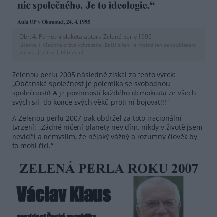
Obr. 4. Pamětní plaketa autora Zelené perly 1995
Licence |
Všechna práva vyhrazena. Další šíření je možné jen se souhlasem
autora
Zdroj |
Děti Země
Zelenou perlu 2005 následně získal za tento výrok:
„Občanská společnost je polemika se svobodnou
společností! A je povinností každého demokrata ze všech
svých sil, do konce svých věků proti ní bojovat!!!“
A Zelenou perlu 2007 pak obdržel za toto iracionální
tvrzení: „Žádné ničení planety nevidím, nikdy v životě jsem
neviděl a nemyslím, že nějaký vážný a rozumný člověk by
to mohl říci.“