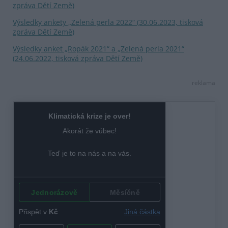
zpráva Dětí Země)
Výsledky ankety „Zelená perla 2022“ (30.06.2023, tisková
zpráva Dětí Země)
Výsledky anket „Ropák 2021“ a „Zelená perla 2021“
(24.06.2022, tisková zpráva Dětí Země)
reklama