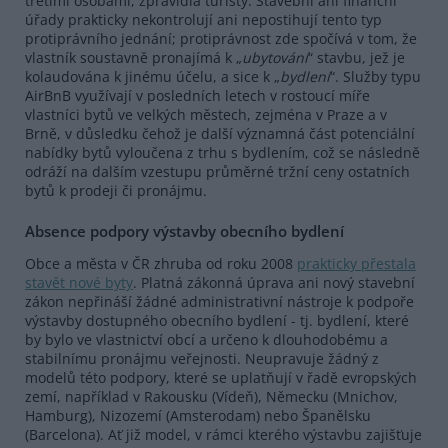
třetími osobami, zpravidla turisty. Stavební ani finanční
úřady prakticky nekontrolují ani nepostihují tento typ
protiprávního jednání; protiprávnost zde spočívá v tom, že
vlastník soustavně pronajímá k „
ubytování
“ stavbu, jež je
kolaudována k jinému účelu, a sice k „
bydlení
“. Služby typu
AirBnB využívají v posledních letech v rostoucí míře
vlastníci bytů ve velkých městech, zejména v Praze a v
Brně, v důsledku čehož je další významná část potenciální
nabídky bytů vyloučena z trhu s bydlením, což se následně
odráží na dalším vzestupu průměrné tržní ceny ostatních
bytů k prodeji či pronájmu.
Absence podpory výstavby obecního bydlení
Obce a města v ČR zhruba od roku 2008
prakticky přestala
stavět nové byty
. Platná zákonná úprava ani nový stavební
zákon nepřináší žádné administrativní nástroje k podpoře
výstavby dostupného obecního bydlení - tj. bydlení, které
by bylo ve vlastnictví obcí a určeno k dlouhodobému a
stabilnímu pronájmu veřejnosti. Neupravuje žádný z
modelů této podpory, které se uplatňují v řadě evropských
zemí, například v Rakousku (Vídeň), Německu (Mnichov,
Hamburg), Nizozemí (Amsterodam) nebo Španělsku
(Barcelona). Ať již model, v rámci kterého výstavbu zajišťuje