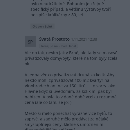
bylo neudržitelné. Bohuním je zřejmě
specifický případ, a většinu výstavby tvoří
nejspíše králíkárny z 80, let.
Odpovědět
Svatá Prostoto
1.11.2021 12:38
SP
Reaguje na Pavel Hanzl
Ale no tak, nevím jak v Brně, ale tady se masově
privatizovaly domy/byty, které na tom byly zcela
ok.
A jedna věc co privatizovat druhá za kolik. Aby
někdo mohl zprivatizovat 100 m2 kvartýr na
Vinohradech ani ne za 150 litrů ... to sorry jako.
Hlavně když si uvědomím, za kolik mi pak byl
nabízen. A byla to v dané době vcelku rozumná
cena (ale co tam, že jo:-).
Město si mělo ponechat výrazně více bytů, to
zaprvé, a zadruhé mělo prodávat za nějaké
smysluplnější ceny, klidně s umožněním
dlouhodobějšího splácení.