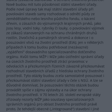
Nově budou mít tuto působnost státní stavební úřady.
Podle nové úpravy tak mají státní stavební úřady při
povolování staveb samy rozhodovat o odnětí půdy ze
zemědělského nebo lesního půdního fondu, o kácení
dřevin, o zásazích do významných krajinných prvků, jako
jsou lesy, vodní toky, rybníky či louky, o povolování výjimek
ze zákazů stanovených na ochranu chráněných druhů
rostlin, živočichů a památných stromů a dokonce i o
posuzování vlivů na životní prostředí (EIA); jen v některých
případech k tomu budou potřebovat (nezávazné)
„vyjádření“ dosavadního specializovaného dotčeného
orgánu. Kvůli tomu MŽP i MZe jako ústřední správní úřady
na úsecích životního prostředí ztrácí pravomoc v
odvolacích a přezkumných řízeních závazně přezkoumávat
rozhodnutí stavebních úřadů z hlediska ochrany životního
prostředí. Tyto otázky budou zcela samostatně posuzovat i
přezkoumávat státní stavební úřady v čele s NSÚ. A lze se
důvodně domnívat, že posuzování těchto otázek budou
provádět spíše v zájmu výstavby a na úkor ochrany
životního prostředí. V 70 letech 20. století evropské státy
zřizovaly rezorty MŽP jako soustavy specializovaných
správních orgánů pro oblast životního prostředí právě
proto, že tehdejší obecné („integrované“) stavební i jiné