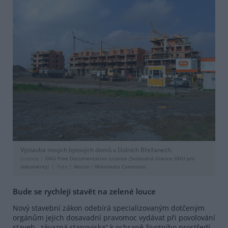
Výstavba nových bytových domů v Dolních Břežanech.
Licence |
GNU Free Documentation License
(
Svobodná licence GNU pro
dokumenty
)
Foto |
Aktron
/
Wikimedia Commons
Bude se rychleji stavět na zelené louce
Nový stavební zákon odebírá specializovaným dotčeným
orgánům jejich dosavadní pravomoc vydávat při povolování
staveb „závazná stanoviska“ k ochraně životního prostředí.