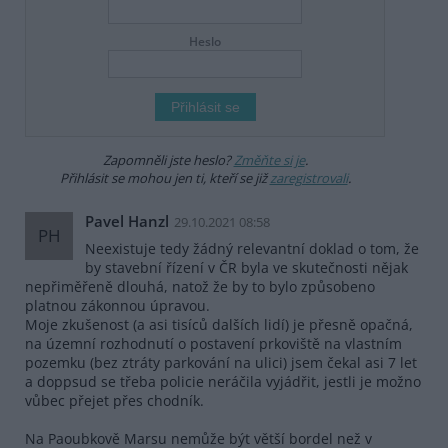
Heslo
Zapomněli jste heslo?
Změňte si je
.
Přihlásit se mohou jen ti, kteří se již
zaregistrovali
.
Pavel Hanzl
29.10.2021 08:58
PH
Neexistuje tedy žádný relevantní doklad o tom, že
by stavební řízení v ČR byla ve skutečnosti nějak
nepřiměřeně dlouhá, natož že by to bylo způsobeno
platnou zákonnou úpravou.
Moje zkušenost (a asi tisíců dalších lidí) je přesně opačná,
na územní rozhodnutí o postavení prkoviště na vlastním
pozemku (bez ztráty parkování na ulici) jsem čekal asi 7 let
a doppsud se třeba policie neráčila vyjádřit, jestli je možno
vůbec přejet přes chodník.
Na Paoubkově Marsu nemůže být větší bordel než v