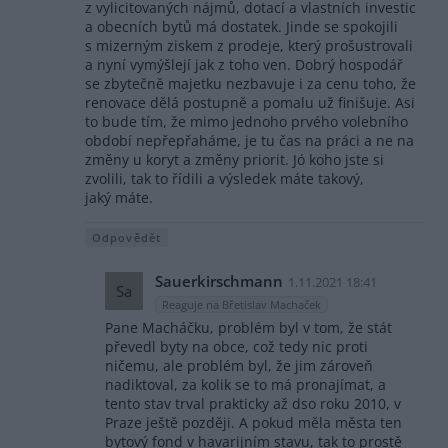
z vylicitovaných nájmů, dotací a vlastních investic
a obecních bytů má dostatek. Jinde se spokojili
s mizerným ziskem z prodeje, který prošustrovali
a nyní vymýšlejí jak z toho ven. Dobrý hospodář
se zbytečně majetku nezbavuje i za cenu toho, že
renovace dělá postupně a pomalu už finišuje. Asi
to bude tím, že mimo jednoho prvého volebního
období nepřepřaháme, je tu čas na práci a ne na
změny u koryt a změny priorit. Jó koho jste si
zvolili, tak to řídili a výsledek máte takový,
jaký máte.
Odpovědět
Sauerkirschmann
1.11.2021 18:41
Sa
Reaguje na Břetislav Machaček
Pane Macháčku, problém byl v tom, že stát
převedl byty na obce, což tedy nic proti
ničemu, ale problém byl, že jim zároveň
nadiktoval, za kolik se to má pronajímat, a
tento stav trval prakticky až dso roku 2010, v
Praze ještě později. A pokud měla města ten
bytový fond v havarijním stavu, tak to prostě