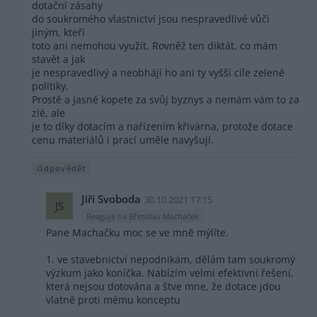
dotační zásahy
do soukromého vlastnictví jsou nespravedlivé vůči
jiným, kteří
toto ani nemohou využít. Rovněž ten diktát, co mám
stavět a jak
je nespravedlivý a neobhájí ho ani ty vyšší cíle zelené
politiky.
Prostě a jasně kopete za svůj byznys a nemám vám to za
zlé, ale
je to díky dotacím a nařízením křivárna, protože dotace
cenu materiálů i prací uměle navyšují.
Odpovědět
Jiří Svoboda
30.10.2021 17:15
JS
Reaguje na Břetislav Machaček
Pane Machačku moc se ve mně mýlíte.
1. ve stavebnictví nepodnikám, dělám tam soukromý
výzkum jako koníčka. Nabízím velmi efektivní řešení,
která nejsou dotována a štve mne, že dotace jdou
vlatně proti mému konceptu