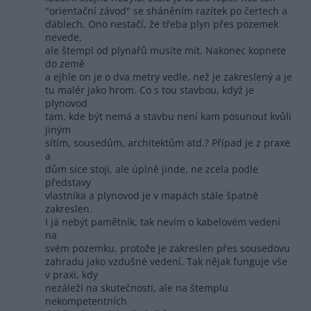
"orientační závod" se sháněním razítek po čertech a
ďáblech. Ono nestačí, že třeba plyn přes pozemek
nevede,
ale štempl od plynařů musíte mít. Nakonec kopnete
do země
a ejhle on je o dva metry vedle, než je zakreslený a je
tu malér jako hrom. Co s tou stavbou, když je
plynovod
tam, kde být nemá a stavbu není kam posunout kvůli
jiným
sítím, sousedům, architektům atd.? Případ je z praxe
a
dům sice stojí, ale úplně jinde, ne zcela podle
představy
vlastníka a plynovod je v mapách stále špatně
zakreslen.
I já nebýt pamětník, tak nevím o kabelovém vedení
na
svém pozemku, protože je zakreslen přes sousedovu
zahradu jako vzdušné vedení. Tak nějak funguje vše
v praxi, kdy
nezáleží na skutečnosti, ale na štemplu
nekompetentních