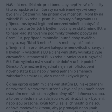
Náš stát neudělal nic proti tomu, aby nepříznivé důsledky
této evropské právní úpravy na extrémně vysoké ceny
bydlení v ČR zmírnil. Má přitom dvě možnosti. Mohl by na
základě čl. 65 odst. 1 písm. b) Smlouvy o fungování EU
přijmout nezbytná legitimní omezení volného nabývání
nemovitostí určených k bydlení občany ze států mimo EU, a
to například stanovením podmínky trvalého pobytu na
území ČR, popřípadě minimální nutné doby trvalého
pobytu, například 3 nebo 5 let. A mohl by také pokusit -
přinejmenším pro některé kategorie nemovitostí určených
k bydlení – vyjednat s EU a členskými státy výjimku z výše
citovaného ustanovení čl. 63 odst. 1 Smlouvy o fungování
EU. Tuto výjimku má v současné době v určité podobě
Dánsko. A je možné ji vyjednat nejen při přistoupení
nového státu k EU nebo v rámci jednání o změnách
zakládacích smluv EU, ale v zásadě i kdykoli jindy.
ČR má oproti ostatním členským státům EU nízké zdanění
nemovitostí. Nemovitosti určené k bydlení jsou navíc oproti
ostatním nemovitostem zvýhodněny nižší daňovou sazbou,
a to bez ohledu na to, zda jsou skutečně užívány k bydlení,
nebo jsou prázdné. Kvůli tomu, že jejich vlastníci nejsou
daňově motivováni k tomu, aby je pronajali nebo jinak