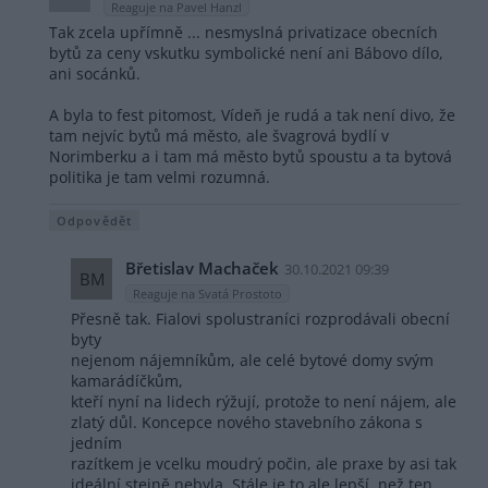
Reaguje na Pavel Hanzl
Tak zcela upřímně ... nesmyslná privatizace obecních
bytů za ceny vskutku symbolické není ani Bábovo dílo,
ani socánků.
A byla to fest pitomost, Vídeň je rudá a tak není divo, že
tam nejvíc bytů má město, ale švagrová bydlí v
Norimberku a i tam má město bytů spoustu a ta bytová
politika je tam velmi rozumná.
Odpovědět
Břetislav Machaček
30.10.2021 09:39
BM
Reaguje na Svatá Prostoto
Přesně tak. Fialovi spolustraníci rozprodávali obecní
byty
nejenom nájemníkům, ale celé bytové domy svým
kamarádíčkům,
kteří nyní na lidech rýžují, protože to není nájem, ale
zlatý důl. Koncepce nového stavebního zákona s
jedním
razítkem je vcelku moudrý počin, ale praxe by asi tak
ideální stejně nebyla. Stále je to ale lepší, než ten