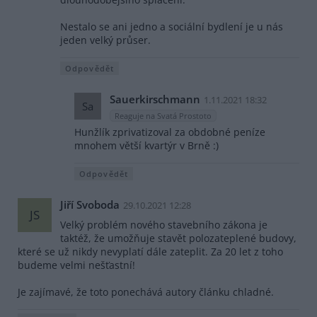
Nestalo se ani jedno a sociální bydlení je u nás
jeden velký průser.
Odpovědět
Sauerkirschmann
1.11.2021 18:32
Sa
Reaguje na Svatá Prostoto
Hunžlík zprivatizoval za obdobné peníze
mnohem větší kvartýr v Brně :)
Odpovědět
Jiří Svoboda
29.10.2021 12:28
JS
Velký problém nového stavebního zákona je
taktéž, že umožňuje stavět polozateplené budovy,
které se už nikdy nevyplatí dále zateplit. Za 20 let z toho
budeme velmi nešťastní!
Je zajímavé, že toto ponechává autory článku chladné.