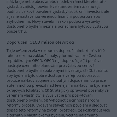
stát, kraje nebo obce, anebo model, v rámci kterého tuto
výstavbu zajišťují povinně ve stanoveném rozsahu (tj.
podílu z celkově povolené výstavby) soukromí investoři, ale
s jasně nastavenou veřejnou finanční podporou nebo
zvýhodněním. Nový stavební zákon podporu výstavby
dostupného bydlení nezná a ponechává bytovou výstavbu
pouze trhu.
Doporučení OECD můžou otevřít oči
To je ovšem zcela v rozporu s doporučeními, které v létě
tohoto roku na základě analýzy formuloval pro Českou
republiku tým OECD. OECD mj. doporučuje (1) používat
nástroje územního plánování pro výstavbu cenově
dostupného bydlení soukromými investory. (2) Dbát na to,
aby bydlení bylo dobře dostupné veřejnou dopravou,
protože náklady spojené s dlouhým dojížděním do práce
autem mohou převážit nad levnějšími náklady na bydlení v
okrajových lokalitách. (3) Strategicky spravovat pozemky ve
veřejném vlastnictví a využívat je pro poskytování
dostupného bydlení. (4) Vyhodnotit účinnost národní
reformy procesu vydávání stavebních povolení a sledovat
dopad této reformy na životní prostředí. (5) Poskytnout více
alternativ k vlastnickému bydlení, včetně nájemního