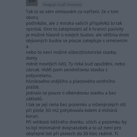
BM
Reaguje na Jiří Svoboda
Tak to se vám omlouvám za nařčení, že v tom
oboru
podnikáte, ale z mnoha vašich příspěvků to tak
vyznívá. Ono to zateplování až k hranici pasivity
je možné hlavně u nových budov, ale většina dnes
obývaných budov se pouze zatepluje s omezením
a
nebo to není možné vůbec(historické stavby,
domy
méně movitých lidí). Ty čeká buď opuštění, nebo
zázrak. Viděl jsem sendvičovou stavbu z
polyuretanu,
hliníkového vnějšího a plastového vnitřního
pláště.
Jednalo se pouze o víkendovou stavbu a bez
základů.
I tak se její cena bez pozemku a inženýrských sítí
při ploše 3O m2 pohybovala kolem 4 miliónů
korun.
Při velikosti běžného domku, sítích a pozemku by
to byl minimálně dvojnásobek a to už není pro
obyčejné lidi při platech do 30 tisíc reálné. Ti