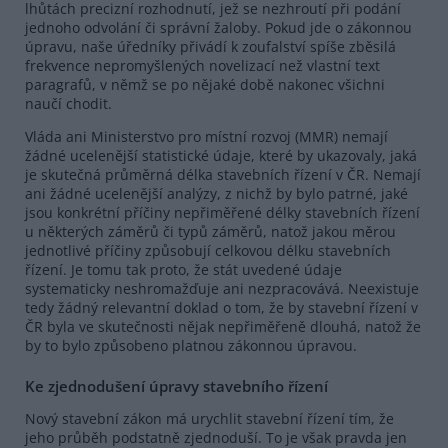
lhůtách precizní rozhodnutí, jež se nezhroutí při podání
jednoho odvolání či správní žaloby. Pokud jde o zákonnou
úpravu, naše úředníky přivádí k zoufalství spíše zběsilá
frekvence nepromyšlených novelizací než vlastní text
paragrafů, v němž se po nějaké době nakonec všichni
naučí chodit.
Vláda ani Ministerstvo pro místní rozvoj (MMR) nemají
žádné ucelenější statistické údaje, které by ukazovaly, jaká
je skutečná průměrná délka stavebních řízení v ČR. Nemají
ani žádné ucelenější analýzy, z nichž by bylo patrné, jaké
jsou konkrétní příčiny nepřiměřené délky stavebních řízení
u některých záměrů či typů záměrů, natož jakou měrou
jednotlivé příčiny způsobují celkovou délku stavebních
řízení. Je tomu tak proto, že stát uvedené údaje
systematicky neshromažďuje ani nezpracovává. Neexistuje
tedy žádný relevantní doklad o tom, že by stavební řízení v
ČR byla ve skutečnosti nějak nepřiměřeně dlouhá, natož že
by to bylo způsobeno platnou zákonnou úpravou.
Ke zjednodušení úpravy stavebního řízení
Nový stavební zákon má urychlit stavební řízení tím, že
jeho průběh podstatně zjednoduší. To je však pravda jen