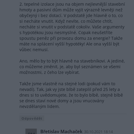
2. tepelné izolace jsou na objem nejlevnější stavební
hmoty a pasivní dům může vyjít výrazně levněji než
obyčejný i bez dotací. V podstatě jde hlavně o to, co
si necháte vnutit. Když nevíte, co můžete chtít,
necháte si vnutit v podstatě cokoliv. Vaše argumenty
s hypotékou jsou nesmyslné. Copak neušetříte
spoustu peněz při provozu domu za energie? Takže
máte na splácení vyšší hypotéky! Ale ona vyšší být
vůbec nemusí.
Ano, mělo by to být hlavně na stavebníkovi. A jediné,
co můžeme změnit, je, aby byl seznámen se všemi
možnostmi, z čeho lze vybírat.
Takže jsme vlastně na stejné lodi (pokud vám to
nevadí). Tak, jak vy jste blbě zateplil před 25 lety a
dnes si to uvědomujete, že to bylo blbě, stejně blbě
se dnes staví nové domy a jsou vnucovány
nevzdělaným lidem.
Odpovědět
Břetislav Machaček
30.10.2021 18:14