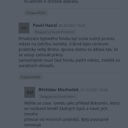
to odmítli ti držitelé dekretů.
Odpovědět
Pavel Hanzl
30.10.2021 10:31
PH
Reaguje na Svatá Prostoto
Privatizace bytového fondu byl zcela nutný proces,
města na údržbu neměla. V Brně bylo centrum
prakticky velký Bronx, oprava domu se dělala tak, že
se vstup zatloukl prkny.
Samozřejmě musí část fondu patřit městu, zvláště ze
sociálních důvodů.
Odpovědět
Břetislav Machaček
31.10.2021 18:36
BM
Reaguje na Pavel Hanzl
Mýlíte se zase. Uvedu jako příklad Bohumín, který
se nezbavil téměř žádných bytů a navíc jich
mnoho
převzal od místních podniků. Byty postupně
renovuje