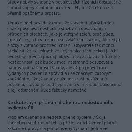
úřady nebyly schopné v povolovacích řízeních dostatečně
chránit zájmy životního prostředí. Nyní v ČR dochází k
přesně opačnému procesu.
Tento model povede k tomu, že stavební úřady budou
snáze povolovat nevhodné stavby na dosavadních
přírodních plochách, jako je veřejná zeleň, orná půda,
louka či les, a to v rozporu se zvláštními zákony, které tyto
složky životního prostředí chrání. Obyvatelé tak mohou
očekávat, že na volných zelených plochách v okolí jejich
bydlišť se dříve či později objeví nová zástavba. Případné
nezákonnosti pak budou moci nestranně posuzovat a
napravovat až správní soudy, ale až po právní moci
vydaných povolení a zpravidla i se značným časovým
zpožděním. I když soudy nakonec zruší nezákonné
povolení, stavba již bude zpravidla v mezidobí dokončena
a její odstranění bude fakticky nemožné.
Ke skutečným příčinám drahého a nedostupného
bydlení v ČR
Problém drahého a nedostupného bydlení v ČR je
způsoben souhrou několika příčin, z nichž znění platné
zákonné úpravy má jen omezený význam. Jedná se