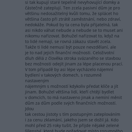
si tak kupují staré tepelně nevyhovující domky a
částečně zateplují. Ten zcela pasivní dům je pro
většinu nedosažitelný kvůli tomu, že splácet ho
většina často při ztrátě zaměstnání, nebo zdraví,
nedokáže. Pokud by ta cena byla přijatelná, tak
asi nikdo váhat nebude a nebude se to muset ani
nikomu nařizovat. Bohužel nařizovat to, když na
to lidé nemají, se rovná zákazu stavět zcela.
Takže ti lidé nemusí být pouze nevzdělaní, ale
je to nad jejich finanční možnosti. Celoživotní
dluh dělá z člověka otroka svázaného se stavbou
bez možnosti odejít jinam za lépe placenou prací.
V tom případě by asi lépe vycházelo nájemní
bydlení v takových domech, s rozumně
nastaveným
nájemným s možností kdykoliv předat klíče a jít
jinam. Bohužel většina lidí, kteří chtějí bydlet
v domcích, to má nastaveno jinak a nemíní měnit
dům za dům podle svých finančních možností.
Jdou
tak cestou jistoty s tím postupným zateplováním
i za cenu zklamání, jakého jsem se dožil já. Kdo
mohl před 25 roky tušit, že přijde nějaké zelené
šílenství, které bude požadovat místo rozumného