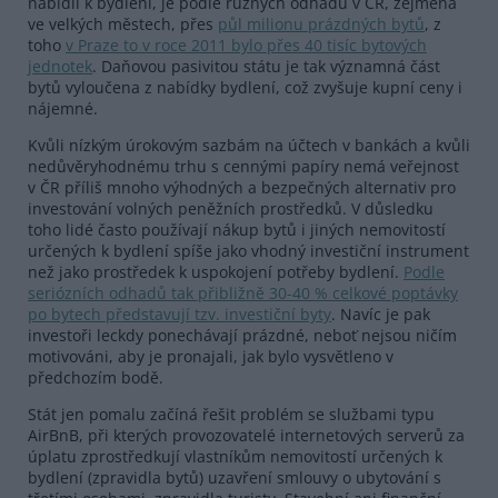
nabídli k bydlení, je podle různých odhadů v ČR, zejména
ve velkých městech, přes
půl milionu prázdných bytů
, z
toho
v Praze to v roce 2011 bylo přes 40 tisíc bytových
jednotek
. Daňovou pasivitou státu je tak významná část
bytů vyloučena z nabídky bydlení, což zvyšuje kupní ceny i
nájemné.
Kvůli nízkým úrokovým sazbám na účtech v bankách a kvůli
nedůvěryhodnému trhu s cennými papíry nemá veřejnost
v ČR příliš mnoho výhodných a bezpečných alternativ pro
investování volných peněžních prostředků. V důsledku
toho lidé často používají nákup bytů i jiných nemovitostí
určených k bydlení spíše jako vhodný investiční instrument
než jako prostředek k uspokojení potřeby bydlení.
Podle
seriózních odhadů tak přibližně 30-40 % celkové poptávky
po bytech představují tzv. investiční byty
. Navíc je pak
investoři leckdy ponechávají prázdné, neboť nejsou ničím
motivováni, aby je pronajali, jak bylo vysvětleno v
předchozím bodě.
Stát jen pomalu začíná řešit problém se službami typu
AirBnB, při kterých provozovatelé internetových serverů za
úplatu zprostředkují vlastníkům nemovitostí určených k
bydlení (zpravidla bytů) uzavření smlouvy o ubytování s