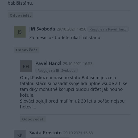
babišistánu.
Odpovědět
Jiří Svoboda
29.10.2021 14:56
Reaguje na Pavel Hanzl
JS
Za měsíc už budete říkat fialistánu.
Odpovědět
Pavel Hanzl
29.10.2021 16:53
PH
Reaguje na Jiří Svoboda
Omyl.Poškození našeho státu Babišem je zcela
fatální, stačil si nasadit svoje lidi úplně všude a ti se
tam díky mohutné korupci budou držet jak houno
košule.
Slováci bojují proti mafiím už 30 let a pořád nejsou
hotovi...
Odpovědět
Svatá Prostoto
29.10.2021 16:58
SP