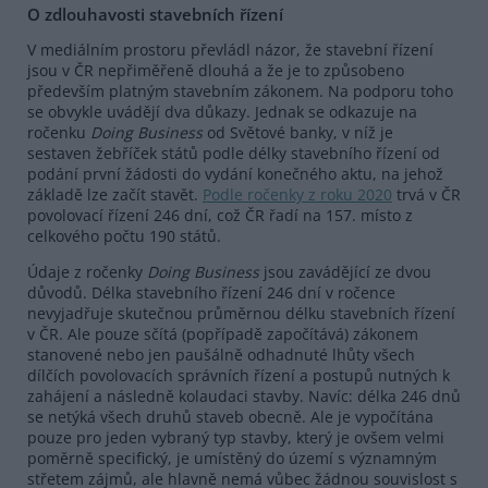
O zdlouhavosti stavebních řízení
V mediálním prostoru převládl názor, že stavební řízení
jsou v ČR nepřiměřeně dlouhá a že je to způsobeno
především platným stavebním zákonem. Na podporu toho
se obvykle uvádějí dva důkazy. Jednak se odkazuje na
ročenku
Doing Business
od Světové banky, v níž je
sestaven žebříček států podle délky stavebního řízení od
podání první žádosti do vydání konečného aktu, na jehož
základě lze začít stavět.
Podle ročenky z roku 2020
trvá v ČR
povolovací řízení 246 dní, což ČR řadí na 157. místo z
celkového počtu 190 států.
Údaje z ročenky
Doing Business
jsou zavádějící ze dvou
důvodů. Délka stavebního řízení 246 dní v ročence
nevyjadřuje skutečnou průměrnou délku stavebních řízení
v ČR. Ale pouze sčítá (popřípadě započítává) zákonem
stanovené nebo jen paušálně odhadnuté lhůty všech
dílčích povolovacích správních řízení a postupů nutných k
zahájení a následně kolaudaci stavby. Navíc: délka 246 dnů
se netýká všech druhů staveb obecně. Ale je vypočítána
pouze pro jeden vybraný typ stavby, který je ovšem velmi
poměrně specifický, je umístěný do území s významným
střetem zájmů, ale hlavně nemá vůbec žádnou souvislost s