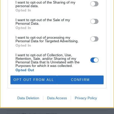
I want to opt-out of the Sharing of my
personal data.
Opted In
Svoboda, Kolínská
I want to opt-out of the Sale of my
JUDr. Petr Svoboda, Ph.D. je expert na správní právo,
Personal Data.
vyučuje na Právnické fakultě UK, Mgr. Petra Kolínská
Opted In
pracuje v asociaci nevládních organizací Zelený kruh.
I want to opt-out of processing my
Personal Data for Targeted Advertising.
Opted In
tisknout
poslat
I want to opt-out of Collection, Use,
Retention, Sale, and/or Sharing of my
Ekolist.cz nabízí v rubrice Názory a komentáře prostor pro
Personal Data that Is Unrelated with the
otevřenou diskuzi. V žádném případě ale nejsou zde publikované
Purposes for which it was collected.
texty názorem Ekolistu nebo jeho vydavatele, nýbrž jen a pouze
Opted Out
názorem autora daného textu. Svůj názor nám můžete poslat na
ekolist@ekolist.cz
.
OPT OUT FROM ALL
CONFIRM
Dále čtěte |
Novela stavebního zákona
podle aktivistů
Data Deletion
Data Access
Privacy Policy
upřednostňuje developery
před obyvateli