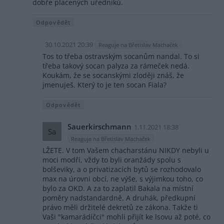
dobře placených uředníků.
Odpovědět
30.10.2021 20:39
Reaguje na Břetislav Machaček
Tos to třeba ostravským socanům nandal. To si
třeba takový socan palyza za rámeček nedá.
Koukám, že se socanskými zloději znáš, že
jmenuješ. Který to je ten socan Fiala?
Odpovědět
Sauerkirschmann
1.11.2021 18:38
Sa
Reaguje na Břetislav Machaček
LŽETE. V tom Vašem chacharstánu NIKDY nebyli u
moci modří, vždy to byli oranžády spolu s
bolševiky, a o privatizacích bytů se rozhodovalo
max na úrovni obcí, ne výše, s výjimkou toho, co
bylo za OKD. A za to zaplatil Bakala na místní
poměry nadstandardně. A druhák, předkupní
právo měli držitelé dekretů ze zákona. Takže ti
Vaši "kamarádíčci" mohli přijít ke lsovu až poté, co