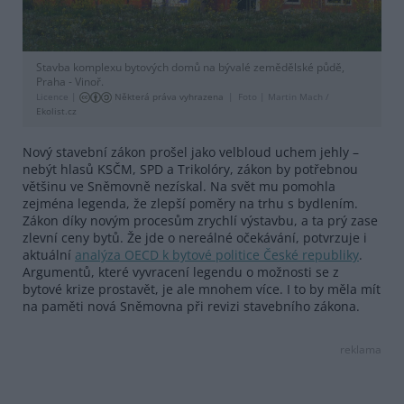
Stavba komplexu bytových domů na bývalé zemědělské půdě,
Praha - Vinoř.
Licence |
Některá práva vyhrazena
Foto |
Martin Mach /
Ekolist.cz
Nový stavební zákon prošel jako velbloud uchem jehly –
nebýt hlasů KSČM, SPD a Trikolóry, zákon by potřebnou
většinu ve Sněmovně nezískal. Na svět mu pomohla
zejména legenda, že zlepší poměry na trhu s bydlením.
Zákon díky novým procesům zrychlí výstavbu, a ta prý zase
zlevní ceny bytů. Že jde o nereálné očekávání, potvrzuje i
aktuální
analýza OECD k bytové politice České republiky
.
Argumentů, které vyvracení legendu o možnosti se z
bytové krize prostavět, je ale mnohem více. I to by měla mít
na paměti nová Sněmovna při revizi stavebního zákona.
reklama