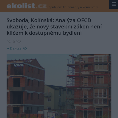
☰
/
publicistika
/
názory a komentáře
Svoboda, Kolínská: Analýza OECD
ukazuje, že nový stavební zákon není
klíčem k dostupnému bydlení
29.10.2021
Diskuse: 65