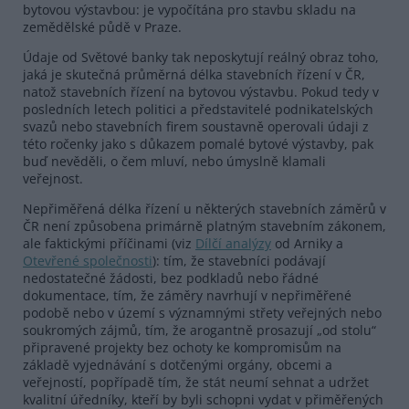
bytovou výstavbou: je vypočítána pro stavbu skladu na
zemědělské půdě v Praze.
Údaje od Světové banky tak neposkytují reálný obraz toho,
jaká je skutečná průměrná délka stavebních řízení v ČR,
natož stavebních řízení na bytovou výstavbu. Pokud tedy v
posledních letech politici a představitelé podnikatelských
svazů nebo stavebních firem soustavně operovali údaji z
této ročenky jako s důkazem pomalé bytové výstavby, pak
buď nevěděli, o čem mluví, nebo úmyslně klamali
veřejnost.
Nepřiměřená délka řízení u některých stavebních záměrů v
ČR není způsobena primárně platným stavebním zákonem,
ale faktickými příčinami (viz
Dílčí analýzy
od Arniky a
Otevřené společnosti
): tím, že stavebníci podávají
nedostatečné žádosti, bez podkladů nebo řádné
dokumentace, tím, že záměry navrhují v nepřiměřené
podobě nebo v území s významnými střety veřejných nebo
soukromých zájmů, tím, že arogantně prosazují „od stolu“
připravené projekty bez ochoty ke kompromisům na
základě vyjednávání s dotčenými orgány, obcemi a
veřejností, popřípadě tím, že stát neumí sehnat a udržet
kvalitní úředníky, kteří by byli schopni vydat v přiměřených