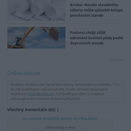
Arnika: Novela stavebního
zákona může způsobit kolaps
povolování staveb
Poslanci chtějí ztížit
odnímání kvalitní půdy podél
dopravních staveb
reklama
Online diskuse
Redakce Ekolistu vítá čtenářské názory, komentáře a postřehy. Tím,
že zde publikujete svůj příspěvek, se ale zároveň zavazujete
dodržovat
pravidla diskuse
. V případě porušení si redakce
vyhrazuje právo smazat diskusní příspěvěk
Všechny komentáře (65)
DO DISKUZE SE MŮŽETE ZAPOJIT PO PŘIHLÁŠENÍ
Uživatelský e-mail