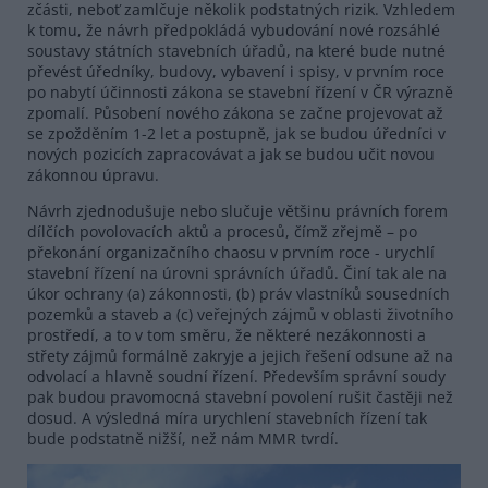
zčásti, neboť zamlčuje několik podstatných rizik. Vzhledem
k tomu, že návrh předpokládá vybudování nové rozsáhlé
soustavy státních stavebních úřadů, na které bude nutné
převést úředníky, budovy, vybavení i spisy, v prvním roce
po nabytí účinnosti zákona se stavební řízení v ČR výrazně
zpomalí. Působení nového zákona se začne projevovat až
se zpožděním 1-2 let a postupně, jak se budou úředníci v
nových pozicích zapracovávat a jak se budou učit novou
zákonnou úpravu.
Návrh zjednodušuje nebo slučuje většinu právních forem
dílčích povolovacích aktů a procesů, čímž zřejmě – po
překonání organizačního chaosu v prvním roce - urychlí
stavební řízení na úrovni správních úřadů. Činí tak ale na
úkor ochrany (a) zákonnosti, (b) práv vlastníků sousedních
pozemků a staveb a (c) veřejných zájmů v oblasti životního
prostředí, a to v tom směru, že některé nezákonnosti a
střety zájmů formálně zakryje a jejich řešení odsune až na
odvolací a hlavně soudní řízení. Především správní soudy
pak budou pravomocná stavební povolení rušit častěji než
dosud. A výsledná míra urychlení stavebních řízení tak
bude podstatně nižší, než nám MMR tvrdí.