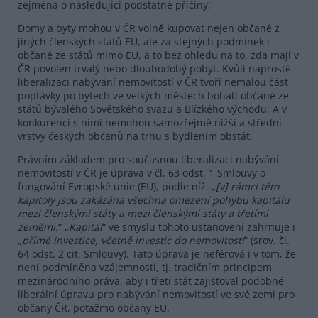
zejména o následující podstatné příčiny:
Domy a byty mohou v ČR volně kupovat nejen občané z
jiných členských států EU, ale za stejných podmínek i
občané ze států mimo EU, a to bez ohledu na to, zda mají v
ČR povolen trvalý nebo dlouhodobý pobyt. Kvůli naprosté
liberalizaci nabývání nemovitostí v ČR tvoří nemalou část
poptávky po bytech ve velkých městech bohatí občané ze
států bývalého Sovětského svazu a Blízkého východu. A v
konkurenci s nimi nemohou samozřejmě nižší a střední
vrstvy českých občanů na trhu s bydlením obstát.
Právním základem pro současnou liberalizaci nabývání
nemovitostí v ČR je úprava v čl. 63 odst. 1 Smlouvy o
fungování Evropské unie (EU), podle níž: „
[v] rámci této
kapitoly jsou zakázána všechna omezení pohybu kapitálu
mezi členskými státy a mezi členskými státy a třetími
zeměmi.
“ „
Kapitál
“ ve smyslu tohoto ustanovení zahrnuje i
„
přímé investice, včetně investic do nemovitostí
“ (srov. čl.
64 odst. 2 cit. Smlouvy). Tato úprava je neférová i v tom, že
není podmíněna vzájemností, tj. tradičním principem
mezinárodního práva, aby i třetí stát zajišťoval podobně
liberální úpravu pro nabývání nemovitostí ve své zemi pro
občany ČR, potažmo občany EU.