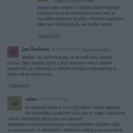
Reaguje na Richard Vacek
pokud vývoj teplot a srážek půjde stejným
trendem brzy se dostaneme tam kde je
Ausrálie,vymírání druhů a mizemí vegetace
taky není žádný blud, ale tvrdá realita
Odpovědět
Jan Šimůnek
22.12.2019 09:18
Reaguje na vaber
JŠ
Blábol. Na tyhle teploty se prostě není možné
dostat. Byly teploty vyšší o dva stupně a něco, žádná
katastrofa se nekonala a střední Evropa hospodářsky a
kulturně prosperovala.
Odpovědět
vaber
17.12.2019 09:32
va
ty miliardy miliard tun CO2 které člověk vypustil
do atmosféry spalením uhlí,plynu ,ropy a biomasy
,nikdo nedokáže odstranit ani zastavit
oteplování,rozšiřování pouští a katastrofální úbytek vody
na pevninách i v atmosféře .Některé změny jsou nevratné,