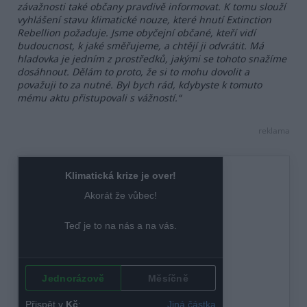
závažnosti také občany pravdivě informovat. K tomu slouží
vyhlášení stavu klimatické nouze, které hnutí Extinction
Rebellion požaduje. Jsme obyčejní občané, kteří vidí
budoucnost, k jaké směřujeme, a chtějí ji odvrátit. Má
hladovka je jedním z prostředků, jakými se tohoto snažíme
dosáhnout. Dělám to proto, že si to mohu dovolit a
považuji to za nutné. Byl bych rád, kdybyste k tomuto
mému aktu přistupovali s vážností.“
reklama