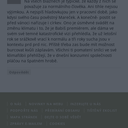
Na všech bláznech je typické, že každý z nich se
považuje za normálního člověka. Ani tihle nejsou
výjimkou. A nejspíš hladovkujou jen v pracovní době, jako
kdysi svého času pověstný Mareček. A konečně- postit se
před vánoci nařizuje i církev. Ono je úsměvné svádět na
změnu klimatu i to, že je Babiš premiérem, ale dáma ve
svém své temné katastrofické vizi přehlédla, že už letošní
rok se srážkově vrací k normálu a tři roky sucha jsou v
kontextu prd prd nic. Příště třeba zas bude mít možnost
burcovat kvůli záplavám. Všichni ti pomatení snílci ve své
klimafóbii přehlížejí, že v dnešní konzumní společnosti
pláčou na špatném hrobě.
Odpovědět
O NÁS
NOVINKY NA WEBU
INZERUJTE U NÁS
PODPOŘTE NÁS
PŘEBÍRÁNÍ OBSAHU
TIŠTĚNÝ EKOLIST
MAPA STRÁNEK
DEJTE O SOBĚ VĚDĚT
ZPRÁVY E-MAILEM
COOKIES