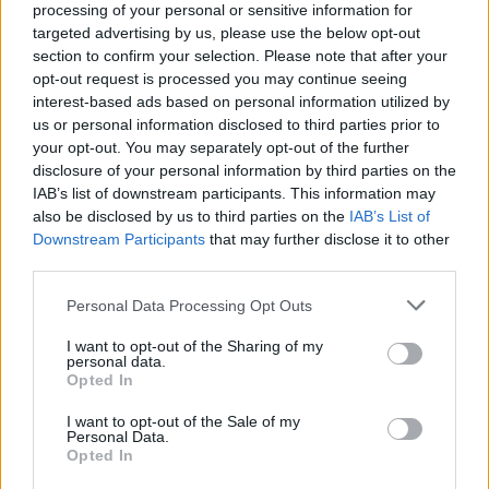
Já teda vidím, že hektarový výnos obilovin se projevuje
processing of your personal or sensitive information for
velmi negativně. Dokonce jsem si tak jist, že klidně
targeted advertising by us, please use the below opt-out
hodím odkaz i na statistiku, jak se země otepluje.
section to confirm your selection. Please note that after your
https://cs.wikipedia.org/wiki/Glob%C3%A1ln%C3%AD_ot
opt-out request is processed you may continue seeing
eplov%C3%A1n%C3%AD#/media/Soubor:Global_Temper
interest-based ads based on personal information utilized by
ature_Anomaly.svg
us or personal information disclosed to third parties prior to
your opt-out. You may separately opt-out of the further
Odpovědět
disclosure of your personal information by third parties on the
IAB’s list of downstream participants. This information may
Richard Vacek
17.12.2019 10:08
RV
also be disclosed by us to third parties on the
IAB’s List of
Reaguje na Marek Drápal
Downstream Participants
that may further disclose it to other
No a když dáme obě statistiky dohromady, tak
third parties.
vidíme, že stoupá jak výnos obilovin, tak teploty.
Nemusí to spolu souviset, ale může. Hlavní snad je,
Personal Data Processing Opt Outs
že potravy bude dostatek (nadbytek).
I want to opt-out of the Sharing of my
Odpovědět
personal data.
Opted In
vaber
17.12.2019 14:21
va
I want to opt-out of the Sale of my
Reaguje na Richard Vacek
Personal Data.
v Austrálii díky vedrům a suchu ,nejen že chcípají
Opted In
koně a netopýři a mizí vegetace ,ale klesla