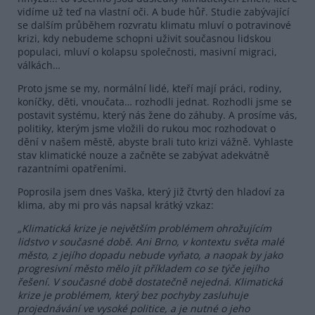
vidíme už teď na vlastní oči. A bude hůř. Studie zabývající
se dalším průběhem rozvratu klimatu mluví o potravinové
krizi, kdy nebudeme schopni uživit současnou lidskou
populaci, mluví o kolapsu společnosti, masivní migraci,
válkách…
Proto jsme se my, normální lidé, kteří mají práci, rodiny,
koníčky, děti, vnoučata… rozhodli jednat. Rozhodli jsme se
postavit systému, který nás žene do záhuby. A prosíme vás,
politiky, kterým jsme vložili do rukou moc rozhodovat o
dění v našem městě, abyste brali tuto krizi vážně. Vyhlaste
stav klimatické nouze a začněte se zabývat adekvátně
razantními opatřeními.
Poprosila jsem dnes Vaška, který již čtvrtý den hladoví za
klima, aby mi pro vás napsal krátký vzkaz:
„Klimatická krize je největším problémem ohrožujícím
lidstvo v současné době. Ani Brno, v kontextu světa malé
město, z jejího dopadu nebude vyňato, a naopak by jako
progresivní město mělo jít příkladem co se týče jejího
řešení. V současné době dostatečně nejedná. Klimatická
krize je problémem, který bez pochyby zasluhuje
projednávání ve vysoké politice, a je nutné o jeho