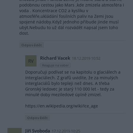
podobnou cestou jako Mars ,kde zmizela atmosféra i
voda . Koncentrace CO2 a kyslíku v
atmosféře,ukládání fosilních paliv na Zemi jsou
spojené nádoby.Když jednoho přibude jinde musí
ubýt.Nebudu to už dál rozvádět napsal jsem toho
dost.
Odpovědět
Richard Vacek
18.12.2019 10:52
RV
Reaguje na vaber
Doporučuji podívat se na kapitolu o glaciálech a
interglaciálech. Z grafů uvidíte, že za minulých
interglaciálů bylo tepleji než dnes. A třeba
Gronský ledovec je starý 110 000 let - tedy za
minulé doby meziledové úplně zmizel.
https://en.wikipedia.org/wiki/Ice_age
Odpovědět
Jiří Svoboda
17.12.2019 10:25