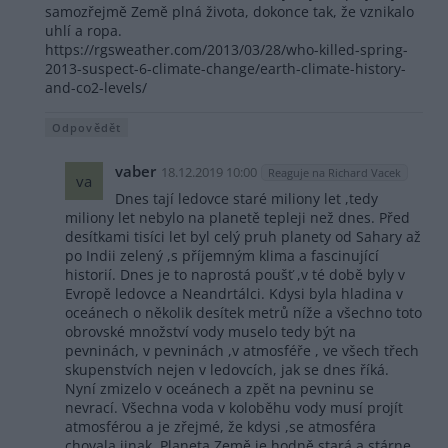
samozřejmě Země plná života, dokonce tak, že vznikalo
uhlí a ropa.
https://rgsweather.com/2013/03/28/who-killed-spring-
2013-suspect-6-climate-change/earth-climate-history-
and-co2-levels/
Odpovědět
vaber
18.12.2019 10:00
Reaguje na Richard Vacek
va
Dnes tají ledovce staré miliony let ,tedy
miliony let nebylo na planetě tepleji než dnes. Před
desítkami tisíci let byl celý pruh planety od Sahary až
po Indii zelený ,s příjemným klima a fascinující
historií. Dnes je to naprostá poušť ,v té době byly v
Evropě ledovce a Neandrtálci. Kdysi byla hladina v
oceánech o několik desítek metrů níže a všechno toto
obrovské množství vody muselo tedy být na
pevninách, v pevninách ,v atmosféře , ve všech třech
skupenstvích nejen v ledovcích, jak se dnes říká.
Nyní zmizelo v oceánech a zpět na pevninu se
nevrací. Všechna voda v koloběhu vody musí projít
atmosférou a je zřejmé, že kdysi ,se atmosféra
chovala jinak. Planeta Země je hodně stará a stárne