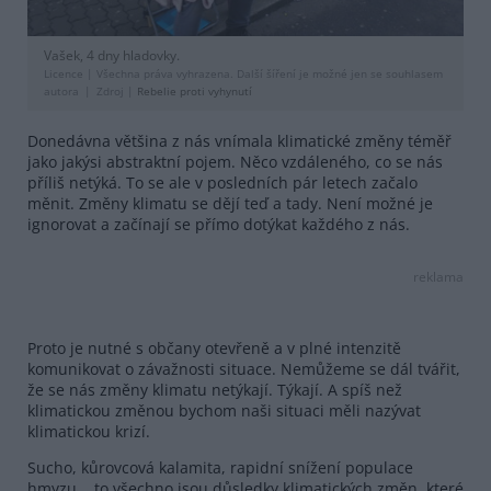
Vašek, 4 dny hladovky.
Licence |
Všechna práva vyhrazena. Další šíření je možné jen se souhlasem
autora
Zdroj |
Rebelie proti vyhynutí
Donedávna většina z nás vnímala klimatické změny téměř
jako jakýsi abstraktní pojem. Něco vzdáleného, co se nás
příliš netýká. To se ale v posledních pár letech začalo
měnit. Změny klimatu se dějí teď a tady. Není možné je
ignorovat a začínají se přímo dotýkat každého z nás.
reklama
Proto je nutné s občany otevřeně a v plné intenzitě
komunikovat o závažnosti situace. Nemůžeme se dál tvářit,
že se nás změny klimatu netýkají. Týkají. A spíš než
klimatickou změnou bychom naši situaci měli nazývat
klimatickou krizí.
Sucho, kůrovcová kalamita, rapidní snížení populace
hmyzu... to všechno jsou důsledky klimatických změn, které