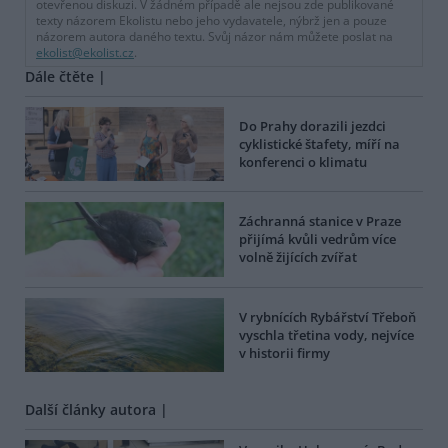
otevřenou diskuzi. V žádném případě ale nejsou zde publikované
texty názorem Ekolistu nebo jeho vydavatele, nýbrž jen a pouze
názorem autora daného textu. Svůj názor nám můžete poslat na
ekolist@ekolist.cz
.
Dále čtěte |
Do Prahy dorazili jezdci
cyklistické štafety, míří na
konferenci o klimatu
Záchranná stanice v Praze
přijímá kvůli vedrům více
volně žijících zvířat
V rybnících Rybářství Třeboň
vyschla třetina vody, nejvíce
v historii firmy
Další články autora |