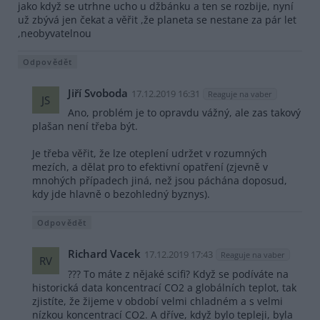
jako když se utrhne ucho u džbánku a ten se rozbije, nyní
už zbývá jen čekat a věřit ,že planeta se nestane za pár let
,neobyvatelnou
Odpovědět
Jiří Svoboda
17.12.2019 16:31
Reaguje na vaber
JS
Ano, problém je to opravdu vážný, ale zas takový
plašan není třeba být.
Je třeba věřit, že lze oteplení udržet v rozumných
mezích, a dělat pro to efektivní opatření (zjevně v
mnohých případech jiná, než jsou páchána doposud,
kdy jde hlavně o bezohledný byznys).
Odpovědět
Richard Vacek
17.12.2019 17:43
Reaguje na vaber
RV
??? To máte z nějaké scifi? Když se podíváte na
historická data koncentrací CO2 a globálních teplot, tak
zjistíte, že žijeme v období velmi chladném a s velmi
nízkou koncentrací CO2. A dříve, když bylo tepleji, byla