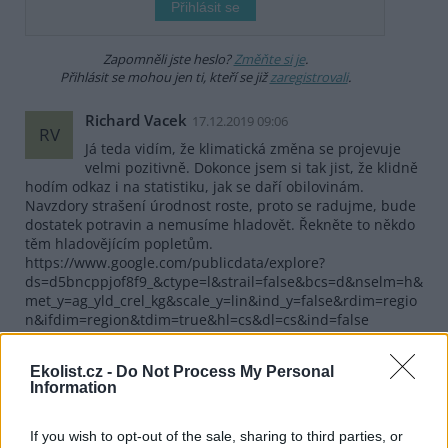
Zapomněli jste heslo?
Změňte si je
.
Přihlásit se mohou jen ti, kteří se již
zaregistrovali
.
Richard Vacek
17.12.2019 09:06
RV
Já teda vidím, že klimatická změna se projevuje
velmi pozitivně. Dokonce jsem si tak jist, že klidně
hodím odkaz i na statistiku, jak se daří obilovinám.
Navzdory strašení úrodnost roste, proto se radujme, bude
dostatek potravin a nemusíme hladovět. Řekněte to někdo
těm hladovějícím popletům.
https://www.google.com/publicdata/explore?
ds=d5bncppjof8f9_&ctype=l&strail=false&bcs=d&nselm=h&
met_y=ag_yld_crel_kg&scale_y=lin&ind_y=false&rdim=regio
n&ifdim=region&tdim=true&hl=cs&dl=cs&ind=false
Odpovědět
Ekolist.cz -
Do Not Process My Personal
Information
Marek Drápal
17.12.2019 09:54
MD
Reaguje na Richard Vacek
If you wish to opt-out of the sale, sharing to third parties, or