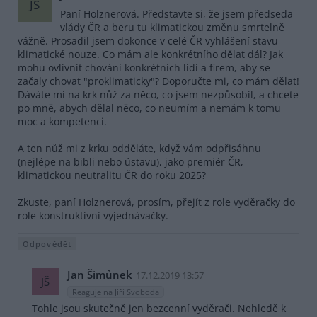
JS
Paní Holznerová. Představte si, že jsem předseda
vlády ČR a beru tu klimatickou změnu smrtelně
vážně. Prosadil jsem dokonce v celé ČR vyhlášení stavu
klimatické nouze. Co mám ale konkrétního dělat dál? Jak
mohu ovlivnit chování konkrétních lidí a firem, aby se
začaly chovat "proklimaticky"? Doporučte mi, co mám dělat!
Dáváte mi na krk nůž za něco, co jsem nezpůsobil, a chcete
po mně, abych dělal něco, co neumím a nemám k tomu
moc a kompetenci.
A ten nůž mi z krku odděláte, když vám odpřisáhnu
(nejlépe na bibli nebo ústavu), jako premiér ČR,
klimatickou neutralitu ČR do roku 2025?
Zkuste, paní Holznerová, prosím, přejít z role vyděračky do
role konstruktivní vyjednávačky.
Odpovědět
Jan Šimůnek
17.12.2019 13:57
JŠ
Reaguje na Jiří Svoboda
Tohle jsou skutečně jen bezcenní vyděrači. Nehledě k