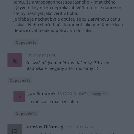
tomu, že antropogennost současného klimatického
výkyvu nikdy nikdo neprokázal. Věřit na to je naprosto
stejný nesmysl jako věřit v boha.
Je třeba je nechat být a doufat, že tu Darwinovu cenu
získají. Nebo si před ně stoupnout jako pan Konvička a
debužírovat nějakou potravinu do ruky.
Odpovědět
17.12.2019 15:05
ig
Ke svačině jsem měl kus tlačenky. Zdravím
hladovkáře, vegany a též muslimy :D
Odpovědět
Jan Šimůnek
18.12.2019 10:07
Reaguje na
JŠ
Já měl zase maso v sulcu.
Odpovědět
Jaroslav Olšanský
17.12.2019 17:57
JO