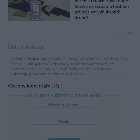
Veronika Holcnerová: Bude
lidstvo na seznamu fosilním
průmyslem vyhubených
druhů?
reklama
Online diskuse
Redakce Ekolistu vítá čtenářské názory, komentáře a postřehy. Tím,
že zde publikujete svůj příspěvek, se ale zároveň zavazujete
dodržovat
pravidla diskuse
. V případě porušení si redakce
vyhrazuje právo smazat diskusní příspěvěk
Všechny komentáře (18)
DO DISKUZE SE MŮŽETE ZAPOJIT PO PŘIHLÁŠENÍ
Uživatelský e-mail
Heslo