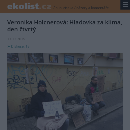
☰
/
publicistika
/
názory a komentáře
Veronika Holcnerová: Hladovka za klima,
den čtvrtý
17.12.2019
Diskuse: 18