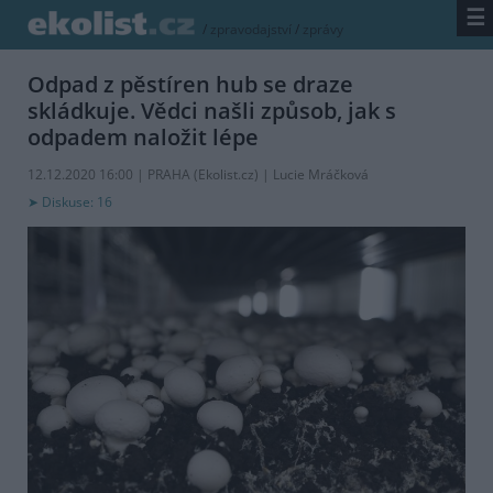
☰
/
zpravodajství
/
zprávy
Odpad z pěstíren hub se draze
skládkuje. Vědci našli způsob, jak s
odpadem naložit lépe
12.12.2020 16:00 | PRAHA (
Ekolist.cz
) | Lucie Mráčková
Diskuse: 16