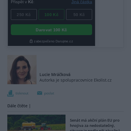
Lucie Mráčková
Autorka je spolupracovnice Ekolist.cz
tisknout
poslat
Dále čtěte |
Senát má akční plán EU pro
hnojiva za nedostatečný,
situace je podle něj závažná