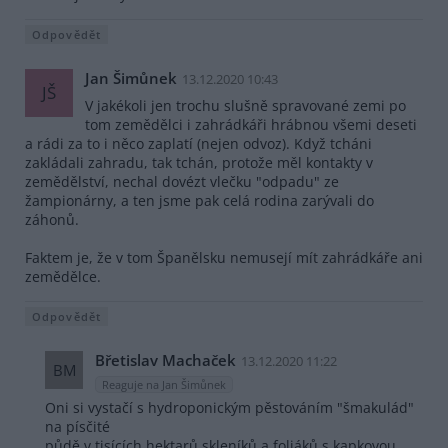
Odpovědět
Jan Šimůnek
13.12.2020 10:43
JŠ
V jakékoli jen trochu slušně spravované zemi po
tom zemědělci i zahrádkáři hrábnou všemi deseti
a rádi za to i něco zaplatí (nejen odvoz). Když tcháni
zakládali zahradu, tak tchán, protože měl kontakty v
zemědělství, nechal dovézt vlečku "odpadu" ze
žampionárny, a ten jsme pak celá rodina zarývali do
záhonů.
Faktem je, že v tom Španělsku nemusejí mít zahrádkáře ani
zemědělce.
Odpovědět
Břetislav Machaček
13.12.2020 11:22
BM
Reaguje na Jan Šimůnek
Oni si vystačí s hydroponickým pěstováním "šmakulád"
na písčité
půdě v tisících hektarů skleníků a foliáků s kapkovou