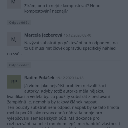
MJ
Zírám, ono to nejde kompostovat? Nebo
kompostování neznají?
Odpovědět
Marcela Jezberová
16.12.2020 08:40
MJ
Nazývat substrát po pěstování hub odpadem, na
to už musí mít člověk opravdu specifický náhled
na svět.
Odpovědět
Radim Polášek
19.12.2020 14:18
RP
Já vidím jako největší problém nekvalifikaci
autorky. Kdyby totiž autorka měla nějakou
kvalifikaci a věděla by, co použitý substrát z pěstování
žampiónů je, nemohla by takový článek napsat.
Ten použitý substrát není odpad, naopak by se tato hmota
mohla použít jako rovnocenná náhrada hnoje pro
vylepšování zemědělských půd. Má dokonce pro
rozhazování na pole i mnohem lepší mechanické vlastnosti