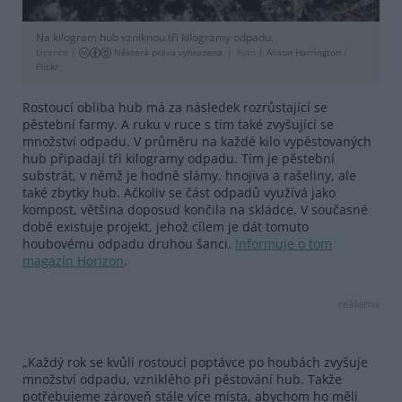
Na kilogram hub vzniknou tři kilogramy odpadu.
Licence |
Některá práva vyhrazena
Foto |
Alison Harrington
/
Flickr
Rostoucí obliba hub má za následek rozrůstající se
pěstební farmy. A ruku v ruce s tím také zvyšující se
množství odpadu. V průměru na každé kilo vypěstovaných
hub připadají tři kilogramy odpadu. Tím je pěstební
substrát, v němž je hodně slámy, hnojiva a rašeliny, ale
také zbytky hub. Ačkoliv se část odpadů využívá jako
kompost, většina doposud končila na skládce. V současné
době existuje projekt, jehož cílem je dát tomuto
houbovému odpadu druhou šanci.
Informuje o tom
magazín Horizon
.
reklama
„Každý rok se kvůli rostoucí poptávce po houbách zvyšuje
množství odpadu, vzniklého při pěstování hub. Takže
potřebujeme zároveň stále více místa, abychom ho měli