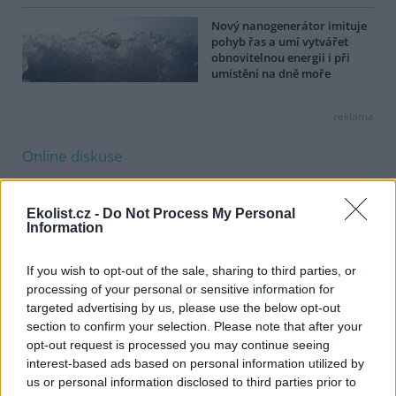
Nový nanogenerátor imituje
pohyb řas a umí vytvářet
obnovitelnou energii i při
umístění na dně moře
reklama
Online diskuse
Redakce Ekolistu vítá čtenářské názory, komentáře a postřehy. Tím,
že zde publikujete svůj příspěvek, se ale zároveň zavazujete
Ekolist.cz -
Do Not Process My Personal
dodržovat
pravidla diskuse
. V případě porušení si redakce
Information
vyhrazuje právo smazat diskusní příspěvěk
Všechny komentáře (16)
If you wish to opt-out of the sale, sharing to third parties, or
processing of your personal or sensitive information for
DO DISKUZE SE MŮŽETE ZAPOJIT PO PŘIHLÁŠENÍ
targeted advertising by us, please use the below opt-out
Uživatelský e-mail
section to confirm your selection. Please note that after your
opt-out request is processed you may continue seeing
interest-based ads based on personal information utilized by
Heslo
us or personal information disclosed to third parties prior to