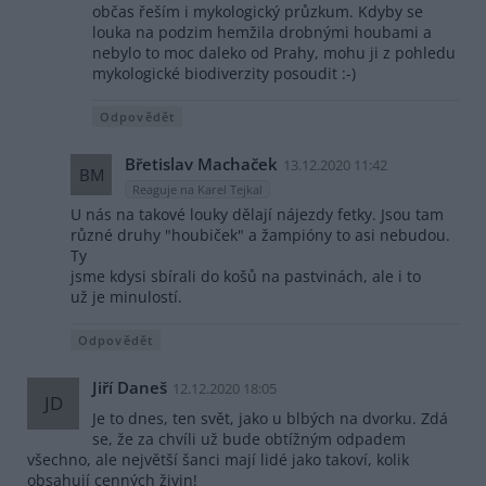
občas řeším i mykologický průzkum. Kdyby se
louka na podzim hemžila drobnými houbami a
nebylo to moc daleko od Prahy, mohu ji z pohledu
mykologické biodiverzity posoudit :-)
Odpovědět
Břetislav Machaček
13.12.2020 11:42
BM
Reaguje na Karel Tejkal
U nás na takové louky dělají nájezdy fetky. Jsou tam
různé druhy "houbiček" a žampióny to asi nebudou.
Ty
jsme kdysi sbírali do košů na pastvinách, ale i to
už je minulostí.
Odpovědět
Jiří Daneš
12.12.2020 18:05
JD
Je to dnes, ten svět, jako u blbých na dvorku. Zdá
se, že za chvíli už bude obtížným odpadem
všechno, ale největší šanci mají lidé jako takoví, kolik
obsahují cenných živin!