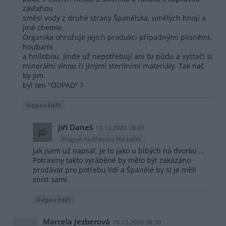
závlahou
směsi vody z druhé strany Španělska, umělých hnoji a
jiné chemie.
Organika ohrožuje jejich produkci případnými plísněmi,
houbami
a hnilobou. Jinde už nepotřebují ani tu půdu a vystačí si
minerální vlnou či jinými sterilními materiály. Tak nač
by jim
byl ten "ODPAD" ?
Odpovědět
Jiří Daneš
13.12.2020 18:49
JD
Reaguje na Břetislav Machaček
Jak jsem už napsal, je to jako u blbých na dvorku ...
Potraviny takto vyráběné by mělo být zakázáno
prodávat pro potřebu lidí a Španělé by si je měli
sníst sami.
Odpovědět
Marcela Jezberová
16.12.2020 08:39