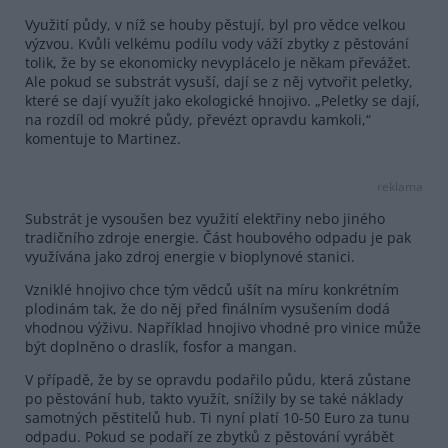
Využití půdy, v níž se houby pěstují, byl pro vědce velkou
výzvou. Kvůli velkému podílu vody váží zbytky z pěstování
tolik, že by se ekonomicky nevyplácelo je někam převážet.
Ale pokud se substrát vysuší, dají se z něj vytvořit peletky,
které se dají využít jako ekologické hnojivo. „Peletky se dají,
na rozdíl od mokré půdy, převézt opravdu kamkoli,“
komentuje to Martinez.
reklama
Substrát je vysoušen bez využití elektřiny nebo jiného
tradičního zdroje energie. Část houbového odpadu je pak
využívána jako zdroj energie v bioplynové stanici.
Vzniklé hnojivo chce tým vědců ušít na míru konkrétním
plodinám tak, že do něj před finálním vysušením dodá
vhodnou výživu. Například hnojivo vhodné pro vinice může
být doplněno o draslík, fosfor a mangan.
V případě, že by se opravdu podařilo půdu, která zůstane
po pěstování hub, takto využít, snížily by se také náklady
samotných pěstitelů hub. Ti nyní platí 10-50 Euro za tunu
odpadu. Pokud se podaří ze zbytků z pěstování vyrábět