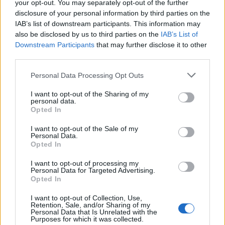
your opt-out. You may separately opt-out of the further
disclosure of your personal information by third parties on the
IAB’s list of downstream participants. This information may
also be disclosed by us to third parties on the
IAB’s List of
Zapomněli jste heslo?
Změňte si je
.
Downstream Participants
that may further disclose it to other
Přihlásit se mohou jen ti, kteří se již
zaregistrovali
.
third parties.
Břetislav Machaček
12.12.2020 16:42
Personal Data Processing Opt Outs
BM
Být to do 5O km, tak to odeberu zdarma a zbavím
I want to opt-out of the Sharing of my
je starostí co s tím.
personal data.
Kdysi jsem to navezl do skleníku, rok mi tam rostly ještě
Opted In
žampióny
a půda byla jedna báseň. Vidím, že "odpadem" už je asi
I want to opt-out of the Sale of my
vše a vše je
Personal Data.
Opted In
problém, který musí řešit výzkumníci a likvidovat
bioplynovky.
I want to opt-out of processing my
Personal Data for Targeted Advertising.
Odpovědět
Opted In
13.12.2020 11:09
I want to opt-out of Collection, Use,
Reaguje na Břetislav Machaček
Retention, Sale, and/or Sharing of my
HiiHiiHi, je to přesně tak. Hodí se na to nálepka odpad a
Personal Data that Is Unrelated with the
šup s tím do nějakého šuplíku zákona o odpadech. A
Purposes for which it was collected.