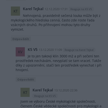
Karel Tejkal
12.12.2020 17:31
Reaguje na K5 V5
KT
Nehnojená, pravidelně sečená louka může být z
mykologického hlediska cenná, často zde roste řada
vzácných druhů. Po přihnojení mohou tyto druhy
vymizet.
Odpovědět
K5 V5
13.12.2020 11:09
Reaguje na Karel Tejkal
KV
Je to jen takový klín 3000 m2 a při sečení ten
prostředek nechávám, nevyplatí se tam vracet. Takže
díky z upozornění, stačí ten prostředek vynechat i při
hnojení.
Odpovědět
Karel Tejkal
13.12.2020 22:36
KT
Reaguje na K5 V5
Jsem ve výboru České mykologické společnosti,
členem České vědecké společnosti pro mykologii a