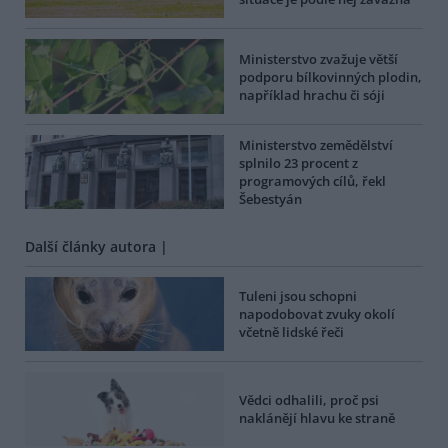
Ministerstvo zvažuje větší
podporu bílkovinných plodin,
například hrachu či sóji
Ministerstvo zemědělství
splnilo 23 procent z
programových cílů, řekl
Šebestyán
Další články autora |
Tuleni jsou schopni
napodobovat zvuky okolí
včetně lidské řeči
Vědci odhalili, proč psi
naklánějí hlavu ke straně