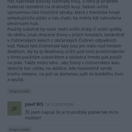
než například klasický slamnatý hnůj, u toho je problém
materiál rozmělnit na drobnější kusy. Neboli určitá
významnou část živočišné výroby, která z hlerdiska hnoje
vylepšujícícho půdu u nás chybí, by mohla být nahražena
pěstírnami hub.
Použitý substrát by navíc mohl snížit ztráty či vrátit zpátky
do oběhu jinak ztracené živiny v jiných hmotách, konkrétně
v čistírenských kalech z občanských Čistíren odpadních
vod. Pokud tyto čistírenské kaly jsou jen málo nad limitem
škodlivin, šly by ty škodliviny snížit pod limit promíchábním
s tímto použitým substrátem a výsledná hmota pak použít
na pole. Takže místo toho , aby živiny v čistírenském kalu
skončily bez užitku na skládce, kde maximálně vyrobí
trochu metanu, na poli se dostanou zpět do koloběhu živin
a využijí.
Odpovědět
Josef BIS
19.12.2020 15:58
JB
ŽE jsem napsal že je to pirátský plátek tak mi to
mažete?
Odpovědět