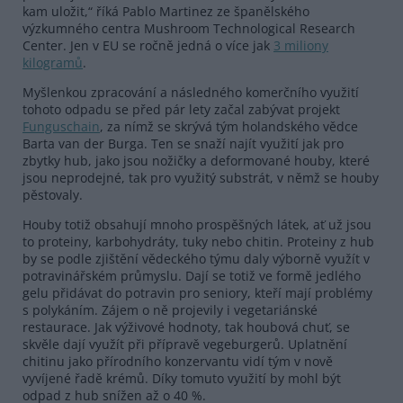
kam uložit,“ říká Pablo Martinez ze španělského
výzkumného centra Mushroom Technological Research
Center. Jen v EU se ročně jedná o více jak
3 miliony
kilogramů
.
Myšlenkou zpracování a následného komerčního využití
tohoto odpadu se před pár lety začal zabývat projekt
Funguschain
, za nímž se skrývá tým holandského vědce
Barta van der Burga. Ten se snaží najít využití jak pro
zbytky hub, jako jsou nožičky a deformované houby, které
jsou neprodejné, tak pro využitý substrát, v němž se houby
pěstovaly.
Houby totiž obsahují mnoho prospěšných látek, ať už jsou
to proteiny, karbohydráty, tuky nebo chitin. Proteiny z hub
by se podle zjištění vědeckého týmu daly výborně využít v
potravinářském průmyslu. Dají se totiž ve formě jedlého
gelu přidávat do potravin pro seniory, kteří mají problémy
s polykáním. Zájem o ně projevily i vegetariánské
restaurace. Jak výživové hodnoty, tak houbová chuť, se
skvěle dají využít při přípravě vegeburgerů. Uplatnění
chitinu jako přírodního konzervantu vidí tým v nově
vyvíjené řadě krémů. Díky tomuto využití by mohl být
odpad z hub snížen až o 40 %.