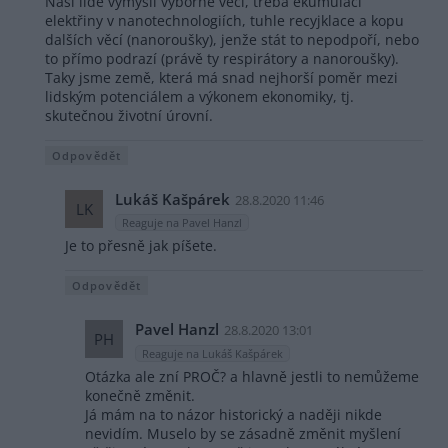
Naši lidé vymyslí výborné věci, třeba ekumulaci
elektřiny v nanotechnologiích, tuhle recyjklace a kopu
dalších věcí (nanoroušky), jenže stát to nepodpoří, nebo
to přímo podrazí (právě ty respirátory a nanoroušky).
Taky jsme země, která má snad nejhorší poměr mezi
lidským potenciálem a výkonem ekonomiky, tj.
skutečnou životní úrovní.
Odpovědět
Lukáš Kašpárek
28.8.2020 11:46
LK
Reaguje na Pavel Hanzl
Je to přesně jak píšete.
Odpovědět
Pavel Hanzl
28.8.2020 13:01
PH
Reaguje na Lukáš Kašpárek
Otázka ale zní PROČ? a hlavně jestli to nemůžeme
konečně změnit.
Já mám na to názor historický a naději nikde
nevidím. Muselo by se zásadně změnit myšlení