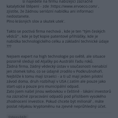
si najedete na firmu nabízející zázračné
katalytické štěpení - zde :https://www.ervoeco.com/ ,
zjistíte, že žádnou seriózní nabídku ani informaci
nedostanete.
Plno krásných slov a skutek utek´.
Takto se poctivá firma nechová , kde je ten "tým českých
vědců" , kde je byť kopie patentové přihlášky, kde je
nabídka technologického celku a základní technické údaje
???
Nejsem expert na high technologie po světě, ale situace
pozorně sleduji od Aljašky po Austrálii řadu roků.
Žádná firma, žádný vědecký ústav v současnosti nenabízí
jen zlomek toho, co se údajně zrodilo v Podkrušnohoří.
Nejblíže k tomu mají Izraelci - a ti už mají jeden pilotní
závod doma, druh rozbíhají v USA ( zatím ale pouze jako
start-up) a pouze pro municipální odpad.
Zato jsem našel jinou webovkou v češtině - lákání investorů
na zázračné zpracování odpadů pod příslibem vysokého
zhodnocení investice. Pokud chcete být milionář , máte
poslat nějakou kryptoměnu na zjevně neprůhledný účet.
Odpovědět