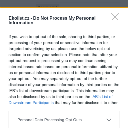
Odpovědět
Ekolist.cz -
Do Not Process My Personal
Jiří Daneš
28.8.2020 19:28
Reaguje na Pavel Hanzl
JD
Information
V Rakousku uhlí dávno došlo a v Británii také.
If you wish to opt-out of the sale, sharing to third parties, or
Odpovědět
processing of your personal or sensitive information for
targeted advertising by us, please use the below opt-out
Pavel Hanzl
28.8.2020 21:54
Reaguje na Jiří Daneš
PH
section to confirm your selection. Please note that after your
Samozřejmě je to čistá lež, jak dycky.
opt-out request is processed you may continue seeing
interest-based ads based on personal information utilized by
Odpovědět
us or personal information disclosed to third parties prior to
your opt-out. You may separately opt-out of the further
Jan Šimůnek
29.8.2020 06:53
Reaguje na Pavel Hanzl
disclosure of your personal information by third parties on the
JŠ
IAB’s list of downstream participants. This information may
V Rakousku uhlí opravdu nemají a ve Velké Británii
mají jen nekvalitní s vysokým podílem síry, navíc většinu
also be disclosed by us to third parties on the
IAB’s List of
dolů už vyčerpali.
Downstream Participants
that may further disclose it to other
A Rakousko má elektrárny v Alpách (a jadernou energii z
third parties.
Dukovan) A Velká Británie má jaderné elektrárny a vozí si
"ekologickou" štěpku přes půl zeměkoule.
Personal Data Processing Opt Outs