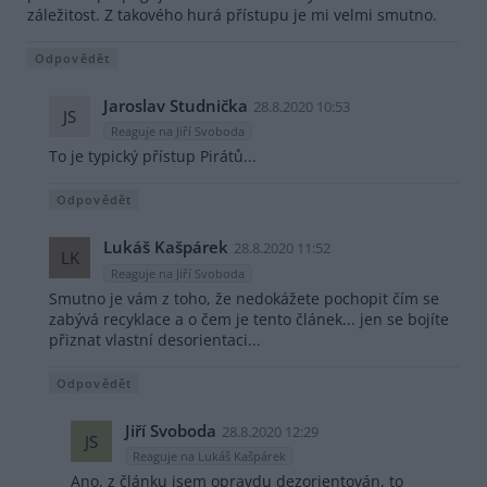
záležitost. Z takového hurá přístupu je mi velmi smutno.
Odpovědět
Jaroslav Studnička
28.8.2020 10:53
JS
Reaguje na Jiří Svoboda
To je typický přístup Pirátů...
Odpovědět
Lukáš Kašpárek
28.8.2020 11:52
LK
Reaguje na Jiří Svoboda
Smutno je vám z toho, že nedokážete pochopit čím se
zabývá recyklace a o čem je tento článek... jen se bojíte
přiznat vlastní desorientaci...
Odpovědět
Jiří Svoboda
28.8.2020 12:29
JS
Reaguje na Lukáš Kašpárek
Ano, z článku jsem opravdu dezorientován, to