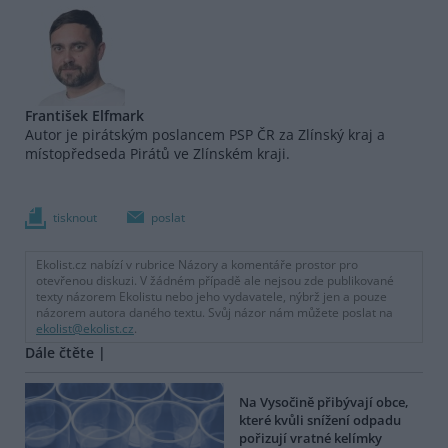
František Elfmark
Autor je pirátským poslancem PSP ČR za Zlínský kraj a
místopředseda Pirátů ve Zlínském kraji.
tisknout
poslat
Ekolist.cz nabízí v rubrice Názory a komentáře prostor pro
otevřenou diskuzi. V žádném případě ale nejsou zde publikované
texty názorem Ekolistu nebo jeho vydavatele, nýbrž jen a pouze
názorem autora daného textu. Svůj názor nám můžete poslat na
ekolist@ekolist.cz
.
Dále čtěte |
Na Vysočině přibývají obce,
které kvůli snížení odpadu
pořizují vratné kelímky