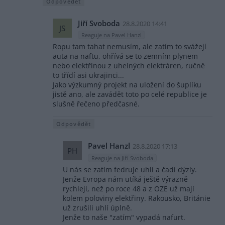
Odpovědět
Jiří Svoboda
28.8.2020 14:41
JS
Reaguje na Pavel Hanzl
Ropu tam tahat nemusím, ale zatím to svážejí
auta na naftu, ohřívá se to zemním plynem
nebo elektřinou z uhelných elektráren, ručně
to třídí asi ukrajinci...
Jako výzkumný projekt na uložení do šuplíku
jistě ano, ale zavádět toto po celé republice je
slušně řečeno předčasné.
Odpovědět
Pavel Hanzl
28.8.2020 17:13
PH
Reaguje na Jiří Svoboda
U nás se zatím fedruje uhlí a čadí dýzly.
Jenže Evropa nám utíká ještě výrazně
rychleji, než po roce 48 a z OZE už mají
kolem poloviny elektřiny. Rakousko, Británie
už zrušili uhlí úplně.
Jenže to naše "zatím" vypadá nafurt.