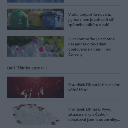
Vláda podpořila novelu,
jejímž cílem je zahustit síť
zpětného odběru obalů
Eurokomisařka je ochotná
dál jednat o zavádění
obalového nařízení, řekl
Červený
Další články autora |
František Elfmark: Hrozí nám
věčné léto?
František Elfmark: Vývoj
situace s vlky v Česku –
debatoval jsem s odborníky…