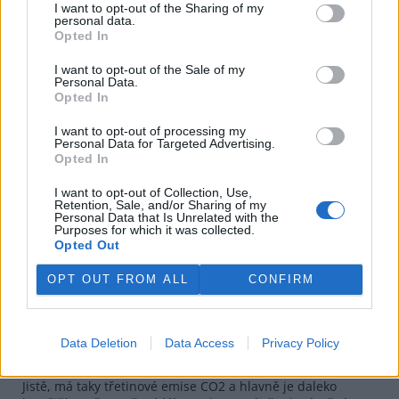
Odpovědět
I want to opt-out of the Sharing of my
personal data.
Opted In
Vladimír Wagner
29.8.2020 08:31
VW
Reaguje na Pavel Hanzl
I want to opt-out of the Sale of my
Personal Data.
Pane Hanzle, zase radikální vyhlášení o věci, o které nic
Opted In
nevíte. Dá se to sice lehce dohledat, ale tím se Vy nikdy
neobtěžujete. Rakušané pro uhelné bloky, které postavili
I want to opt-out of processing my
místo nespuštěné jaderné elektrárny dováželi uhlí od nás a
Personal Data for Targeted Advertising.
z Polska. Velká Británie už také své uhlí vytěžila.
Opted In
Odpovědět
I want to opt-out of Collection, Use,
Retention, Sale, and/or Sharing of my
Personal Data that Is Unrelated with the
Jaroslav Studnička
28.8.2020 19:55
Purposes for which it was collected.
JS
Opted Out
Reaguje na Pavel Hanzl
Významnou část v Británii ovšem převzal plyn...
OPT OUT FROM ALL
CONFIRM
Odpovědět
Pavel Hanzl
Data Deletion
Data Access
Privacy Policy
28.8.2020 21:43
PH
Reaguje na Jaroslav Studnička
Jistě, má taky třetinové emise CO2 a hlavně je daleko