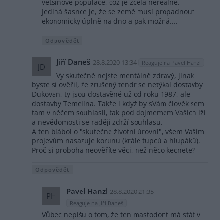
většinové populace, což je zcela nereálné.
Jediná šasnce je, že se země musí propadnout
ekonomicky úplně na dno a pak možná....
Odpovědět
Jiří Daneš
28.8.2020 13:34
Reaguje na Pavel Hanzl
JD
Vy skutečně nejste mentálně zdravý, jinak
byste si ověřil, že zrušený tendr se netýkal dostavby
Dukovan, ty jsou dostavěné už od roku 1987, ale
dostavby Temelína. Takže i když by sVám člověk sem
tam v něčem souhlasil, tak pod dojmemem Vašich lží
a nevědomosti se raději zdrží souhlasu.
A ten blábol o "skutečné životní úrovni", všem Vašim
projevům nasazuje korunu (krále tupců a hlupáků).
Proč si proboha neověříte věci, než něco kecnete?
Odpovědět
Pavel Hanzl
28.8.2020 21:35
PH
Reaguje na Jiří Daneš
Vůbec nepíšu o tom, že ten mastodont má stát v