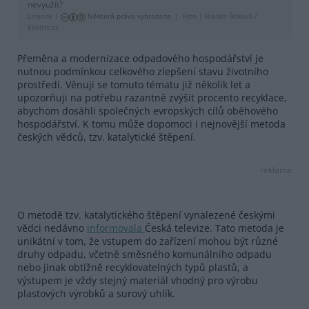
nevyužít?
Licence |
Některá práva vyhrazena
Foto |
Blanka Štiková /
Ekolist.cz
Přeměna a modernizace odpadového hospodářství je
nutnou podmínkou celkového zlepšení stavu životního
prostředí. Věnuji se tomuto tématu již několik let a
upozorňuji na potřebu razantně zvýšit procento recyklace,
abychom dosáhli společných evropských cílů oběhového
hospodářství. K tomu může dopomoci i nejnovější metoda
českých vědců, tzv. katalytické štěpení.
reklama
O metodě tzv. katalytického štěpení vynalezené českými
vědci nedávno
informovala
Česká televize. Tato metoda je
unikátní v tom, že vstupem do zařízení mohou být různé
druhy odpadu, včetně směsného komunálního odpadu
nebo jinak obtížně recyklovatelných typů plastů, a
výstupem je vždy stejný materiál vhodný pro výrobu
plastových výrobků a surový uhlík.