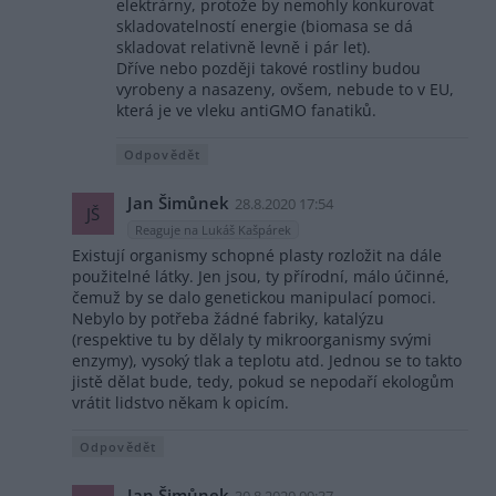
elektrárny, protože by nemohly konkurovat
skladovatelností energie (biomasa se dá
skladovat relativně levně i pár let).
Dříve nebo později takové rostliny budou
vyrobeny a nasazeny, ovšem, nebude to v EU,
která je ve vleku antiGMO fanatiků.
Odpovědět
Jan Šimůnek
28.8.2020 17:54
JŠ
Reaguje na Lukáš Kašpárek
Existují organismy schopné plasty rozložit na dále
použitelné látky. Jen jsou, ty přírodní, málo účinné,
čemuž by se dalo genetickou manipulací pomoci.
Nebylo by potřeba žádné fabriky, katalýzu
(respektive tu by dělaly ty mikroorganismy svými
enzymy), vysoký tlak a teplotu atd. Jednou se to takto
jistě dělat bude, tedy, pokud se nepodaří ekologům
vrátit lidstvo někam k opicím.
Odpovědět
Jan Šimůnek
30.8.2020 09:37