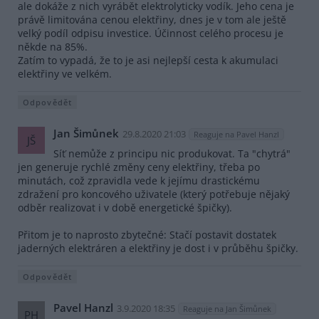
ale dokáže z nich vyrábět elektrolyticky vodík. Jeho cena je
právě limitována cenou elektřiny, dnes je v tom ale ještě
velký podíl odpisu investice. Účinnost celého procesu je
někde na 85%.
Zatím to vypadá, že to je asi nejlepší cesta k akumulaci
elektřiny ve velkém.
Odpovědět
Jan Šimůnek
29.8.2020 21:03
Reaguje na Pavel Hanzl
JŠ
Síť nemůže z principu nic produkovat. Ta "chytrá"
jen generuje rychlé změny ceny elektřiny, třeba po
minutách, což zpravidla vede k jejímu drastickému
zdražení pro koncového uživatele (který potřebuje nějaký
odběr realizovat i v době energetické špičky).
Přitom je to naprosto zbytečné: Stačí postavit dostatek
jaderných elektráren a elektřiny je dost i v průběhu špičky.
Odpovědět
Pavel Hanzl
3.9.2020 18:35
Reaguje na Jan Šimůnek
PH