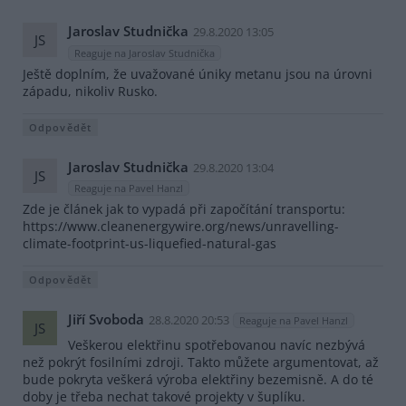
Jaroslav Studnička
29.8.2020 13:05
JS
Reaguje na Jaroslav Studnička
Ještě doplním, že uvažované úniky metanu jsou na úrovni
západu, nikoliv Rusko.
Odpovědět
Jaroslav Studnička
29.8.2020 13:04
JS
Reaguje na Pavel Hanzl
Zde je článek jak to vypadá při započítání transportu:
https://www.cleanenergywire.org/news/unravelling-
climate-footprint-us-liquefied-natural-gas
Odpovědět
Jiří Svoboda
28.8.2020 20:53
Reaguje na Pavel Hanzl
JS
Veškerou elektřinu spotřebovanou navíc nezbývá
než pokrýt fosilními zdroji. Takto můžete argumentovat, až
bude pokryta veškerá výroba elektřiny bezemisně. A do té
doby je třeba nechat takové projekty v šuplíku.