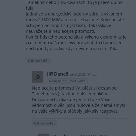
Temelíně nebo v Dukovanech, to je přece úplně
fuk!
Jedná se o energetický jaderný zdroj s výkonem
řádově 1300 MW a o tom se bavíme. Když nejste
schopen pochopit smysl textu, tak laskavě
neurážejte a neplácejte pitomosti.
Poměr lidského potenciálu a výkonu ekonomiky je
zcela mimo váš mozkový horizont, to chápu, jen
nechápu ty urážky, když nevíte o věci ani ťok.
Odpovědět
Jiří Daneš
29.8.2020 14:38
JD
Reaguje na Pavel Hanzl
Neplácejte pitomosti Vy, plést si dostavbu
Temelína s výstavbou dalších bloků v
Dukovanech, ukazuje jen na to že Vaše
vědomosti o věci jsou nulové a že nemá smysl
na Vaše výkřiky a bláboly jakkoliv reagovat.
Odpovědět