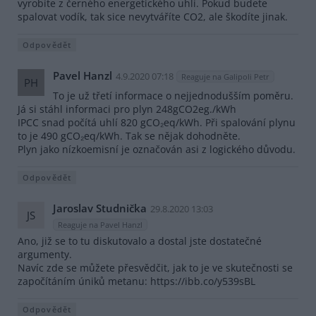
vyrobíte z černého energetického uhlí. Pokud budete
spalovat vodík, tak sice nevytváříte CO2, ale škodíte jinak.
Odpovědět
Pavel Hanzl
4.9.2020 07:18
Reaguje na Galipoli Petr
PH
To je už třetí informace o nejjednodušším poměru.
Já si stáhl informaci pro plyn 248gCO2eg./kWh
IPCC snad počítá uhlí 820 gCO₂eq/kWh. Při spalování plynu
to je 490 gCO₂eq/kWh. Tak se nějak dohodněte.
Plyn jako nízkoemisní je označován asi z logického důvodu.
Odpovědět
Jaroslav Studnička
29.8.2020 13:03
JS
Reaguje na Pavel Hanzl
Ano, již se to tu diskutovalo a dostal jste dostatečné
argumenty.
Navíc zde se můžete přesvědčit, jak to je ve skutečnosti se
započítáním úniků metanu: https://ibb.co/y539sBL
Odpovědět