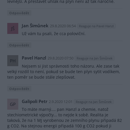
levnější. A přestavět uhlák na plyn není až tak náročné.
Odpovědět
Jan Šimůnek
29.8.2020 06:54
Reaguje na Pavel Hanzl
JŠ
Už vám tu psali, že cca poloviční.
Odpovědět
Pavel Hanzl
29.8.2020 07:50
Reaguje na Jan Šimůnek
PH
Nejsem si jist správnosti toho názoru. Ale zase tak
velký rozdíl to není, pokud se bude ten plyn sytit vodíkem,
ten poměr se bude stále zlepšovat.
Odpovědět
Galipoli Petr
2.9.2020 12:01
Reaguje na Jan Šimůnek
GP
To máte marný.... pan Hanzl a chemie, natož
stechiometrické výpočty... to nejde k sobě. Realita je
taková, že na 1 MJ vyrobenou ze zemního plynu připadá 82
g CO2. Na stejnou energii připadá 100 g CO2 pokud ji