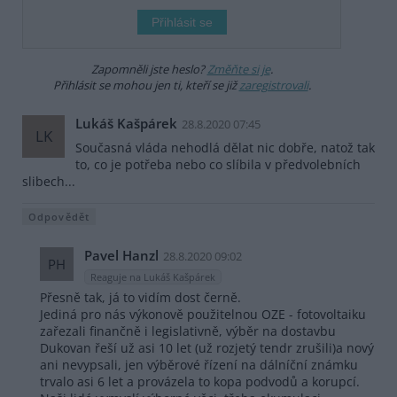
Zapomněli jste heslo?
Změňte si je
.
Přihlásit se mohou jen ti, kteří se již
zaregistrovali
.
Lukáš Kašpárek
28.8.2020 07:45
LK
Současná vláda nehodlá dělat nic dobře, natož tak
to, co je potřeba nebo co slíbila v předvolebních
slibech...
Odpovědět
Pavel Hanzl
28.8.2020 09:02
PH
Reaguje na Lukáš Kašpárek
Přesně tak, já to vidím dost černě.
Jediná pro nás výkonově použitelnou OZE - fotovoltaiku
zařezali finančně i legislativně, výběr na dostavbu
Dukovan řeší už asi 10 let (už rozjetý tendr zrušili)a nový
ani nevypsali, jen výběrové řízení na dálníční známku
trvalo asi 6 let a provázela to kopa podvodů a korupcí.