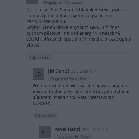
Reaguje na Jiří Svoboda
Netěšte se. Pan Šimůnek blábolí nesmysly pořád
stejné a jeho fantasmagorie čerpá asi na
Paroubkově Marsu.
Kdyby EU neblokovala výzkum GMO, už dnes
bychom pěstovali na poli energii v x násobně
větších přírůstích speciálních rostlin, prostě úplná
blbost.
Odpovědět
Jiří Daneš
28.8.2020 13:41
JD
Reaguje na Pavel Hanzl
Proti blbosti i bohové marně bojovali, bojují a
bojovat budou a Vy jste s toho nevyvratitelným
důkazem, třeba s tou Vaší "přestavbou"
Dukovan.
Odpovědět
Pavel Hanzl
28.8.2020 17:14
PH
Reaguje na Jiří Daneš