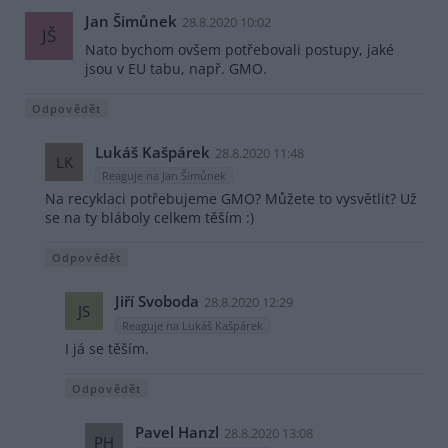
Jan Šimůnek
28.8.2020 10:02
JŠ
Nato bychom ovšem potřebovali postupy, jaké
jsou v EU tabu, např. GMO.
Odpovědět
Lukáš Kašpárek
28.8.2020 11:48
LK
Reaguje na Jan Šimůnek
Na recyklaci potřebujeme GMO? Můžete to vysvětlit? Už
se na ty bláboly celkem těším :)
Odpovědět
Jiří Svoboda
28.8.2020 12:29
JS
Reaguje na Lukáš Kašpárek
I já se těším.
Odpovědět
Pavel Hanzl
28.8.2020 13:08
PH