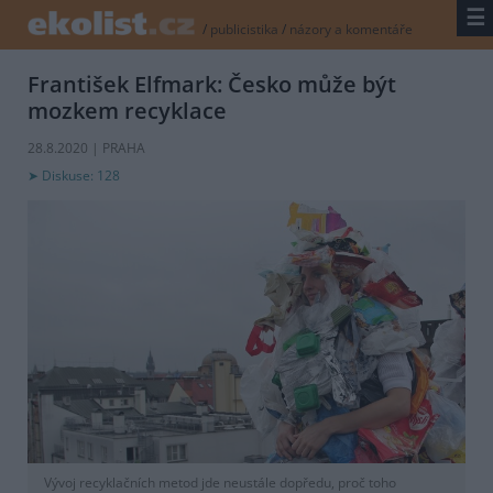
☰
/
publicistika
/
názory a komentáře
František Elfmark: Česko může být
mozkem recyklace
28.8.2020 | PRAHA
Diskuse: 128
Vývoj recyklačních metod jde neustále dopředu, proč toho