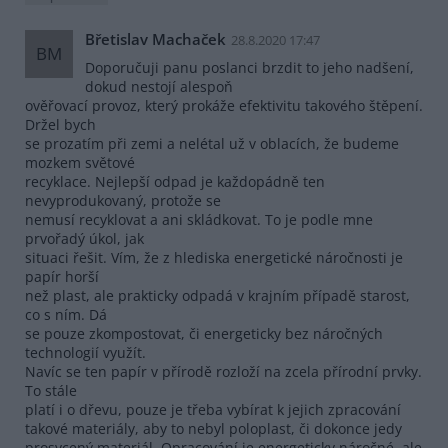
Břetislav Machaček
28.8.2020 17:47
BM
Doporučuji panu poslanci brzdit to jeho nadšení,
dokud nestojí alespoň
ověřovací provoz, který prokáže efektivitu takového štěpení.
Držel bych
se prozatím při zemi a nelétal už v oblacích, že budeme
mozkem světové
recyklace. Nejlepší odpad je každopádně ten
nevyprodukovaný, protože se
nemusí recyklovat a ani skládkovat. To je podle mne
prvořadý úkol, jak
situaci řešit. Vím, že z hlediska energetické náročnosti je
papír horší
než plast, ale prakticky odpadá v krajním případě starost,
co s ním. Dá
se pouze zkompostovat, či energeticky bez náročných
technologií využít.
Navíc se ten papír v přírodě rozloží na zcela přírodní prvky.
To stále
platí i o dřevu, pouze je třeba vybírat k jejich zpracování
takové materiály, aby to nebyl poloplast, či dokonce jedy
prosycený materiál. Opracování je energeticky náročné, ale