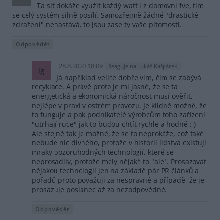
Ta síť dokáže využít každý watt i z domovní fve, tím
se celý systém silně posílí. Samozřejmě žádné "drastické
zdražení" nenastává, to jsou zase ty vaše pitomosti.
Odpovědět
28.8.2020 18:09
Reaguje na Lukáš Kašpárek
ig
Já například velice dobře vím, čím se zabývá
recyklace. A právě proto je mi jasné, že se ta
energetická a ekonomická náročnost musí ověřit,
nejlépe v praxi v ostrém provozu. Je klidně možné, že
to funguje a pak podnikatelé výrobcům toho zařízení
"utrhají ruce" jak to budou chtít rychle a hodně :-)
Ale stejně tak je možné, že se to neprokáže, což také
nebude nic divného, protože v historii lidstva existují
mraky pozoruhodných technologií, které se
neprosadily, protože měly nějaké to "ale". Prosazovat
nějakou technologii jen na základě pár PR článků a
pořadů proto považuji za nesprávné a případě, že je
prosazuje poslanec až za nezodpovědné.
Odpovědět