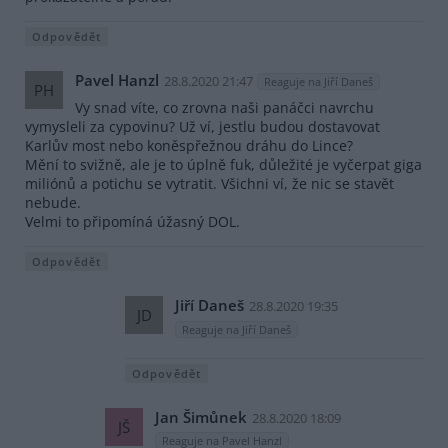
Odpovědět
Pavel Hanzl
28.8.2020 21:47
Reaguje na Jiří Daneš
PH
Vy snad víte, co zrovna naši panáčci navrchu
vymysleli za cypovinu? Už ví, jestlu budou dostavovat
Karlův most nebo koněspřežnou dráhu do Lince?
Mění to svižně, ale je to úplně fuk, důležité je vyčerpat giga
miliónů a potichu se vytratit. Všichni ví, že nic se stavět
nebude.
Velmi to připomíná úžasný DOL.
Odpovědět
Jiří Daneš
28.8.2020 19:35
JD
Reaguje na Jiří Daneš
Odpovědět
Jan Šimůnek
28.8.2020 18:09
JŠ
Reaguje na Pavel Hanzl