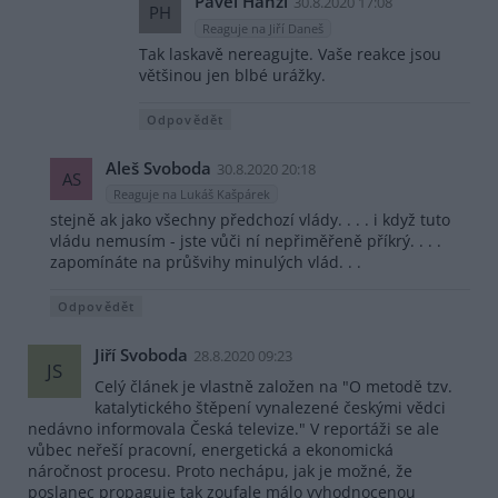
Pavel Hanzl
30.8.2020 17:08
PH
Reaguje na Jiří Daneš
Tak laskavě nereagujte. Vaše reakce jsou
většinou jen blbé urážky.
Odpovědět
Aleš Svoboda
30.8.2020 20:18
AS
Reaguje na Lukáš Kašpárek
stejně ak jako všechny předchozí vlády. . . . i když tuto
vládu nemusím - jste vůči ní nepřiměřeně příkrý. . . .
zapomínáte na průšvihy minulých vlád. . .
Odpovědět
Jiří Svoboda
28.8.2020 09:23
JS
Celý článek je vlastně založen na "O metodě tzv.
katalytického štěpení vynalezené českými vědci
nedávno informovala Česká televize." V reportáži se ale
vůbec neřeší pracovní, energetická a ekonomická
náročnost procesu. Proto nechápu, jak je možné, že
poslanec propaguje tak zoufale málo vyhodnocenou