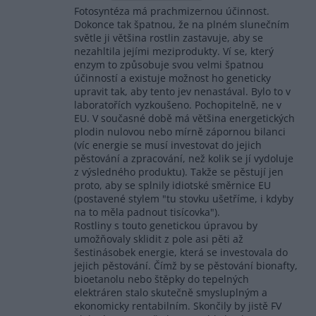
Fotosyntéza má prachmizernou účinnost.
Dokonce tak špatnou, že na plném slunečním
světle ji většina rostlin zastavuje, aby se
nezahltila jejími meziprodukty. Ví se, který
enzym to způsobuje svou velmi špatnou
účinností a existuje možnost ho geneticky
upravit tak, aby tento jev nenastával. Bylo to v
laboratořích vyzkoušeno. Pochopitelně, ne v
EU. V současné době má většina energetických
plodin nulovou nebo mírně zápornou bilanci
(víc energie se musí investovat do jejich
pěstování a zpracování, než kolik se jí vydoluje
z výsledného produktu). Takže se pěstují jen
proto, aby se splnily idiotské směrnice EU
(postavené stylem "tu stovku ušetříme, i kdyby
na to měla padnout tisícovka").
Rostliny s touto genetickou úpravou by
umožňovaly sklidit z pole asi pěti až
šestinásobek energie, která se investovala do
jejich pěstování. Čímž by se pěstování bionafty,
bioetanolu nebo štěpky do tepelných
elektráren stalo skutečně smysluplným a
ekonomicky rentabilním. Skončily by jistě FV