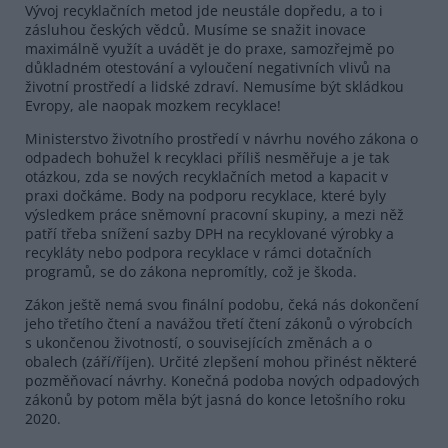
Vývoj recyklačních metod jde neustále dopředu, a to i
zásluhou českých vědců. Musíme se snažit inovace
maximálně využít a uvádět je do praxe, samozřejmě po
důkladném otestování a vyloučení negativních vlivů na
životní prostředí a lidské zdraví. Nemusíme být skládkou
Evropy, ale naopak mozkem recyklace!
Ministerstvo životního prostředí v návrhu nového zákona o
odpadech bohužel k recyklaci příliš nesměřuje a je tak
otázkou, zda se nových recyklačních metod a kapacit v
praxi dočkáme. Body na podporu recyklace, které byly
výsledkem práce sněmovní pracovní skupiny, a mezi něž
patří třeba snížení sazby DPH na recyklované výrobky a
recykláty nebo podpora recyklace v rámci dotačních
programů, se do zákona nepromítly, což je škoda.
Zákon ještě nemá svou finální podobu, čeká nás dokončení
jeho třetího čtení a navážou třetí čtení zákonů o výrobcích
s ukončenou životností, o souvisejících změnách a o
obalech (září/říjen). Určité zlepšení mohou přinést některé
pozměňovací návrhy. Konečná podoba nových odpadových
zákonů by potom měla být jasná do konce letošního roku
2020.