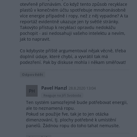
otevřeně přiznávám. Co když tento způsob recyklace
plastů v konečném účtu spotřebuje mnohonásobně
více energie případně i ropy, než z něj vypadne? A ta
reportáž evidentně ukazuje jen ty světlé stránky.
Takovýto přístup k recyklaci opravdu nedokážu
pochopit - asi nedosahuji vašeho intelektu a nevím,
jak to napravit.
Co kdybyste příště argumentoval nějak věcně, třeba
doplnil údaje, které chybí, a vyvrátil tak má
podezření. Pak by diskuse mohla i někam směřovat!
Odpovědět
Pavel Hanzl
28.8.2020 13:04
PH
Reaguje na Jiří Svoboda
Ten systém samozřejmě bude potřebovat energii,
ale to neznamená ropu.
Pokud se použije fve, tak je to jen otázka
dimenzování, tj. plochy potřebné k umístění
panelů. Žádnou ropu do toho tahat nemusíte.