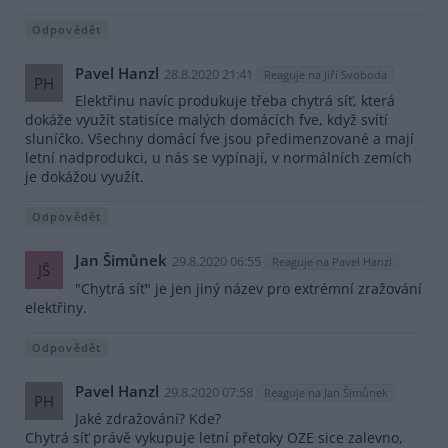
Odpovědět
Pavel Hanzl
28.8.2020 21:41
Reaguje na Jiří Svoboda
PH
Elektřinu navíc produkuje třeba chytrá síť, která
dokáže využít statisíce malých domácích fve, když svítí
sluníčko. Všechny domácí fve jsou předimenzované a mají
letní nadprodukci, u nás se vypínají, v normálních zemích
je dokážou využít.
Odpovědět
Jan Šimůnek
29.8.2020 06:55
Reaguje na Pavel Hanzl
JŠ
"Chytrá síť" je jen jiný název pro extrémní zražování
elektřiny.
Odpovědět
Pavel Hanzl
29.8.2020 07:58
Reaguje na Jan Šimůnek
PH
Jaké zdražování? Kde?
Chytrá síť právě vykupuje letní přetoky OZE sice zalevno,