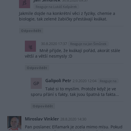
JŠ
Reaguje na Lukáš Kašpárek
Jakmile dojde na konkrétní věci z fyziky, chemie a
biologie, tak zelené žabičky přestávají kvákat.
Odpovědět
30.8.2020 17:37
Reaguje na Jan Šimůnek
ig
Mně přijde, že kvákají pořád, akorát stále
větší a větší nesmysly :D
Odpovědět
Galipoli Petr
2.9.2020 12:04
Reaguje na
GP
Také si to myslím. Protože když je ve
sporu přání s fakty, tak jsou špatná ta fakta...
Odpovědět
Miroslav Vinkler
28.8.2020 14:30
Pan poslanec Elfamark je zcela mimo mísu. Pokud