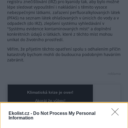
registru znečišťování (IRZ) pro kyanidy tak, aby bylo možné
lépe sledovat vypouštění i nakládání s těmito vysoce
nebezpečnými látkami, zařazení perfluoralkylovaných látek
(PFAS) na seznam látek ohlašovaných v únicích do vody a v
odpadech (do IRZ), zlepšení systému vyhledávání v
"Systému evidence kontaminovaných míst" a doplnění
konkrétních údajů o látkách, které z těchto míst mohou
unikat do životního prostředí.
Věřím, že přijetím těchto opatření spolu s odhalením příčin
katastrofy bychom mohli do budoucna podobným haváriím
zabránit.
reklama
Ekolist.cz -
Do Not Process My Personal
Information