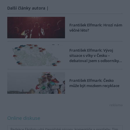
Další články autora |
František Elfmark: Hrozí nám
věčné léto?
František Elfmark: Vývoj
situace s vlky v Česku –
debatoval jsem s odborníky…
František Elfmark: Česko
může být mozkem recyklace
reklama
Online diskuse
Redakce Ekolistu vítá čtenářské názory, komentáře a postřehy. Tím,