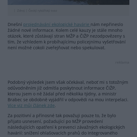
Zdroj |
Český rybářský svaz
Dnešní
projednávání ekologické havárie
nám nepřineslo
žádné nové informace. Kolem celé kauzy je stále mnoho
otázek, které zůstávají stran MŽP a ČIŽP nezodpovězeny s
tím, že vzhledem k probíhajícímu policejnímu vyšetřování
není možné cokoli zveřejňovat nebo spekulovat.
reklama
Podobný výsledek jsem však očekával, neboť mi s totožným
odůvodněním již odmítla poskytnout informace ČIŽP,
kterou jsem o ně žádal před několika týdny, a ministr
Brabec se obdobně vyjádřil v odpovědi na mou interpelaci.
Více viz můj článek zde
.
Za pozitivní a přínosné tak považuji pouze to, že bylo
přijato usnesení, požadující po MŽP provedení
následujících opatření k prevenci závažných ekologických
havárií: snížení ohlašovacích prahů do Integrovaného