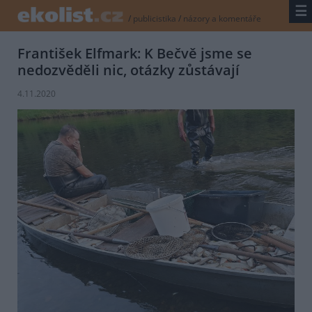
☰
/
publicistika
/
názory a komentáře
František Elfmark: K Bečvě jsme se
nedozvěděli nic, otázky zůstávají
4.11.2020