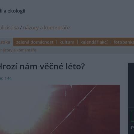
í a ekologii
licistika
/
názory a komentáře
istika
zelená domácnost
kultura
kalendář akcí
fotobank
názory a komentáře
Hrozí nám věčné léto?
e: 144