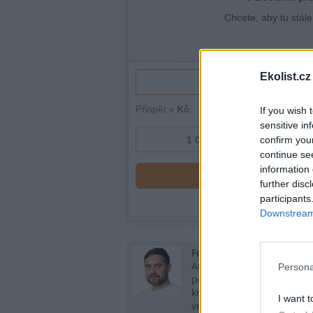
Ekolist.cz
If you wish 
sensitive in
confirm you
continue se
information 
further disc
participants
Downstream 
František Elfmark
Autor je pirátským
Persona
poslancem PSP ČR za Zlín
kraj a místopředseda Pirá
I want t
ve Zlínském kraji.