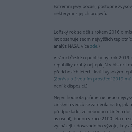
Extrémní jevy počasí, postupné zvyšov
některými z jejích projevů.
Loňský rok se dělí s rokem 2016 o míst
let obsahuje sedm nejvyšších teplotn
analýz NASA, více
zde
.)
V rámci České republiky byl rok 2019 
republiky druhý nejteplejší v historii m
předchozích letech, kvůli vysokým tep
(
Zprávu o životním prostředí 2019 mů
není k dispozici.)
Nejen hodnota průměrné nebo nejvyšší 
čínských vědců se zaměřila na to, jak
předpokladu, že nebudou učiněna dosta
as usual), budou v roce 2100 léta na s
vycházejí z dosavadního vývoje, kdy až