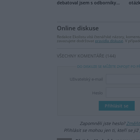
debatoval jsem s odborníky…
otázk
Online diskuse
Redakce Ekolistu vítá čtenářské názory, komentá
zavazujete dodržovat
pravidla diskuse
. V přípa
VŠECHNY KOMENTÁŘE (144)
DO DISKUZE SE MŮŽETE ZAPOJIT PO P
Uživatelský e-mail
Heslo
Zapomněli jste heslo?
Změňte
Přihlásit se mohou jen ti, kteří se již