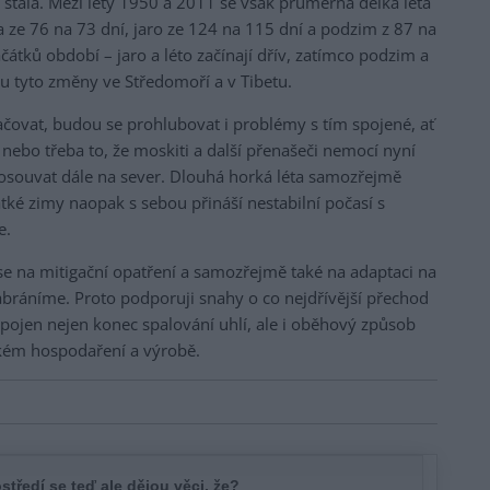
 stálá. Mezi lety 1950 a 2011 se však průměrná délka léta
la ze 76 na 73 dní, jaro ze 124 na 115 dní a podzim z 87 na
čátků období – jaro a léto začínají dřív, zatímco podzim a
ou tyto změny ve Středomoří a v Tibetu.
čovat, budou se prohlubovat i problémy s tím spojené, ať
 nebo třeba to, že moskiti a další přenašeči nemocí nyní
osouvat dále na sever. Dlouhá horká léta samozřejmě
átké zimy naopak s sebou přináší nestabilní počasí s
e.
se na mitigační opatření a samozřejmě také na adaptaci na
abráníme. Proto podporuji snahy o co nejdřívější přechod
pojen nejen konec spalování uhlí, ale i oběhový způsob
kém hospodaření a výrobě.