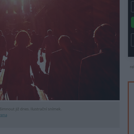
re
imnout již dnes. Ilustrační snímek.
zena