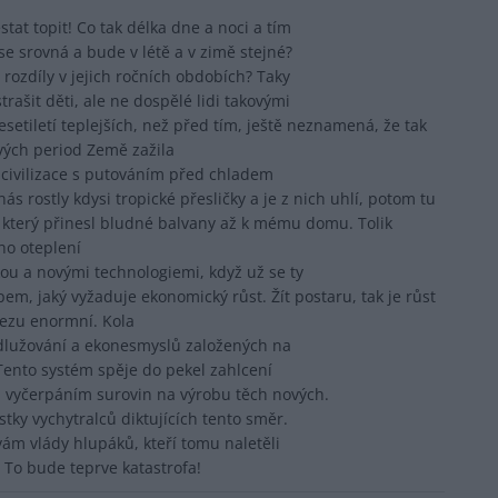
tat topit! Co tak délka dne a noci a tím
se srovná a bude v létě a v zimě stejné?
a rozdíly v jejich ročních obdobích? Taky
trašit děti, ale ne dospělé lidi takovými
desetiletí teplejších, než před tím, ještě neznamená, že tak
vých period Země zažila
ká civilizace s putováním před chladem
s rostly kdysi tropické přesličky a je z nich uhlí, potom tu
, který přinesl bludné balvany až k mému domu. Tolik
ho oteplení
ou a novými technologiemi, když už se ty
m, jaký vyžaduje ekonomický růst. Žít postaru, tak je růst
řezu enormní. Kola
adlužování a ekonesmyslů založených na
 Tento systém spěje do pekel zahlcení
 vyčerpáním surovin na výrobu těch nových.
tky vychytralců diktujících tento směr.
vám vlády hlupáků, kteří tomu naletěli
 To bude teprve katastrofa!