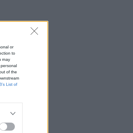
sonal or
ection to
ou may
 personal
out of the
 downstream
B’s List of