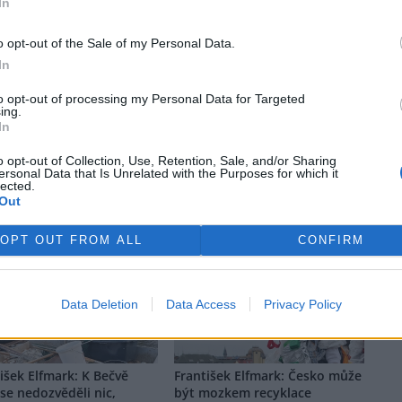
In
o opt-out of the Sale of my Personal Data.
prostor pro otevřenou diskuzi. V žádném případě ale nejsou zde
rek
ydavatele, nýbrž jen a pouze názorem autora daného textu. Svůj názor
In
to opt-out of processing my Personal Data for Targeted
ing.
In
o opt-out of Collection, Use, Retention, Sale, and/or Sharing
ersonal Data that Is Unrelated with the Purposes for which it
lected.
nících Rybářství Třeboň
Hladina Dunaje je na
Out
la třetina vody, nejvíce v
rekordním minimu; lodě
rii firmy
uvázly, rybáři jsou bez práce
OPT OUT FROM ALL
CONFIRM
Data Deletion
Data Access
Privacy Policy
išek Elfmark: K Bečvě
František Elfmark: Česko může
se nedozvěděli nic,
být mozkem recyklace