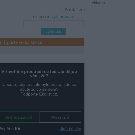
reklama
Přihlášení
rozšířené vyhledávání
a
partnerská sekce