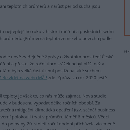
ání teplotních průměrů a nárůst period sucha jsou
o nejteplejšího roku v historii měření a posledních sedm
ích průměrů. (Průměrná teplota zemského povrchu podle
rek
podle nově zveřejněné Zprávy o životním prostředí České
ěření a přesto, že roční úhrn srážek nebyl nižší než v
lotám byla velká část území postižena také suchem.
žete vidět na webu MŽP
zde. Zpráva za rok 2020 ještě
teploty je však to, co nás může zajímat. Nová studie
 bude v budoucnu vypadat délka ročních období. Za
tečná mitigační klimatická opatření (tzv. scénář business
everní polokouli trvat v průměru téměř 6 měsíců. Vědci
 do poloviny 20. století roční období přicházela víceméně