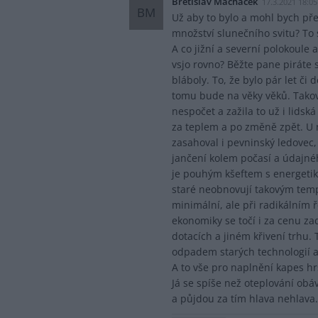
Břetislav Machaček
17.3.2021 18:05
BM
Už aby to bylo a mohl bych přes
množství slunečního svitu? To 
A co jižní a severní polokoule 
vsjo rovno? Běžte pane piráte s
bláboly. To, že bylo pár let či 
tomu bude na věky věků. Tako
nespočet a zažila to už i lids
za teplem a po změně zpět. U ná
zasahoval i pevninský ledovec
jančení kolem počasí a údajné
je pouhým kšeftem s energetik
staré neobnovují takovým tempe
minimální, ale při radikálním 
ekonomiky se točí i za cenu z
dotacích a jiném křivení trhu.
odpadem starých technologií a
A to vše pro naplnění kapes hrs
Já se spíše než oteplování obá
a půjdou za tím hlava nehlava.