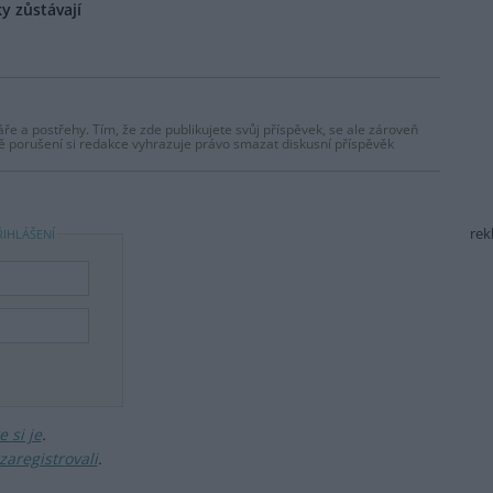
y zůstávají
ře a postřehy. Tím, že zde publikujete svůj příspěvek, se ale zároveň
dě porušení si redakce vyhrazuje právo smazat diskusní příspěvěk
rek
ŘIHLÁŠENÍ
 si je
.
zaregistrovali
.