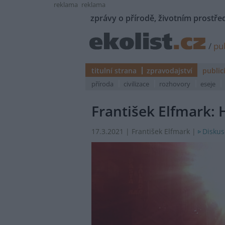
reklama
reklama
zprávy o přírodě, životním prostřed
/
pub
titulní strana
zpravodajství
public
příroda
civilizace
rozhovory
eseje
František Elfmark: 
Diskus
17.3.2021 | František Elfmark |