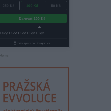
klama