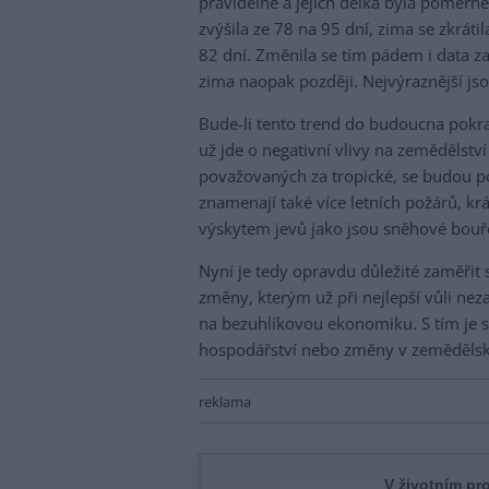
pravidelně a jejich délka byla poměrně
zvýšila ze 78 na 95 dní, zima se zkráti
82 dní. Změnila se tím pádem i data za
zima naopak později. Nejvýraznější js
Bude-li tento trend do budoucna pokra
už jde o negativní vlivy na zemědělství
považovaných za tropické, se budou p
znamenají také více letních požárů, kr
výskytem jevů jako jsou sněhové bouř
Nyní je tedy opravdu důležité zaměřit 
změny, kterým už při nejlepší vůli nez
na bezuhlíkovou ekonomiku. S tím je s
hospodářství nebo změny v zeměděls
reklama