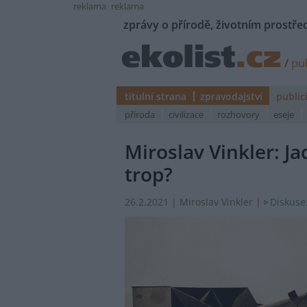
reklama
reklama
zprávy o přírodě, životním prostřed
/
pub
titulní strana
zpravodajství
public
příroda
civilizace
rozhovory
eseje
Miroslav Vinkler: J
trop?
Diskuse
26.2.2021 | Miroslav Vinkler |