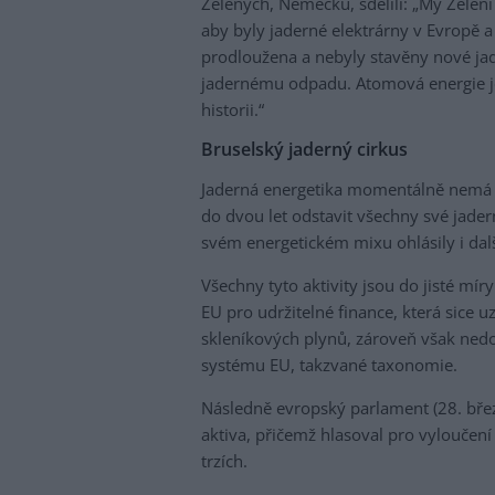
Zelených, Německu, sdělili: „My Zelen
aby byly jaderné elektrárny v Evropě a
prodloužena a nebyly stavěny nové ja
jadernému odpadu. Atomová energie 
historii.“
Bruselský jaderný cirkus
Jaderná energetika momentálně nemá v
do dvou let odstavit všechny své jader
svém energetickém mixu ohlásily i dalš
Všechny tyto aktivity jsou do jisté mí
EU pro udržitelné finance, která sice 
skleníkových plynů, zároveň však nedo
systému EU, takzvané taxonomie.
Následně evropský parlament (28. břez
aktiva, přičemž hlasoval pro vyloučení
trzích.