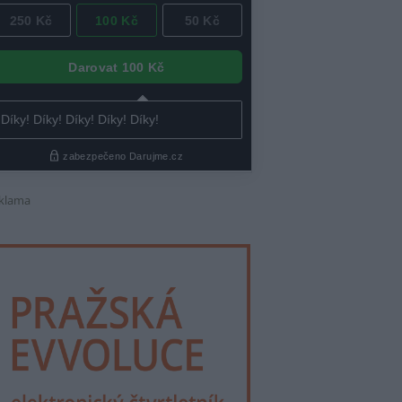
klama