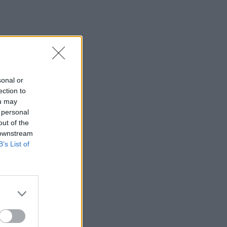
sonal or
ection to
ou may
 personal
out of the
 downstream
B’s List of