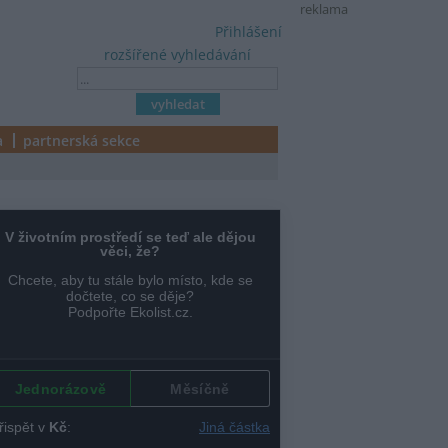
reklama
Přihlášení
rozšířené vyhledávání
a
partnerská sekce