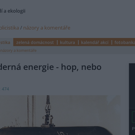
í a ekologii
licistika
/
názory a komentáře
istika
zelená domácnost
kultura
kalendář akcí
fotobank
názory a komentáře
aderná energie - hop, nebo
: 474