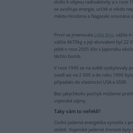
došlo k objevu radioaktivity a v roce 
se uvolňuje energie, určitě si nikdo n
města Hirošima a Nagasaki srovnána
První se jmenovala
Little Boy
, vážila 
vážila 4670kg a její ekvivalent byl 22
ještě v roce 2005 žilo v Japonsku oko
těchto bomb.
V roce 1945 se na světě vyskytovaly p
zvedl asi na 2 000 a do roku 1990 bylo
připadalo do vlastnictví USA a SSSR.
Bez jakýchkoliv pochyb můžeme prohlás
vojenské zájmy.
Taky vám to neřekli?
Civilní jaderná energetika vyrostla z
století. Vojenské jaderné činnosti byly