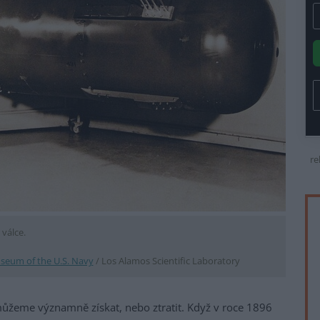
re
 válce.
seum of the U.S. Navy
/ Los Alamos Scientific Laboratory
ůžeme významně získat, nebo ztratit. Když v roce 1896