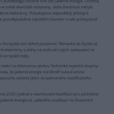
í v Bundestagu chceme svět bez jaderné energie. Chceme,
 ve světě okamžitě odstaveny, doba životnosti nebyla
derné elektrárny. Požadujeme odpovědný přístup k
je pravděpodobně největším klamem v naší průmyslové
 Evropské unii dobré postavení. Německo se chystá už
né elektrárny a plány na snižování jejich zastoupení ve
í evropské státy.
ry reakcí na březnovou zprávu Technické expertní skupiny
uznala, že jaderná energie má téměř nulové emise
poručila začlenit jádro do jednotného klasifikačního
na 2020 ) jednal o navrhované klasifikaci pro udržitelná
 jaderné energie ze „zeleného souhlasu“ na finančních