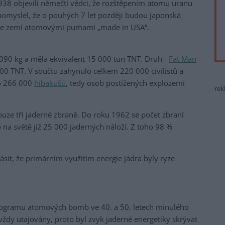
1938 objevili němečtí vědci, že rozštěpením atomu uranu
epomyslel, že o pouhých 7 let později budou japonská
 se zemí atomovými pumami „made in USA“.
4 090 kg a měla ekvivalent 15 000 tun TNT. Druh -
Fat Man
-
 000 TNT. V součtu zahynulo celkem 220 000 civilistů a
lo 266 000
hibakušů
, tedy osob postižených explozemi
rek
ouze tři jaderné zbraně. Do roku 1962 se počet zbraní
 na světě již 25 000 jaderných náloží. Z toho 98 %
it, že primárním využitím energie jádra byly ryze
 programu atomových bomb ve 40. a 50. letech minulého
 vždy utajovány, proto byl zvyk jaderné energetiky skrývat