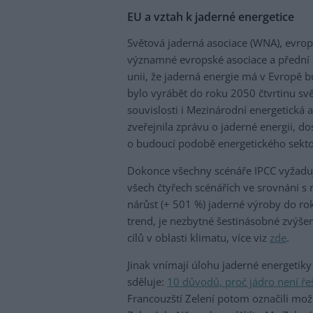
EU a vztah k jaderné energetice
Světová jaderná asociace (WNA), evro
významné evropské asociace a přední e
unii, že jaderná energie má v Evropě b
bylo vyrábět do roku 2050 čtvrtinu svě
souvislosti i Mezinárodní energetická 
zveřejnila zprávu o jaderné energii, d
o budoucí podobě energetického sekto
Dokonce všechny scénáře IPCC vyžadují 
všech čtyřech scénářích ve srovnání 
nárůst (+ 501 %) jaderné výroby do r
trend, je nezbytné šestinásobné zvýše
cílů v oblasti klimatu, více viz
zde
.
Jinak vnímají úlohu jaderné energetiky
sděluje:
10 důvodů, proč jádro není řeš
Francouzští Zelení potom označili možn