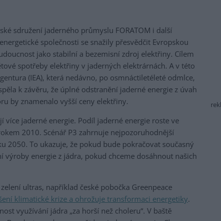
pské sdružení jaderného průmyslu FORATOM i další
nergetické společnosti se snažily přesvědčit Evropskou
udoucnost jako stabilní a bezemisní zdroj elektřiny. Cílem
tové spotřeby elektřiny v jaderných elektrárnách. A v této
agentura (IEA), která nedávno, po osmnáctiletéleté odmlce,
ospěla k závěru, že úplné odstranění jaderné energie z úvah
ru by znamenalo vyšší ceny elektřiny.
rek
více jaderné energie. Podíl jaderné energie roste ve
s rokem 2010. Scénář P3 zahrnuje nejpozoruhodnější
oku 2050. To ukazuje, že pokud bude pokračovat současný
ní výroby energie z jádra, pokud chceme dosáhnout našich
 zelení ultras, například české pobočka Greenpeace
ení klimatické krize a ohrožuje transformaci energetiky
.
ost využívání jádra „za horší než choleru“. V baště