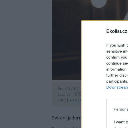
Ekolist.cz
If you wish 
sensitive in
confirm you
continue se
information 
further disc
participants
Downstream 
První čtyři žárovky, rozsvícené díky energii
Licence |
Některá práva vyhrazena
Foto |
Alan Levine
/
Flickr
Persona
Svítání jaderné energetiky
I want t