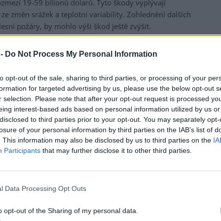
ezí 19-59 bilionů dolarů. Tyto škody vyplývají
 ze změn srážek a teplotní variability. Zohlednění dalších
esní požáry, by mohlo výši škod ještě zvýšit.
tu způsobí v příštích 25 letech obrovské ekonomické
 -
Do Not Process My Personal Information
to i ve vysoce rozvinutých zemích, jako je Německo,
z PIK Leonie Wenzová, která se na studii podílela.
to opt-out of the sale, sharing to third parties, or processing of your per
m našich minulých emisí. Pokud se chceme alespoň
formation for targeted advertising by us, please use the below opt-out s
r selection. Please note that after your opt-out request is processed y
ebovat větší adaptační úsilí. A musíme své emise
eing interest-based ads based on personal information utilized by us or
 tak nestane, budou hospodářské ztráty v druhé polovině
disclosed to third parties prior to your opt-out. You may separately opt-
sáhnou v celosvětovém průměru až 60 %. Z toho jasně
losure of your personal information by third parties on the IAB’s list of
vnější než to nedělat, a to ani nebereme v úvahu
. This information may also be disclosed by us to third parties on the
IA
 na životech nebo biologické rozmanitosti."
Participants
that may further disclose it to other third parties.
ckých škod způsobených změnou klimatu se obvykle
ěrných ročních teplot v dlouhodobém časovém horizontu.
l Data Processing Opt Outs
oznatků z dopadů klimatu na hospodářský růst ve více
větě za posledních 40 let a zaměřením se na příštích 26
o opt-out of the Sharing of my personal data.
drobně promítnout dílčí národní škody ze změn teplot a