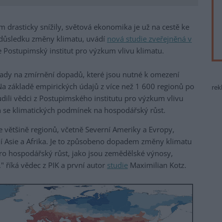
 drasticky snížily, světová ekonomika je už na cestě ke
 důsledku změny klimatu, uvádí
nová studie zveřejněná v
 Postupimský institut pro výzkum vlivu klimatu.
klady na zmírnění dopadů, které jsou nutné k omezení
Na základě empirických údajů z více než 1 600 regionů po
rek
dili vědci z Postupimského institutu pro výzkum vlivu
h se klimatických podmínek na hospodářský růst.
e většině regionů, včetně Severní Ameriky a Evropy,
žní Asie a Afrika. Je to způsobeno dopadem změny klimatu
pro hospodářský růst, jako jsou zemědělské výnosy,
" říká vědec z PIK a první autor
studie
Maximilian Kotz.