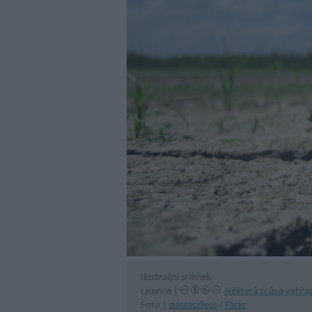
Ilustrační snímek.
Licence |
Některá práva vyhra
Foto |
dasroofless
/
Flickr