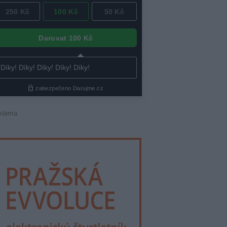
klama