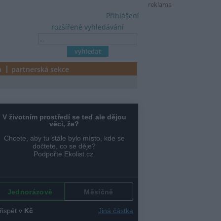
reklama
Přihlášení
rozšířené vyhledávání
a
partnerská sekce