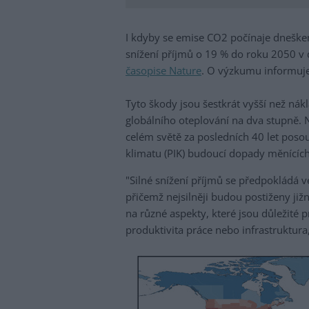
I kdyby se emise CO2 počínaje dneškem
snížení příjmů o 19 % do roku 2050 v
časopise Nature
. O výzkumu informuje
Tyto škody jsou šestkrát vyšší než ná
globálního oteplování na dva stupně. 
celém světě za posledních 40 let posou
klimatu (PIK) budoucí dopady měnícíc
"Silné snížení příjmů se předpokládá v
přičemž nejsilněji budou postiženy ji
na různé aspekty, které jsou důležité 
produktivita práce nebo infrastruktura,