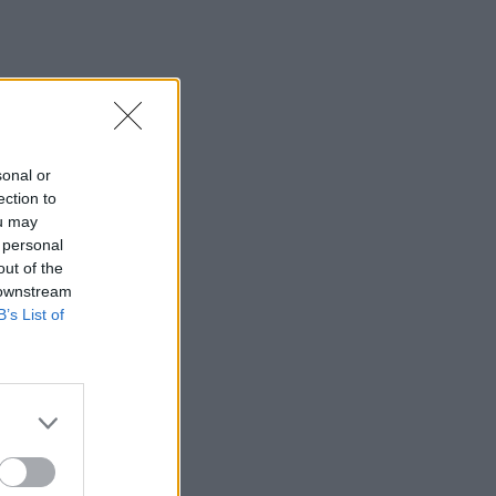
sonal or
ection to
ou may
 personal
out of the
 downstream
B’s List of