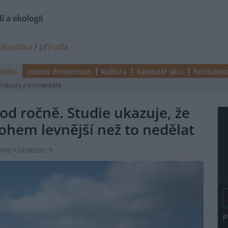
í a ekologii
licistika
/
příroda
istika
zelená domácnost
kultura
kalendář akcí
fotobank
názory a komentáře
kod ročně. Studie ukazuje, že
ohem levnější než to nedělat
Diskuse: 9
 mmo