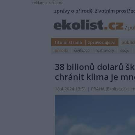
reklama
reklama
zprávy o přírodě, životním prostřed
/
pub
titulní strana
zpravodajství
public
příroda
civilizace
rozhovory
eseje
38 bilionů dolarů š
chránit klima je mn
18.4.2024 13:51 | PRAHA (
Ekolist.cz
) |