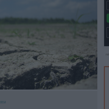
re
zena