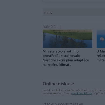
mmo
Dále čtěte |
Ministerstvo životního
U Ma
prostředí aktualizovalo
rekor
Národní akční plán adaptace
mete
na změnu klimatu
Online diskuse
Redakce Ekolistu vítá čtenářské názory, komentá
zavazujete dodržovat
pravidla diskuse
. V přípa
VŠECHNY KOMENTÁŘE (9)