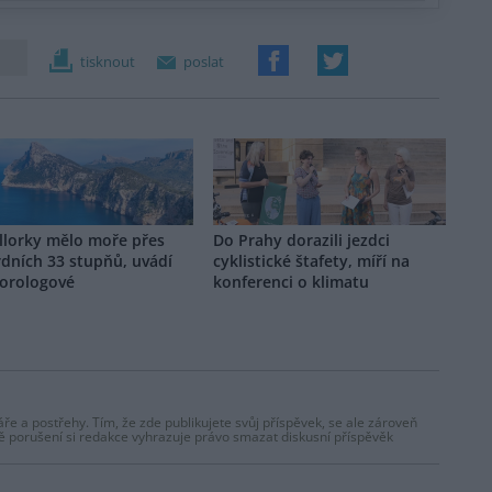
tisknout
poslat
llorky mělo moře přes
Do Prahy dorazili jezdci
dních 33 stupňů, uvádí
cyklistické štafety, míří na
orologové
konferenci o klimatu
ře a postřehy. Tím, že zde publikujete svůj příspěvek, se ale zároveň
dě porušení si redakce vyhrazuje právo smazat diskusní příspěvěk