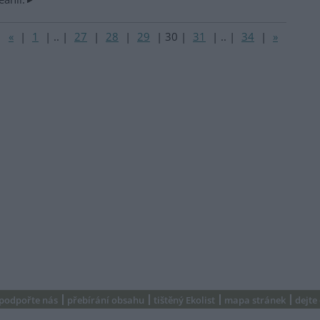
«
|
1
|
..
|
27
|
28
|
29
|
30
|
31
|
..
|
34
|
»
podpořte nás
přebírání obsahu
tištěný Ekolist
mapa stránek
dejte