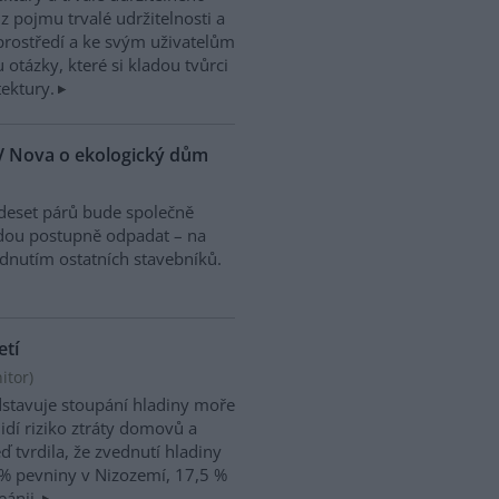
z pojmu trvalé udržitelnosti a
prostředí a ke svým uživatelům
 otázky, které si kladou tvůrci
ektury.
TV Nova o ekologický dům
 deset párů bude společně
dou postupně odpadat – na
dnutím ostatních stavebníků.
etí
itor
)
stavuje stoupání hladiny moře
idí riziko ztráty domovů a
 tvrdila, že zvednutí hladiny
 % pevniny v Nizozemí, 17,5 %
ánii.