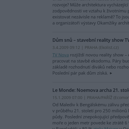
rozvoje? Může architektura vycházející 
zodpovědnosti ve vztahu k životnímu 
existovat nezávisle na reklamě? To jsou
a organizátoři výstavy Okamžiky archit
Dům snů – stavební reality show 
3.4.2009 09:12 | PRAHA (
Ekolist.cz
)
TV Nova
rozjíždí novou reality show –
pracovat na stavbě ekodomu. Páry bu
základě rozhodnutí diváků nebo rozho
Poslední pár pak dům získá.
Le Monde: Noemova archa 21. stol
15.1.2009 07:00 | PRAHA/PAŘÍŽ (
Ecomon
Od Malediv k Bengálskému zálivu před
v průběhu 21. století pro 250 miliónů l
půdy. Poslední znepokojující předpověď
moře o jeden metr povede ke ztrátě 6
v Bangladéši a 80 %
atolu Majuro
v Oce