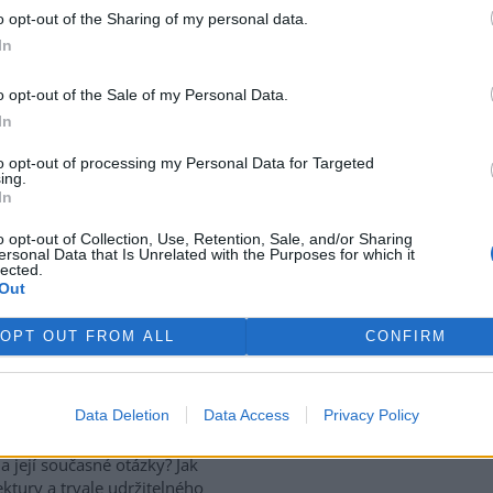
době udržitelné? Na tyto otázky
o opt-out of the Sharing of my personal data.
7
dpovědi konference „
Rozrůstání
In
 uspořádala společnost pro
rek
rope
.
o opt-out of the Sale of my Personal Data.
In
ru radí, natřete své
to opt-out of processing my Personal Data for Targeted
ing.
In
nitor
)
 na klimatické změny je
o opt-out of Collection, Use, Retention, Sale, and/or Sharing
chnologie, jako je větrná či
ersonal Data that Is Unrelated with the Purposes for which it
lected.
prezidenta Baracka Obamy v
Out
 ale navrhl něco mnohem
, uvedl Independent.
OPT OUT FROM ALL
CONFIRM
knihovně – dřevěné město
Data Deletion
Data Access
Privacy Policy
na její současné otázky? Jak
ektury a trvale udržitelného