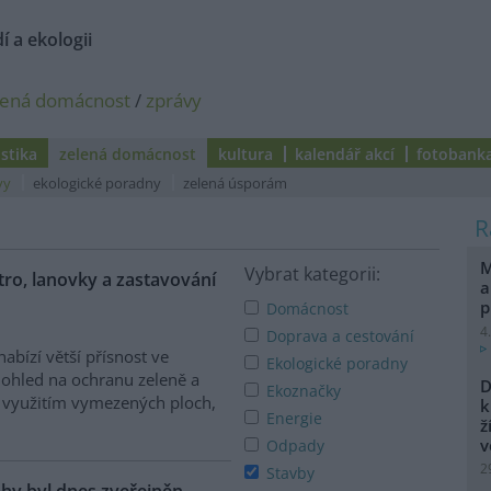
í a ekologii
lená domácnost
/
zprávy
istika
zelená domácnost
kultura
kalendář akcí
fotobank
vy
ekologické poradny
zelená úsporám
i
M
Vybrat kategorii:
ro, lanovky a zastavování
a
p
Domácnost
4
Doprava a cestování
abízí větší přísnost ve
Ekologické poradny
dohled na ochranu zeleně a
D
Ekoznačky
využitím vymezených ploch,
k
Energie
ž
v
Odpady
2
Stavby
hy byl dnes zveřejněn