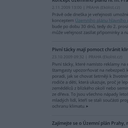
2.11.2009 13:00 | PRAHA (
Ekolist.cz
)
Právě ode dneška je veřejnosti umožn
konceptem
Územního plánu hlavního 
bude po dobu 30 dnů, tedy do 2. prosi
může veřejnost zasílat připomínky a n
Pivní tácky mají pomoct chránit kl
23.10.2009 09:32 | PRAHA (
Ekolist.cz
)
Pivní tácky, které namísto reklamy n
štamgasty upozorňovat na nebezpečí k
poradí, jak se chovat šetrněji k životn
rodiče a děti, která ukazuje, proč je l
zemědělců z blízkého okolí nebo semi
ze dřeva. To jsou všechno nápady leto
mladých lidí, kteří se stali součásti p
ochranu klimatu.
Zajímejte se o Územní plán Prahy,