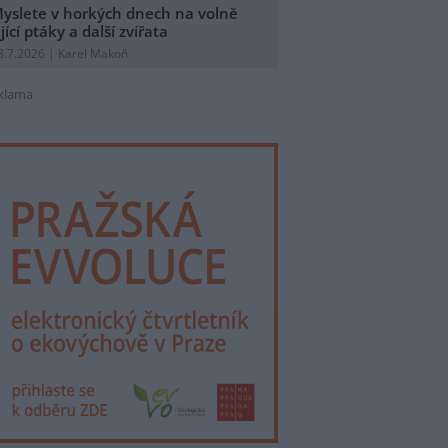
yslete v horkých dnech na volně
ijící ptáky a další zvířata
8.7.2026 | Karel Makoň
klama