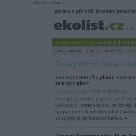
reklama
reklama
zprávy o přírodě, životním prostřed
/
ze
titulní strana
zpravodajství
public
rady a návody
dotazy a odpovědi
zprá
Zprávy zelené domácnost
Koncept územního plánu: nové met
zelených ploch
4.11.2009 14:23 | PRAHA (
Ekolist.cz
)
Koncept územního plánu hl. m. Prahy
n
výškových limitech budov, striktnější 
naopak menší kontrolu nad budoucím 
co se týče jejich konečné funkce.
Koncept Územního plánu hl. m. Pra