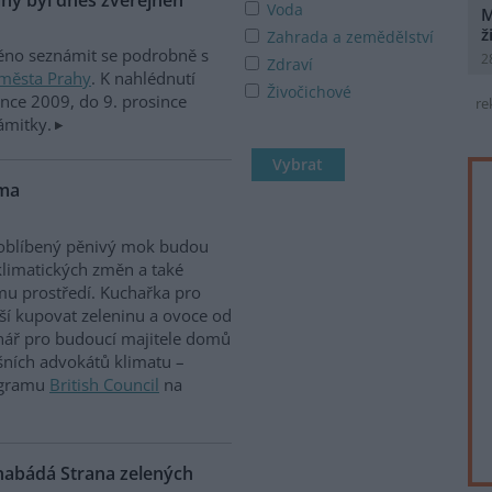
Voda
M
ž
Zahrada a zemědělství
ěno seznámit se podrobně s
2
Zdraví
města Prahy
. K nahlédnutí
Živočichové
nce 2009, do 9. prosince
re
ámitky.
ima
a oblíbený pěnivý mok budou
limatických změn a také
ímu prostředí. Kuchařka pro
epší kupovat zeleninu a ovoce od
nář pro budoucí majitele domů
šních advokátů klimatu –
rogramu
British Council
na
 nabádá Strana zelených