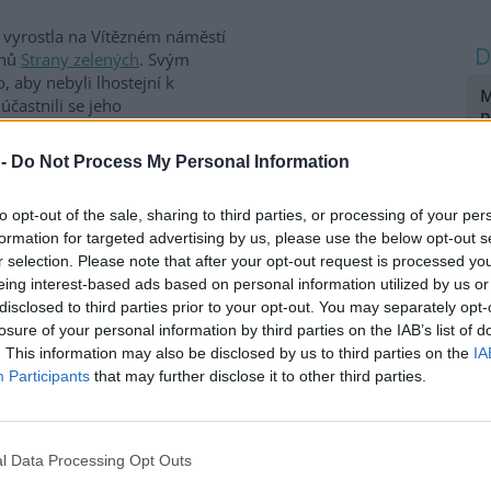
 vyrostla na Vítězném náměstí
enů
Strany zelených
. Svým
, aby nebyli lhostejní k
M
častnili se jeho
p
u bude pro veřejnost
2
 -
Do Not Process My Personal Information
M
n
znivě ovlivňují klima
to opt-out of the sale, sharing to third parties, or processing of your per
7
formation for targeted advertising by us, please use the below opt-out s
Ecomonitor
)
r selection. Please note that after your opt-out request is processed y
t jednoduchou metodou, jak
eing interest-based ads based on personal information utilized by us or
P
 uhličitého v atmosféře. Není
disclosed to third parties prior to your opt-out. You may separately opt-
k
rver Discovery News.
losure of your personal information by third parties on the IAB’s list of
1
. This information may also be disclosed by us to third parties on the
IA
Participants
that may further disclose it to other third parties.
ěje a co to znamená?
E
p
2
í do krajiny, na jejich okrajích
l Data Processing Opt Outs
domů, četné logistické,
J
nto jev způsoben? Jsou změny
o