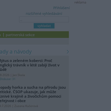
reklama
Přihlášení
rozšířené vyhledávání
a
partnerská sekce
rady a návody
ýtus o zeleném koberci: Proč
nglický trávník v létě zabíjí život v
ůdě
.8.2026 | Jan Skala
Diskuse: 31
opady horka a sucha na přírodu jsou
ritické. ČSOP ukazuje, jak může
íznivé krajině a živočichům pomoci
eřejnost i obce
9.7.2026 | Zuzana Kučerová