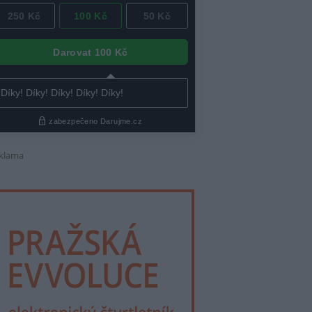
klama