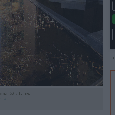
re
 náměstí v Berlíně.
zena