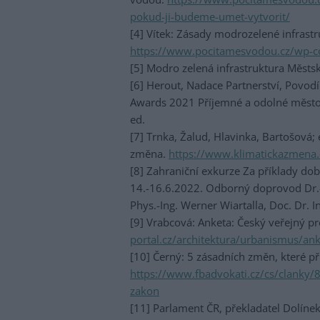
pokud-ji-budeme-umet-vytvorit/
[4] Vítek: Zásady modrozelené infrast
https://www.pocitamesvodou.cz/wp-co
[5] Modro zelená infrastruktura Městs
[6] Herout, Nadace Partnerství, Povod
Awards 2021 Příjemné a odolné město
ed.
[7] Trnka, Žalud, Hlavinka, Bartošová; 
změna.
https://www.klimatickazmena.
[8] Zahraniční exkurze Za příklady do
14.-16.6.2022. Odborný doprovod Dr.-I
Phys.-Ing. Werner Wiartalla, Doc. Dr. 
[9] Vrabcová: Anketa: Český veřejný p
portal.cz/architektura/urbanismus/ank
[10] Černý: 5 zásadních změn, které p
https://www.fbadvokati.cz/cs/clanky/
zakon
[11] Parlament ČR, překladatel Dolín