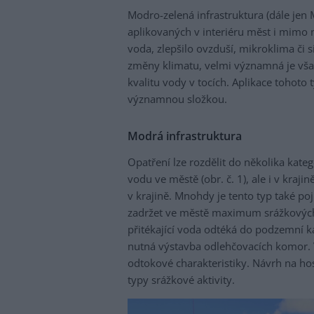
Modro-zelená infrastruktura (dále jen 
aplikovaných v interiéru měst i mimo
voda, zlepšilo ovzduší, mikroklima či 
změny klimatu, velmi významná je však
kvalitu vody v tocích. Aplikace tohoto 
významnou složkou.
Modrá infrastruktura
Opatření lze rozdělit do několika kateg
vodu ve městě (obr. č. 1), ale i v kraj
v krajině. Mnohdy je tento typ také p
zadržet ve městě maximum srážkových 
přitékající voda odtéká do podzemní ka
nutná výstavba odlehčovacích komor.
odtokové charakteristiky. Návrh na h
typy srážkové aktivity.