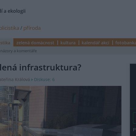
í a ekologii
licistika
/
příroda
istika
zelená domácnost
kultura
kalendář akcí
fotobank
názory a komentáře
elená infrastruktura?
Diskuse: 6
Kateřina Králová