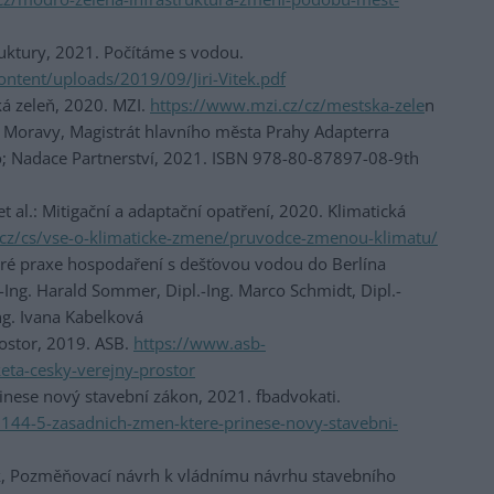
ruktury, 2021. Počítáme s vodou.
ntent/uploads/2019/09/Jiri-Vitek.pdf
ká zeleň, 2020. MZI.
https://www.mzi.cz/cz/mestska-zele
n
í Moravy, Magistrát hlavního města Prahy Adapterra
; Nadace Partnerství, 2021. ISBN 978-80-87897-08-9th
et al.: Mitigační a adaptační opatření, 2020. Klimatická
cz/cs/vse-o-klimaticke-zmene/pruvodce-zmenou-klimatu/
bré praxe hospodaření s dešťovou vodou do Berlína
ng. Harald Sommer, Dipl.-Ing. Marco Schmidt, Dipl.-
Ing. Ivana Kabelková
rostor, 2019. ASB.
https://www.asb-
eta-cesky-verejny-prostor
řinese nový stavební zákon, 2021. fbadvokati.
8144-5-zasadnich-zmen-ktere-prinese-novy-stavebni-
ek, Pozměňovací návrh k vládnímu návrhu stavebního