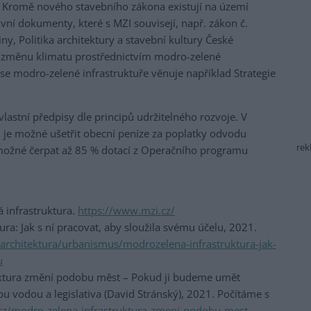
Kromě nového stavebního zákona existují na území
tivní dokumenty, které s MZI souvisejí, např. zákon č.
ny, Politika architektury a stavební kultury České
a změnu klimatu prostřednictvím modro-zelené
se modro-zelené infrastruktuře věnuje například Strategie
vlastní předpisy dle principů udržitelného rozvoje. V
ů je možné ušetřit obecní peníze za poplatky odvodu
rek
 možné čerpat až 85 % dotací z Operačního programu
á infrastruktura.
https://www.mzi.cz/
ra: Jak s ní pracovat, aby sloužila svému účelu, 2021.
/architektura/urbanismus/modrozelena-infrastruktura-jak-
u
uktura změní podobu měst – Pokud ji budeme umět
u vodou a legislativa (David Stránský), 2021. Počítáme s
z/modro-zelena-infrastruktura-zmeni-podobu-mest-