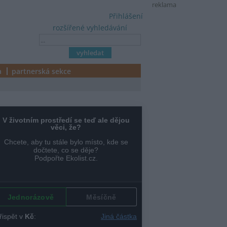
reklama
Přihlášení
rozšířené vyhledávání
a
partnerská sekce