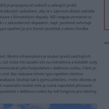
MZI) je propojená síť vodních a zelených prvků
 ně takovým způsobem, aby se v zájmové oblasti zadržela
situace s klimatickými dopady. MZI reaguje primárně na
 i v sekundárních dopadech, např. pozitivně ovlivňuje
typu opatření je pro životní prostředí a zdraví člověka
rek
orií. Modrá infrastruktura je soubor prvků zadržujících
ině, což může mít zásadní vliv na mikroklima a koloběh vody
ojmenováván jako hospodaření s dešťovou vodou. Cílem je
vod. Bez realizace tohoto typu opatření všechna
nalizace. Dochází tak k jejímu přetížení, z toho důvodu je
 V maximální možné míře je nutné napodobit přirozené
ospodaření s dešťovou vodou by měl fungovat pro všechny