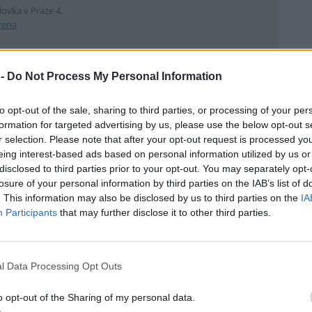
ovka v Praze 4.
zena
 -
Do Not Process My Personal Information
řadit vegetační střechy, vertikální zeleň nebo městské
to opt-out of the sale, sharing to third parties, or processing of your per
společnosti Treewalker byla zeleň dříve vnímána v první
formation for targeted advertising by us, please use the below opt-out s
-sociální prvek. Dnes převažují především adaptační cíle a
r selection. Please note that after your opt-out request is processed y
eing interest-based ads based on personal information utilized by us or
etace je pro města velmi důležitá. Snižuje negativní vlivy
disclosed to third parties prior to your opt-out. You may separately opt-
 částice, snižuje teplotu v okolí, působí protihlukově,
losure of your personal information by third parties on the IAB’s list of
stetickou funkci. Cílem je dosáhnout určitého podílu
. This information may also be disclosed by us to third parties on the
IA
 měřítkem pro vytvoření žádaného mikroklimatu z hlediska
Participants
that may further disclose it to other third parties.
kace prvků zelené infrastruktury zvyšuje hodnotu a
l Data Processing Opt Outs
gistrujeme také infrastrukturu šedou, která představuje
o opt-out of the Sharing of my personal data.
 například o permanentní či mobilní protipovodňové