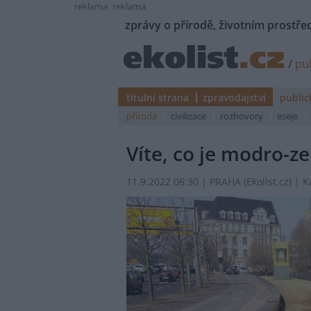
reklama
reklama
zprávy o přírodě, životním prostřed
/
pub
titulní strana
zpravodajství
public
příroda
civilizace
rozhovory
eseje
Víte, co je modro-z
11.9.2022 06:30 | PRAHA (
Ekolist.cz
) | 