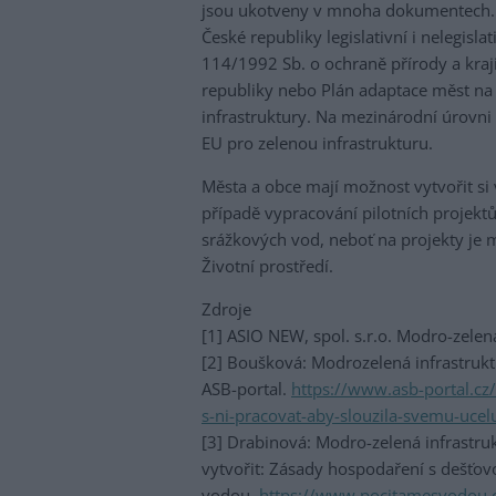
jsou ukotveny v mnoha dokumentech. 
České republiky legislativní i nelegisla
114/1992 Sb. o ochraně přírody a kraji
republiky nebo Plán adaptace měst n
infrastruktury. Na mezinárodní úrovni 
EU pro zelenou infrastrukturu.
Města a obce mají možnost vytvořit si 
případě vypracování pilotních projekt
srážkových vod, neboť na projekty je
Životní prostředí.
Zdroje
[1] ASIO NEW, spol. s.r.o. Modro-zelen
[2] Boušková: Modrozelená infrastruktu
ASB-portal.
https://www.asb-portal.cz
s-ni-pracovat-aby-slouzila-svemu-ucel
[3] Drabinová: Modro-zelená infrastr
vytvořit: Zásady hospodaření s dešťovo
vodou.
https://www.pocitamesvodou.c