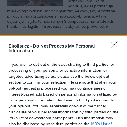
rozhovoru pro Ekolist
popisuje, jak se proměňuje
role ekologických nevládních organizací, ve chvíli, kdy je ochrana
přírody a klimatu oslabována nebo zpochybňována. A také
objasňuje, na jaká témata se nyní Greenpeace zaměří a kde vidí
hranici mezi legitimním protestem a zbytečnou provokací.
Martin Nawrath: I v případě environmentálního žalu
Ekolist.cz -
Do Not Process My Personal
platí, že sdílená bolest je poloviční bolest
Information
15.12.2025 | PRAHA (
Ekolist.cz
)
Diskuse: 9
If you wish to opt-out of the sale, sharing to third parties, or
Ekologická úzkost,
environmentální žal, klimatický
processing of your personal or sensitive information for
smutek. Jsou to nové
targeted advertising by us, please use the below opt-out
fenomény, nebo prožívali
section to confirm your selection. Please note that after your
podobné pocity i lidé v
opt-out request is processed you may continue seeing
minulosti? Obavy z měnícího se životního prostředí jsou na jednu
interest-based ads based on personal information utilized by
stranu přirozené a racionální. Někdy ale mohou narůst až do
us or personal information disclosed to third parties prior to
takové míry, že člověka paralyzují. Jak poznáme, že nastal čas říci si
o podporu nebo pomoc a kde ji hledat? I o tom jsme hovořili s
your opt-out. You may separately opt-out of the further
Martinem Nawrathem, terapeutem a facilitátorem zabývajícím se
disclosure of your personal information by third parties on the
péčí o duševní zdraví také v kontextu probíhající klimatické krize a
IAB’s list of downstream participants. This information may
proměn životního prostředí.
also be disclosed by us to third parties on the
IAB’s List of