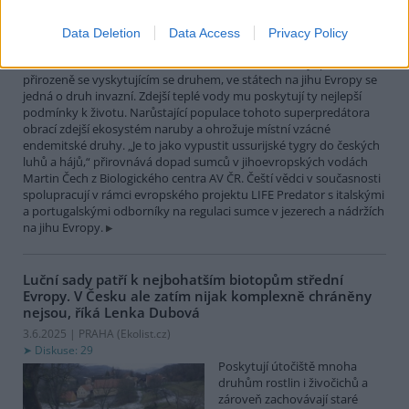
největší čistě sladkovodní
rybou Evropy. Vrcholový
Data Deletion
Data Access
Privacy Policy
nevybíravý predátor. Zatímco
v našich vodách je původním
přirozeně se vyskytujícím se druhem, ve státech na jihu Evropy se
jedná o druh invazní. Zdejší teplé vody mu poskytují ty nejlepší
podmínky k životu. Narůstající populace tohoto superpredátora
obrací zdejší ekosystém naruby a ohrožuje místní vzácné
endemitské druhy. „Je to jako vypustit ussurijské tygry do českých
luhů a hájů,“ přirovnává dopad sumců v jihoevropských vodách
Martin Čech z Biologického centra AV ČR. Čeští vědci v současnosti
spolupracují v rámci evropského projektu LIFE Predator s italskými
a portugalskými odborníky na regulaci sumce v jezerech a nádržích
na jihu Evropy.
Luční sady patří k nejbohatším biotopům střední
Evropy. V Česku ale zatím nijak komplexně chráněny
nejsou, říká Lenka Dubová
3.6.2025 | PRAHA (
Ekolist.cz
)
Diskuse: 29
Poskytují útočiště mnoha
druhům rostlin i živočichů a
zároveň zachovávají staré