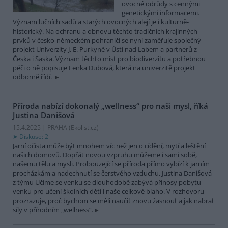
ovocné odrůdy s cennými
genetickými informacemi.
Význam lučních sadů a starých ovocných alejí je i kulturně-
historický. Na ochranu a obnovu těchto tradičních krajinných
prvků v česko-německém pohraničí se nyní zaměřuje společný
projekt Univerzity J. E. Purkyně v Ústí nad Labem a partnerů z
Česka i Saska. Význam těchto míst pro biodiverzitu a potřebnou
péči o ně popisuje Lenka Dubová, která na univerzitě projekt
odborně řídí.
Příroda nabízí dokonalý „wellness“ pro naši mysl, říká
Justina Danišová
15.4.2025 | PRAHA (
Ekolist.cz
)
Diskuse: 2
Jarní očista může být mnohem víc než jen o cídění, mytí a leštění
našich domovů. Dopřát novou vzpruhu můžeme i sami sobě,
našemu tělu a mysli. Probouzející se příroda přímo vybízí k jarním
procházkám a nadechnutí se čerstvého vzduchu. Justina Danišová
z týmu Učíme se venku se dlouhodobě zabývá přínosy pobytu
venku pro učení školních dětí i naše celkové blaho. V rozhovoru
prozrazuje, proč bychom se měli naučit znovu žasnout a jak nabrat
síly v přírodním „wellness“.