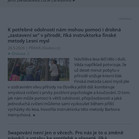
reklama
K potřebné odolnosti nám mohou pomoci i drobná
„zastavení se“ v přírodě, říká instruktorka finské
metody Lesní mysl
26.5.2026 | PRAHA (
Ekolist.cz
)
Diskuse: 2
Návštěva lesa léčí tělo i duši.
Věda například potvrzuje, že
už deset minut pobytu v
přírodě snižuje krevní tlak.
Finská metoda Lesní mysli jde
v ozdravném vlivu přírody na člověka ještě dál: kombinuje
smyslová cvičení s prvky pozitivní psychologie a koučování. O tom,
jak nám může pomoci k větší odolnosti, přizpůsobivosti a jaká
jednoduchá cvičení můžeme sami vyzkoušet během příští
vycházky do lesa, hovořila instruktorka této metody Barbora
Hernychová.
Swapování není jen o věcech. Pro nás je to o změně
návyků a vztahu ke spotřebě a planetě, říká