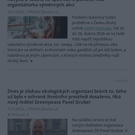
organizátorka výměnných akcí
20.4.2026 | PRAHA (
Ekolist.cz
)
Poslední dubnový týden
proběhne v Česku druhý
ročník
SWAP Festivalu
. Od 20.
do 26. dubna 2026 se na řadě
míst napříč republikou
uskuteční výměnné akce, tzv. swapy. Lidé na ně přinesou věci,
které jim ve skříních, knihovnách nebo garážích už jen leží ladem, a
nabídnou je jiným zájemcům, u kterých mohou předměty najít
druhý život.
reklama
Dnes je úlohou ekologických organizací bránit to, čeho
už bylo v ochraně životního prostředí dosaženo, říká
nový ředitel Greenpeace Pavel Gruber
12.3.2026 | PRAHA (
Ekolist.cz
)
Diskuse: 3
Na začátku února se stal
novým ředitelem organizace
Greenpeace ČR Pavel Gruber. V