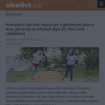
☰
/
publicistika
/
rozhovory
Rozhovory
Komunitní zahrady nejsou jen o pěstování. Jsou o
tom, jak se dá ve městech lépe žít, říká Lucie
Lankašová
8.6.2026 | PRAHA (
Ekolist.cz
)
Diskuse: 5
V Krči vyrostla dosud největší komunitní zahrada v Praze. Na
rozloze asi pěti hektarů je tu místo nejen pro záhony nebo
posezení s ohništěm, ale i pro včely a koně. Za vznikem zahrady
stojí společensky prospěšný podnik
Kokoza
. Zahradu blíže popsala
jeho zakladatelka Lucie Lankašová.