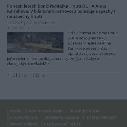
Po šesti letech končí ředitelka Hnutí DUHA Anna
Kárníková. V bilančním rozhovoru popisuje úspěchy i
neúspěchy hnutí
12.3.2025 | PRAHA (
Ekolist.cz
)
Diskuse: 13
Od 12. března bude mít Hnutí
DUHA novou ředitelku.
Dosavadní ředitelka Anna
Kárníková po šesti letech
opouští svůj post. Jak se pod
jejím vedením proměnila jedna z nejvlivnějších českých
ekologických nevládek?
1
|
2
|
3
|
4
|
..
|
34
|
»
O NÁS
NOVINKY NA WEBU
INZERUJTE U NÁS
PODPOŘTE NÁS
PŘEBÍRÁNÍ OBSAHU
TIŠTĚNÝ EKOLIST
MAPA STRÁNEK
DEJTE O SOBĚ VĚDĚT