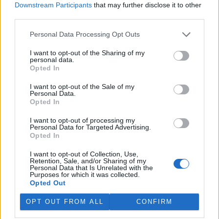
Downstream Participants
that may further disclose it to other
third parties.
„Furt ve střehu.“ Manažer přírody Vilém Jurek o
výzvách i radostech z krajiny
Personal Data Processing Opt Outs
26.11.2025 | PRAHA (
Ekolist.cz
)
Diskuse: 3
I want to opt-out of the Sharing of my
Vilém Jurek je krajinný ekolog,
personal data.
který zasvětil svůj profesní
Opted In
život ochraně přírody. V
rozhovoru přibližuje právě
I want to opt-out of the Sale of my
končící projekt LIFE South
Personal Data.
Moravia, jehož cílem byla obnova stepních biotopů na jižní
Opted In
Moravě. Mluví o významu pastvy, invazních druzích, složitých
diplomatických jednáních s vlastníky i o tom, proč je důležité
I want to opt-out of processing my
vydržet – i když výsledky nejsou vidět hned. A také o tom, co ho k
Personal Data for Targeted Advertising.
přírodě přivedlo, proč má slabost pro Kamenný vrch a jakou roli v
Opted In
jeho životě hrají dvě kočky a ranní káva.
I want to opt-out of Collection, Use,
Retention, Sale, and/or Sharing of my
Personal Data that Is Unrelated with the
Sumec velký na jihu Evropy? Tamní ekosystémy nejsou
Purposes for which it was collected.
na takového superpredátora připraveny, říká Martin
Opted Out
Čech
22.9.2025 | PRAHA (
Ekolist.cz
)
OPT OUT FROM ALL
CONFIRM
Diskuse: 26
Sumec velký (
Silurus glanis
) je