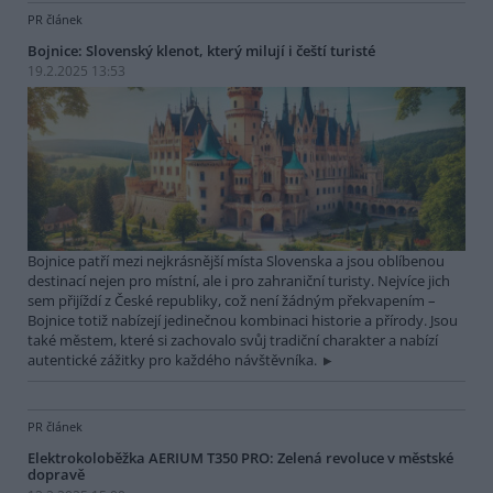
PR článek
Bojnice: Slovenský klenot, který milují i čeští turisté
19.2.2025 13:53
Bojnice patří mezi nejkrásnější místa Slovenska a jsou oblíbenou
destinací nejen pro místní, ale i pro zahraniční turisty. Nejvíce jich
sem přijíždí z České republiky, což není žádným překvapením –
Bojnice totiž nabízejí jedinečnou kombinaci historie a přírody. Jsou
také městem, které si zachovalo svůj tradiční charakter a nabízí
autentické zážitky pro každého návštěvníka.
PR článek
Elektrokoloběžka AERIUM T350 PRO: Zelená revoluce v městské
dopravě