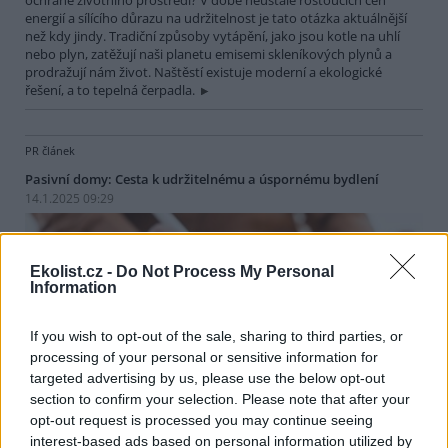
ochraně životního prostředí? V době neustále rostoucích cen
energií a sílícího důrazu na udržitelnost je tato otázka aktuálnější
než kdy jindy. Tradiční způsoby vytápění, jako jsou kotle na uhlí
nebo plyn, zatěžují naši planetu emisemi skleníkových plynů a
prodražují nám život. Naštěstí existuje moderní a ekologické
řešení, a to tepelná čerpadla.
PR článek
Pasivní domy: Cesta k udržitelnému a úspornému bydlení
14.1.2025 09:29
Ekolist.cz -
Do Not Process My Personal
Information
If you wish to opt-out of the sale, sharing to third parties, or
processing of your personal or sensitive information for
Pasivní domy jsou moderním trendem ve stavebnictví, který
targeted advertising by us, please use the below opt-out
kombinuje nízkoenergetické technologie, ekologická řešení a
section to confirm your selection. Please note that after your
vysoký komfort bydlení. Tento koncept vznikl v 90. letech v
opt-out request is processed you may continue seeing
Německu a rychle se rozšířil po celém světě. Pasivní domy nabízejí
interest-based ads based on personal information utilized by
úsporu nákladů na energie a příspěvek k ochraně životního