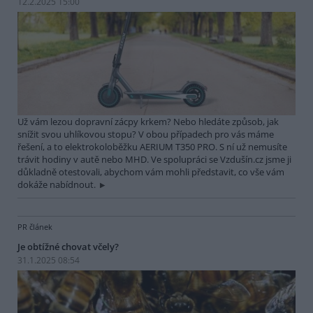
12.2.2025 15:00
Už vám lezou dopravní zácpy krkem? Nebo hledáte způsob, jak
snížit svou uhlíkovou stopu? V obou případech pro vás máme
řešení, a to elektrokoloběžku AERIUM T350 PRO. S ní už nemusíte
trávit hodiny v autě nebo MHD. Ve spolupráci se Vzdušín.cz jsme ji
důkladně otestovali, abychom vám mohli představit, co vše vám
dokáže nabídnout.
PR článek
Je obtížné chovat včely?
31.1.2025 08:54