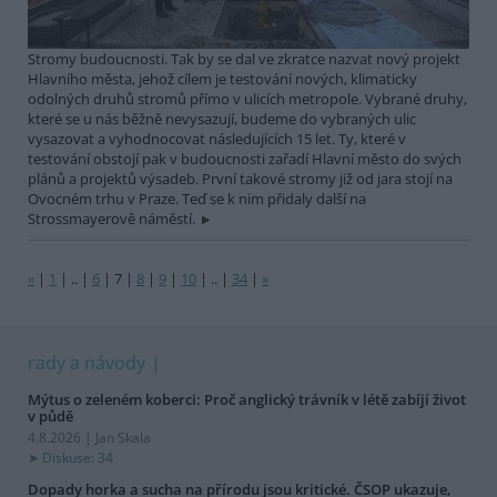
Stromy budoucnosti. Tak by se dal ve zkratce nazvat nový projekt
Hlavního města, jehož cílem je testování nových, klimaticky
odolných druhů stromů přímo v ulicích metropole. Vybrané druhy,
které se u nás běžně nevysazují, budeme do vybraných ulic
vysazovat a vyhodnocovat následujících 15 let. Ty, které v
testování obstojí pak v budoucnosti zařadí Hlavní město do svých
plánů a projektů výsadeb. První takové stromy již od jara stojí na
Ovocném trhu v Praze. Teď se k nim přidaly další na
Strossmayerově náměstí.
«
|
1
|
..
|
6
|
7
|
8
|
9
|
10
|
..
|
34
|
»
rady a návody
Mýtus o zeleném koberci: Proč anglický trávník v létě zabíjí život
v půdě
4.8.2026 | Jan Skala
Diskuse: 34
Dopady horka a sucha na přírodu jsou kritické. ČSOP ukazuje,