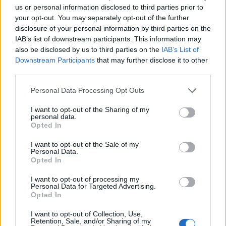
prostředí. Co přesně pasivní domy jsou a proč se staly tak
us or personal information disclosed to third parties prior to
oblíbenými?
your opt-out. You may separately opt-out of the further
disclosure of your personal information by third parties on the
IAB’s list of downstream participants. This information may
PR článek
also be disclosed by us to third parties on the
IAB’s List of
Jak postavit dům, který efektivně šetří energie?
Downstream Participants
that may further disclose it to other
10.1.2025 15:21
third parties.
Personal Data Processing Opt Outs
I want to opt-out of the Sharing of my
personal data.
Opted In
I want to opt-out of the Sale of my
Personal Data.
V dnešní době rostoucích cen energií a environmentálních výzev je
Opted In
nízkoenergetické bydlení stále populárnější volbou. Stavba domu
šetrného k životnímu prostředí i vaší peněžence však není jen o
I want to opt-out of processing my
použití kvalitních materiálů, ale také o promyšleném plánování, či
Personal Data for Targeted Advertising.
výběru správných technologií. Na co všechno byste se měli
Opted In
zaměřit, pokud toužíte po moderním a úsporném bydlení?
I want to opt-out of Collection, Use,
Retention, Sale, and/or Sharing of my