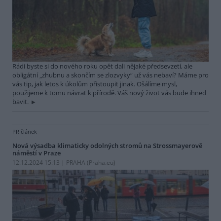
Rádi byste si do nového roku opět dali nějaké předsevzetí, ale
obligátní „zhubnu a skončím se zlozvyky“ už vás nebaví? Máme pro
vás tip, jak letos k úkolům přistoupit jinak. Ošálíme mysl,
použijeme k tomu návrat k přírodě. Váš nový život vás bude ihned
bavit.
PR článek
Nová výsadba klimaticky odolných stromů na Strossmayerově
náměstí v Praze
12.12.2024 15:13 | PRAHA (Praha.eu)