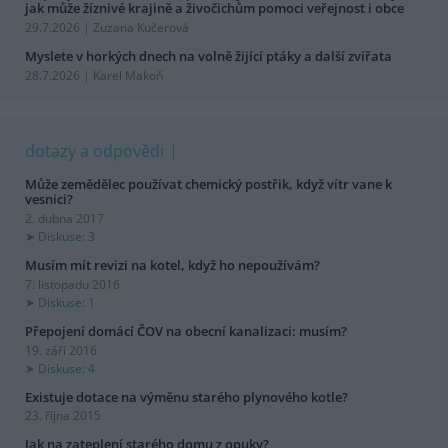
jak může žíznivé krajině a živočichům pomoci veřejnost i obce
29.7.2026 | Zuzana Kučerová
Myslete v horkých dnech na volně žijící ptáky a další zvířata
28.7.2026 | Karel Makoň
dotazy a odpovědi
Může zemědělec používat chemický postřik, když vítr vane k
vesnici?
2. dubna 2017
Diskuse: 3
Musím mít revizi na kotel, když ho nepoužívám?
7. listopadu 2016
Diskuse: 1
Přepojení domácí ČOV na obecní kanalizaci: musím?
19. září 2016
Diskuse: 4
Existuje dotace na výměnu starého plynového kotle?
23. října 2015
Jak na zateplení starého domu z opuky?