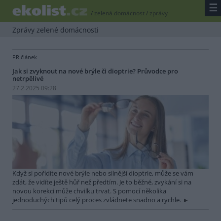
☰
/
zelená domácnost
/
zprávy
Zprávy zelené domácnosti
PR článek
Jak si zvyknout na nové brýle či dioptrie? Průvodce pro
netrpělivé
27.2.2025 09:28
Když si pořídíte nové brýle nebo silnější dioptrie, může se vám
zdát, že vidíte ještě hůř než předtím. Je to běžné, zvykání si na
novou korekci může chvilku trvat. S pomocí několika
jednoduchých tipů celý proces zvládnete snadno a rychle.