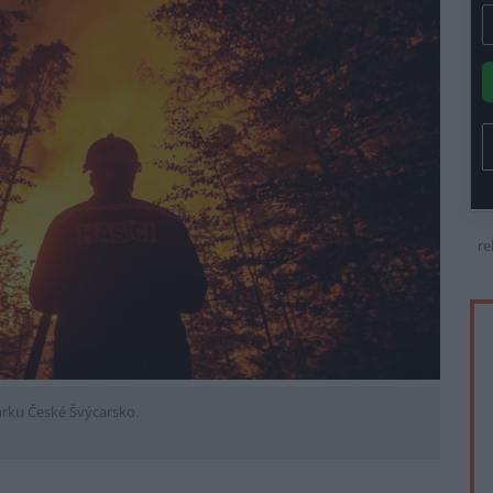
re
arku České Švýcarsko.