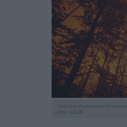
Hasič zasahující při požáru v Národním p
Zdroj |
HZS ČR