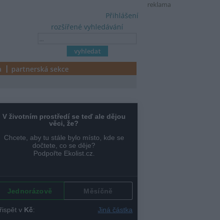
reklama
Přihlášení
rozšířené vyhledávání
a
partnerská sekce