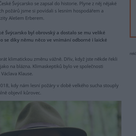
ské Švýcarsko se zapsal do historie. Plyne z něj nějaké
ch požárů jsme si povídali s lesním hospodářem a
zity Alešem Erberem.
 Švýcarsko byl obrovský a dostalo se mu veliké
lo se díky němu něco ve vnímání odborné i laické
rek
brát klimatickou změnu vážně. Dřív, když jste někde řekli
 jako na blázna. Klimaskeptiků bylo ve společnosti
 Václava Klause.
 2018, kdy nám lesní požáry v době velkého sucha stouply
lně objevil kůrovec.