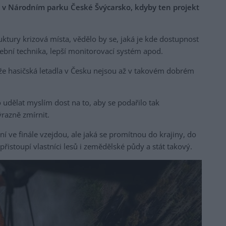
ru v Národním parku České Švýcarsko, kdyby ten projekt
uktury krizová místa, vědělo by se, jaká je kde dostupnost
ební technika, lepší monitorovací systém apod.
 že hasičská letadla v Česku nejsou až v takovém dobrém
 udělat myslím dost na to, aby se podařilo tak
razně zmírnit.
ní ve finále vzejdou, ale jaká se promítnou do krajiny, do
přistoupí vlastníci lesů i zemědělské půdy a stát takový.