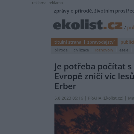
reklama
reklama
zprávy o přírodě, životním prostřed
/
pub
titulní strana
zpravodajství
public
příroda
civilizace
rozhovory
eseje
Je potřeba počítat s
Evropě zničí víc les
Erber
5.8.2023 05:16 | PRAHA (
Ekolist.cz
) | M