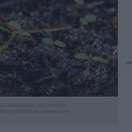
rek
arku České Švýcarsko v zimě 2022/2023.
šíření je možné jen se souhlasem autora