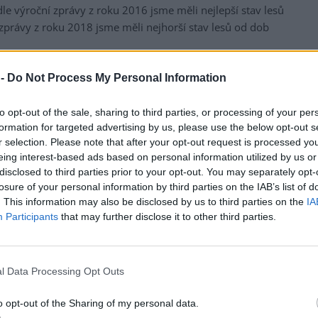
e výroční zprávy z roku 2016 jsme měli nejlepší stav lesů
 zprávy z roku 2018 jsme měli nejhorší stav lesů od dob
losti s klimatickou změnou, s projevy sucha začaly být
 -
Do Not Process My Personal Information
to opt-out of the sale, sharing to third parties, or processing of your per
elo v minulosti mnohokrát, například v roce 2007 u
formation for targeted advertising by us, please use the below opt-out s
mu procesu dynamiky přírody. Na spáleniště nalétla bříza
r selection. Please note that after your opt-out request is processed y
od samého počátku nepochyboval o dynamice obnovy přes
eing interest-based ads based on personal information utilized by us or
disclosed to third parties prior to your opt-out. You may separately opt-
losure of your personal information by third parties on the IAB’s list of
. This information may also be disclosed by us to third parties on the
IA
Participants
that may further disclose it to other third parties.
ovat dál smrky? Proč ne, jen to musíme dělat jinak než
d, říká lesník Aleš Erber
l Data Processing Opt Outs
o opt-out of the Sharing of my personal data.
namená nic hrozného. Naopak to může být cesta, jak