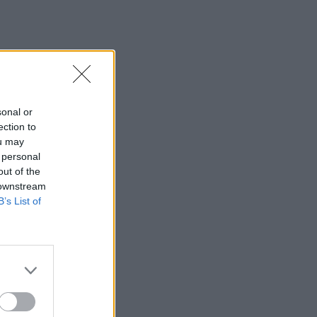
sonal or
ection to
ou may
 personal
out of the
 downstream
B’s List of