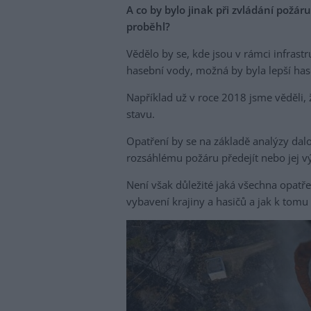
A co by bylo jinak při zvládání požá
proběhl?
Vědělo by se, kde jsou v rámci infrastr
hasební vody, možná by byla lepší has
Například už v roce 2018 jsme věděli,
stavu.
Opatření by se na základě analýzy dalo
rozsáhlému požáru předejít nebo jej vý
Není však důležité jaká všechna opatře
vybavení krajiny a hasičů a jak k tomu 