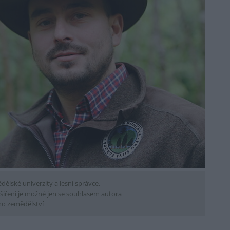
ělské univerzity a lesní správce.
šíření je možné jen se souhlasem autora
ho zemědělství