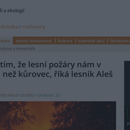
í a ekologii
licistika
/
rozhovory
istika
zelená domácnost
kultura
kalendář akcí
fotobank
názory a komentáře
 tím, že lesní požáry nám v
ů než kůrovec, říká lesník Aleš
Diskuse: 25
artin Mach Ondřej