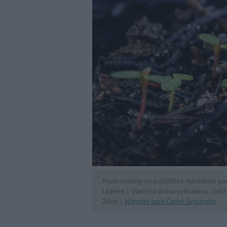
První rostliny na požářišti v Národním p
Licence |
Všechna práva vyhrazena. Další 
Zdroj |
Národní park České Švýcarsko