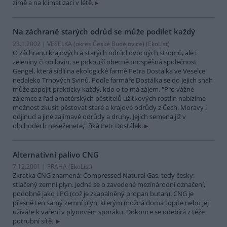
zimě a na klimatizaci v létě.
Na záchraně starých odrůd se může podílet každý
23.1.2002 | VESELKA (okres České Budějovice) (EkoList)
O záchranu krajových a starých odrůd ovocných stromů, ale i
zeleniny či obilovin, se pokouší obecně prospěšná společnost
Gengel, která sídlí na ekologické farmě Petra Dostálka ve Veselce
nedaleko Trhových Svinů. Podle farmáře Dostálka se do jejich snah
může zapojit prakticky každý, kdo o to má zájem. "Pro vážné
zájemce z řad amatérských pěstitelů užitkových rostlin nabízíme
možnost zkusit pěstovat staré a krajové odrůdy z Čech, Moravy i
odjinud a jiné zajímavé odrůdy a druhy. Jejich semena již v
obchodech neseženete," říká Petr Dostálek.
Alternativní palivo CNG
7.12.2001 | PRAHA (EkoList)
Zkratka CNG znamená: Compressed Natural Gas, tedy česky:
stlačený zemní plyn. Jedná se o zavedené mezinárodní označení,
podobně jako LPG (což je zkapalněný propan butan). CNG je
přesně ten samý zemní plyn, kterým možná doma topíte nebo jej
užíváte k vaření v plynovém sporáku. Dokonce se odebírá z téže
potrubní sítě.