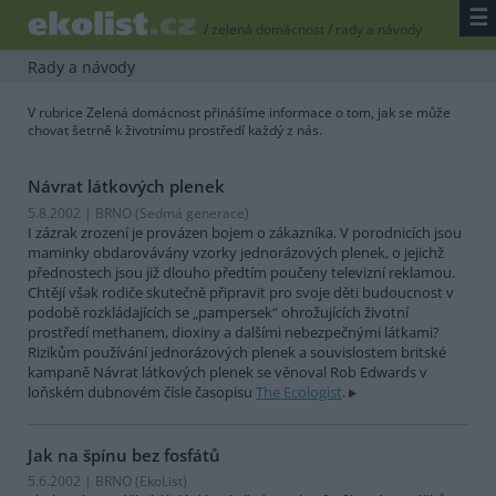
☰
/
zelená domácnost
/
rady a návody
Rady a návody
V rubrice Zelená domácnost přinášíme informace o tom, jak se může
chovat šetrně k životnímu prostředí každý z nás.
Návrat látkových plenek
5.8.2002 | BRNO (
Sedmá generace
)
I zázrak zrození je provázen bojem o zákazníka. V porodnicích jsou
maminky obdarovávány vzorky jednorázových plenek, o jejichž
přednostech jsou již dlouho předtím poučeny televizní reklamou.
Chtějí však rodiče skutečně připravit pro svoje děti budoucnost v
podobě rozkládajících se „pampersek“ ohrožujících životní
prostředí methanem, dioxiny a dalšími nebezpečnými látkami?
Rizikům používání jednorázových plenek a souvislostem britské
kampaně Návrat látkových plenek se věnoval Rob Edwards v
loňském dubnovém čísle časopisu
The Ecologist
.
Jak na špínu bez fosfátů
5.6.2002 | BRNO (EkoList)