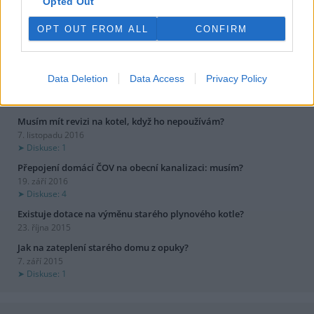
Opted Out
OPT OUT FROM ALL
CONFIRM
dotazy a odpovědi
Může zemědělec používat chemický postřik, když vítr vane k
vesnici?
Data Deletion
Data Access
Privacy Policy
2. dubna 2017
Diskuse: 3
Musím mít revizi na kotel, když ho nepoužívám?
7. listopadu 2016
Diskuse: 1
Přepojení domácí ČOV na obecní kanalizaci: musím?
19. září 2016
Diskuse: 4
Existuje dotace na výměnu starého plynového kotle?
23. října 2015
Jak na zateplení starého domu z opuky?
7. září 2015
Diskuse: 1