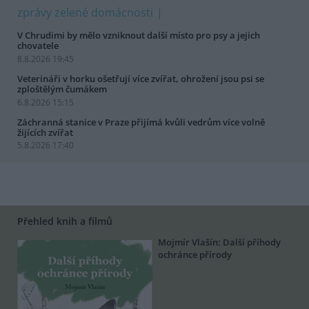
zprávy zelené domácnosti
V Chrudimi by mělo vzniknout další místo pro psy a jejich
chovatele
8.8.2026 19:45
Veterináři v horku ošetřují více zvířat, ohrožení jsou psi se
zploštělým čumákem
6.8.2026 15:15
Záchranná stanice v Praze přijímá kvůli vedrům více volně
žijících zvířat
5.8.2026 17:40
Přehled knih a filmů
Mojmír Vlašín: Další příhody
ochránce přírody