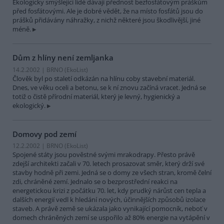
Ekologicky smýšlející lidé dávají přednost bezfosfátovým práškům
před fosfátovými. Ale je dobré vědět, že na místo fosfátů jsou do
prášků přidávány náhražky, z nichž některé jsou škodlivější, jiné
méně.
Dům z hlíny není zemljanka
14.2.2002 | BRNO (EkoList)
Člověk byl po staletí odkázán na hlínu coby stavební materiál.
Dnes, ve věku oceli a betonu, se k ní znovu začíná vracet. Jedná se
totiž o čistě přírodní materiál, který je levný, hygienický a
ekologický.
Domovy pod zemí
12.2.2002 | BRNO (EkoList)
Spojené státy jsou pověstné svými mrakodrapy. Přesto právě
zdejší architekti začali v 70. letech prosazovat směr, který drží své
stavby hodně při zemi. Jedná se o domy ze všech stran, kromě čelní
zdi, chráněné zemí. Jednalo se o bezprostřední reakci na
energetickou krizi z počátku 70. let, kdy prudký nárůst cen tepla a
dalších energií vedl k hledání nových, účinnějších způsobů izolace
staveb. A právě země se ukázala jako vynikající pomocník, neboť v
domech chráněných zemí se uspořilo až 80% energie na vytápění v