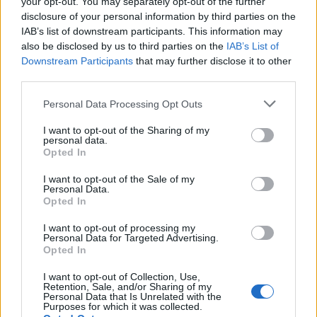
your opt-out. You may separately opt-out of the further
Ročně se v ČR vyprodukuje 52 miliónů tun nejrůznějšího odpadu.
disclosure of your personal information by third parties on the
Pokud bychom počítali pouze odpadky, které osobně vyhodíme
do koše, bylo by to 200 - 500 kg na osobu a rok.
IAB’s list of downstream participants. This information may
also be disclosed by us to third parties on the
IAB’s List of
Downstream Participants
that may further disclose it to other
Kde pomohou zraněnému zvířeti
third parties.
18.9.2001 | PRAHA (EkoList)
Jednotlivé stanice mají mezi sebe rozdělené prakticky celé území
Personal Data Processing Opt Outs
naší republiky, takže naleznete-li zraněného volně žijícího živočicha,
budete vědět, kam se obrátit.
I want to opt-out of the Sharing of my
personal data.
Opted In
Palivové články a vodíkový pohon
I want to opt-out of the Sale of my
26.5.2001 | PRAHA (EkoList)
Personal Data.
Tento článek je odpovědí na dva zdánlivě nesouvisející dotazy
Opted In
čtenářů, (
dotaz 75
a
dotaz 108
). Prvý dotaz se týká pohonu
automobilů vodíkem, druhý je o palivových článcích. Odpověď na
I want to opt-out of processing my
oba dotazy má společného jmenovatele - vodík jako
Personal Data for Targeted Advertising.
předpokládané palivo budoucnosti.
Opted In
I want to opt-out of Collection, Use,
Retention, Sale, and/or Sharing of my
Personal Data that Is Unrelated with the
«
|
1
|
..
|
120
|
121
|
122
|
123
|
124
|
..
|
126
|
»
Purposes for which it was collected.