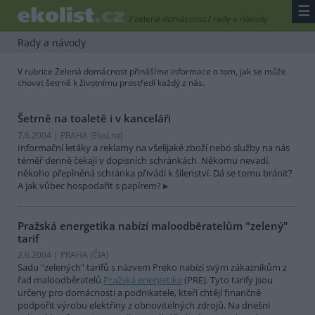
☰
/
zelená domácnost
/
rady a návody
Rady a návody
V rubrice Zelená domácnost přinášíme informace o tom, jak se může
chovat šetrně k životnímu prostředí každý z nás.
Šetrně na toaletě i v kanceláři
7.6.2004 | PRAHA (EkoList)
Informační letáky a reklamy na všelijaké zboží nebo služby na nás
téměř denně čekají v dopisních schránkách. Někomu nevadí,
někoho přeplněná schránka přivádí k šílenství. Dá se tomu bránit?
A jak vůbec hospodařit s papírem?
Pražská energetika nabízí maloodběratelům "zelený"
tarif
2.6.2004 | PRAHA (
ČIA
)
Sadu "zelených" tarifů s názvem Preko nabízí svým zákazníkům z
řad maloodběratelů
Pražská energetika
(PRE). Tyto tarify jsou
určeny pro domácnosti a podnikatele, kteří chtějí finančně
podpořit výrobu elektřiny z obnovitelných zdrojů. Na dnešní