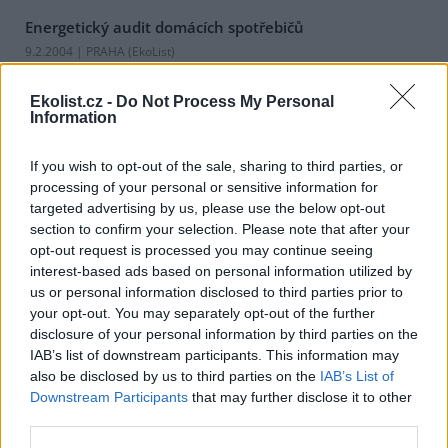
Energetický audit domácích spotřebičů
9.2.2004 | PRAHA (EkoList)
Máte doma elektrické přístroje, které necháváte zapnuté v tzv.
stand by režimu? Pokud ano, pak pravděpodobně zbytečně
Ekolist.cz -
Do Not Process My Personal
spotřebujete a zaplatíte nemálo elektrické energie.
Information
Odvrácená strana plenek
If you wish to opt-out of the sale, sharing to third parties, or
29.1.2004 | PRAHA (EkoList)
processing of your personal or sensitive information for
Když se v 80. letech minulého století objevily jednorázové pleny,
targeted advertising by us, please use the below opt-out
hlásali jejich výrobci, že jde o revoluci v péči o dítě. Jenže není
section to confirm your selection. Please note that after your
všechno zlato, co se leskne, a to ani v případě plenek.
opt-out request is processed you may continue seeing
interest-based ads based on personal information utilized by
us or personal information disclosed to third parties prior to
Alternativní palivo LPG
your opt-out. You may separately opt-out of the further
3.12.2003 | PRAHA (EkoList)
disclosure of your personal information by third parties on the
Tento článek byl napsán jako detailnější odpověď na
dotaz
čtenáře
IAB’s list of downstream participants. This information may
EkoListu: "Chtěl jsem se zeptat, jak je ekologické palivo LPG oproti
bezolovnatému benzínu Natural 95. Při provozu ve vozidle bez
also be disclosed by us to third parties on the
IAB’s List of
katalyzátoru a s katalyzátorem, řízeným či neřízeným. Je v
Downstream Participants
that may further disclose it to other
Evropské unii podpora systémů LPG?"
third parties.