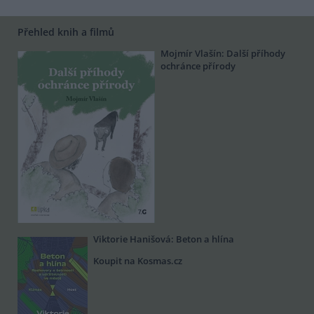
Přehled knih a filmů
Mojmír Vlašín: Další příhody
ochránce přírody
Viktorie Hanišová: Beton a hlína
Koupit na Kosmas.cz