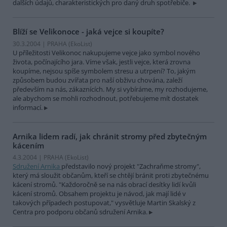
dalších údajů, charakteristických pro daný druh spotřebiče.
Blíží se Velikonoce - jaká vejce si koupíte?
30.3.2004 | PRAHA (EkoList)
U příležitosti Velikonoc nakupujeme vejce jako symbol nového
života, počínajícího jara. Víme však, jestli vejce, která zrovna
koupíme, nejsou spíše symbolem stresu a utrpení? To, jakým
způsobem budou zvířata pro naší obživu chována, zaleží
především na nás, zákaznících. My si vybíráme, my rozhodujeme,
ale abychom se mohli rozhodnout, potřebujeme mít dostatek
informací.
Arnika lidem radí, jak chránit stromy před zbytečným
kácením
4.3.2004 | PRAHA (EkoList)
Sdružení Arnika
představilo nový projekt "Zachraňme stromy",
který má sloužit občanům, kteří se chtějí bránit proti zbytečnému
kácení stromů. "Každoročně se na nás obrací desítky lidí kvůli
kácení stromů. Obsahem projektu je návod, jak mají lidé v
takových případech postupovat," vysvětluje Martin Skalský z
Centra pro podporu občanů sdružení Arnika.