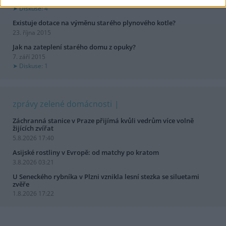
Diskuse: 4
Existuje dotace na výměnu starého plynového kotle?
23. října 2015
Jak na zateplení starého domu z opuky?
7. září 2015
Diskuse: 1
zprávy zelené domácnosti
Záchranná stanice v Praze přijímá kvůli vedrům více volně
žijících zvířat
5.8.2026 17:40
Asijské rostliny v Evropě: od matchy po kratom
3.8.2026 03:21
U Seneckého rybníka v Plzni vznikla lesní stezka se siluetami
zvěře
1.8.2026 17:22