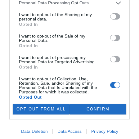
Personal Data Processing Opt Outs
Současná motorová vozidla a ekologie
3.12.2003 | PRAHA (EkoList)
I want to opt-out of the Sharing of my
Tento článek je psán jako odpověď čtenáři EkoListu, který se zaslal
personal data.
redakci následující dotaz
: "Chtěl jsem se zeptat, jak je ekologické
Opted In
palivo LPG oproti bezolovnatému benzínu Natural 95. Při provozu
ve vozidle bez katalyzátoru a s katalyzátorem, řízeným či
I want to opt-out of the Sale of my
Personal Data.
neřízeným. Je v
Evropské unii
podpora systémů LPG ?"
Opted In
«
|
1
|
..
|
117
|
118
|
119
|
120
|
121
|
..
|
126
|
»
I want to opt-out of processing my
Personal Data for Targeted Advertising.
Opted In
dotazy a odpovědi
I want to opt-out of Collection, Use,
Retention, Sale, and/or Sharing of my
Může zemědělec používat chemický postřik, když vítr vane k
Personal Data that Is Unrelated with the
vesnici?
Purposes for which it was collected.
Opted Out
2. dubna 2017
Diskuse: 3
OPT OUT FROM ALL
CONFIRM
Musím mít revizi na kotel, když ho nepoužívám?
7. listopadu 2016
Diskuse: 1
Data Deletion
Data Access
Privacy Policy
Přepojení domácí ČOV na obecní kanalizaci: musím?
19. září 2016