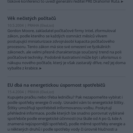
tiskové konferenci to uvedl generální ředitel PRE Drahomír Ruta.
Věk nečistých počítačů
10.5.2004 | PRAHA (EkoList)
Gordon Moore, zakladatel počítačové firmy Intel, zformuloval
zákon, podle kterého se každých osmnáct měsíců vlivem
postupující miniaturizace zdvojnásobí kapacita počítačového
procesoru. Tento zákon má sice své omezení ve fyzikálních
zákonech, ale velmi přesně charakterizuje současný trend na poli
počítačové techniky. Podobně ilustrativní může být i aforismus o
nákupu nového počítače, který je však zastaralý dříve, než jej doma
vybalíte z krabice.
EU dbá na energetickou úspornost spotřebičů
15.4.2004 | PRAHA (EkoList)
Kupujete pračku nebo třeba ledničku? Pak nezapomeňte vybírat i
podle spotřeby energie či vody. Usnadní vám to energetické štítky.
Štítky umožňují spotřebiteli informovanou volbu. Poskytují
přehledné informace, podle kterých lze snadno porovnat vybírané
spotřebiče podle energetické účinnosti (na škále od A po G, kde A
znamená nejúspornější spotřebič), podle měrné spotřeby energie a
u některých druhů i podle spotřeby vody či úrovně hlučnosti a