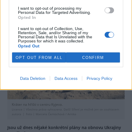
opět začíná více mluvit i o životním prostředí.
I want to opt-out of processing my
Personal Data for Targeted Advertising.
Opted In
I want to opt-out of Collection, Use,
Retention, Sale, and/or Sharing of my
Personal Data that Is Unrelated with the
Purposes for which it was collected.
Opted Out
OPT OUT FROM ALL
CONFIRM
Data Deletion
Data Access
Privacy Policy
Kráter na hřišti v centru Kyjeva.
Licence |
Všechna práva vyhrazena. Další šíření je možné jen se souhlasem
autora
Foto |
Marcela Černochová / Arnika
Jsou už dnes nějaké konkrétní plány na obnovu Ukrajiny