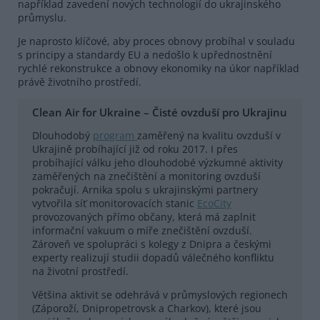
například zavedení nových technologií do ukrajinského
průmyslu.
Je naprosto klíčové, aby proces obnovy probíhal v souladu
s principy a standardy EU a nedošlo k upřednostnění
rychlé rekonstrukce a obnovy ekonomiky na úkor například
právě životního prostředí.
Clean Air for Ukraine – Čisté ovzduší pro Ukrajinu
Dlouhodobý
program
zaměřený na kvalitu ovzduší v
Ukrajině probíhající již od roku 2017. I přes
probíhající válku jeho dlouhodobé výzkumné aktivity
zaměřených na znečištění a monitoring ovzduší
pokračují. Arnika spolu s ukrajinskými partnery
vytvořila síť monitorovacích stanic
EcoCity
provozovaných přímo občany, která má zaplnit
informační vakuum o míře znečištění ovzduší.
Zároveň ve spolupráci s kolegy z Dnipra a českými
experty realizují studii dopadů válečného konfliktu
na životní prostředí.
Většina aktivit se odehrává v průmyslových regionech
(Záporoží, Dnipropetrovsk a Charkov), které jsou