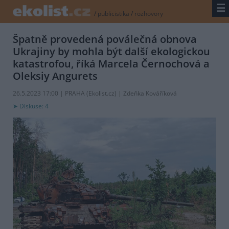
☰
/
publicistika
/
rozhovory
Špatně provedená poválečná obnova
Ukrajiny by mohla být další ekologickou
katastrofou, říká Marcela Černochová a
Oleksiy Angurets
26.5.2023 17:00 | PRAHA (
Ekolist.cz
) | Zdeňka Kováříková
Diskuse: 4