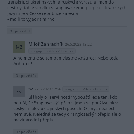
transkripci ukrajinskych (a ruskych) vyrazu a jmen do
cestiny, tahle servilnost anglosaskemu prepisu slovanskych
jazyku je v Ceske republice smesna
- ma li to vyjadrit mirne
Odpovědět
Miloš Zahradník
26.5.2023 13:22
MZ
Reaguje na Miloš Zahradník
A nejmenuje se ten pan vlastne Anžurec? Nebo teda
Anhurec?
Odpovědět
sv
27.5.2023 17:56
Reaguje na Miloš Zahradník
sv
Bláboly o "servilnosti" vypouští leda ten, kdo
netuší, že "anglosaský" přepis jmen se používá jak v
českých tak v ukrajinských pasech. O jiných pasech
nemluvě. Nejedná se tedy o "anglosaský" přepis ale o
mezinárodní přepis.
Odpovědět