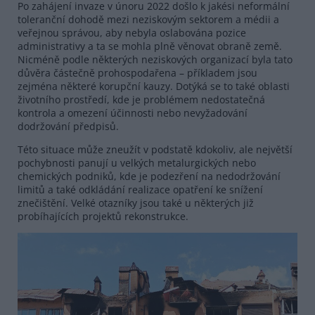
Po zahájení invaze v únoru 2022 došlo k jakési neformální
toleranční dohodě mezi neziskovým sektorem a médii a
veřejnou správou, aby nebyla oslabována pozice
administrativy a ta se mohla plně věnovat obraně země.
Nicméně podle některých neziskových organizací byla tato
důvěra částečně prohospodařena – příkladem jsou
zejména některé korupční kauzy. Dotýká se to také oblasti
životního prostředí, kde je problémem nedostatečná
kontrola a omezení účinnosti nebo nevyžadování
dodržování předpisů.
Této situace může zneužít v podstatě kdokoliv, ale největší
pochybnosti panují u velkých metalurgických nebo
chemických podniků, kde je podezření na nedodržování
limitů a také odkládání realizace opatření ke snížení
znečištění. Velké otazníky jsou také u některých již
probíhajících projektů rekonstrukce.