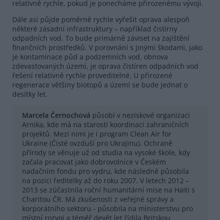
relativně rychle, pokud je ponecháme přirozenému vývoji.
Dále asi půjde poměrně rychle vyřešit oprava alespoň
některé zásadní infrastruktury – například čistírny
odpadních vod. To bude primárně záviset na zajištění
finančních prostředků. V porovnání s jinými škodami, jako
je kontaminace půd a podzemních vod, obnova
zdevastovaných území, je oprava čistíren odpadních vod
řešení relativně rychle proveditelné. U přirozené
regenerace většiny biotopů a území se bude jednat o
desítky let.
Marcela Černochová
působí v neziskové organizaci
Arnika, kde má na starosti koordinaci zahraničních
projektů. Mezi nimi je i program Clean Air for
Ukraine (Čisté ovzduší pro Ukrajinu). Ochraně
přírody se věnuje už od studia na vysoké škole, kdy
začala pracovat jako dobrovolnice v Českém
nadačním fondu pro vydru, kde následně působila
na pozici ředitelky až do roku 2007. V letech 2012 –
2013 se zúčastnila roční humanitární mise na Haiti s
Charitou ČR. Má zkušenosti z veřejné správy a
korporátního sektoru - působila na ministerstvu pro
místní rozvoj a téměř devět let řídila Britskou