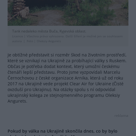
Tank nedaleko města Buča, Kyjevská oblast.
Licence |
Všechna práva vyhrazena. Další šíření je možné jen se souhlasem
autora
Foto |
Oleksiy Angurets
Je obtížné představit si rozměr škod na životním prostředí,
které se vznikají na Ukrajině za probíhající války s Ruskem.
Občas je potřeba dodat kontext, který umožní českému
čtenáři lepší představu. Proto jsme vyzpovídali Marcelu
Černochovou z české organizace Arnika, která už od roku
2017 na Ukrajině vede projekt Clear Air for Ukraine (Čisté
ovzduší pro Ukrajinu). Na otázky spolu s ní odpovídal
ukrajinský kolega ze stejnojmenného programu Oleksiy
Angurets.
reklama
Pokud by válka na Ukrajině skončila dnes, co by bylo