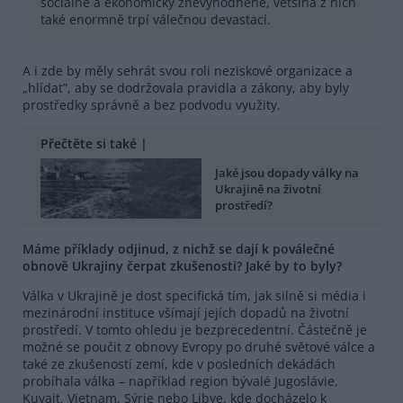
sociálně a ekonomicky znevýhodněné, většina z nich
také enormně trpí válečnou devastací.
A i zde by měly sehrát svou roli neziskové organizace a
„hlídat”, aby se dodržovala pravidla a zákony, aby byly
prostředky správně a bez podvodu využity.
Přečtěte si také |
Jaké jsou dopady války na
Ukrajině na životní
prostředí?
Máme příklady odjinud, z nichž se dají k poválečné
obnově Ukrajiny čerpat zkušenosti? Jaké by to byly?
Válka v Ukrajině je dost specifická tím, jak silně si média i
mezinárodní instituce všímají jejích dopadů na životní
prostředí. V tomto ohledu je bezprecedentní. Částečně je
možné se poučit z obnovy Evropy po druhé světové válce a
také ze zkušeností zemí, kde v posledních dekádách
probíhala válka – například region bývalé Jugoslávie,
Kuvajt, Vietnam, Sýrie nebo Libye, kde docházelo k