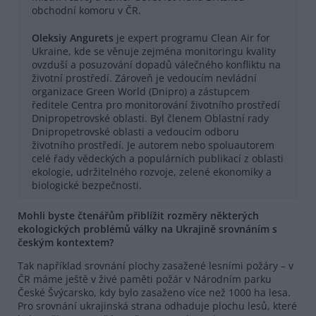
obchodní komoru v ČR.
Oleksiy Angurets
je expert programu Clean Air for
Ukraine, kde se věnuje zejména monitoringu kvality
ovzduší a posuzování dopadů válečného konfliktu na
životní prostředí. Zároveň je vedoucím nevládní
organizace Green World (Dnipro) a zástupcem
ředitele Centra pro monitorování životního prostředí
Dnipropetrovské oblasti. Byl členem Oblastní rady
Dnipropetrovské oblasti a vedoucím odboru
životního prostředí. Je autorem nebo spoluautorem
celé řady vědeckých a populárních publikací z oblasti
ekologie, udržitelného rozvoje, zelené ekonomiky a
biologické bezpečnosti.
Mohli byste čtenářům přiblížit rozměry některých
ekologických problémů války na Ukrajině srovnáním s
českým kontextem?
Tak například srovnání plochy zasažené lesními požáry – v
ČR máme ještě v živé paměti požár v Národním parku
České Švýcarsko, kdy bylo zasaženo více než 1000 ha lesa.
Pro srovnání ukrajinská strana odhaduje plochu lesů, které