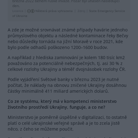
března 2022 během ruské invaze. Požár byl uhašen následující
den.
Licence |
Některá práva vyhrazena
Zdroj |
State Emergency Service
of Ukraine
A zde je možné srovnávat známé případy havárie jednoho
průmyslového objektu a následné kontaminace řeky Bečvy
nebo důsledky tornáda na jižní Moravě v roce 2021, kde
bylo podle odhadů poškozeno 1200–1600 budov.
A například z hlediska zaminování je kolem 180 tisíc km2
považováno za potenciálně nebezpečných, tj. asi 30 % z
celkové rozlohy Ukrajiny a téměř dvojnásobek rozlohy ČR.
Podle vyjádření Světové banky v březnu 2023 je nutné
počítat, že náklady na obnovu zničené Ukrajiny dosáhnou
částky minimálně 411 miliard amerických dolarů.
Co ze systému, který má v kompetenci ministerstvo
životního prostředí Ukrajiny, funguje, a co ne?
Ministerstvo je poměrně úspěšné v digitalizaci, to ostatně
platí o celé ukrajinské veřejné správě a je to zcela jistě
něco, z čeho se můžeme poučit.