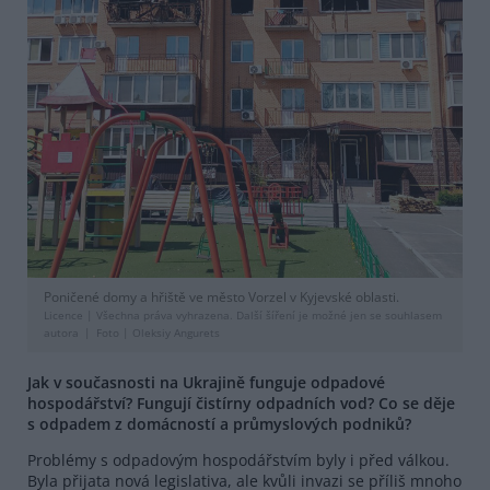
Poničené domy a hřiště ve město Vorzel v Kyjevské oblasti.
Licence |
Všechna práva vyhrazena. Další šíření je možné jen se souhlasem
autora
Foto |
Oleksiy Angurets
Jak v současnosti na Ukrajině funguje odpadové
hospodářství? Fungují čistírny odpadních vod? Co se děje
s odpadem z domácností a průmyslových podniků?
Problémy s odpadovým hospodářstvím byly i před válkou.
Byla přijata nová legislativa, ale kvůli invazi se příliš mnoho