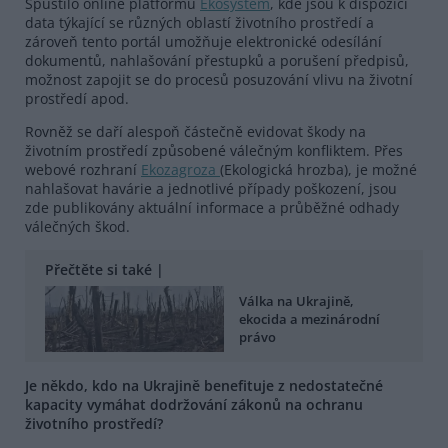
Spustilo online platformu
Ekosystém
, kde jsou k dispozici
data týkající se různých oblastí životního prostředí a
zároveň tento portál umožňuje elektronické odesílání
dokumentů, nahlašování přestupků a porušení předpisů,
možnost zapojit se do procesů posuzování vlivu na životní
prostředí apod.
Rovněž se daří alespoň částečně evidovat škody na
životním prostředí způsobené válečným konfliktem. Přes
webové rozhraní
Ekozagroza
(Ekologická hrozba), je možné
nahlašovat havárie a jednotlivé případy poškození, jsou
zde publikovány aktuální informace a průběžné odhady
válečných škod.
Přečtěte si také |
Válka na Ukrajině,
ekocida a mezinárodní
právo
Je někdo, kdo na Ukrajině benefituje z nedostatečné
kapacity vymáhat dodržování zákonů na ochranu
životního prostředí?