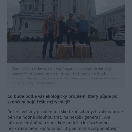
Marcela Černochová a Oleksiy Angurets (uprostřed) doručují
humanitární pomoc na Ukrajině ve městě Ivano-Frankivsk.
Licence |
Všechna práva vyhrazena. Další šíření je možné jen se souhlasem
autora
Zdroj |
Archiv Arniky
Co bude podle vás ekologický problém, který půjde po
skončení bojů řešit nejrychleji?
Řešení většiny problémů a škod způsobených válkou bude
běh na hodně dlouhou trať, na několik generací. Ale
některá chráněná území, kde nedošlo k závažnému
poškození nebo kontaminaci, by se mohla „vzpamatovat“