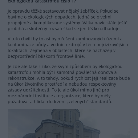
ekologickou katastrofou číslo 1?
Je opravdu těžké sestavovat nějaký žebříček. Pokud se
bavíme o ekologických dopadech, jedná se o velmi
propojené a komplikované systémy. Válka navíc stále ještě
probíhá a skutečný rozsah škod se jen těžko odhaduje.
V tuto chvíli by to asi bylo řešení zaminovaných území a
kontaminace půdy a vodních zdrojů v těch nejrizikovějších
lokalitách. Zejména v oblastech, které se nacházejí v
bezprostřední blízkosti frontové linie.
Je zde ale také riziko, že svým způsobem by ekologickou
katastrofou mohla být i samotná poválečná obnova a
rekonstrukce. A to tehdy, pokud rychlost její realizace bude
na úkor životního prostředí a nebudou respektovány
zásady udržitelnosti. To je ale úkol mimo jiné pro
mezinárodní instituce a organizace, které by měly
požadovat a hlídat dodržení „zelených“ standardů.