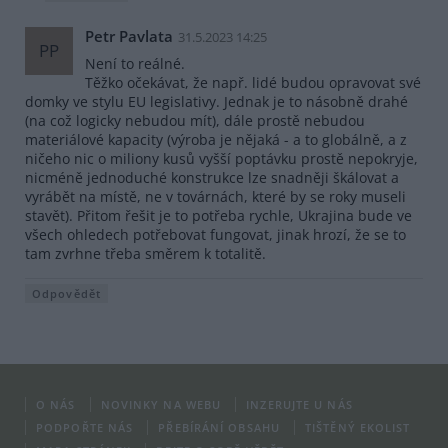
Petr Pavlata
31.5.2023 14:25
PP
Není to reálné.
Těžko očekávat, že např. lidé budou opravovat své
domky ve stylu EU legislativy. Jednak je to násobně drahé
(na což logicky nebudou mít), dále prostě nebudou
materiálové kapacity (výroba je nějaká - a to globálně, a z
ničeho nic o miliony kusů vyšší poptávku prostě nepokryje,
nicméně jednoduché konstrukce lze snadněji škálovat a
vyrábět na místě, ne v továrnách, které by se roky museli
stavět). Přitom řešit je to potřeba rychle, Ukrajina bude ve
všech ohledech potřebovat fungovat, jinak hrozí, že se to
tam zvrhne třeba směrem k totalitě.
Odpovědět
O NÁS
NOVINKY NA WEBU
INZERUJTE U NÁS
PODPOŘTE NÁS
PŘEBÍRÁNÍ OBSAHU
TIŠTĚNÝ EKOLIST