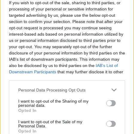
If you wish to opt-out of the sale, sharing to third parties, or
processing of your personal or sensitive information for
Jsou na Ukrajině nějaké oblasti, které by byly před
dosahem války chráněné, například kvůli nepřístupnému
targeted advertising by us, please use the below opt-out
terénu?
section to confirm your selection. Please note that after your
opt-out request is processed you may continue seeing
Válkou asi nebyly dotčené některé lokality na západě
interest-based ads based on personal information utilized by
Ukrajiny.
us or personal information disclosed to third parties prior to
Jaký smysl má bavit se o environmentálních škodách
your opt-out. You may separately opt-out of the further
války, když boje stále pokračují a nedá se očekávat, že by
disclosure of your personal information by third parties on the
se v bojích bral větší ohled na životní prostředí?
IAB’s list of downstream participants. This information may
also be disclosed by us to third parties on the
IAB’s List of
I když boje pokračují a dochází stále k poškozování
Downstream Participants
that may further disclose it to other
prostředí, je nutné se o dopadech války na životní
third parties.
prostředí bavit už teď, a to z několika důvodů.
Je potřeba jednotlivé případy zaznamenávat průběžně,
Personal Data Processing Opt Outs
kvůli evidenci, vyčíslení výše škod a případnému
poválečnému vyrovnání.
I want to opt-out of the Sharing of my
personal data.
Dalším důležitým důvodem je i příprava na jejich řešení a
Opted In
nápravu, kdy už teď je nutné tomuto tématu věnovat
pozornost a zajistit, aby bylo součástí plánů poválečné
I want to opt-out of the Sale of my
Personal Data.
obnovy. A navíc lidé a společnost se snaží vracet k
Opted In
„normálnímu“ životu a řeší i jiné věci než válku a tak se