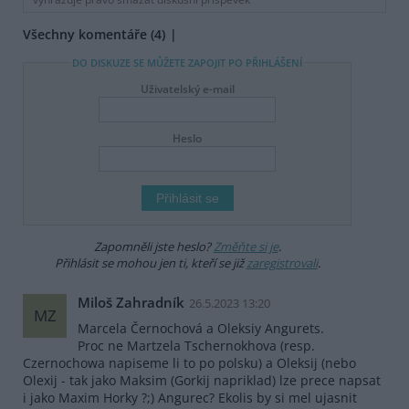
Všechny komentáře (4)
DO DISKUZE SE MŮŽETE ZAPOJIT PO PŘIHLÁŠENÍ
Uživatelský e-mail
Heslo
Zapomněli jste heslo?
Změňte si je
.
Přihlásit se mohou jen ti, kteří se již
zaregistrovali
.
Miloš Zahradník
26.5.2023 13:20
MZ
Marcela Černochová a Oleksiy Angurets.
Proc ne Martzela Tschernokhova (resp.
Czernochowa napiseme li to po polsku) a Oleksij (nebo
Olexij - tak jako Maksim (Gorkij napriklad) lze prece napsat
i jako Maxim Horky ?;) Angurec? Ekolis by si mel ujasnit