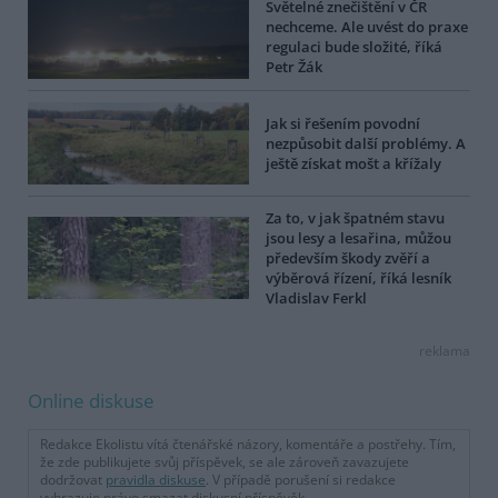
Světelné znečištění v ČR
nechceme. Ale uvést do praxe
regulaci bude složité, říká
Petr Žák
Jak si řešením povodní
nezpůsobit další problémy. A
ještě získat mošt a křížaly
Za to, v jak špatném stavu
jsou lesy a lesařina, můžou
především škody zvěří a
výběrová řízení, říká lesník
Vladislav Ferkl
reklama
Online diskuse
Redakce Ekolistu vítá čtenářské názory, komentáře a postřehy. Tím,
že zde publikujete svůj příspěvek, se ale zároveň zavazujete
dodržovat
pravidla diskuse
. V případě porušení si redakce
vyhrazuje právo smazat diskusní příspěvěk