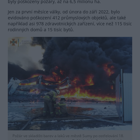
byly poškozeny požáry, až na 6,5 milionu ha.
Jen za první měsíce války, od února do září 2022, bylo
evidováno poškození 412 průmyslových objektů, ale také
například asi 978 zdravotnických zařízení, více než 115 tisíc
rodinných domů a 15 tisíc bytů.
Požár ve skladišti barev a laků ve městě Sumy po ostřelování 18.