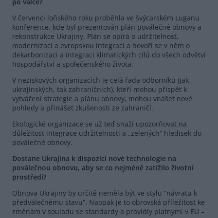
po válce?
V červenci loňského roku proběhla ve švýcarském Luganu
konference, kde byl prezentován plán poválečné obnovy a
rekonstrukce Ukrajiny. Plán se opírá o udržitelnost,
modernizaci a evropskou integraci a hovoří se v něm o
dekarbonizaci a integraci klimatických cílů do všech odvětví
hospodářství a společenského života.
V neziskových organizacích je celá řada odborníků (jak
ukrajinských, tak zahraničních), kteří mohou přispět k
vytváření strategie a plánu obnovy, mohou vnášet nové
pohledy a přinášet zkušenosti ze zahraničí.
Ekologické organizace se už teď snaží upozorňovat na
důležitost integrace udržitelnosti a „zelených“ hledisek do
poválečné obnovy.
Dostane Ukrajina k dispozici nové technologie na
poválečnou obnovu, aby se co nejméně zatížilo životní
prostředí?
Obnova Ukrajiny by určitě neměla být ve stylu “návratu k
předválečnému stavu”. Naopak je to obrovská příležitost ke
změnám v souladu se standardy a pravidly platnými v EU –